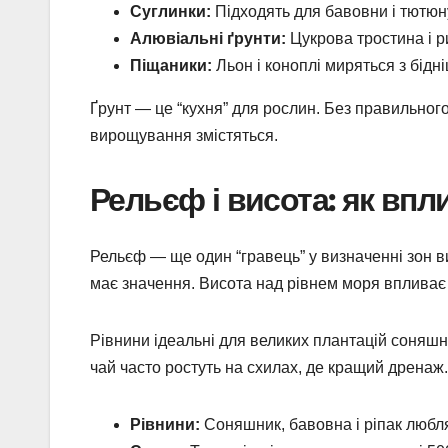
Суглинки:
Підходять для бавовни і тютюну
Алювіальні ґрунти:
Цукрова тростина і ри
Піщаники:
Льон і коноплі миряться з бідн
Ґрунт — це “кухня” для рослин. Без правильного 
вирощування змістяться.
Рельєф і висота: як впл
Рельєф — ще один “гравець” у визначенні зон в
має значення. Висота над рівнем моря впливає 
Рівнини ідеальні для великих плантацій соняшн
чай часто ростуть на схилах, де кращий дренаж.
Рівнини:
Соняшник, бавовна і ріпак люблят