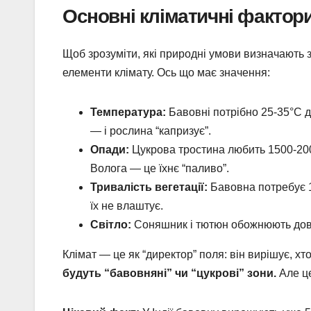
Основні кліматичні фактор
Щоб зрозуміти, які природні умови визначають 
елементи клімату. Ось що має значення:
Температура:
Бавовні потрібно 25-35°C д
— і рослина “капризує”.
Опади:
Цукрова тростина любить 1500-2000
Волога — це їхнє “паливо”.
Тривалість вегетації:
Бавовна потребує 18
їх не влаштує.
Світло:
Соняшник і тютюн обожнюють довгі
Клімат — це як “директор” поля: він вирішує, хто
будуть “бавовняні” чи “цукрові” зони.
Але це