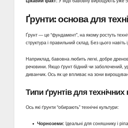
Цікавий факт:
У Індії бавовну вирощують уже 5
Ґрунти: основа для техн
Ґрунт — це “фундамент”, на якому ростуть техніч
структура і правильний склад. Без цього навіть
Наприклад, бавовна любить легкі, добре дренова
речовини. Якщо ґрунт бідний чи заболочений, у
диванчик. Ось як це впливає на зони вирощува
Типи ґрунтів для технічних
Ось які ґрунти “обирають” технічні культури:
Чорноземи:
Ідеальні для соняшнику і ріп