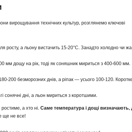
и
зони вирощування технічних культур, розглянемо ключові
ля росту, а льону вистачить 15-20°C. Занадто холодно чи ж
 мм дощу на рік, тоді як соняшник мириться з 400-600 мм.
0-200 безморозних днів, а ріпак — усього 100-120. Коротке
 сонячні дні, а льон мириться з коротшими.
 ростиме, а хто ні.
Саме температура і дощі визначають, 
 ще не все!