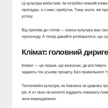
Ці культури вибагливі: їм потрібен певний кліма
пропадає, а з ним і прибуток. Тому знати, які 
успіху.
Від тропіків до степів — кожна культура має с
прохолоду. А тепер давайте розбиратися, що са
Клімат: головний дириг
Клімат — це перше, що визначає, де ростимуть т
задають тон усьому процесу. Без правильного “п
Теплолюбні культури, як бавовна чи цукрова трос
рік. А от льон чи коноплі віддають перевагу пом
зони вирощування.