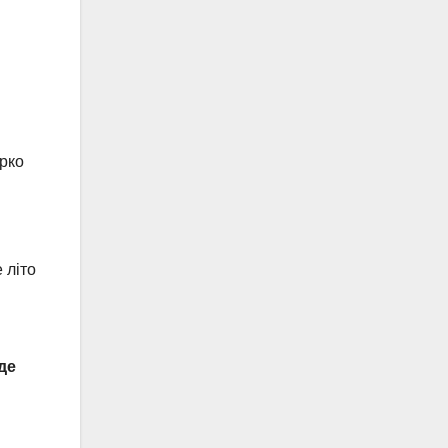
арко
 літо
де