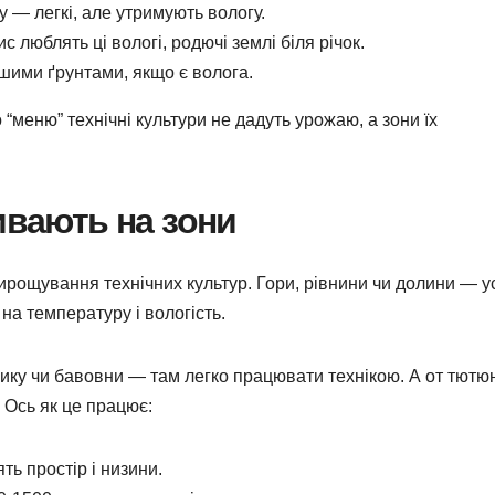
 — легкі, але утримують вологу.
с люблять ці вологі, родючі землі біля річок.
ішими ґрунтами, якщо є волога.
“меню” технічні культури не дадуть урожаю, а зони їх
ивають на зони
ирощування технічних культур. Гори, рівнини чи долини — у
на температуру і вологість.
ику чи бавовни — там легко працювати технікою. А от тютю
 Ось як це працює:
ь простір і низини.