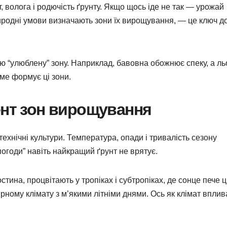
т, волога і родючість ґрунту. Якщо щось іде не так — урожай
природні умови визначають зони їх вирощування, — це ключ д
вою “улюблену” зону. Наприклад, бавовна обожнює спеку, а л
ме формує ці зони.
ент зон вирощування
ехнічні культури. Температура, опади і тривалість сезону
огоди” навіть найкращий ґрунт не врятує.
тина, процвітають у тропіках і субтропіках, де сонце пече ц
ірному клімату з м’якими літніми днями. Ось як клімат вплив