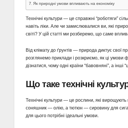
Як природні умови впливають на економіку
Технічні культури — це справжні “роботяги” сіль
навіть ліки. Але чи замислювалися ви, які при
світі? У цій статті ми розберемо, що саме вплив
Від клімату до ґрунтів — природа диктує свої п
розглянемо приклади і розкриємо, як ці умови 
дізнатися, чому одні країни “бавовняні”, а інші “
Що таке технічні культу
Технічні культури — це рослини, які вирощують 
соняшник — олію, а тютюн — сировину для сигаре
для цього потрібні ідеальні умови.