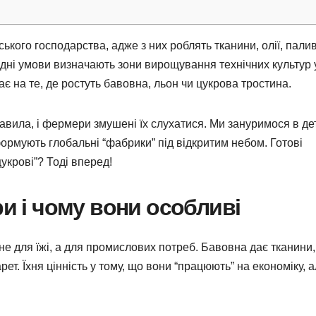
ського господарства, адже з них роблять тканини, олії, палив
родні умови визначають зони вирощування технічних культур 
ає на те, де ростуть бавовна, льон чи цукрова тростина.
равила, і фермери змушені їх слухатися. Ми зануримося в дет
формують глобальні “фабрики” під відкритим небом. Готові
цукрові”? Тоді вперед!
ри і чому вони особливі
не для їжі, а для промислових потреб. Бавовна дає тканини,
т. Їхня цінність у тому, що вони “працюють” на економіку, 