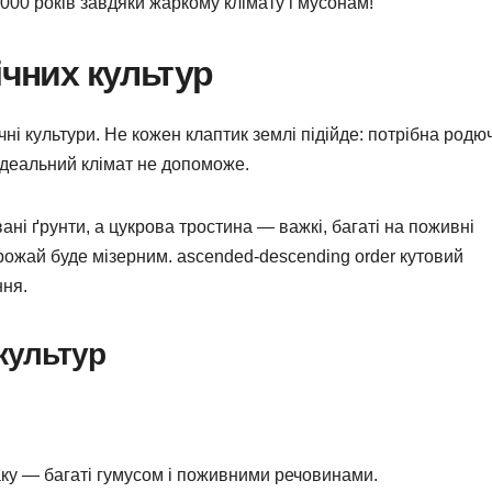
000 років завдяки жаркому клімату і мусонам!
ічних культур
ні культури. Не кожен клаптик землі підійде: потрібна родюч
 ідеальний клімат не допоможе.
ні ґрунти, а цукрова тростина — важкі, багаті на поживні
рожай буде мізерним. ascended-descending order кутовий
ння.
 культур
аку — багаті гумусом і поживними речовинами.