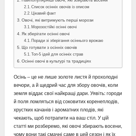
Найпопулярніші овочі, які збирають восени
Список осінніх овочів із описом
Цікавий факт
Овочі, які витримують перші морози
Морозостійкі осінні овочі
Як зберігати осінні овочі
Поради зі зберігання осіннього врожаю
Що готувати з осінніх овочів
Топ-5 ідей для осінніх страв
Осінні овочі в культурі та традиціях
Осінь – це не лише золоте листя й прохолодні
вечори, а й щедрий час для збору овочів, коли
земля віддає свої найкращі дари. Уявіть: городи
й поля ломляться від соковитих коренеплодів,
хрустких качанів і ароматних плодів, які
чекають, щоб потрапити на ваш стіл. У цій
статті ми розберемо, які овочі збирають восени,
чому вони такі смачні саме в цей сезон і як їх