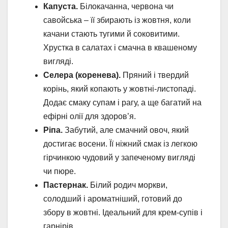
Капуста.
Білокачанна, червона чи
савойська – її збирають із жовтня, коли
качани стають тугими й соковитими.
Хрустка в салатах і смачна в квашеному
вигляді.
Селера (коренева).
Пряний і твердий
корінь, який копають у жовтні-листопаді.
Додає смаку супам і рагу, а ще багатий на
ефірні олії для здоров’я.
Ріпа.
Забутий, але смачний овоч, який
достигає восени. Її ніжний смак із легкою
гірчинкою чудовий у запеченому вигляді
чи пюре.
Пастернак.
Білий родич моркви,
солодший і ароматніший, готовий до
збору в жовтні. Ідеальний для крем-супів і
гарнірів.