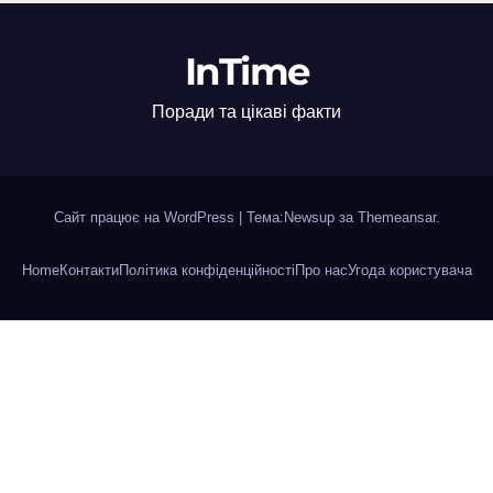
InTime
Поради та цікаві факти
Сайт працює на WordPress
|
Тема:Newsup за
Themeansar
.
Home
Контакти
Політика конфіденційності
Про нас
Угода користувача