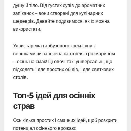
душу й тіло. Від густих супів до ароматних
запіканок – вони створені для кулінарних
шедеврів. Давайте подивимося, як їх можна
використати.
Уяви: тарілка гарбузового крем-супу з
вершками чи запечена картопля з розмарином
– осінь на смак! Ці овочі такі універсальні, що
підходять і для простих обідів, і для святкових
столів.
Топ-5 ідей для осінніх
страв
Ось кілька простих і смачних ідей, щоб розкрити
потенціал осіннього врожаю: