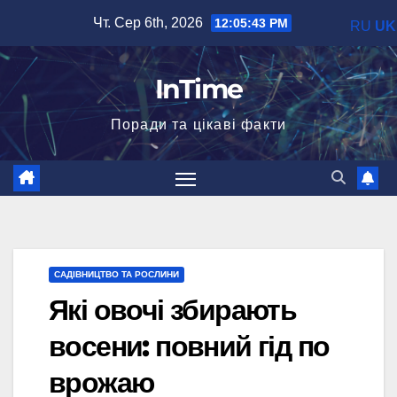
Перейти
Чт. Сер 6th, 2026
12:05:44 PM
RU
UK
до
вмісту
InTime
Поради та цікаві факти
САДІВНИЦТВО ТА РОСЛИНИ
Які овочі збирають
восени: повний гід по
врожаю