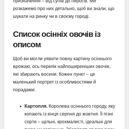
призначення – від супів до пирогів. Ми
розкажемо про них детально, щоб ви знали, що
шукати на ринку чи в своєму городі.
Список осінніх овочів із
описом
Щоб ви могли уявити повну картину осіннього
врожаю, ось перелік найпоширеніших овочів,
які збирають восени. Кожен пункт – це
маленький портрет із особливостями й
порадами:
Картопля.
Королева осіннього городу, яку
копають із кінця серпня до жовтня. Її пізні
сорти – щільні, крохмалисті, ідеальні для