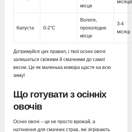
місяці
місце
Вологе,
3-4
Капуста
0-2°C
прохолодне
місяці
місце
Дотримуйся цих правил, і твої осінні овочі
залишаться свіжими й смачними до самої
весни. Це як маленька комора щастя на всю
зиму!
Що готувати з осінніх
овочів
Осінні овочі – це не просто врожай, а
натхнення для смачних страв, які зігрівають