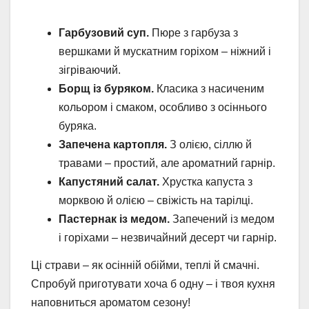
Гарбузовий суп.
Пюре з гарбуза з
вершками й мускатним горіхом – ніжний і
зігріваючий.
Борщ із буряком.
Класика з насиченим
кольором і смаком, особливо з осіннього
буряка.
Запечена картопля.
З олією, сіллю й
травами – простий, але ароматний гарнір.
Капустяний салат.
Хрустка капуста з
морквою й олією – свіжість на тарілці.
Пастернак із медом.
Запечений із медом
і горіхами – незвичайний десерт чи гарнір.
Ці страви – як осінній обійми, теплі й смачні.
Спробуй приготувати хоча б одну – і твоя кухня
наповниться ароматом сезону!