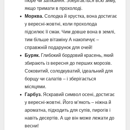
пюре чи запікання. Зберігається всю зиму,
якщо тримати в прохолоді.
Морква.
Солодка й хрустка, вона достигає
у вересні-жовтні, коли прохолода
підсилює її смак. Чим довше вона в землі,
тим більше вітаміну А накопичує –
справжній подарунок для очей!
Буряк.
Глибокий бордовий красень, який
збирають із вересня до перших морозів.
Соковитий, солодкуватий, ідеальний для
борщу чи салатів – і зберігається
місяцями.
Гарбуз.
Яскравий символ осені, достигає
у вересні-жовтні. Його м’якоть – ніжна й
ароматна, підходить для супів, пирогів і
навіть десертів. А ще він може лежати до
весни!