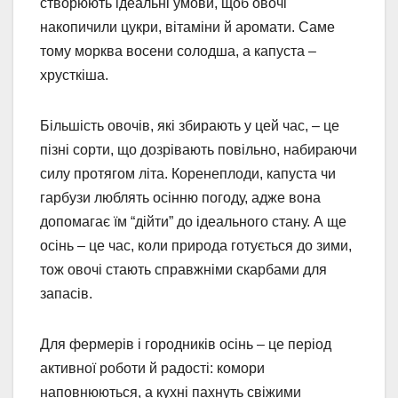
створюють ідеальні умови, щоб овочі
накопичили цукри, вітаміни й аромати. Саме
тому морква восени солодша, а капуста –
хрусткіша.
Більшість овочів, які збирають у цей час, – це
пізні сорти, що дозрівають повільно, набираючи
силу протягом літа. Коренеплоди, капуста чи
гарбузи люблять осінню погоду, адже вона
допомагає їм “дійти” до ідеального стану. А ще
осінь – це час, коли природа готується до зими,
тож овочі стають справжніми скарбами для
запасів.
Для фермерів і городників осінь – це період
активної роботи й радості: комори
наповнюються, а кухні пахнуть свіжими