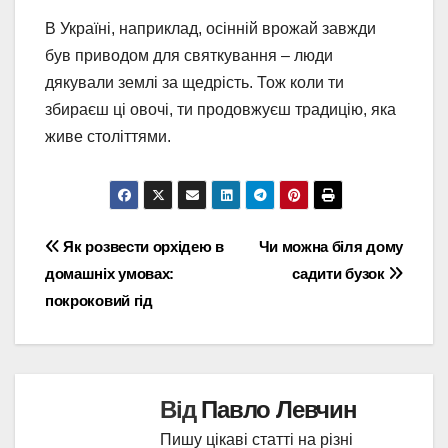
В Україні, наприклад, осінній врожай завжди
був приводом для святкування – люди
дякували землі за щедрість. Тож коли ти
збираєш ці овочі, ти продовжуєш традицію, яка
живе століттями.
Навігація
Як розвести орхідею в
Чи можна біля дому
домашніх умовах:
садити бузок
записів
покроковий гід
Від
Павло Левчин
Пишу цікаві статті на різні