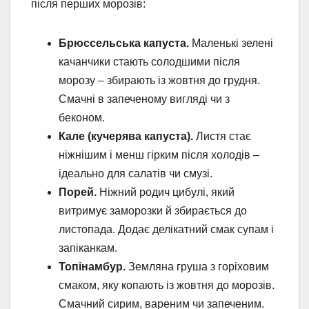
після перших морозів:
Брюссельська капуста.
Маленькі зелені
качанчики стають солодшими після
морозу – збирають із жовтня до грудня.
Смачні в запеченому вигляді чи з
беконом.
Кале (кучерява капуста).
Листя стає
ніжнішим і менш гірким після холодів –
ідеально для салатів чи смузі.
Порей.
Ніжний родич цибулі, який
витримує заморозки й збирається до
листопада. Додає делікатний смак супам і
запіканкам.
Топінамбур.
Земляна груша з горіховим
смаком, яку копають із жовтня до морозів.
Смачний сирим, вареним чи запеченим.