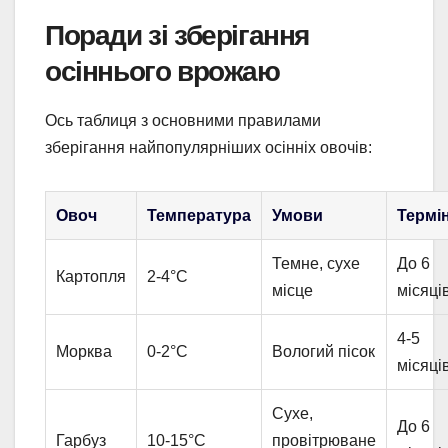
Поради зі зберігання
осіннього врожаю
Ось таблиця з основними правилами
зберігання найпопулярніших осінніх овочів:
Овоч
Температура
Умови
Термі
Темне, сухе
До 6
Картопля
2-4°C
місце
місяці
4-5
Морква
0-2°C
Вологий пісок
місяці
Сухе,
До 6
Гарбуз
10-15°C
провітрюване