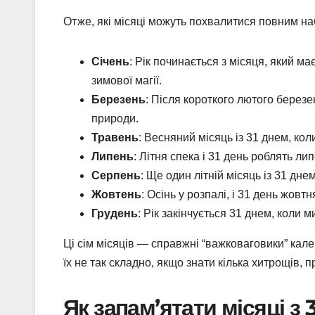
Отже, які місяці можуть похвалитися повним наб
Січень
: Рік починається з місяця, який ма
зимової магії.
Березень
: Після короткого лютого берез
природи.
Травень
: Весняний місяць із 31 днем, кол
Липень
: Літня спека і 31 день роблять ли
Серпень
: Ще один літній місяць із 31 дне
Жовтень
: Осінь у розпалі, і 31 день жов
Грудень
: Рік закінчується 31 днем, коли 
Ці сім місяців — справжні “важковаговики” кале
їх не так складно, якщо знати кілька хитрощів, п
Як запам’ятати місяці з 