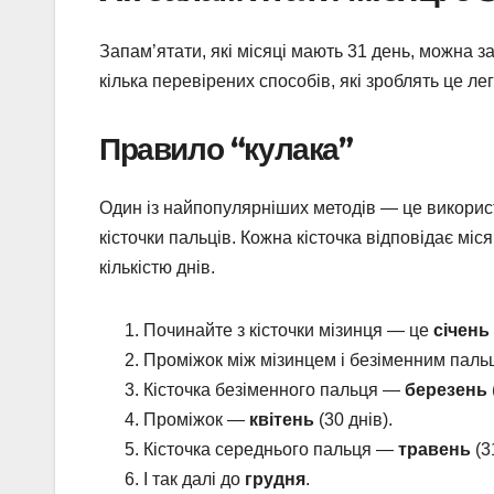
Запам’ятати, які місяці мають 31 день, можна 
кілька перевірених способів, які зроблять це лег
Правило “кулака”
Один із найпопулярніших методів — це використан
кісточки пальців. Кожна кісточка відповідає мі
кількістю днів.
Починайте з кісточки мізинця — це
січень
Проміжок між мізинцем і безіменним пал
Кісточка безіменного пальця —
березень
Проміжок —
квітень
(30 днів).
Кісточка середнього пальця —
травень
(3
І так далі до
грудня
.