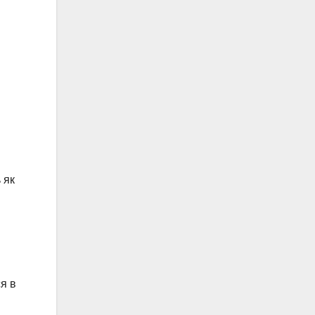
 як
я в