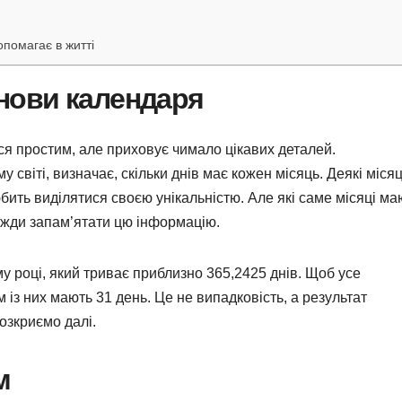
опомагає в житті
основи календаря
ся простим, але приховує чимало цікавих деталей.
 світі, визначає, скільки днів має кожен місяць. Деякі місяц
юбить виділятися своєю унікальністю. Але які саме місяці ма
вжди запам’ятати цю інформацію.
у році, який триває приблизно 365,2425 днів. Щоб усе
м із них мають 31 день. Це не випадковість, а результат
розкриємо далі.
м