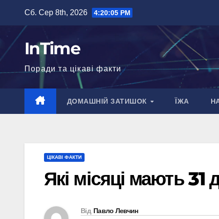
Перейти
Сб. Сер 8th, 2026
4:20:06 PM
до
вмісту
InTime
Поради та цікаві факти
ДОМАШНІЙ ЗАТИШОК
ЇЖА
Н
ЦІКАВІ ФАКТИ
Які місяці мають 31 
Від
Павло Левчин