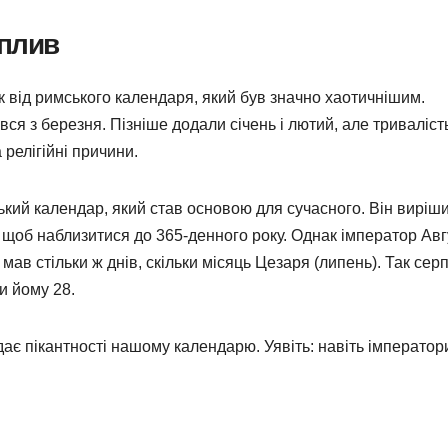
вплив
 від римського календаря, який був значно хаотичнішим.
вся з березня. Пізніше додали січень і лютий, але триваліст
 релігійні причини.
ький календар, який став основою для сучасного. Він виріши
, щоб наблизитися до 365-денного року. Однак імператор Авг
 мав стільки ж днів, скільки місяць Цезаря (липень). Так сер
и йому 28.
дає пікантності нашому календарю. Уявіть: навіть імператор