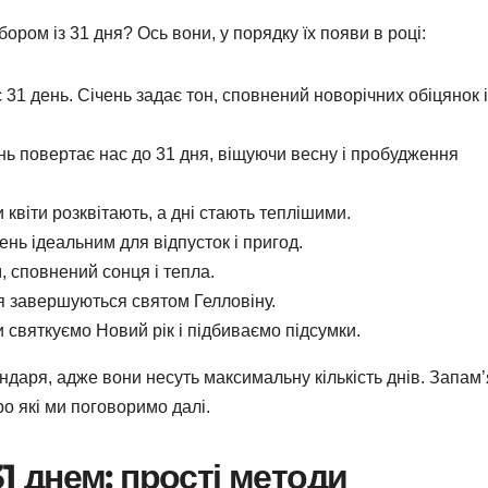
ором із 31 дня? Ось вони, у порядку їх появи в році:
є 31 день. Січень задає тон, сповнений новорічних обіцянок і
ень повертає нас до 31 дня, віщуючи весну і пробудження
и квіти розквітають, а дні стають теплішими.
пень ідеальним для відпусток і пригод.
м, сповнений сонця і тепла.
тня завершуються святом Гелловіну.
ми святкуємо Новий рік і підбиваємо підсумки.
ндаря, адже вони несуть максимальну кількість днів. Запам
ро які ми поговоримо далі.
31 днем: прості методи