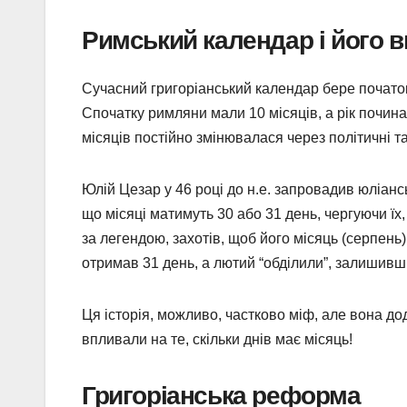
Римський календар і його 
Сучасний григоріанський календар бере початок
Спочатку римляни мали 10 місяців, а рік почина
місяців постійно змінювалася через політичні та
Юлій Цезар у 46 році до н.е. запровадив юліанс
що місяці матимуть 30 або 31 день, чергуючи їх
за легендою, захотів, щоб його місяць (серпень)
отримав 31 день, а лютий “обділили”, залишивш
Ця історія, можливо, частково міф, але вона до
впливали на те, скільки днів має місяць!
Григоріанська реформа