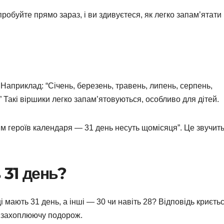
обуйте прямо зараз, і ви здивуєтеся, як легко запам’ятати
Наприклад: “Січень, березень, травень, липень, серпень,
” Такі віршики легко запам’ятовуються, особливо для дітей.
 героїв календаря — 31 день несуть щомісяця”. Це звучить
 31 день?
 мають 31 день, а інші — 30 чи навіть 28? Відповідь криєтьс
ю захоплюючу подорож.