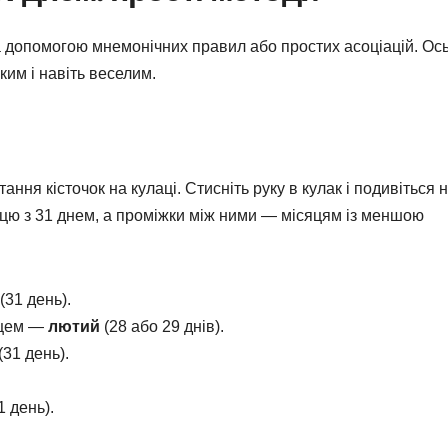
за допомогою мнемонічних правил або простих асоціацій. Ос
ким і навіть веселим.
ня кісточок на кулаці. Стисніть руку в кулак і подивіться 
сяцю з 31 днем, а проміжки між ними — місяцям із меншою
(31 день).
ьцем —
лютий
(28 або 29 днів).
(31 день).
1 день).