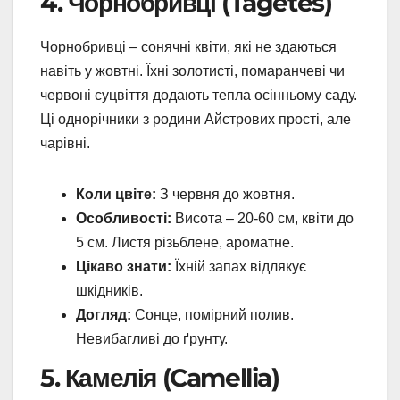
4. Чорнобривці (Tagetes)
Чорнобривці – сонячні квіти, які не здаються
навіть у жовтні. Їхні золотисті, помаранчеві чи
червоні суцвіття додають тепла осінньому саду.
Ці однорічники з родини Айстрових прості, але
чарівні.
Коли цвіте:
З червня до жовтня.
Особливості:
Висота – 20-60 см, квіти до
5 см. Листя різьблене, ароматне.
Цікаво знати:
Їхній запах відлякує
шкідників.
Догляд:
Сонце, помірний полив.
Невибагливі до ґрунту.
5. Камелія (Camellia)