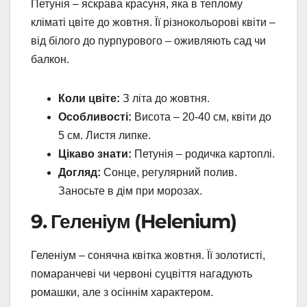
Петунія – яскрава красуня, яка в теплому
кліматі цвіте до жовтня. Її різнокольорові квіти –
від білого до пурпурового – оживляють сад чи
балкон.
Коли цвіте:
З літа до жовтня.
Особливості:
Висота – 20-40 см, квіти до
5 см. Листя липке.
Цікаво знати:
Петунія – родичка картоплі.
Догляд:
Сонце, регулярний полив.
Заносьте в дім при морозах.
9. Геленіум (Helenium)
Геленіум – сонячна квітка жовтня. Її золотисті,
помаранчеві чи червоні суцвіття нагадують
ромашки, але з осіннім характером.