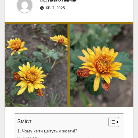
Від
Павло Левчин
КВІ 7, 2025
Зміст
Чому квіти цвітуть у жовтні?