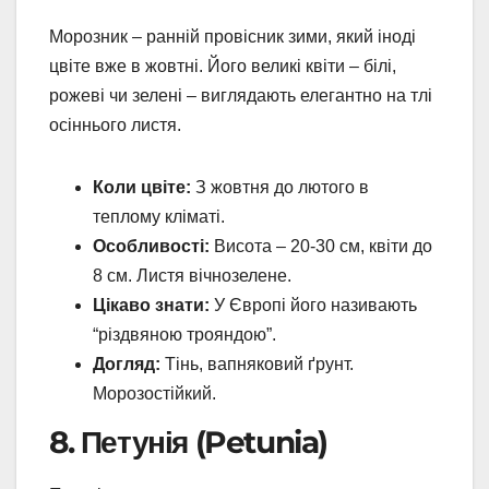
Морозник – ранній провісник зими, який іноді
цвіте вже в жовтні. Його великі квіти – білі,
рожеві чи зелені – виглядають елегантно на тлі
осіннього листя.
Коли цвіте:
З жовтня до лютого в
теплому кліматі.
Особливості:
Висота – 20-30 см, квіти до
8 см. Листя вічнозелене.
Цікаво знати:
У Європі його називають
“різдвяною трояндою”.
Догляд:
Тінь, вапняковий ґрунт.
Морозостійкий.
8. Петунія (Petunia)