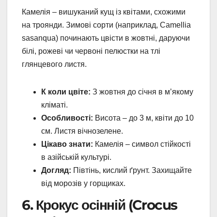
Камелія – вишуканий кущ із квітами, схожими
на троянди. Зимові сорти (наприклад, Camellia
sasanqua) починають цвісти в жовтні, даруючи
білі, рожеві чи червоні пелюстки на тлі
глянцевого листя.
К коли цвіте:
З жовтня до січня в м’якому
кліматі.
Особливості:
Висота – до 3 м, квіти до 10
см. Листя вічнозелене.
Цікаво знати:
Камелія – символ стійкості
в азійській культурі.
Догляд:
Півтінь, кислий ґрунт. Захищайте
від морозів у горщиках.
6. Крокус осінній (Crocus