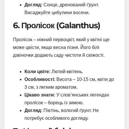
Догляд:
Сонце, дренований ґрунт.
Висаджуйте цибулини восени.
6. Пролісок (Galanthus)
Пролісок – ніжний первоцвіт, який у квітні ще
може цвісти, якщо весна пізня. Його білі
дзвіночки додають саду чистоти й свіжості.
Коли цвіте:
Лютий-квітень.
Особливості:
Висота – 10-15 см, квіти до
3 см, з легким ароматом.
Цікаво знати:
У слов’янських легендах
пролісок – борець із зимою.
Догляд:
Півтінь, вологий ґрунт. Не
потребує особливого догляду.