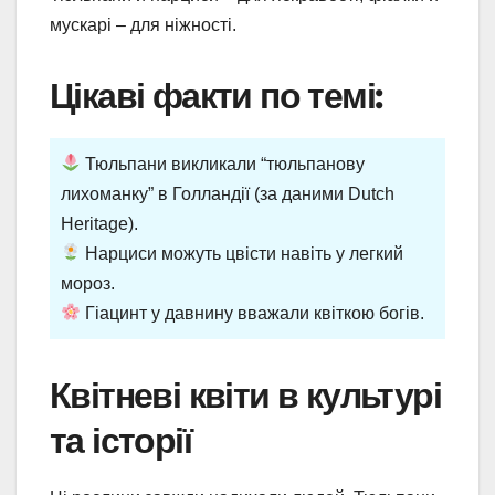
мускарі – для ніжності.
Цікаві факти по темі:
Тюльпани викликали “тюльпанову
лихоманку” в Голландії (за даними Dutch
Heritage).
Нарциси можуть цвісти навіть у легкий
мороз.
Гіацинт у давнину вважали квіткою богів.
Квітневі квіти в культурі
та історії