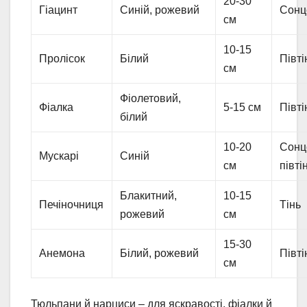
20-30
Гіацинт
Синій, рожевий
Сонц
см
10-15
Пролісок
Білий
Півті
см
Фіолетовий,
Фіалка
5-15 см
Півті
білий
10-20
Сонц
Мускарі
Синій
см
півті
Блакитний,
10-15
Печіночниця
Тінь
рожевий
см
15-30
Анемона
Білий, рожевий
Півті
см
Тюльпани й нарциси – для яскравості, фіалки й