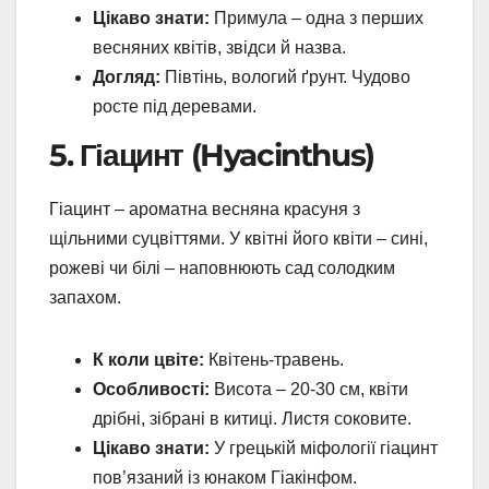
Цікаво знати:
Примула – одна з перших
весняних квітів, звідси й назва.
Догляд:
Півтінь, вологий ґрунт. Чудово
росте під деревами.
5. Гіацинт (Hyacinthus)
Гіацинт – ароматна весняна красуня з
щільними суцвіттями. У квітні його квіти – сині,
рожеві чи білі – наповнюють сад солодким
запахом.
К коли цвіте:
Квітень-травень.
Особливості:
Висота – 20-30 см, квіти
дрібні, зібрані в китиці. Листя соковите.
Цікаво знати:
У грецькій міфології гіацинт
пов’язаний із юнаком Гіакінфом.