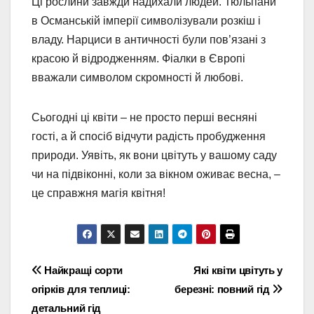
Ці рослини завжди надихали людей. Тюльпани
в Османській імперії символізували розкіш і
владу. Нарциси в античності були пов’язані з
красою й відродженням. Фіалки в Європі
вважали символом скромності й любові.
Сьогодні ці квіти – не просто перші весняні
гості, а й спосіб відчути радість пробудження
природи. Уявіть, як вони цвітуть у вашому саду
чи на підвіконні, коли за вікном оживає весна, –
це справжня магія квітня!
Навігація
Найкращі сорти
Які квіти цвітуть у
огірків для теплиці:
березні: повний гід
записів
детальний гід