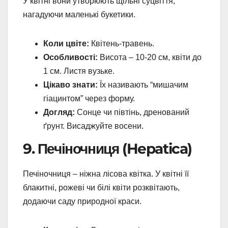
У квітні вони утворюють щільні суцвіття,
нагадуючи маленькі букетики.
Коли цвіте:
Квітень-травень.
Особливості:
Висота – 10-20 см, квіти до
1 см. Листя вузьке.
Цікаво знати:
Їх називають “мишачим
гіацинтом” через форму.
Догляд:
Сонце чи півтінь, дренований
ґрунт. Висаджуйте восени.
9. Печіночниця (Hepatica)
Печіночниця – ніжна лісова квітка. У квітні її
блакитні, рожеві чи білі квіти розквітають,
додаючи саду природної краси.