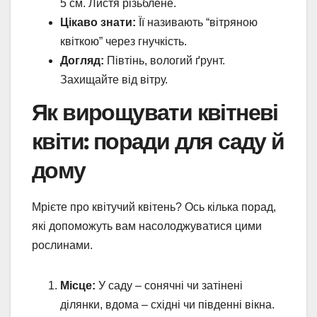
5 см. Листя різьблене.
Цікаво знати:
Її називають “вітряною
квіткою” через гнучкість.
Догляд:
Півтінь, вологий ґрунт.
Захищайте від вітру.
Як вирощувати квітневі
квіти: поради для саду й
дому
Мрієте про квітучий квітень? Ось кілька порад,
які допоможуть вам насолоджуватися цими
рослинами.
Місце:
У саду – сонячні чи затінені
ділянки, вдома – східні чи південні вікна.