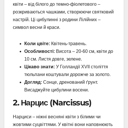
квіти – від білого до темно-фіолетового –
розкриваються чашками, створюючи святковий
настрій. Ці цибулинні з родини Лілійних –
символ весни й краси.
Коли цвіте:
Квітень-травень.
Особливості:
Висота – 20-60 см, квіти до
10 см. Листя довге, зелене.
Цікаво знати:
У Голландії XVII століття
тюльпани коштували дорожче за золото.
Догляд:
Сонце, дренований ґрунт.
Висаджуйте цибулини восени.
2. Нарцис (Narcissus)
Нарциси – ніжні весняні квіти з білими чи
жовтими суцвіттями. У квітні вони наповнюють