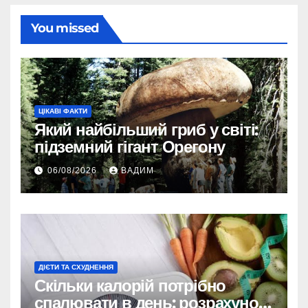
You missed
ЦІКАВІ ФАКТИ
Який найбільший гриб у світі:
підземний гігант Орегону
06/08/2026
ВАДИМ
ДІЄТИ ТА СХУДНЕННЯ
Скільки калорій потрібно
спалювати в день: розрахунок