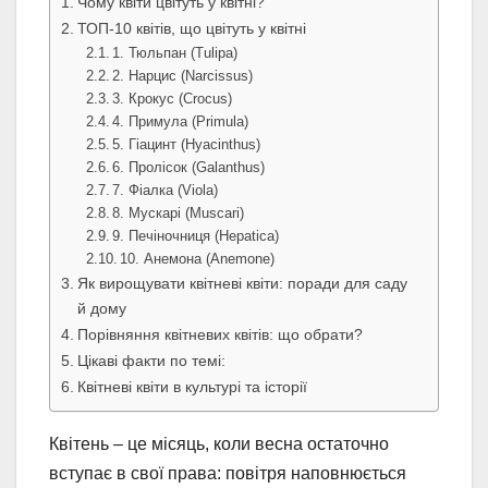
Чому квіти цвітуть у квітні?
ТОП-10 квітів, що цвітуть у квітні
1. Тюльпан (Tulipa)
2. Нарцис (Narcissus)
3. Крокус (Crocus)
4. Примула (Primula)
5. Гіацинт (Hyacinthus)
6. Пролісок (Galanthus)
7. Фіалка (Viola)
8. Мускарі (Muscari)
9. Печіночниця (Hepatica)
10. Анемона (Anemone)
Як вирощувати квітневі квіти: поради для саду
й дому
Порівняння квітневих квітів: що обрати?
Цікаві факти по темі:
Квітневі квіти в культурі та історії
Квітень – це місяць, коли весна остаточно
вступає в свої права: повітря наповнюється