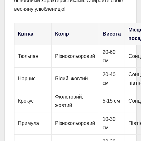
основними характеристиками. Обирайте свою
весняну улюбленицю!
Місц
Квітка
Колір
Висота
поса
20-60
Тюльпан
Різнокольоровий
Сонц
см
20-40
Сонц
Нарцис
Білий, жовтий
см
півті
Фіолетовий,
Крокус
5-15 см
Сонц
жовтий
10-30
Примула
Різнокольоровий
Півті
см