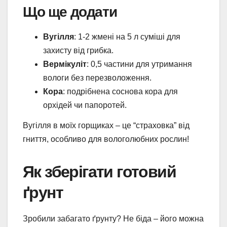
Що ще додати
Вугілля
: 1-2 жмені на 5 л суміші для
захисту від грибка.
Вермікуліт
: 0,5 частини для утримання
вологи без перезволоження.
Кора
: подрібнена соснова кора для
орхідей чи папоротей.
Вугілля в моїх горщиках – це “страховка” від
гниття, особливо для вологолюбних рослин!
Як зберігати готовий
ґрунт
Зробили забагато ґрунту? Не біда – його можна