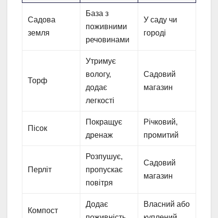
База з
Садова
У саду чи
поживними
земля
городі
речовинами
Утримує
вологу,
Садовий
Торф
додає
магазин
легкості
Покращує
Річковий,
Пісок
дренаж
промитий
Розпушує,
Садовий
Перліт
пропускає
магазин
повітря
Додає
Власний або
Компост
поживність
куплений