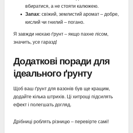
вбиратися, а не стояти калюжею.
Запах
: свіжий, землистий аромат – добре,
кислий чи гнилий – погано.
Я завжди нюхаю ґрунт – якщо пахне лісом,
значить, усе гаразд!
Додаткові поради для
ідеального ґрунту
Щоб ваш ґрунт для вазонів був ще кращим,
додайте кілька штрихів. Ці хитрощі підсилять
ефект і полегшать догляд.
Дрібниці роблять різницю – перевірте самі!