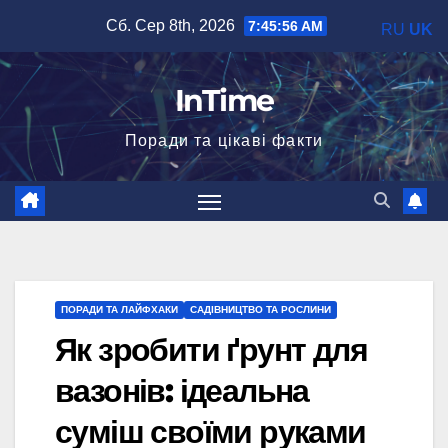
Перейти
Сб. Сер 8th, 2026
7:45:57 AM
RU
UK
до
вмісту
InTime
Поради та цікаві факти
ПОРАДИ ТА ЛАЙФХАКИ
САДІВНИЦТВО ТА РОСЛИНИ
Як зробити ґрунт для
вазонів: ідеальна
суміш своїми руками