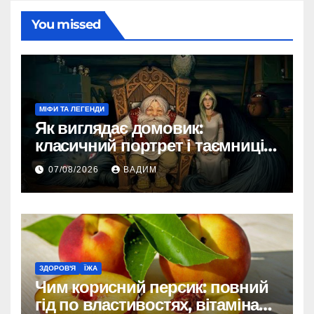
You missed
МІФИ ТА ЛЕГЕНДИ
Як виглядає домовик:
класичний портрет і таємниці
зовнішності
07/08/2026
ВАДИМ
ЗДОРОВ'Я
ЇЖА
Чим корисний персик: повний
гід по властивостях, вітамінах і