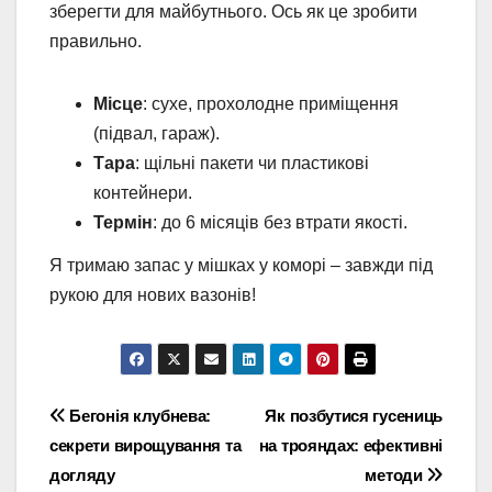
зберегти для майбутнього. Ось як це зробити
правильно.
Місце
: сухе, прохолодне приміщення
(підвал, гараж).
Тара
: щільні пакети чи пластикові
контейнери.
Термін
: до 6 місяців без втрати якості.
Я тримаю запас у мішках у коморі – завжди під
рукою для нових вазонів!
Навігація
Бегонія клубнева:
Як позбутися гусениць
секрети вирощування та
на трояндах: ефективні
записів
догляду
методи