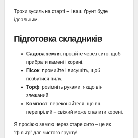
Трохи зусиль на старті – і ваш ґрунт буде
ідеальним.
Підготовка складників
Садова земля
: просійте через сито, щоб
прибрати камені і корені.
Пісок
: промийте і висушіть, щоб
позбутися пилу.
Торф
: розімніть руками, якщо він
злежаний.
Компост
: переконайтеся, що він
перепрілий – свіжий може спалити корені.
Я просіюю землю через старе сито – це як
“фільтр” для чистого ґрунту!