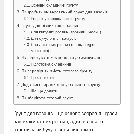
Основні складники ґрунту
Як зробити універсальний ґрунт для вазонів
Рецепт універсального ґрунту
Ґрунт для різних типів рослин
Для квітучих рослин (троянди, бегонії)
Для сукулентів і кактусів
Для листяних рослин (філодендрон,
монстера)
Як підготувати компоненти до змішування
Підготовка складників
Як перевірити якість готового ґрунту
Прості тести
Додаткові поради для ідеального ґрунту
Що ще додати
Як зберігати готовий ґрунт
Ґрунт для вазонів – це основа здоров’я і краси
ваших кімнатних рослин, адже від нього
залежить, чи будуть вони пишними і