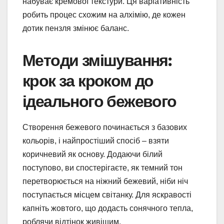
набуває кремової текстури. Ця варіативність
робить процес схожим на алхімію, де кожен
дотик пензля змінює баланс.
Методи змішування:
крок за кроком до
ідеального бежевого
Створення бежевого починається з базових
кольорів, і найпростіший спосіб – взяти
коричневий як основу. Додаючи білий
поступово, ви спостерігаєте, як темний тон
перетворюється на ніжний бежевий, ніби ніч
поступається місцем світанку. Для яскравості
капніть жовтого, що додасть сонячного тепла,
роблячи відтінок живішим.