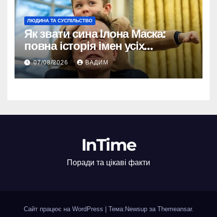
ЛЮДИНА ТА СУСПІЛЬСТВО
Як звати сина Ілона Маска:
повна історія імен усіх
хлопчиків мільярдера
07/08/2026
ВАДИМ
InTime
Поради та цікаві факти
Сайт працює на WordPress
|
Тема:Newsup за
Themeansar
.