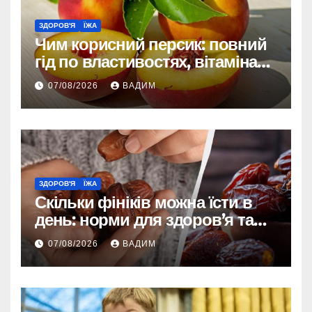
ЗДОРОВ'Я
ЇЖА
Чим корисний персик: повний
гід по властивостях, вітамінах і
впливі на організм
07/08/2026
ВАДИМ
ЗДОРОВ'Я
ЇЖА
Скільки фініків можна їсти в
день: норми для здоров’я та
енергії
07/08/2026
ВАДИМ