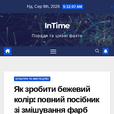
Перейти
Нд. Сер 9th, 2026
5:12:08 AM
R
до
вмісту
InTime
Поради та цікаві факти
КУЛЬТУРА ТА МИСТЕЦТВО
Як зробити бежевий
колір: повний посібник
зі змішування фарб