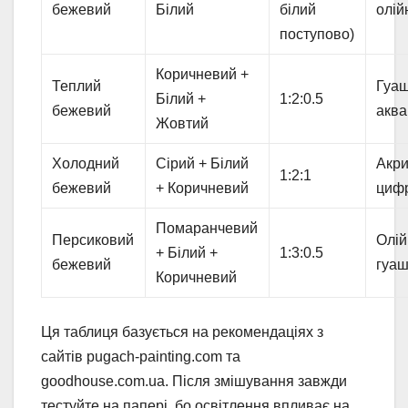
бежевий
Білий
білий
олій
поступово)
Коричневий +
Теплий
Гуаш
Білий +
1:2:0.5
бежевий
аква
Жовтий
Холодний
Сірий + Білий
Акри
1:2:1
бежевий
+ Коричневий
циф
Помаранчевий
Персиковий
Олій
+ Білий +
1:3:0.5
бежевий
гуа
Коричневий
Ця таблиця базується на рекомендаціях з
сайтів pugach-painting.com та
goodhouse.com.ua. Після змішування завжди
тестуйте на папері, бо освітлення впливає на