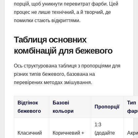
порцій, щоб уникнути перевитрат фарби. Цей
процес не лише технічний, а й творчий, де
помилки стають відкриттями.
Таблиця основних
комбінацій для бежевого
Ось структурована таблиця з пропорціями для
різних типів бежевого, базована на
перевірених методах змішування.
Відтінок
Базові
Тип
Пропорції
бежевого
кольори
фар
1:3
Класичний
Коричневий +
(додайте
Акри