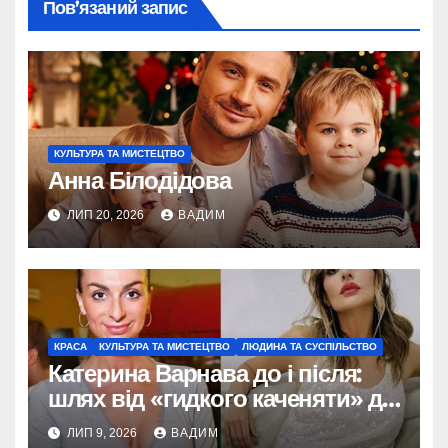
Пов’язаний запис
КУЛЬТУРА ТА МИСТЕЦТВО
Анна Білодідова
ЛИП 20, 2026
ВАДИМ
КРАСА
КУЛЬТУРА ТА МИСТЕЦТВО
ЛЮДИНА ТА СУСПІЛЬСТВО
Катерина Варнава до і після:
шлях від «гидкого каченяти» до
ікони стилю та впевненості
ЛИП 9, 2026
ВАДИМ