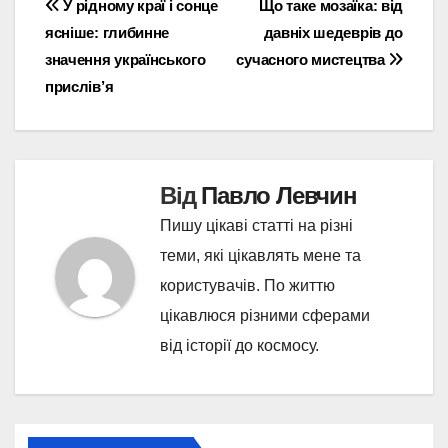
Навігація
У рідному краї і сонце
Що таке мозаїка: від
ясніше: глибинне
давніх шедеврів до
записів
значення українського
сучасного мистецтва
прислів’я
Від
Павло Левчин
Пишу цікаві статті на різні
теми, які цікавлять мене та
користувачів. По життю
цікавлюся різними сферами
від історії до космосу.