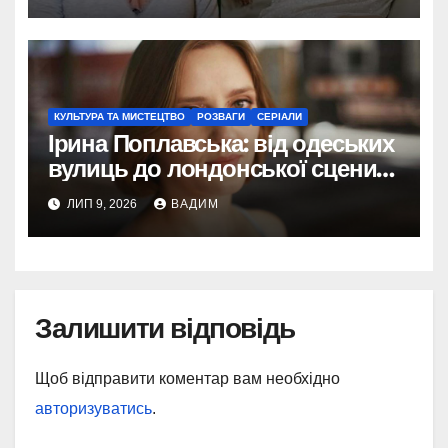
КУЛЬТУРА ТА МИСТЕЦТВО
РОЗВАГИ
СЕРІАЛИ
Ірина Поплавська: від одеських
вулиць до лондонської сцени
— шлях української акторки,
ЛИП 9, 2026
ВАДИМ
яка втілила Настю Глушко
Залишити відповідь
Щоб відправити коментар вам необхідно
авторизуватись
.