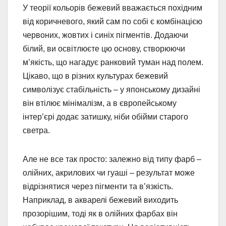
У теорії кольорів бежевий вважається похідним
від коричневого, який сам по собі є комбінацією
червоних, жовтих і синіх пігментів. Додаючи
білий, ви освітлюєте цю основу, створюючи
м’якість, що нагадує ранковий туман над полем.
Цікаво, що в різних культурах бежевий
символізує стабільність – у японському дизайні
він втілює мінімалізм, а в європейському
інтер’єрі додає затишку, ніби обійми старого
светра.
Але не все так просто: залежно від типу фарб –
олійних, акрилових чи гуаші – результат може
відрізнятися через пігменти та в’язкість.
Наприклад, в акварелі бежевий виходить
прозорішим, тоді як в олійних фарбах він