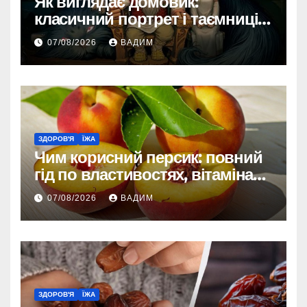
Як виглядає домовик:
класичний портрет і таємниці
зовнішності
07/08/2026
ВАДИМ
ЗДОРОВ'Я
ЇЖА
Чим корисний персик: повний
гід по властивостях, вітамінах і
впливі на організм
07/08/2026
ВАДИМ
ЗДОРОВ'Я
ЇЖА