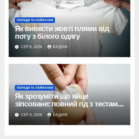
ПОРАДИ ТА ЛАЙФХАКИ
Як вивести жовті плями від
поту з білого одягу
СЕР 6, 2026
ВАДИМ
ПОРАДИ ТА ЛАЙФХАКИ
Як зрозуміти що яйце
зіпсоване: повний гід з тестами
та поясненнями
СЕР 4, 2026
ВАДИМ