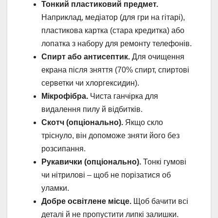
Тонкий пластиковий предмет.
Наприклад, медіатор (для гри на гітарі),
пластикова картка (стара кредитка) або
лопатка з набору для ремонту телефонів.
Спирт або антисептик.
Для очищення
екрана після зняття (70% спирт, спиртові
серветки чи хлоргексидин).
Мікрофібра.
Чиста ганчірка для
видалення пилу й відбитків.
Скотч (опціонально).
Якщо скло
тріснуло, він допоможе зняти його без
розсипання.
Рукавички (опціонально).
Тонкі гумові
чи нітрилові – щоб не порізатися об
уламки.
Добре освітлене місце.
Щоб бачити всі
деталі й не пропустити липкі залишки.