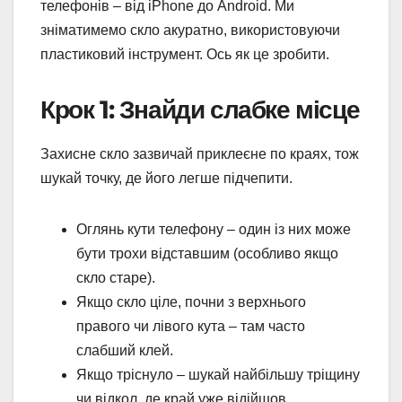
телефонів – від iPhone до Android. Ми
зніматимемо скло акуратно, використовуючи
пластиковий інструмент. Ось як це зробити.
Крок 1: Знайди слабке місце
Захисне скло зазвичай приклеєне по краях, тож
шукай точку, де його легше підчепити.
Оглянь кути телефону – один із них може
бути трохи відставшим (особливо якщо
скло старе).
Якщо скло ціле, почни з верхнього
правого чи лівого кута – там часто
слабший клей.
Якщо тріснуло – шукай найбільшу тріщину
чи відкол, де край уже відійшов.