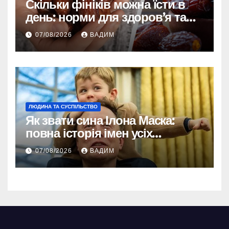
Скільки фініків можна їсти в
день: норми для здоров’я та
енергії
07/08/2026
ВАДИМ
ЛЮДИНА ТА СУСПІЛЬСТВО
Як звати сина Ілона Маска:
повна історія імен усіх
хлопчиків мільярдера
07/08/2026
ВАДИМ