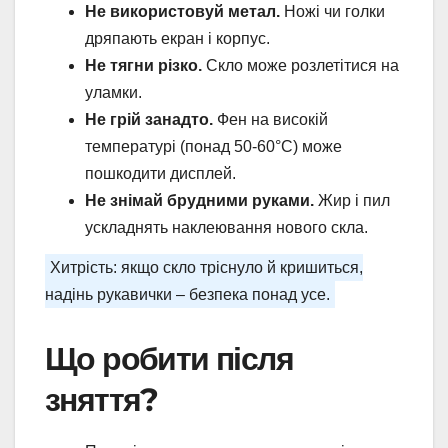
Не використовуй метал.
Ножі чи голки
дряпають екран і корпус.
Не тягни різко.
Скло може розлетітися на
уламки.
Не грій занадто.
Фен на високій
температурі (понад 50-60°C) може
пошкодити дисплей.
Не знімай брудними руками.
Жир і пил
ускладнять наклеювання нового скла.
Хитрість: якщо скло тріснуло й кришиться,
надінь рукавички – безпека понад усе.
Що робити після
зняття?