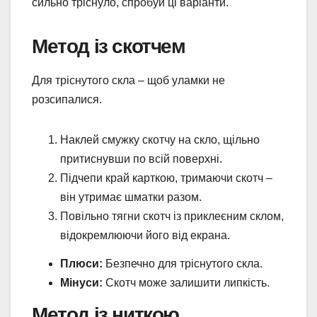
сильно тріснуло, спробуй ці варіанти.
Метод із скотчем
Для тріснутого скла – щоб уламки не
розсипалися.
Наклей смужку скотчу на скло, щільно
притиснувши по всій поверхні.
Підчепи край карткою, тримаючи скотч –
він утримає шматки разом.
Повільно тягни скотч із приклеєним склом,
відокремлюючи його від екрана.
Плюси:
Безпечно для тріснутого скла.
Мінуси:
Скотч може залишити липкість.
Метод із ниткою