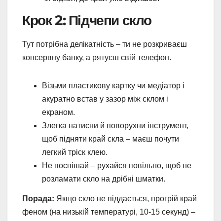
Крок 2: Підчепи скло
Тут потрібна делікатність – ти не розкриваєш
консервну банку, а рятуєш свій телефон.
Візьми пластикову картку чи медіатор і
акуратно встав у зазор між склом і
екраном.
Злегка натисни й поворухни інструмент,
щоб підняти край скла – маєш почути
легкий тріск клею.
Не поспішай – рухайся повільно, щоб не
розламати скло на дрібні шматки.
Порада:
Якщо скло не піддається, прогрій край
феном (на низькій температурі, 10-15 секунд) –