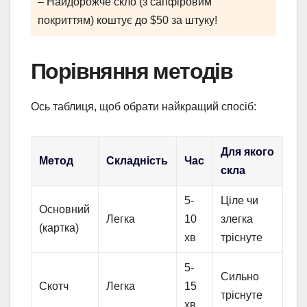
– Найдорожче скло (з сапфіровим
покриттям) коштує до $50 за штуку!
Порівняння методів
Ось таблиця, щоб обрати найкращий спосіб:
Для якого
Метод
Складність
Час
скла
5-
Ціле чи
Основний
Легка
10
злегка
(картка)
хв
тріснуте
5-
Сильно
Скотч
Легка
15
тріснуте
хв