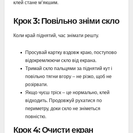
клей стане м’якшим.
Крок 3: Повільно зніми скло
Коли край піднятий, час знімати решту.
Просувай картку вздовж краю, поступово
відокремлюючи скло від екрана.
Тримай скло пальцями за піднятий кут і
повільно тягни вгору – не різко, щоб не
розірвати.
Якщо чуєш тріск – це нормально, клей
відходить. Продовжуй рухатися по
периметру, доки скло не зніметься
повністю.
Крок 4: Очисти екран