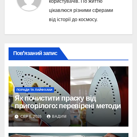
користувачів. По життю
цікавлюся різними сферами
від історії до космосу.
Пов’язаний запис
ПОРАДИ ТА ЛАЙФХАКИ
Як почистити праску від
пригорілого: перевірені методи
СЕР 6, 2026
ВАДИМ