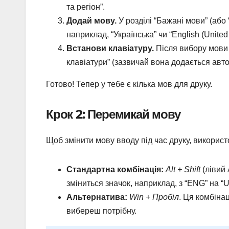
та регіон”.
Додай мову.
У розділі “Бажані мови” (або
наприклад, “Українська” чи “English (United 
Встанови клавіатуру.
Після вибору мови н
клавіатури” (зазвичай вона додається авт
Готово! Тепер у тебе є кілька мов для друку.
Крок 2: Перемикай мову
Щоб змінити мову вводу під час друку, використо
Стандартна комбінація:
Alt + Shift
(лівий 
зміниться значок, наприклад, з “ENG” на “
Альтернатива:
Win + Пробіл
. Ця комбіна
вибереш потрібну.