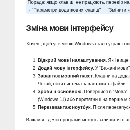
Порада: якщо клавіші не працюють, перевір на
→ “Параметри додаткових клавіш” → “Змінити ко
Зміна мови інтерфейсу
Хочеш, щоб усе меню Windows стало українськи
Відкрий мовні налаштування.
Як і вище 
Додай мову інтерфейсу.
У “Бажані мови” 
Завантаж мовний пакет.
Клацни на додан
Чекай, поки система завантажить файли.
Зроби її основною.
Повернися в “Мова”, 
(Windows 11) або перетягни її на перше мі
Перезавантаж ноутбук.
Після перезапус
Важливо: деякі програми можуть залишитися ан