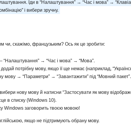
лаштування. Іди в “Налаштування” → “Час і мова” → “Клавіа
мбінацію” і вибери зручну.
м чи, скажімо, французьким? Ось як це зробити:
– “Налаштування” → “Час і мова” → “Мова”.
додай потрібну мову, якщо її ще немає (наприклад, “Українсь
у мову → “Параметри” → “Завантажити” під “Мовний пакет”.
вибери нову мову й натисни “Застосувати як мову відображ
сце в списку (Windows 10).
ку Windows заговорить твоєю мовою!
глійською, якщо не підтримують обрану мову.