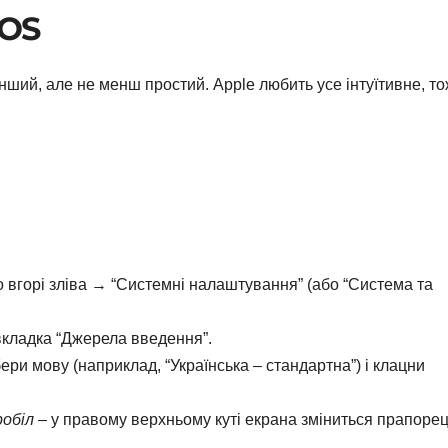
cOS
нший, але не менш простий. Apple любить усе інтуїтивне, т
 вгорі зліва → “Системні налаштування” (або “Система та
вкладка “Джерела введення”.
бери мову (наприклад, “Українська – стандартна”) і клацни
обіл
– у правому верхньому куті екрана зміниться прапорец