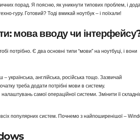
тичних порад. Я поясню, як уникнути типових проблем, і дод
хно-гуру. Готовий? Тоді вмикай ноутбук – і поїхали!
ти: мова вводу чи інтерфейсу
бі потрібно. Є два основні типи “мови” на ноутбуці, і вони
 – українська, англійська, російська тощо. Зазвичай
очатку треба додати потрібні мови в систему.
 налаштувань самої операційної системи. Змінити її складні
я всіх популярних систем. Почнемо з найпоширенішої – Wind
ndows