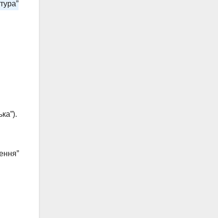
тура”
ка”).
ення”