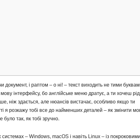
 документ, і раптом – о ні! – текст виходить не тими буквам
мову інтерфейсу, бо англійське меню дратує, а ти хочеш рі
іше, ніж здається, але нюансів вистачає, особливо якщо ти
ті я розкажу тобі все до найменших деталей – як змінити мо
 було так, як тобі зручно.
системах – Windows, macOS і навіть Linux – із покроковим