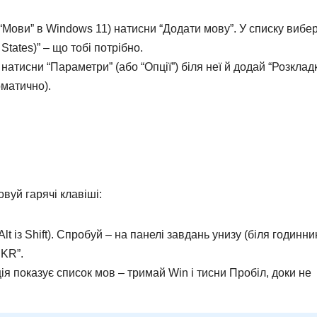
 “Мови” в Windows 11) натисни “Додати мову”. У списку вибер
States)” – що тобі потрібно.
атисни “Параметри” (або “Опції”) біля неї й додай “Розклад
оматично).
вуй гарячі клавіші:
Alt із Shift). Спробуй – на панелі завдань унизу (біля годинни
UKR”.
ція показує список мов – тримай Win і тисни Пробіл, доки не