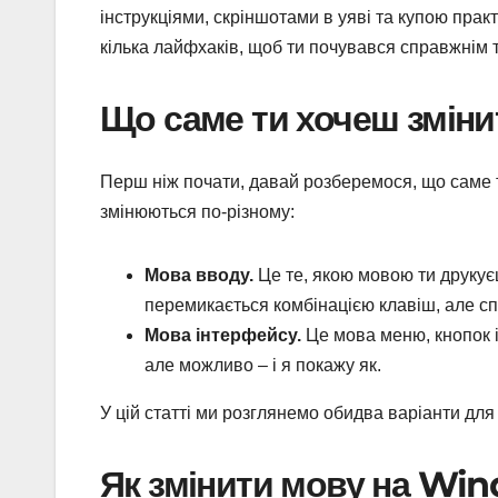
інструкціями, скріншотами в уяві та купою прак
кілька лайфхаків, щоб ти почувався справжнім те
Що саме ти хочеш зміни
Перш ніж почати, давай розберемося, що саме то
змінюються по-різному:
Мова вводу.
Це те, якою мовою ти друкуєш
перемикається комбінацією клавіш, але сп
Мова інтерфейсу.
Це мова меню, кнопок і
але можливо – і я покажу як.
У цій статті ми розглянемо обидва варіанти дл
Як змінити мову на Wi