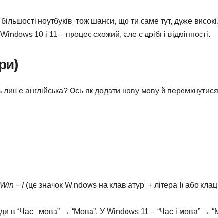
більшості ноутбуків, тож шанси, що ти саме тут, дуже високі
Windows 10 і 11 – процес схожий, але є дрібні відмінності.
ри)
ть лише англійська? Ось як додати нову мову й перемкнутися
Win + I
(це значок Windows на клавіатурі + літера I) або кла
ди в “Час і мова” → “Мова”. У Windows 11 – “Час і мова” → 