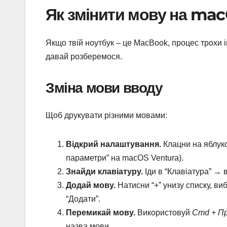
Як змінити мову на ma
Якщо твій ноутбук – це MacBook, процес трохи і
давай розберемося.
Зміна мови вводу
Щоб друкувати різними мовами:
Відкрий налаштування.
Клацни на яблуко
параметри” на macOS Ventura).
Знайди клавіатуру.
Іди в “Клавіатура” → 
Додай мову.
Натисни “+” унизу списку, ви
“Додати”.
Перемикай мову.
Використовуй
Cmd + Пр
назва мови.