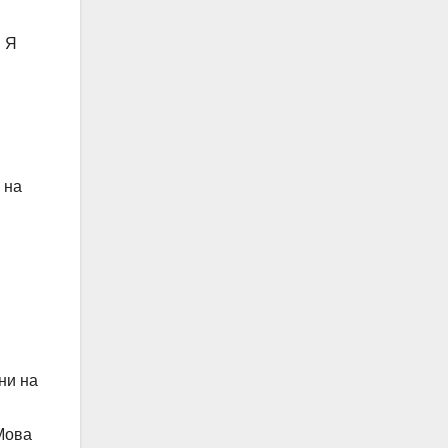
. Я
 на
цни на
“Мова