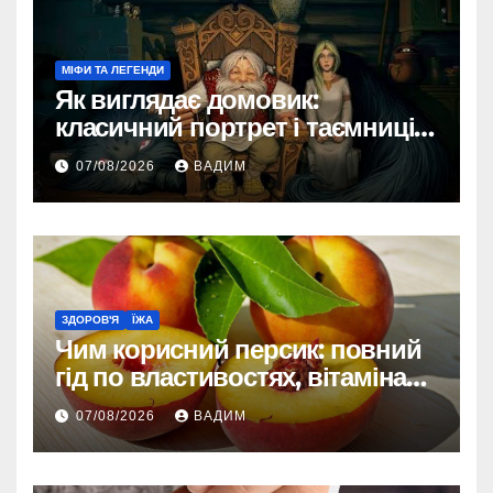
МІФИ ТА ЛЕГЕНДИ
Як виглядає домовик:
класичний портрет і таємниці
зовнішності
07/08/2026
ВАДИМ
ЗДОРОВ'Я
ЇЖА
Чим корисний персик: повний
гід по властивостях, вітамінах і
впливі на організм
07/08/2026
ВАДИМ