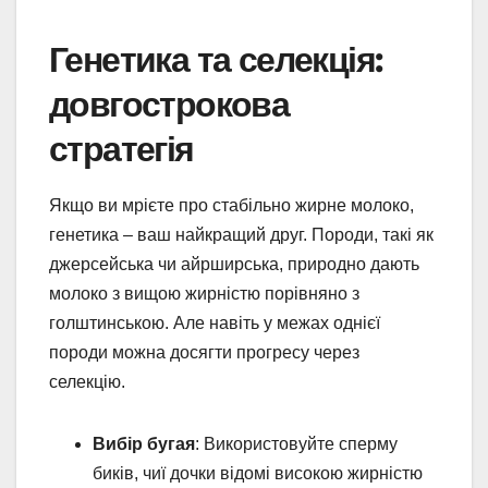
Генетика та селекція:
довгострокова
стратегія
Якщо ви мрієте про стабільно жирне молоко,
генетика – ваш найкращий друг. Породи, такі як
джерсейська чи айрширська, природно дають
молоко з вищою жирністю порівняно з
голштинською. Але навіть у межах однієї
породи можна досягти прогресу через
селекцію.
Вибір бугая
: Використовуйте сперму
биків, чиї дочки відомі високою жирністю