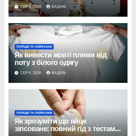
СЕР 6, 2026
ВАДИМ
ПОРАДИ ТА ЛАЙФХАКИ
Як вивести жовті плями від
поту з білого одягу
СЕР 6, 2026
ВАДИМ
ПОРАДИ ТА ЛАЙФХАКИ
Як зрозуміти що яйце
зіпсоване: повний гід з тестами