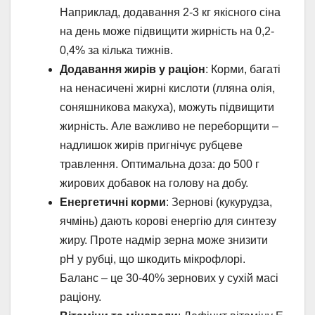
Наприклад, додавання 2-3 кг якісного сіна
на день може підвищити жирність на 0,2-
0,4% за кілька тижнів.
Додавання жирів у раціон
: Корми, багаті
на ненасичені жирні кислоти (лляна олія,
соняшникова макуха), можуть підвищити
жирність. Але важливо не переборщити –
надлишок жирів пригнічує рубцеве
травлення. Оптимальна доза: до 500 г
жирових добавок на голову на добу.
Енергетичні корми
: Зернові (кукурудза,
ячмінь) дають корові енергію для синтезу
жиру. Проте надмір зерна може знизити
pH у рубці, що шкодить мікрофлорі.
Баланс – це 30-40% зернових у сухій масі
раціону.