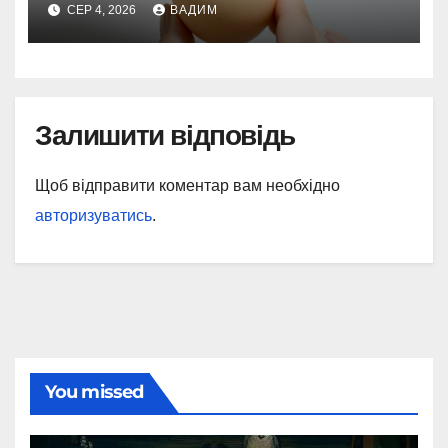
та поясненнями
СЕР 4, 2026
ВАДИМ
Залишити відповідь
Щоб відправити коментар вам необхідно
авторизуватись
.
You missed