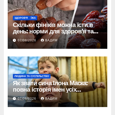
ЗДОРОВ'Я
ЇЖА
Скільки фініків можна їсти в
день: норми для здоров’я та
енергії
07/08/2026
ВАДИМ
ЛЮДИНА ТА СУСПІЛЬСТВО
Як звати сина Ілона Маска:
повна історія імен усіх
хлопчиків мільярдера
07/08/2026
ВАДИМ