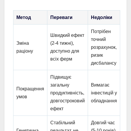
Метод
Переваги
Недоліки
Потрібен
Швидкий ефект
точний
Зміна
(2-4 тижні),
розрахунок,
раціону
доступно для
ризик
всіх ферм
дисбалансу
Підвищує
загальну
Вимагає
Покращення
продуктивність,
інвестицій у
умов
довгостроковий
обладнання
ефект
Стабільний
Довгий час
Генетична
результат, не
(5-10 років),