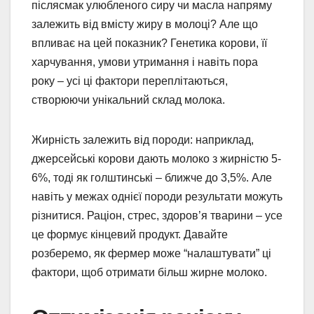
післясмак улюбленого сиру чи масла напряму
залежить від вмісту жиру в молоці? Але що
впливає на цей показник? Генетика корови, її
харчування, умови утримання і навіть пора
року – усі ці фактори переплітаються,
створюючи унікальний склад молока.
Жирність залежить від породи: наприклад,
джерсейські корови дають молоко з жирністю 5-
6%, тоді як голштинські – ближче до 3,5%. Але
навіть у межах однієї породи результати можуть
різнитися. Раціон, стрес, здоров’я тварини – усе
це формує кінцевий продукт. Давайте
розберемо, як фермер може “налаштувати” ці
фактори, щоб отримати більш жирне молоко.