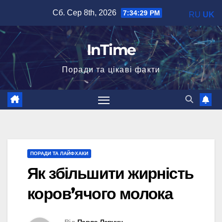
Перейти
Сб. Сер 8th, 2026
7:34:30 PM
RU
UK
до
вмісту
InTime
Поради та цікаві факти
ПОРАДИ ТА ЛАЙФХАКИ
Як збільшити жирність
коров’ячого молока