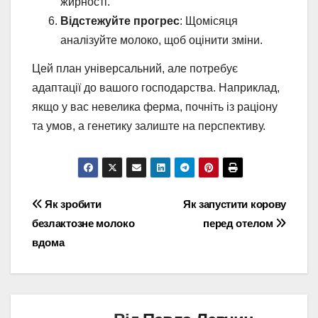
жирності.
Відстежуйте прогрес
: Щомісяця
аналізуйте молоко, щоб оцінити зміни.
Цей план універсальний, але потребує
адаптації до вашого господарства. Наприклад,
якщо у вас невелика ферма, почніть із раціону
та умов, а генетику залиште на перспективу.
Навігація
Як зробити
Як запустити корову
безлактозне молоко
перед отелом
записів
вдома