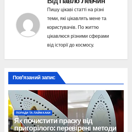
Від
Павло Левчин
Пишу цікаві статті на різні
теми, які цікавлять мене та
користувачів. По життю
цікавлюся різними сферами
від історії до космосу.
Пов’язаний запис
ПОРАДИ ТА ЛАЙФХАКИ
Як почистити праску від
пригорілого: перевірені методи