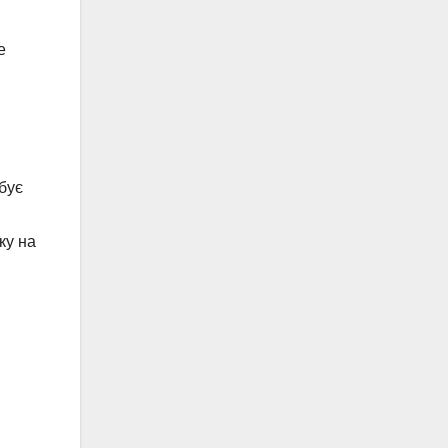
е
бує
ку на