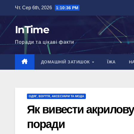
Перейти
Чт. Сер 6th, 2026
1:10:37 PM
до
вмісту
InTime
Поради та цікаві факти
ДОМАШНІЙ ЗАТИШОК
ЇЖА
Н
ОДЯГ, ВЗУТТЯ, АКСЕСУАРИ ТА МОДА
Як вивести акрилову
поради