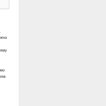
,
окна
ляму
емо
сяяв