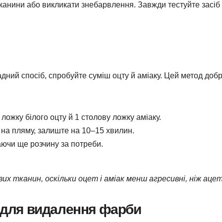
канини або викликати знебарвлення. Завжди тестуйте засіб
дний спосіб, спробуйте суміш оцту й аміаку. Цей метод доб
ложку білого оцту й 1 столову ложку аміаку.
ь на пляму, залиште на 10–15 хвилин.
аючи ще розчину за потреби.
х тканин, оскільки оцет і аміак менш агресивні, ніж ацет
и для видалення фарби