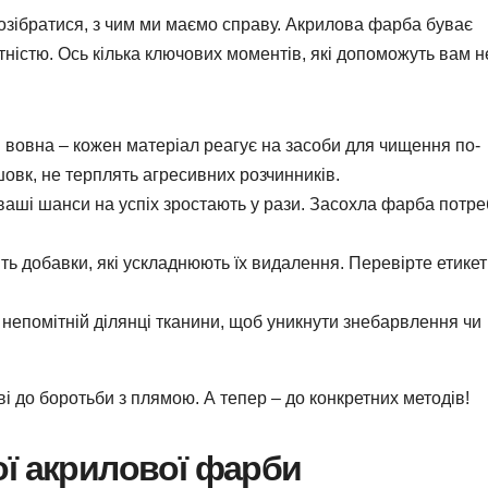
озібратися, з чим ми маємо справу. Акрилова фарба буває
атністю. Ось кілька ключових моментів, які допоможуть вам н
 вовна – кожен матеріал реагує на засоби для чищення по-
 шовк, не терплять агресивних розчинників.
аші шанси на успіх зростають у рази. Засохла фарба потре
ть добавки, які ускладнюють їх видалення. Перевірте етикет
непомітній ділянці тканини, щоб уникнути знебарвлення чи
і до боротьби з плямою. А тепер – до конкретних методів!
ї акрилової фарби