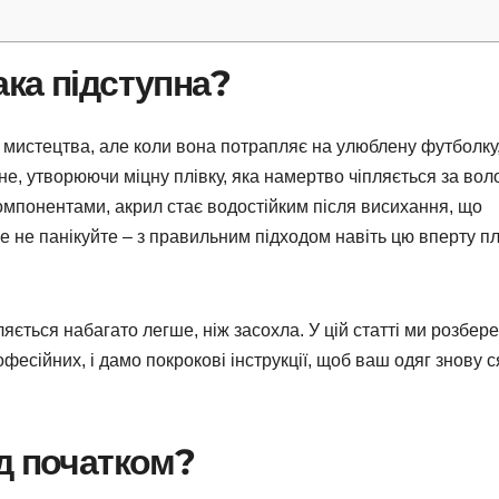
ка підступна?
і мистецтва, але коли вона потрапляє на улюблену футболку
, утворюючи міцну плівку, яка намертво чіпляється за вол
компонентами, акрил стає водостійким після висихання, що
 не панікуйте – з правильним підходом навіть цю вперту п
ється набагато легше, ніж засохла. У цій статті ми розбер
фесійних, і дамо покрокові інструкції, щоб ваш одяг знову 
д початком?