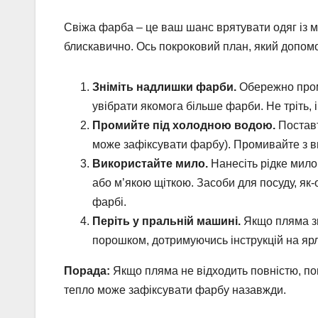
Свіжа фарба – це ваш шанс врятувати одяг із 
блискавично. Ось покроковий план, який допом
Зніміть надлишки фарби.
Обережно пром
увібрати якомога більше фарби. Не тріть,
Промийте під холодною водою.
Поставт
може зафіксувати фарбу). Промивайте з в
Використайте мило.
Нанесіть рідке мило
або м’якою щіткою. Засоби для посуду, як-
фарбі.
Періть у пральній машині.
Якщо пляма зн
порошком, дотримуючись інструкцій на ярл
Порада:
Якщо пляма не відходить повністю, пов
тепло може зафіксувати фарбу назавжди.