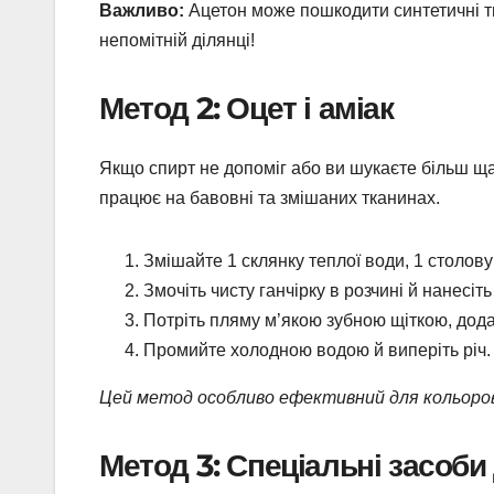
Важливо:
Ацетон може пошкодити синтетичні т
непомітній ділянці!
Метод 2: Оцет і аміак
Якщо спирт не допоміг або ви шукаєте більш ща
працює на бавовні та змішаних тканинах.
Змішайте 1 склянку теплої води, 1 столову 
Змочіть чисту ганчірку в розчині й нанесіт
Потріть пляму м’якою зубною щіткою, дод
Промийте холодною водою й виперіть річ.
Цей метод особливо ефективний для кольорови
Метод 3: Спеціальні засоб