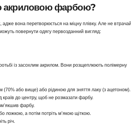
ою акриловою фарбою?
 адже вона перетворюється на міцну плівку. Але не втрача
поможуть повернути одягу первозданний вигляд:
оротьбі із засохлим акрилом. Вони розщеплюють полімерну
м (70% або вище) або рідиною для зняття лаку (з ацетоном).
 країв до центру, щоб не розмазати фарбу.
зм’якшив фарбу.
о ложкою, а потім потріть м’якою щіткою.
ть річ.