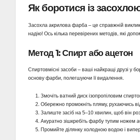
Як боротися із засохл
Засохла акрилова фарба – це справжній виклик,
надію! Ось кілька перевірених методів, які до
Метод 1: Спирт або ацетон
Спиртовмісні засоби – ваші найкращі друзі у б
основу фарби, полегшуючи її видалення.
Змочіть ватний диск ізопропіловим спирто
Обережно промокніть пляму, рухаючись від
Залиште засіб на 5–10 хвилин, щоб він ро
Акуратно зішкребіть фарбу тупим ножем аб
Промийте ділянку холодною водою і випері