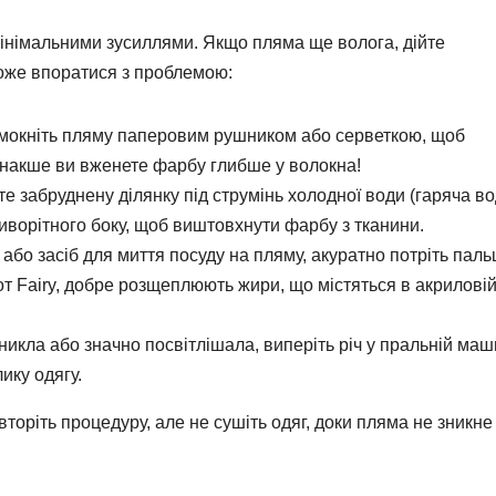
мінімальними зусиллями. Якщо пляма ще волога, дійте
оже впоратися з проблемою:
окніть пляму паперовим рушником або серветкою, щоб
 інакше ви вженете фарбу глибше у волокна!
е забруднену ділянку під струмінь холодної води (гаряча в
иворітного боку, щоб виштовхнути фарбу з тканини.
 або засіб для миття посуду на пляму, акуратно потріть пал
от Fairy, добре розщеплюють жири, що містяться в акрилові
икла або значно посвітлішала, виперіть річ у пральній маши
ику одягу.
торіть процедуру, але не сушіть одяг, доки пляма не зникне