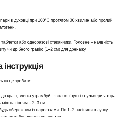
пари в духовці при 100°C протягом 30 хвилин або пролий
атогени.
і таблетки або одноразові стаканчики. Головне – наявність
ту чи дрібного гравію (1–2 см) для дренажу.
а інструкція
ь як це зробити:
 до краю, злегка утрамбуй і зволож ґрунт із пульверизатора.
ь між насінням – 2–3 см.
будь обережним із паростками. По 1–2 насінини в лунку.
кам потрібен доступ до повітря.