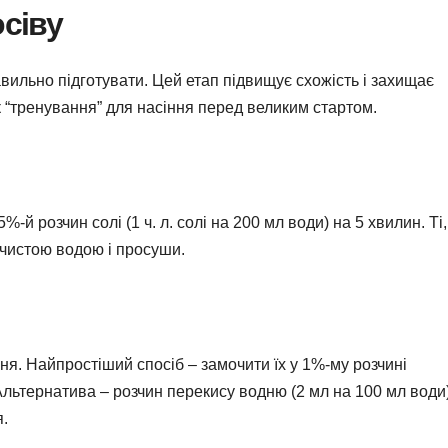
осіву
вильно підготувати. Цей етап підвищує схожість і захищає
к “тренування” для насіння перед великим стартом.
-й розчин солі (1 ч. л. солі на 200 мл води) на 5 хвилин. Ті
 чистою водою і просуши.
я. Найпростіший спосіб – замочити їх у 1%-му розчині
 Альтернатива – розчин перекису водню (2 мл на 100 мл води
я.