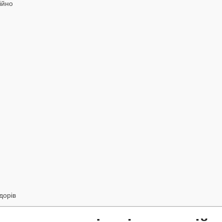
ійно
дорів