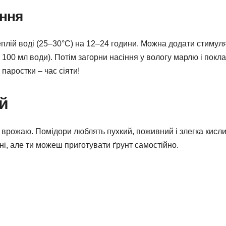
ння
плій воді (25–30°C) на 12–24 години. Можна додати стимул
на 100 мл води). Потім загорни насіння у вологу марлю і покл
 паростки – час сіяти!
ей
 врожаю. Помідори люблять пухкий, поживний і злегка кисл
учні, але ти можеш приготувати ґрунт самостійно.