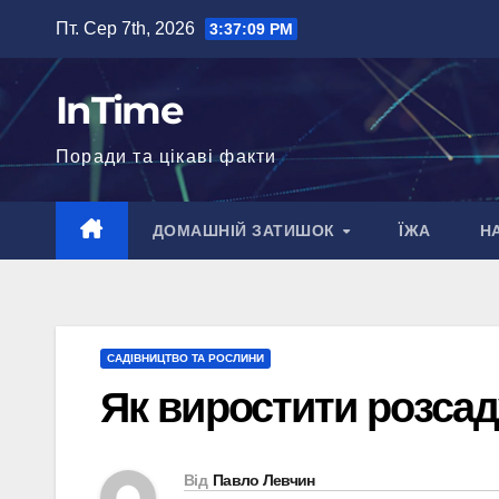
Перейти
Пт. Сер 7th, 2026
3:37:10 PM
до
вмісту
InTime
Поради та цікаві факти
ДОМАШНІЙ ЗАТИШОК
ЇЖА
Н
САДІВНИЦТВО ТА РОСЛИНИ
Як виростити розсад
Від
Павло Левчин