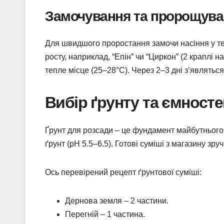
Замочування та пророщува
Для швидшого проростання замочи насіння у те
росту, наприклад, “Епін” чи “Циркон” (2 краплі 
тепле місце (25–28°C). Через 2–3 дні з’являться
Вибір ґрунту та ємност
Ґрунт для розсади – це фундамент майбутнього
ґрунт (pH 5.5–6.5). Готові суміші з магазину зр
Ось перевірений рецепт ґрунтової суміші:
Дернова земля – 2 частини.
Перегній – 1 частина.