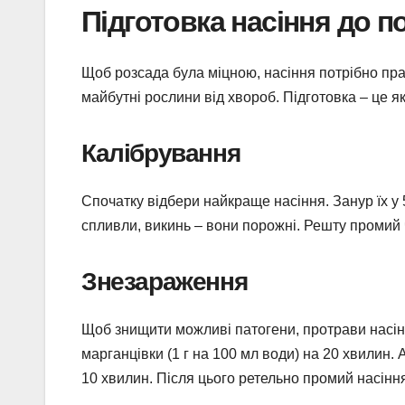
Підготовка насіння до п
Щоб розсада була міцною, насіння потрібно пра
майбутні рослини від хвороб. Підготовка – це я
Калібрування
Спочатку відбери найкраще насіння. Занур їх у 5%
спливли, викинь – вони порожні. Решту промий
Знезараження
Щоб знищити можливі патогени, протрави насінн
марганцівки (1 г на 100 мл води) на 20 хвилин.
10 хвилин. Після цього ретельно промий насінн