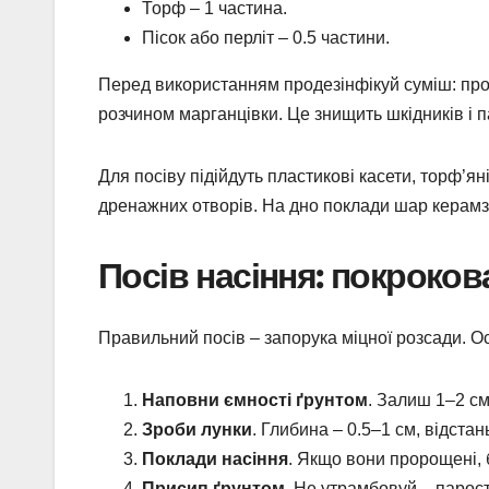
Торф – 1 частина.
Пісок або перліт – 0.5 частини.
Перед використанням продезінфікуй суміш: про
розчином марганцівки. Це знищить шкідників і п
Для посіву підійдуть пластикові касети, торф’ян
дренажних отворів. На дно поклади шар керамзи
Посів насіння: покроков
Правильний посів – запорука міцної розсади. Ос
Наповни ємності ґрунтом
. Залиш 1–2 см
Зроби лунки
. Глибина – 0.5–1 см, відстан
Поклади насіння
. Якщо вони пророщені, 
Присип ґрунтом
. Не утрамбовуй – парост