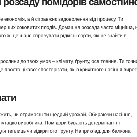
 розсаду помідорів самостійн
е економія, а й справжнє задоволення від процесу. Ти
перших соковитих плодів. Домашня розсада часто міцніша, 
го ж, це шанс спробувати рідкісні сорти, які не знайти в
слини до твоїх умов – клімату, ґрунту, освітлення. Ти точн
це просто цікаво: спостерігати, як із крихітного насіння виро
чати
алежить, чи отримаєш ти щедрий урожай. Обираючи насіння,
репутацію виробника. Помідори бувають детермінантні
 для теплиць чи відкритого ґрунту. Наприклад, для балкона