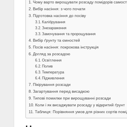
Чому варто вирощувати розсаду помідорів самост
Вибір насіння: з чого почати
Підготовка насіння до посіву
Калібрування
Знезараження
Замочування та пророщування
Вибір ґрунту та ємностей
Посів насіння: покрокова інструкція
Догляд за розсадою
Освітлення
Полив
Температура
Підживлення
Пікірування розсади
Загартування перед висадкою
Типові помилки при вирощуванні розсади
Коли і як висаджувати розсаду у відкритий ґрунт
Таблиця: Порівняння умов для різних сортів помі