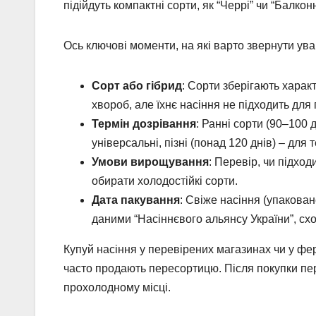
підійдуть компактні сорти, як “Черрі” чи “Балкон
Ось ключові моменти, на які варто звернути ува
Сорт або гібрид
: Сорти зберігають характ
хвороб, але їхнє насіння не підходить дл
Термін дозрівання
: Ранні сорти (90–100 д
універсальні, пізні (понад 120 днів) – для 
Умови вирощування
: Перевір, чи підход
обирати холодостійкі сорти.
Дата пакування
: Свіже насіння (упакован
даними “Насіннєвого альянсу України”, сх
Купуй насіння у перевірених магазинах чи у фер
часто продають пересортицю. Після покупки пере
прохолодному місці.