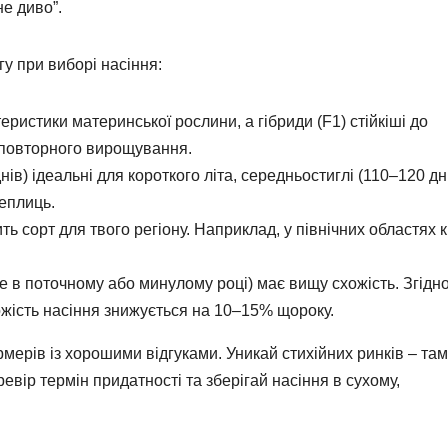
не диво”.
гу при виборі насіння:
еристики материнської рослини, а гібриди (F1) стійкіші до
я повторного вирощування.
нів) ідеальні для короткого літа, середньостиглі (110–120 дн
теплиць.
ить сорт для твого регіону. Наприклад, у північних областях
е в поточному або минулому році) має вищу схожість. Згідно
ожість насіння знижується на 10–15% щороку.
мерів із хорошими відгуками. Уникай стихійних ринків – там
вір термін придатності та зберігай насіння в сухому,