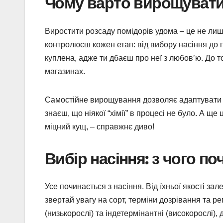
Чому варто вирощувати
Виростити розсаду помідорів удома – це не лиш
контролюєш кожен етап: від вибору насіння до 
куплена, адже ти дбаєш про неї з любов’ю. До то
магазинах.
Самостійне вирощування дозволяє адаптувати ро
знаєш, що ніякої “хімії” в процесі не було. А ще 
міцний кущ, – справжнє диво!
Вибір насіння: з чого по
Усе починається з насіння. Від їхньої якості з
звертай увагу на сорт, терміни дозрівання та 
(низькорослі) та індетермінантні (високорослі),