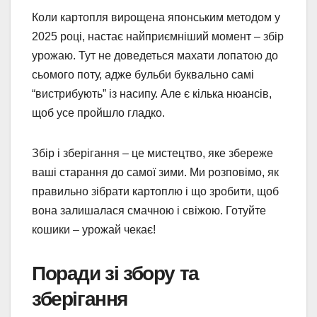
Коли картопля вирощена японським методом у
2025 році, настає найприємніший момент – збір
урожаю. Тут не доведеться махати лопатою до
сьомого поту, адже бульби буквально самі
“вистрибують” із насипу. Але є кілька нюансів,
щоб усе пройшло гладко.
Збір і зберігання – це мистецтво, яке збереже
ваші старання до самої зими. Ми розповімо, як
правильно зібрати картоплю і що зробити, щоб
вона залишалася смачною і свіжою. Готуйте
кошики – урожай чекає!
Поради зі збору та
зберігання