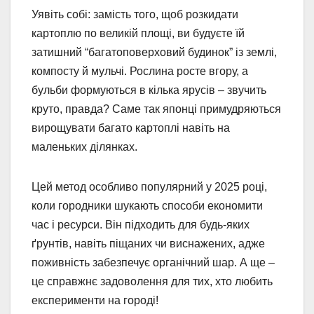
Уявіть собі: замість того, щоб розкидати
картоплю по великій площі, ви будуєте їй
затишний “багатоповерховий будинок” із землі,
компосту й мульчі. Рослина росте вгору, а
бульби формуються в кілька ярусів – звучить
круто, правда? Саме так японці примудряються
вирощувати багато картоплі навіть на
маленьких ділянках.
Цей метод особливо популярний у 2025 році,
коли городники шукають способи економити
час і ресурси. Він підходить для будь-яких
ґрунтів, навіть піщаних чи виснажених, адже
поживність забезпечує органічний шар. А ще –
це справжнє задоволення для тих, хто любить
експерименти на городі!