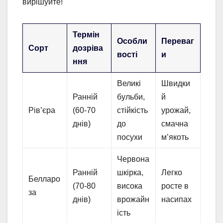
вирішуйте!
Термін
Особли
Переваг
Сорт
дозріва
вості
и
ння
Великі
Швидки
Ранній
бульби,
й
Рів’єра
(60-70
стійкість
урожай,
днів)
до
смачна
посухи
м’якоть
Червона
Ранній
шкірка,
Легко
Белларо
(70-80
висока
росте в
за
днів)
врожайн
насипах
ість