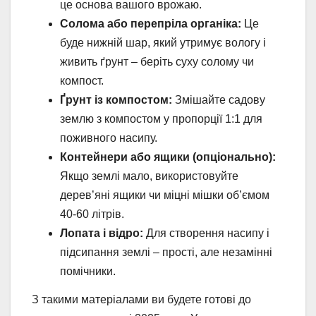
це основа вашого врожаю.
Солома або перепріла органіка:
Це
буде нижній шар, який утримує вологу і
живить ґрунт – беріть суху солому чи
компост.
Ґрунт із компостом:
Змішайте садову
землю з компостом у пропорції 1:1 для
поживного насипу.
Контейнери або ящики (опціонально):
Якщо землі мало, використовуйте
дерев’яні ящики чи міцні мішки об’ємом
40-60 літрів.
Лопата і відро:
Для створення насипу і
підсипання землі – прості, але незамінні
помічники.
З такими матеріалами ви будете готові до