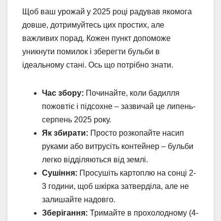
Щоб ваш урожай у 2025 році радував якомога
довше, дотримуйтесь цих простих, але
важливих порад. Кожен пункт допоможе
уникнути помилок і зберегти бульби в
ідеальному стані. Ось що потрібно знати.
Час збору:
Починайте, коли бадилля
пожовтіє і підсохне – зазвичай це липень-
серпень 2025 року.
Як збирати:
Просто розкопайте насип
руками або витрусіть контейнер – бульби
легко відділяються від землі.
Сушіння:
Просушіть картоплю на сонці 2-
3 години, щоб шкірка затверділа, але не
залишайте надовго.
Зберігання:
Тримайте в прохолодному (4-