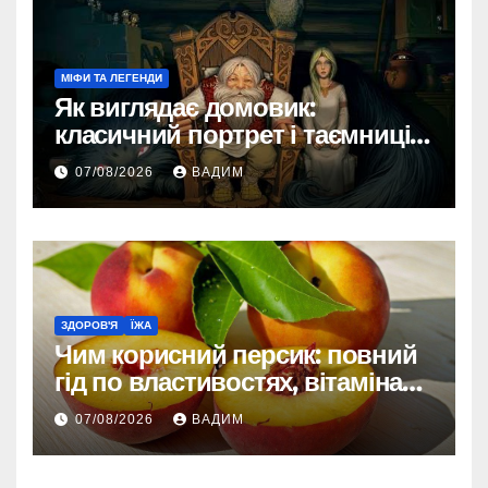
МІФИ ТА ЛЕГЕНДИ
Як виглядає домовик:
класичний портрет і таємниці
зовнішності
07/08/2026
ВАДИМ
ЗДОРОВ'Я
ЇЖА
Чим корисний персик: повний
гід по властивостях, вітамінах і
впливі на організм
07/08/2026
ВАДИМ