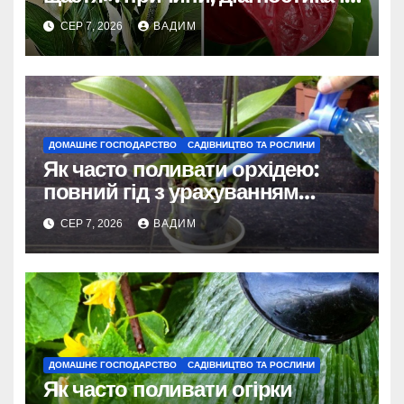
порятунок рослини
СЕР 7, 2026
ВАДИМ
ДОМАШНЄ ГОСПОДАРСТВО
САДІВНИЦТВО ТА РОСЛИНИ
Як часто поливати орхідею:
повний гід з урахуванням
сезону та виду
СЕР 7, 2026
ВАДИМ
ДОМАШНЄ ГОСПОДАРСТВО
САДІВНИЦТВО ТА РОСЛИНИ
Як часто поливати огірки