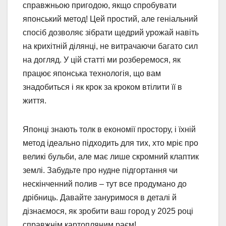
справжньою пригодою, якщо спробувати
японський метод! Цей простий, але геніальний
спосіб дозволяє зібрати щедрий урожай навіть
на крихітній ділянці, не витрачаючи багато сил
на догляд. У цій статті ми розберемося, як
працює японська технологія, що вам
знадобиться і як крок за кроком втілити її в
життя.
Японці знають толк в економії простору, і їхній
метод ідеально підходить для тих, хто мріє про
великі бульби, але має лише скромний клаптик
землі. Забудьте про нудне підгортання чи
нескінченний полив – тут все продумано до
дрібниць. Давайте зануримося в деталі й
дізнаємося, як зробити ваш город у 2025 році
справжнім картопляним раєм!