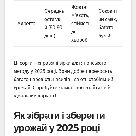
Жовта
Середнь
Соковит
м’якоть,
остигли
ий смак,
Адретта
стійкість
й (80-90
багато
до
днів)
бульб
хвороб
Ці сорти – справжні зірки для японського
методу у 2025 році. Вони добре переносять
багатошаровість насипів і дають стабільний
урожай. Спробуйте кілька, щоб знайти свій
ідеальний варіант!
Як зібрати і зберегти
урожай у 2025 році