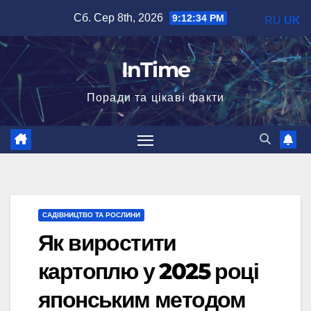
Перейти
Сб. Сер 8th, 2026
9:12:36 PM
RU
UK
до
вмісту
InTime
Поради та цікаві факти
САДІВНИЦТВО ТА РОСЛИНИ
Як виростити
картоплю у 2025 році
японським методом