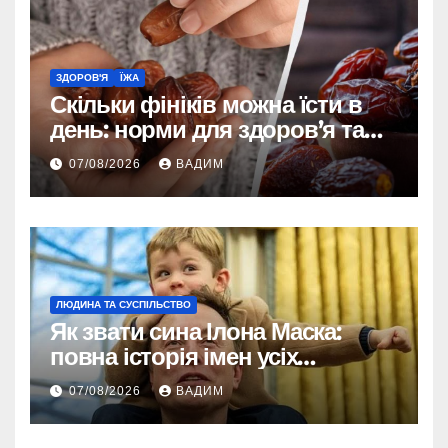
ЗДОРОВ'Я
ЇЖА
Скільки фініків можна їсти в
день: норми для здоров’я та
енергії
07/08/2026
ВАДИМ
ЛЮДИНА ТА СУСПІЛЬСТВО
Як звати сина Ілона Маска:
повна історія імен усіх
хлопчиків мільярдера
07/08/2026
ВАДИМ