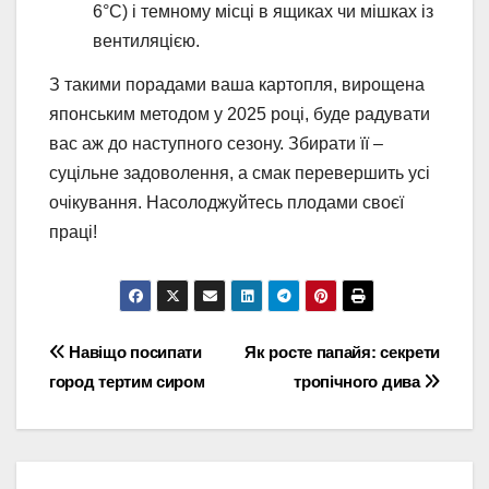
6°C) і темному місці в ящиках чи мішках із
вентиляцією.
З такими порадами ваша картопля, вирощена
японським методом у 2025 році, буде радувати
вас аж до наступного сезону. Збирати її –
суцільне задоволення, а смак перевершить усі
очікування. Насолоджуйтесь плодами своєї
праці!
Навігація
Навіщо посипати
Як росте папайя: секрети
город тертим сиром
тропічного дива
записів