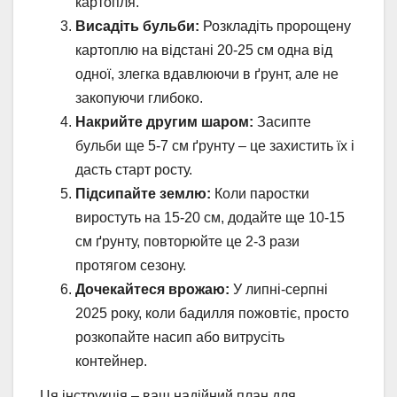
картопля.
Висадіть бульби:
Розкладіть пророщену
картоплю на відстані 20-25 см одна від
одної, злегка вдавлюючи в ґрунт, але не
закопуючи глибоко.
Накрийте другим шаром:
Засипте
бульби ще 5-7 см ґрунту – це захистить їх і
дасть старт росту.
Підсипайте землю:
Коли паростки
виростуть на 15-20 см, додайте ще 10-15
см ґрунту, повторюйте це 2-3 рази
протягом сезону.
Дочекайтеся врожаю:
У липні-серпні
2025 року, коли бадилля пожовтіє, просто
розкопайте насип або витрусіть
контейнер.
Ця інструкція – ваш надійний план для