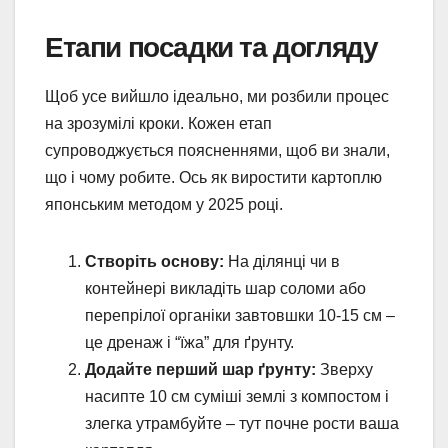
Етапи посадки та догляду
Щоб усе вийшло ідеально, ми розбили процес
на зрозумілі кроки. Кожен етап
супроводжується поясненнями, щоб ви знали,
що і чому робите. Ось як виростити картоплю
японським методом у 2025 році.
Створіть основу:
На ділянці чи в
контейнері викладіть шар соломи або
перепрілої органіки завтовшки 10-15 см –
це дренаж і “їжа” для ґрунту.
Додайте перший шар ґрунту:
Зверху
насипте 10 см суміші землі з компостом і
злегка утрамбуйте – тут почне рости ваша