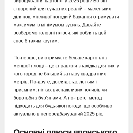
вирощування картоплі у 2025 році? Бо він
створений для сучасних реалій – маленьких
ділянок, мінливої погоди й бажання отримувати
максимум із мінімумом зусиль. Давайте
розберемо головні плюси, які роблять цей
спосіб таким крутим.
По-перше, ви отримуєте більше картоплі з
меншої площі – це справжня знахідка для тих, у
кого город не більший за пару квадратних
метрів. По-друге, догляд стає легким і
приємним: ніяких виснажливих поливів чи
боротьби з бур’янами. А по-третє, метод
підходить для будь-якої погоди, що особливо
актуально в непередбачуваний 2025 рік.
Основні плюси японського