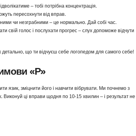
відволікатиме – тобі потрібна концентрація.
ожуть пересохнути від вправ.
ими чи незграбними – це нормально. Дай собі час.
и свій голос і послухати прогрес – слух допоможе відчути
к детально, що ти відчуєш себе логопедом для самого себе!
вимови «Р»
и язик, зміцнити його і навчити вібрувати. Ми почнемо з
. Виконуй ці вправи щодня по 10-15 хвилин – і результат не