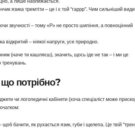
міцно, а лише наближається.
нчик язика тремтіти – це і є той “гаррр”. Чим сильніший види
чи звучності – тому «Р» не просто шипіння, а повноцінний
ка відкритий – ніякої напруги, усе природно.
им (наче ти кашляєш), значить, щось іде не так – і ми це
о тренувань.
 що потрібно?
аджети чи логопедичні кабінети (хоча спеціаліст може приск
початком:
щоб бачити, як рухається язик, губи і щелепа. Це твій “трен