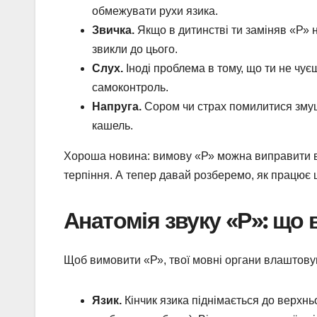
обмежувати рухи язика.
Звичка.
Якщо в дитинстві ти заміняв «Р» н
звикли до цього.
Слух.
Іноді проблема в тому, що ти не чу
самоконтроль.
Напруга.
Сором чи страх помилитися змушу
кашель.
Хороша новина: вимову «Р» можна виправити в бу
терпіння. А тепер давай розберемо, як працює ц
Анатомія звуку «Р»: що 
Щоб вимовити «Р», твої мовні органи влаштову
Язик.
Кінчик язика піднімається до верхньо