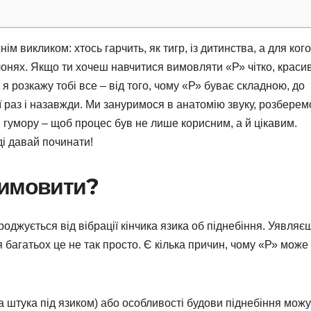
ім викликом: хтось гарчить, як тигр, із дитинства, а для ког
онях. Якщо ти хочеш навчитися вимовляти «Р» чітко, красив
 я розкажу тобі все – від того, чому «Р» буває складною, до
її раз і назавжди. Ми зануримося в анатомію звуку, розберем
и гумору – щоб процес був не лише корисним, а й цікавим.
ді давай починати!
вимовити?
роджується від вібрації кінчика язика об піднебіння. Уявляєш
 багатьох це не так просто. Є кілька причин, чому «Р» може
а штука під язиком) або особливості будови піднебіння можу