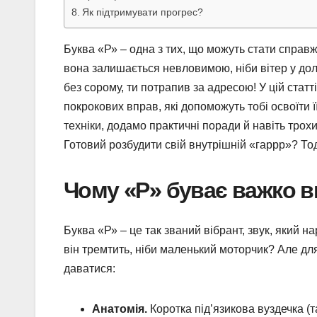
Як підтримувати прогрес?
Буква «Р» – одна з тих, що можуть стати справжн
вона залишається невловимою, ніби вітер у дол
без сорому, ти потрапив за адресою! У цій статті
покрокових вправ, які допоможуть тобі освоїти 
техніки, додамо практичні поради й навіть трох
Готовий розбудити свій внутрішній «гаррр»? То
Чому «Р» буває важко 
Буква «Р» – це так званий вібрант, звук, який на
він тремтить, ніби маленький моторчик? Але для
даватися:
Анатомія.
Коротка під’язикова вуздечка (т