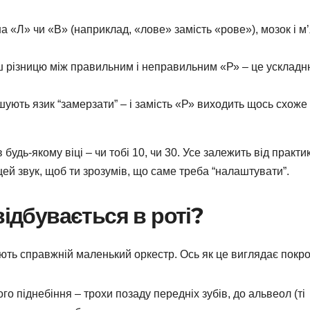
а «Л» чи «В» (наприклад, «лове» замість «рове»), мозок і м
єш різницю між правильним і неправильним «Р» – це усклад
ють язик “замерзати” – і замість «Р» виходить щось схоже
дь-якому віці – чи тобі 10, чи 30. Усе залежить від практи
ей звук, щоб ти зрозумів, що саме треба “налаштувати”.
відбувається в роті?
ють справжній маленький оркестр. Ось як це виглядає покро
го піднебіння – трохи позаду передніх зубів, до альвеол (ті