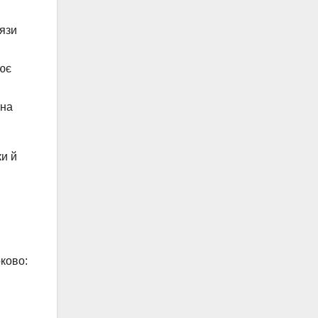
’язи
нює
 на
ки й
ково: