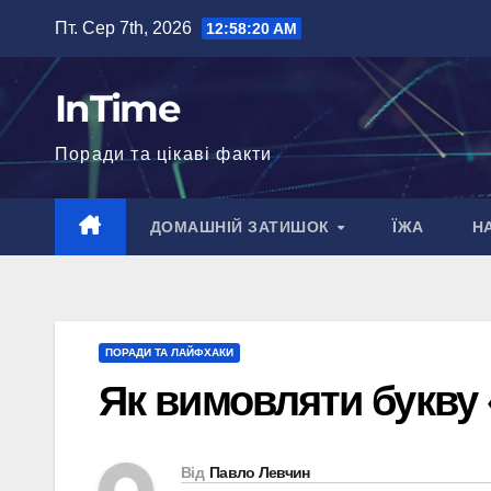
Перейти
Пт. Сер 7th, 2026
12:58:21 AM
до
вмісту
InTime
Поради та цікаві факти
ДОМАШНІЙ ЗАТИШОК
ЇЖА
Н
ПОРАДИ ТА ЛАЙФХАКИ
Як вимовляти букву
Від
Павло Левчин