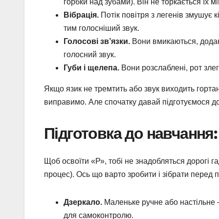
горбки над зубами). Він не торкається їх 
Вібрація.
Потік повітря з легенів змушує кі
тим голосніший звук.
Голосові зв’язки.
Вони вмикаються, додаю
голосний звук.
Губи і щелепа.
Вони розслаблені, рот злег
Якщо язик не тремтить або звук виходить гортанн
виправимо. Але спочатку давай підготуємося д
Підготовка до навчання:
Щоб освоїти «Р», тобі не знадобляться дорогі г
процес). Ось що варто зробити і зібрати перед 
Дзеркало.
Маленьке ручне або настільне – 
для самоконтролю.