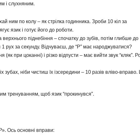
им і слухняним.
хай ним по колу – як стрілка годинника. Зроби 10 кіл за
гує язик і готує його до роботи.
 верхнього піднебіння – спочатку до зубів, потім глибше до
 1 рух за секунду. Відчуваєш, де “Р” має народжуватися?
 (як при цоканні) і різко відпусти – має вийти звук “кляк”. 
 зубах, ніби чистиш їх ізсередини – 10 разів вліво-вправо.
ним тренуванням, щоб язик “прокинувся”.
Р». Ось основні вправи: