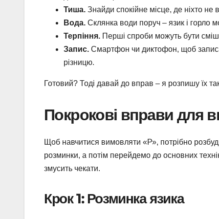
Тиша.
Знайди спокійне місце, де ніхто не 
Вода.
Склянка води поруч – язик і горло м
Терпіння.
Перші спроби можуть бути смішн
Запис.
Смартфон чи диктофон, щоб записат
різницю.
Готовий? Тоді давай до вправ – я розпишу їх та
Покрокові вправи для 
Щоб навчитися вимовляти «Р», потрібно розбудит
розминки, а потім перейдемо до основних технік
змусить чекати.
Крок 1: Розминка язика