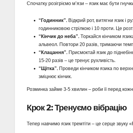
Спочатку розігріємо м’язи – язик має бути гнучк
“Годинник”.
Відкрий рот, витягни язик і ру
годинниковою стрілкою і 10 проти. Це розтя
“Кінчик до неба”.
Торкайся кінчиком язика
альвеол. Повтори 20 разів, тримаючи темп
“Клацання”.
Присмоктай язик до піднебіння
15-20 разів – це тренує рухливість.
“Щітка”.
Проведи кінчиком язика по верхніх
зміцнює кінчик.
Розминка займе 3-5 хвилин – роби її перед кож
Крок 2: Тренуємо вібрацію
Тепер навчимо язик тремтіти – це серце звуку «