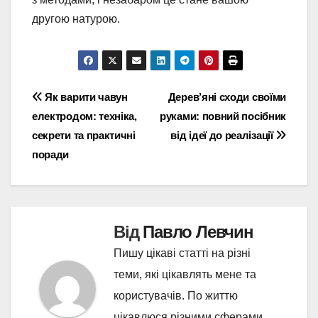
другою натурою.
Навігація
Як варити чавун
Дерев’яні сходи своїми
електродом: техніка,
руками: повний посібник
записів
секрети та практичні
від ідеї до реалізації
поради
Від
Павло Левчин
Пишу цікаві статті на різні
теми, які цікавлять мене та
користувачів. По життю
цікавлюся різними сферами