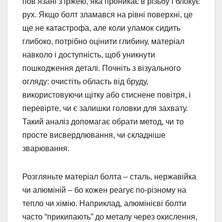
пов’язані з іржею, яка проникає в різьбу і блокує
рух. Якщо болт зламався на рівні поверхні, це
ще не катастрофа, але коли уламок сидить
глибоко, потрібно оцінити глибину, матеріал
навколо і доступність, щоб уникнути
пошкодження деталі. Почніть з візуального
огляду: очистіть область від бруду,
використовуючи щітку або стиснене повітря, і
перевірте, чи є залишки головки для захвату.
Такий аналіз допомагає обрати метод, чи то
просте висвердлювання, чи складніше
зварювання.
Розгляньте матеріал болта – сталь, нержавійка
чи алюміній – бо кожен реагує по-різному на
тепло чи хімію. Наприклад, алюмінієві болти
часто “прикипають” до металу через окислення,