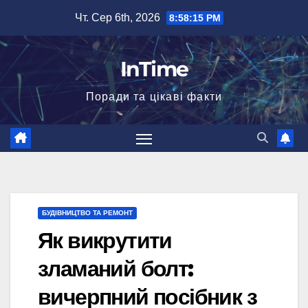
Перейти
Чт. Сер 6th, 2026
8:58:16 PM
до
вмісту
InTime
Поради та цікаві факти
БУДІВНИЦТВО ТА РЕМОНТ
Як викрутити
зламаний болт:
вичерпний посібник з