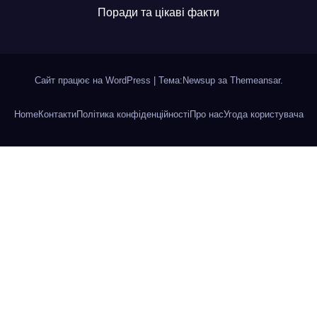
Поради та цікаві факти
Сайт працює на WordPress
|
Тема:Newsup за
Themeansar
.
Home
Контакти
Політика конфіденційності
Про нас
Угода користувача