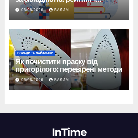
реальність
06/08/2026
ВАДИМ
ПОРАДИ ТА ЛАЙФХАКИ
Як почистити праску від
пригорілого: перевірені методи
06/08/2026
ВАДИМ
InTime