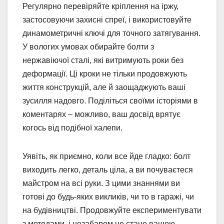
Регулярно перевіряйте кріплення на іржу,
застосовуючи захисні спреї, і використовуйте
динамометричні ключі для точного затягування.
У вологих умовах обирайте болти з
нержавіючої сталі, які витримують роки без
деформації. Ці кроки не тільки продовжують
життя конструкцій, але й заощаджують ваші
зусилля надовго. Поділіться своїми історіями в
коментарях – можливо, ваш досвід врятує
когось від подібної халепи.
Уявіть, як приємно, коли все йде гладко: болт
виходить легко, деталь ціла, а ви почуваєтеся
майстром на всі руки. З цими знаннями ви
готові до будь-яких викликів, чи то в гаражі, чи
на будівництві. Продовжуйте експериментувати
з методами, і незабаром це стане вашою