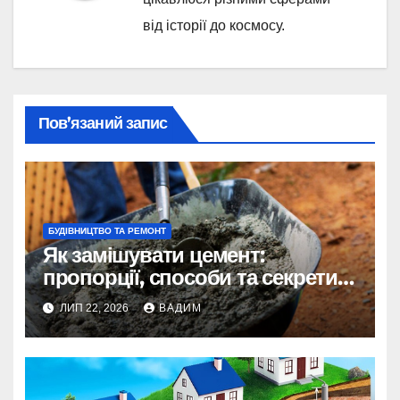
від історії до космосу.
Пов’язаний запис
БУДІВНИЦТВО ТА РЕМОНТ
Як замішувати цемент:
пропорції, способи та секрети
міцного розчину
ЛИП 22, 2026
ВАДИМ