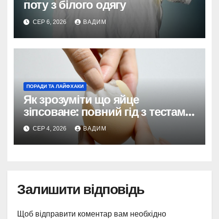
поту з білого одягу
СЕР 6, 2026
ВАДИМ
ПОРАДИ ТА ЛАЙФХАКИ
Як зрозуміти що яйце
зіпсоване: повний гід з тестами
та поясненнями
СЕР 4, 2026
ВАДИМ
Залишити відповідь
Щоб відправити коментар вам необхідно