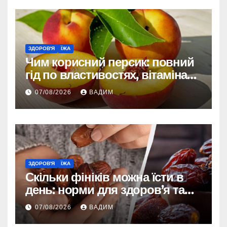
ЗДОРОВ'Я
ЇЖА
Чим корисний персик: повний
гід по властивостях, вітамінах і
впливі на організм
07/08/2026
ВАДИМ
ЗДОРОВ'Я
ЇЖА
Скільки фініків можна їсти в
день: норми для здоров’я та
енергії
07/08/2026
ВАДИМ