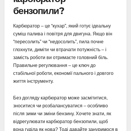
бензопили?
Карбюратор – це “кухар”, який готує ідеальну
суміш палива і повітря для двигуна. Якщо він
“пересолить” чи “недосолить”, пила почне
глохнути, диміти чи втрачати потужність – і
замість роботи ви отримаєте головний біль.
Правильне регулювання – це ключ до
стабільної роботи, економії пального і довгого
життя інструменту.
Без догляду карбюратор може засмітитися,
зноситися чи розбалансуватися – особливо
після зими чи зміни бензину. Хочете знати, як
відрегулювати карбюратор бензопили, щоб
вона гуділа як нова? Тоді давайте зануримося в