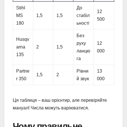
Stihl
До
12
MS
1,5
1,5
стабіл
500
180
ьності
Без
Husqv
руху
12
arna
2
1,5
ланцю
000
135
га
Partne
Рівни
13
1,5
2
r 350
й звук
000
Ця таблиця – ваш орієнтир, але перевіряйте
мануал! Числа можуть варіюватися.
Чому правильне