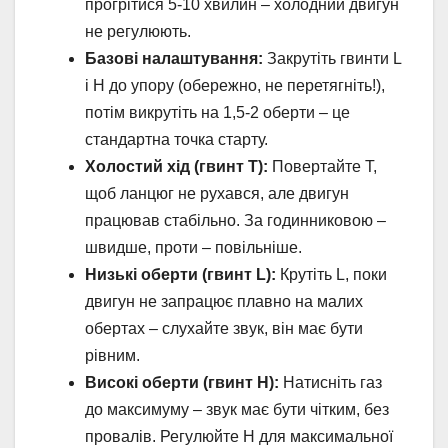
прогрітися 5-10 хвилин – холодний двигун
не регулюють.
Базові налаштування:
Закрутіть гвинти L
і H до упору (обережно, не перетягніть!),
потім викрутіть на 1,5-2 оберти – це
стандартна точка старту.
Холостий хід (гвинт T):
Повертайте T,
щоб ланцюг не рухався, але двигун
працював стабільно. За годинниковою –
швидше, проти – повільніше.
Низькі оберти (гвинт L):
Крутіть L, поки
двигун не запрацює плавно на малих
обертах – слухайте звук, він має бути
рівним.
Високі оберти (гвинт H):
Натисніть газ
до максимуму – звук має бути чітким, без
провалів. Регулюйте H для максимальної