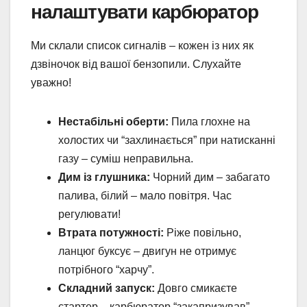
налаштувати карбюратор
Ми склали список сигналів – кожен із них як
дзвіночок від вашої бензопили. Слухайте
уважно!
Нестабільні оберти:
Пила глохне на
холостих чи “захлинається” при натисканні
газу – суміш неправильна.
Дим із глушника:
Чорний дим – забагато
палива, білий – мало повітря. Час
регулювати!
Втрата потужності:
Ріже повільно,
ланцюг буксує – двигун не отримує
потрібного “харчу”.
Складний запуск:
Довго смикаєте
стартер – карбюратор “закапризував”.