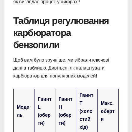
як виглядає процес у цифрах?
Таблиця регулювання
карбюратора
бензопили
Щоб вам було зручніше, ми зібрали ключові
дані в таблицю. Дивіться, як налаштувати
карбюратор для популярних моделей!
Гвинт
Гвинт
Гвинт
T
Макс.
Моде
L
H
(холо
оберт
ль
(обер
(обер
стий
и
ти)
ти)
хід)