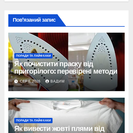
Пов’язаний запис
ПОРАДИ ТА ЛАЙФХАКИ
Як почистити праску від
пригорілого: перевірені методи
СЕР 6, 2026
ВАДИМ
ПОРАДИ ТА ЛАЙФХАКИ
Як вивести жовті плями від