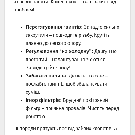
як їх виправити. Кожен пункт – ваш захист від
проблем!
Перетягування гвинтів:
Занадто сильно
закрутили – пошкодите різьбу. Крутіть
плавно до легкого опору.
Регулювання “на холодну”:
Двигун не
прогрітий – налаштування зб’ються.
Завжди грійте пилу!
Забагато палива:
Димить і глохне –
послабте гвинт L, щоб збалансувати
суміш.
Ігнор фільтрів:
Брудний повітряний
фільтр – причина провалів. Чистіть перед
роботою.
Ці поради врятують вас від зайвих клопотів. А