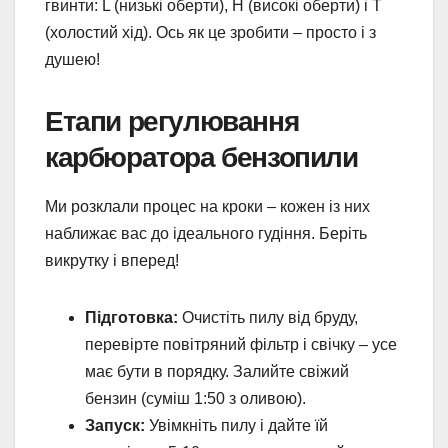
гвинти: L (низькі оберти), H (високі оберти) і T
(холостий хід). Ось як це зробити – просто і з
душею!
Етапи регулювання
карбюратора бензопили
Ми розклали процес на кроки – кожен із них
наближає вас до ідеального гудіння. Беріть
викрутку і вперед!
Підготовка:
Очистіть пилу від бруду,
перевірте повітряний фільтр і свічку – усе
має бути в порядку. Залийте свіжий
бензин (суміш 1:50 з оливою).
Запуск:
Увімкніть пилу і дайте їй