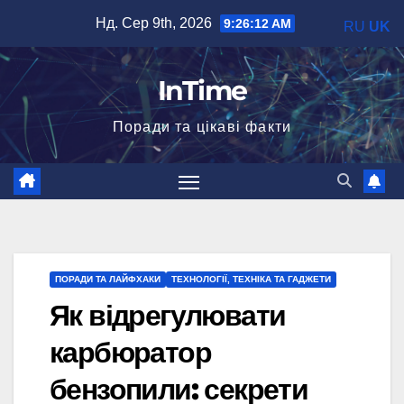
Перейти
Нд. Сер 9th, 2026
9:26:13 AM
RU
UK
до
вмісту
InTime
Поради та цікаві факти
ПОРАДИ ТА ЛАЙФХАКИ
ТЕХНОЛОГІЇ, ТЕХНІКА ТА ГАДЖЕТИ
Як відрегулювати
карбюратор
бензопили: секрети