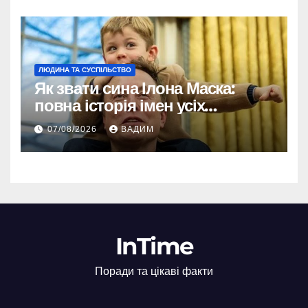
ЛЮДИНА ТА СУСПІЛЬСТВО
Як звати сина Ілона Маска:
повна історія імен усіх
хлопчиків мільярдера
07/08/2026
ВАДИМ
InTime
Поради та цікаві факти