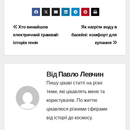
Навігація
Хто винайшов
Як нагріти воду в
електричний трамвай:
басейні: комфорт для
записів
історія генія
купання
Від
Павло Левчин
Пишу цікаві статті на різні
теми, які цікавлять мене та
користувачів. По життю
цікавлюся різними сферами
від історії до космосу.