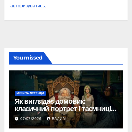
авторизуватись
.
You missed
МІФИ ТА ЛЕГЕНДИ
Як виглядає домовик:
класичний портрет і таємниці
зовнішності
07/08/2026
ВАДИМ