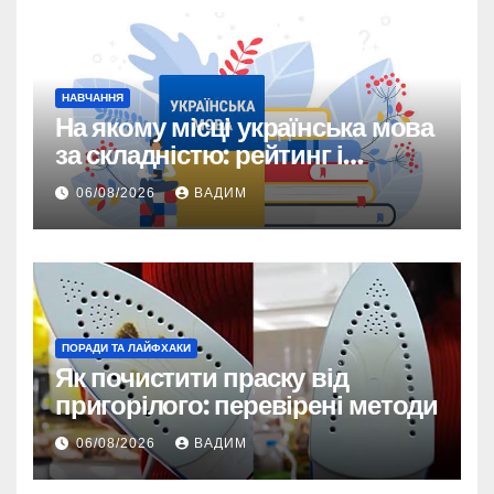
НАВЧАННЯ
На якому місці українська мова
за складністю: рейтинг і
реальність
06/08/2026
ВАДИМ
ПОРАДИ ТА ЛАЙФХАКИ
Як почистити праску від
пригорілого: перевірені методи
06/08/2026
ВАДИМ