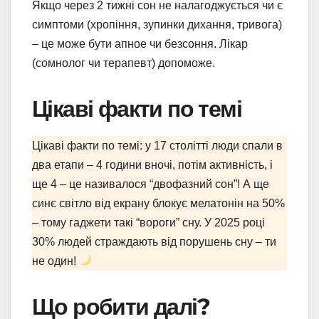
Якщо через 2 тижні сон не налагоджується чи є
симптоми (хропіння, зупинки дихання, тривога)
– це може бути апное чи безсоння. Лікар
(сомнолог чи терапевт) допоможе.
Цікаві факти по темі
Цікаві факти по темі: у 17 столітті люди спали в
два етапи – 4 години вночі, потім активність, і
ще 4 – це називалося “двофазний сон”! А ще
синє світло від екрану блокує мелатонін на 50%
– тому гаджети такі “вороги” сну. У 2025 році
30% людей страждають від порушень сну – ти
не один!
Що робити далі?