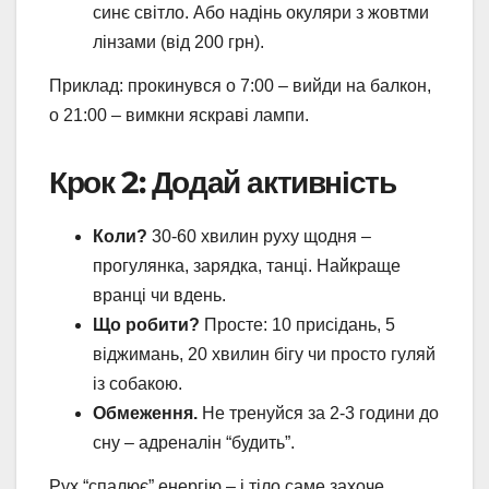
синє світло. Або надінь окуляри з жовтми
лінзами (від 200 грн).
Приклад: прокинувся о 7:00 – вийди на балкон,
о 21:00 – вимкни яскраві лампи.
Крок 2: Додай активність
Коли?
30-60 хвилин руху щодня –
прогулянка, зарядка, танці. Найкраще
вранці чи вдень.
Що робити?
Просте: 10 присідань, 5
віджимань, 20 хвилин бігу чи просто гуляй
із собакою.
Обмеження.
Не тренуйся за 2-3 години до
сну – адреналін “будить”.
Рух “спалює” енергію – і тіло саме захоче