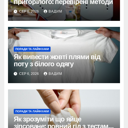
пригорілого: перевірені методи
СЕР 6, 2026
ВАДИМ
ПОРАДИ ТА ЛАЙФХАКИ
Як вивести жовті плями від
поту з білого одягу
СЕР 6, 2026
ВАДИМ
ПОРАДИ ТА ЛАЙФХАКИ
Як зрозуміти що яйце
зіпсоване: повний гід з тестами