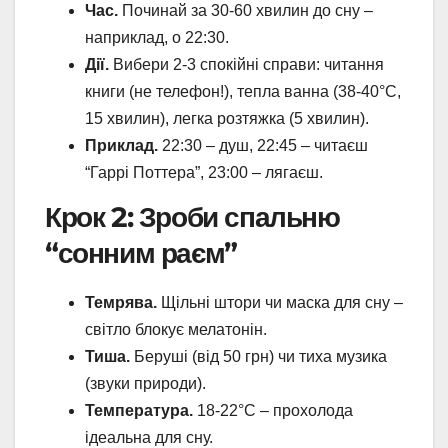
Час.
Починай за 30-60 хвилин до сну –
наприклад, о 22:30.
Дії.
Вибери 2-3 спокійні справи: читання
книги (не телефон!), тепла ванна (38-40°C,
15 хвилин), легка розтяжка (5 хвилин).
Приклад.
22:30 – душ, 22:45 – читаєш
“Гаррі Поттера”, 23:00 – лягаєш.
Крок 2: Зроби спальню
“сонним раєм”
Темрява.
Щільні штори чи маска для сну –
світло блокує мелатонін.
Тиша.
Беруші (від 50 грн) чи тиха музика
(звуки природи).
Температура.
18-22°C – прохолода
ідеальна для сну.