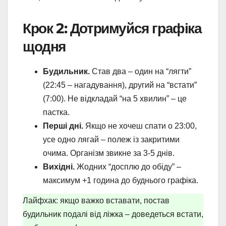
Крок 2: Дотримуйся графіка
щодня
Будильник.
Став два – один на “лягти”
(22:45 – нагадування), другий на “встати”
(7:00). Не відкладай “на 5 хвилин” – це
пастка.
Перші дні.
Якщо не хочеш спати о 23:00,
усе одно лягай – полеж із закритими
очима. Організм звикне за 3-5 днів.
Вихідні.
Жодних “досплю до обіду” –
максимум +1 година до буднього графіка.
Лайфхак: якщо важко вставати, постав
будильник подалі від ліжка – доведеться встати,