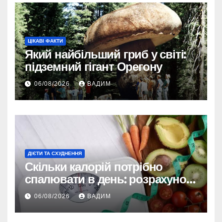
ЦІКАВІ ФАКТИ
Який найбільший гриб у світі:
підземний гігант Орегону
06/08/2026
ВАДИМ
ДІЄТИ ТА СХУДНЕННЯ
Скільки калорій потрібно
спалювати в день: розрахунок
TDEE і безпечні норми
06/08/2026
ВАДИМ