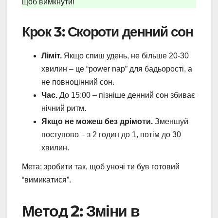
щоб вимкнути!
Крок 3: Скороти денний сон
Ліміт.
Якщо спиш удень, не більше 20-30
хвилин – це “power nap” для бадьорості, а
не повноцінний сон.
Час.
До 15:00 – пізніше денний сон збиває
нічний ритм.
Якщо не можеш без дрімоти.
Зменшуй
поступово – з 2 годин до 1, потім до 30
хвилин.
Мета: зробити так, щоб уночі ти був готовий
“вимикатися”.
Метод 2: Зміни в