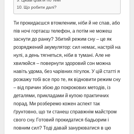
Що робити далі?
Ти прокидаєшся втомленим, ніби й не спав, або
пів ночі гортаєш телефон, а потім не можеш
заснути до ранку? Збитий режим сну – це як
розряджений акумулятор: сил немає, настрій на
нулі, а день тягнеться, ніби в тумані. Але не
хвилюйся – повернути здоровий сон можна
навіть удома, без чарівних пігулок. У цій статті я
розкажу тобі все про те, як відновити режим сну
– від причин збою до покрокових методів, із
деталями, прикладами й купою практичних
порад. Ми розберемо кожен аспект так
ґрунтовно, що ти станеш справжнім майстром
свого сну. Готовий прокидатися бадьорим і
повним сил? Тоді давай занурюватися в цю