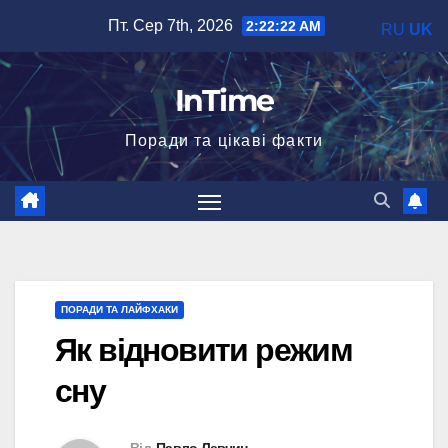
Перейти
Пт. Сер 7th, 2026
2:22:23 AM
RU
UK
до
вмісту
InTime
Поради та цікаві факти
ПОРАДИ ТА ЛАЙФХАКИ
Як відновити режим
сну