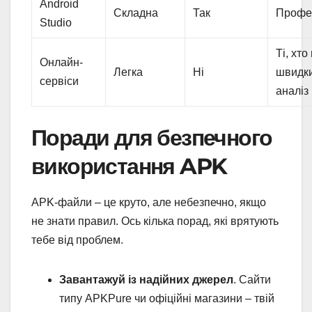
Android
Складна
Так
Профе
Studio
Ті, хто
Онлайн-
Легка
Ні
швидк
сервіси
аналіз
Поради для безпечного
використання APK
APK-файли – це круто, але небезпечно, якщо
не знати правил. Ось кілька порад, які врятують
тебе від проблем.
Завантажуй із надійних джерел
. Сайти
типу APKPure чи офіційні магазини – твій