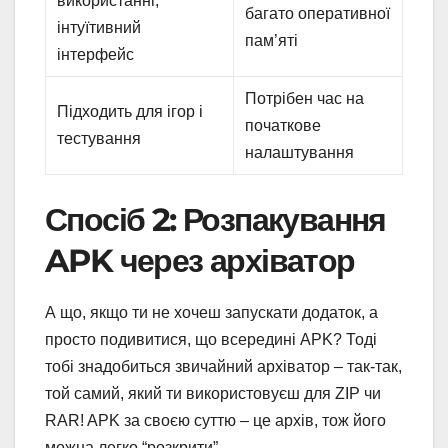
використанні,
багато оперативної
інтуїтивний
пам’яті
інтерфейс
Потрібен час на
Підходить для ігор і
початкове
тестування
налаштування
Спосіб 2: Розпакування
APK через архіватор
А що, якщо ти не хочеш запускати додаток, а
просто подивитися, що всередині APK? Тоді
тобі знадобиться звичайний архіватор – так-так,
той самий, який ти використовуєш для ZIP чи
RAR! APK за своєю суттю – це архів, тож його
можна легко “розкрити”.