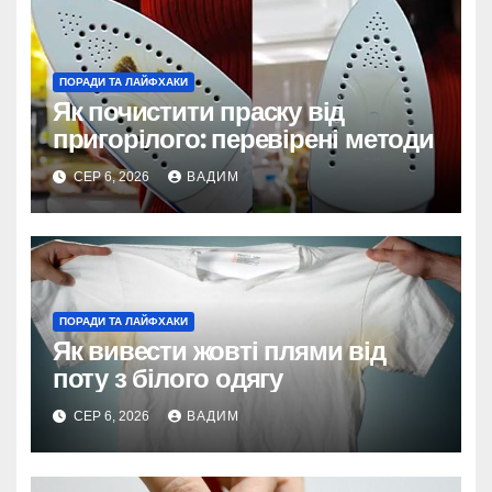
ПОРАДИ ТА ЛАЙФХАКИ
Як почистити праску від
пригорілого: перевірені методи
СЕР 6, 2026
ВАДИМ
ПОРАДИ ТА ЛАЙФХАКИ
Як вивести жовті плями від
поту з білого одягу
СЕР 6, 2026
ВАДИМ