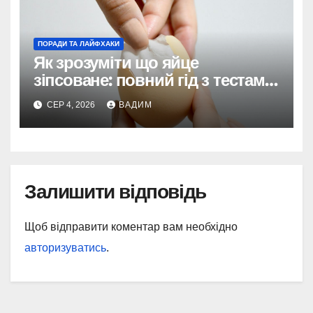
ПОРАДИ ТА ЛАЙФХАКИ
Як зрозуміти що яйце
зіпсоване: повний гід з тестами
та поясненнями
СЕР 4, 2026
ВАДИМ
Залишити відповідь
Щоб відправити коментар вам необхідно
авторизуватись
.