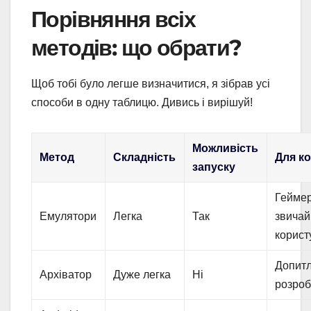
Порівняння всіх
методів: що обрати?
Щоб тобі було легше визначитися, я зібрав усі
способи в одну таблицю. Дивись і вирішуй!
Можливість
Метод
Складність
Для ко
запуску
Геймер
Емулятори
Легка
Так
звичай
корист
Допитл
Архіватор
Дуже легка
Ні
розроб