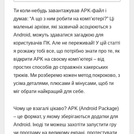
Ти коли-небудь завантажував APK-файл і
думав: “А що з ним робити на комп’ютері?” Ці
маленькі архіви, які зазвичай асоціюються з
Android, можуть здаватися загадкою для
користувачів ПК. Але не переживай! У цій статті
я розкажу тобі все, що потрібно знати про те, як
відкрити APK на своєму комп’ютері – від
простих способів до справжніх хакерських
трюків. Ми розберемо кожен метод покроково, з
усіма деталями, плюсами й мінусами, щоб ти
міг обрати найкращий для себе.
Чому це взагалі цікаво? APK (Android Package)
– це формат, у якому зберігаються додатки для
Android. Іноді ти можеш захотіти запустити гру
чи програму на великому екрані, протестувати