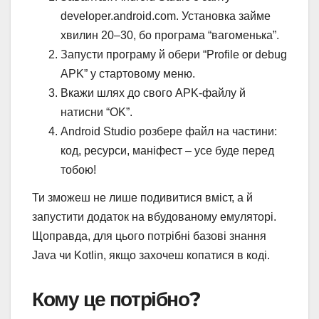
developer.android.com. Установка займе
хвилин 20–30, бо програма “вагоменька”.
Запусти програму й обери “Profile or debug
APK” у стартовому меню.
Вкажи шлях до свого APK-файлу й
натисни “OK”.
Android Studio розбере файл на частини:
код, ресурси, маніфест – усе буде перед
тобою!
Ти зможеш не лише подивитися вміст, а й
запустити додаток на вбудованому емуляторі.
Щоправда, для цього потрібні базові знання
Java чи Kotlin, якщо захочеш копатися в коді.
Кому це потрібно?