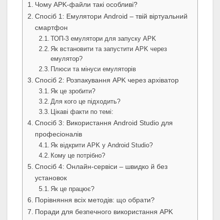
Чому APK-файли такі особливі?
Спосіб 1: Емулятори Android – твій віртуальний
смартфон
ТОП-3 емулятори для запуску APK
Як встановити та запустити APK через
емулятор?
Плюси та мінуси емуляторів
Спосіб 2: Розпакування APK через архіватор
Як це зробити?
Для кого це підходить?
Цікаві факти по темі:
Спосіб 3: Використання Android Studio для
професіоналів
Як відкрити APK у Android Studio?
Кому це потрібно?
Спосіб 4: Онлайн-сервіси – швидко й без
установок
Як це працює?
Порівняння всіх методів: що обрати?
Поради для безпечного використання APK