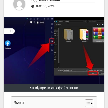
Від
Павло Левчин
ЛИС 30, 2024
як відкрити апк файл на пк
Зміст