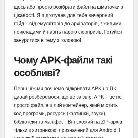
щось або просто розібрати файл на шматочки з
цікавості. Я підготував для тебе вичерпний
гайд – від емуляторів до архіваторів, з живими
прикладами й навіть парою сюрпризів. Готуйся
зануритися в тему з головою!
Чому APK-файли такі
особливі?
Перш ніж ми почнемо відкривати APK на ПК,
давай розберемося, що це за звір. APK – це не
просто файл, а цілий контейнер, який містить
код програми, ресурси (картинки, звуки),
бібліотеки та маніфест. Він схожий на ZIP-архів,
тільки з хитринкою: призначений для Android. І