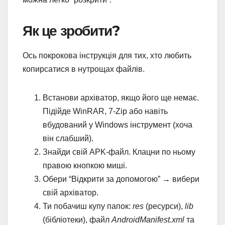
Як це зробити?
Ось покрокова інструкція для тих, хто любить
копирсатися в нутрощах файлів.
Встанови архіватор, якщо його ще немає.
Підійде WinRAR, 7-Zip або навіть
вбудований у Windows інструмент (хоча
він слабший).
Знайди свій APK-файл. Клацни по ньому
правою кнопкою миші.
Обери “Відкрити за допомогою” → вибери
свій архіватор.
Ти побачиш купу папок:
res
(ресурси),
lib
(бібліотеки), файл
AndroidManifest.xml
та