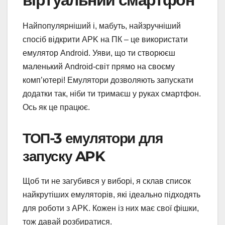
Найпопулярніший і, мабуть, найзручніший
спосіб відкрити APK на ПК – це використати
емулятор Android. Уяви, що ти створюєш
маленький Android-світ прямо на своєму
комп’ютері! Емулятори дозволяють запускати
додатки так, ніби ти тримаєш у руках смартфон.
Ось як це працює.
ТОП-3 емулятори для
запуску APK
Щоб ти не загубився у виборі, я склав список
найкрутіших емуляторів, які ідеально підходять
для роботи з APK. Кожен із них має свої фішки,
тож давай розбиратися.