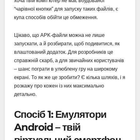
хоча твій комп’ютер не має вбудованої
“чарівної кнопки” для запуску таких файлів, є
купа способів обійти це обмеження.
Цікаво, що APK-файли можна не лише
запускати, а й розбирати, щоб подивитися, як
влаштований додаток. Для розробників це
справжній скарб, а для звичайних користувачів
– шанс пограти в улюблену гру на широкому
екрані. То як же це зробити? Є кілька шляхів, і я
розкажу про кожен із них максимально
детально.
Спосіб 1: Емулятори
Android – твій
віртуальний смартфон