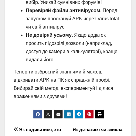
вибір. Уникай сумнівних форумів!
Перевіряй файли антивірусом
. Перед
запуском проскануй APK через VirusTotal
чи свій антивірус.
Не довіряй усьому
. Якщо додаток
просить підозрілі дозволи (наприклад,
доступ до камери в калькуляторі), краще
видали його.
Тепер ти озброєний знаннями й можеш
відкривати APK на ПК як справжній профі.
Вибирай свій метод, експериментуй і ділися
враженнями з друзями!
Навігація
Як подивитися, хто
Як дізнатися чи зникла