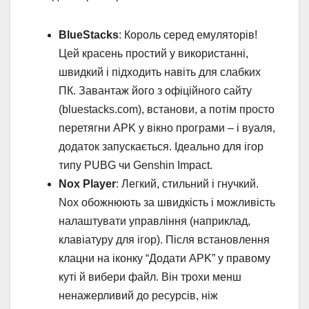
BlueStacks
: Король серед емуляторів!
Цей красень простий у використанні,
швидкий і підходить навіть для слабких
ПК. Завантаж його з офіційного сайту
(bluestacks.com), встанови, а потім просто
перетягни APK у вікно програми – і вуаля,
додаток запускається. Ідеально для ігор
типу PUBG чи Genshin Impact.
Nox Player
: Легкий, стильний і гнучкий.
Nox обожнюють за швидкість і можливість
налаштувати управління (наприклад,
клавіатуру для ігор). Після встановлення
клацни на іконку “Додати APK” у правому
куті й вибери файл. Він трохи менш
ненажерливий до ресурсів, ніж