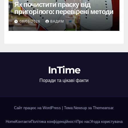
Як почистити праску від
пригорілого: перевірені методи
06/08/2026
ВАДИМ
InTime
Поради та цікаві факти
Сайт працює на WordPress
|
Тема:Newsup за
Themeansar
.
Home
Контакти
Політика конфіденційності
Про нас
Угода користувача