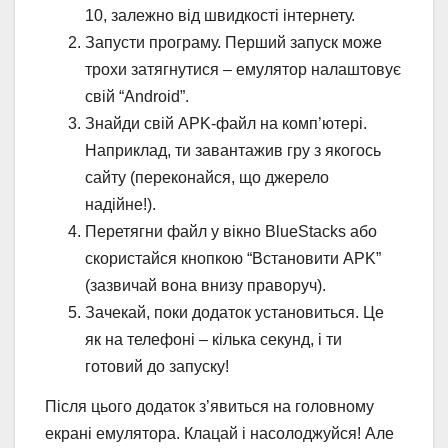
10, залежно від швидкості інтернету.
Запусти програму. Перший запуск може
трохи затягнутися – емулятор налаштовує
свій “Android”.
Знайди свій APK-файл на комп’ютері.
Наприклад, ти завантажив гру з якогось
сайту (переконайся, що джерело
надійне!).
Перетягни файл у вікно BlueStacks або
скористайся кнопкою “Встановити APK”
(зазвичай вона внизу праворуч).
Зачекай, поки додаток установиться. Це
як на телефоні – кілька секунд, і ти
готовий до запуску!
Після цього додаток з’явиться на головному
екрані емулятора. Клацай і насолоджуйся! Але