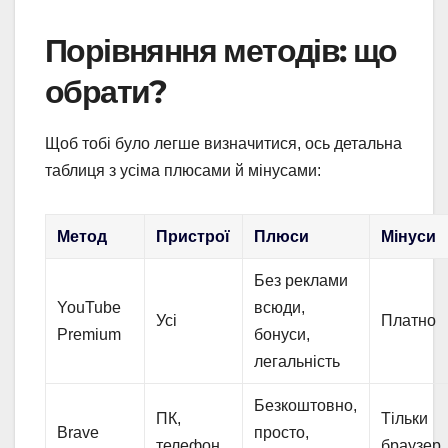
Порівняння методів: що
обрати?
Щоб тобі було легше визначитися, ось детальна
таблиця з усіма плюсами й мінусами:
Метод
Пристрої
Плюси
Мінуси
Без реклами
YouTube
всюди,
Усі
Платно
Premium
бонуси,
легальність
Безкоштовно,
ПК,
Тільки
Brave
просто,
телефон
браузер