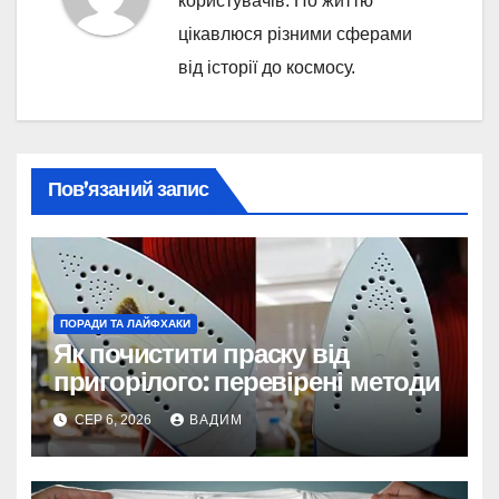
користувачів. По життю
цікавлюся різними сферами
від історії до космосу.
Пов’язаний запис
ПОРАДИ ТА ЛАЙФХАКИ
Як почистити праску від
пригорілого: перевірені методи
СЕР 6, 2026
ВАДИМ