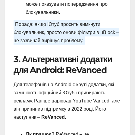
може показувати попередження про
блокувальники.
Порада: якщо Ютуб просить вимкнути
блокувальник, просто онови фільтри в uBlock –
це зазвичай вирішує проблему.
3. Альтернативні додатки
для Android: ReVanced
Для телефонів на Android є круті додатки, які
замінюють офіційний Ютуб і прибирають
рекламу. Раніше царював YouTube Vanced, але
він припинив підтримку в 2022 році. Його
наступник –
ReVanced
.
Як працює?
ReVanced – це