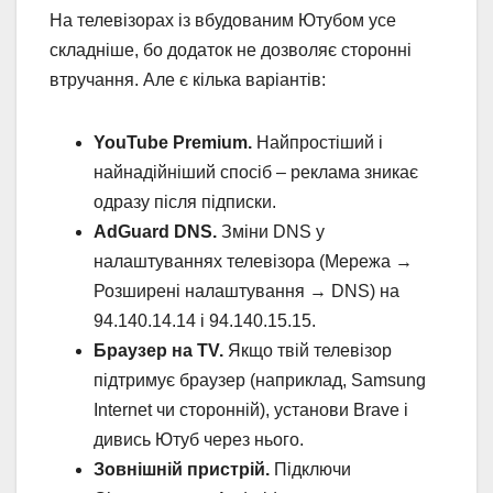
На телевізорах із вбудованим Ютубом усе
складніше, бо додаток не дозволяє сторонні
втручання. Але є кілька варіантів:
YouTube Premium.
Найпростіший і
найнадійніший спосіб – реклама зникає
одразу після підписки.
AdGuard DNS.
Зміни DNS у
налаштуваннях телевізора (Мережа →
Розширені налаштування → DNS) на
94.140.14.14 і 94.140.15.15.
Браузер на TV.
Якщо твій телевізор
підтримує браузер (наприклад, Samsung
Internet чи сторонній), установи Brave і
дивись Ютуб через нього.
Зовнішній пристрій.
Підключи