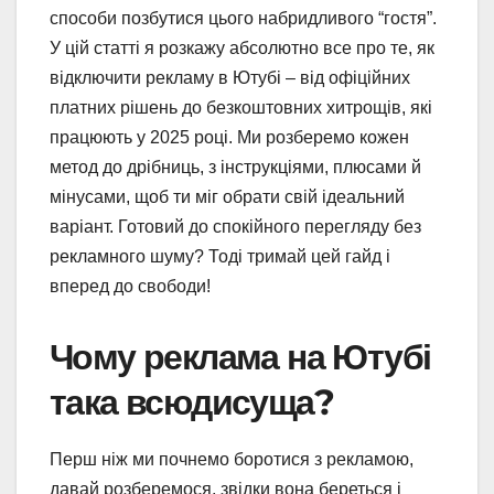
способи позбутися цього набридливого “гостя”.
У цій статті я розкажу абсолютно все про те, як
відключити рекламу в Ютубі – від офіційних
платних рішень до безкоштовних хитрощів, які
працюють у 2025 році. Ми розберемо кожен
метод до дрібниць, з інструкціями, плюсами й
мінусами, щоб ти міг обрати свій ідеальний
варіант. Готовий до спокійного перегляду без
рекламного шуму? Тоді тримай цей гайд і
вперед до свободи!
Чому реклама на Ютубі
така всюдисуща?
Перш ніж ми почнемо боротися з рекламою,
давай розберемося, звідки вона береться і