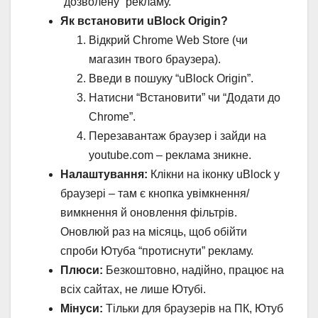
“дозволену” рекламу.
Як встановити uBlock Origin?
Відкрий Chrome Web Store (чи
магазин твого браузера).
Введи в пошуку “uBlock Origin”.
Натисни “Встановити” чи “Додати до
Chrome”.
Перезавантаж браузер і зайди на
youtube.com – реклама зникне.
Налаштування:
Клікни на іконку uBlock у
браузері – там є кнопка увімкнення/
вимкнення й оновлення фільтрів.
Оновлюй раз на місяць, щоб обійти
спроби Ютуба “протиснути” рекламу.
Плюси:
Безкоштовно, надійно, працює на
всіх сайтах, не лише Ютубі.
Мінуси:
Тільки для браузерів на ПК, Ютуб