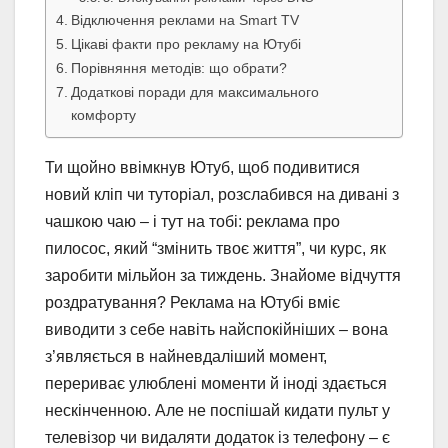
Відключення реклами на Smart TV
Цікаві факти про рекламу на Ютубі
Порівняння методів: що обрати?
Додаткові поради для максимального
комфорту
Ти щойно ввімкнув Ютуб, щоб подивитися
новий кліп чи туторіал, розслабився на дивані з
чашкою чаю – і тут на тобі: реклама про
пилосос, який “змінить твоє життя”, чи курс, як
заробити мільйон за тиждень. Знайоме відчуття
роздратування? Реклама на Ютубі вміє
виводити з себе навіть найспокійніших – вона
з’являється в найневдаліший момент,
перериває улюблені моменти й іноді здається
нескінченною. Але не поспішай кидати пульт у
телевізор чи видаляти додаток із телефону – є