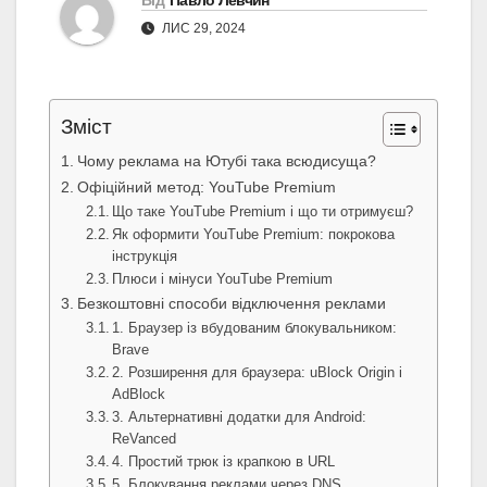
Від
Павло Левчин
ЛИС 29, 2024
Зміст
Чому реклама на Ютубі така всюдисуща?
Офіційний метод: YouTube Premium
Що таке YouTube Premium і що ти отримуєш?
Як оформити YouTube Premium: покрокова
інструкція
Плюси і мінуси YouTube Premium
Безкоштовні способи відключення реклами
1. Браузер із вбудованим блокувальником:
Brave
2. Розширення для браузера: uBlock Origin і
AdBlock
3. Альтернативні додатки для Android:
ReVanced
4. Простий трюк із крапкою в URL
5. Блокування реклами через DNS