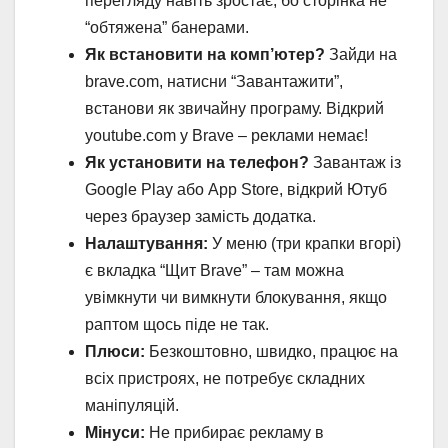
перегляду навіть зростає, бо сторінка не
“обтяжена” банерами.
Як встановити на комп’ютер?
Зайди на
brave.com, натисни “Завантажити”,
встанови як звичайну програму. Відкрий
youtube.com у Brave – реклами немає!
Як установити на телефон?
Завантаж із
Google Play або App Store, відкрий Ютуб
через браузер замість додатка.
Налаштування:
У меню (три крапки вгорі)
є вкладка “Щит Brave” – там можна
увімкнути чи вимкнути блокування, якщо
раптом щось піде не так.
Плюси:
Безкоштовно, швидко, працює на
всіх пристроях, не потребує складних
маніпуляцій.
Мінуси:
Не прибирає рекламу в