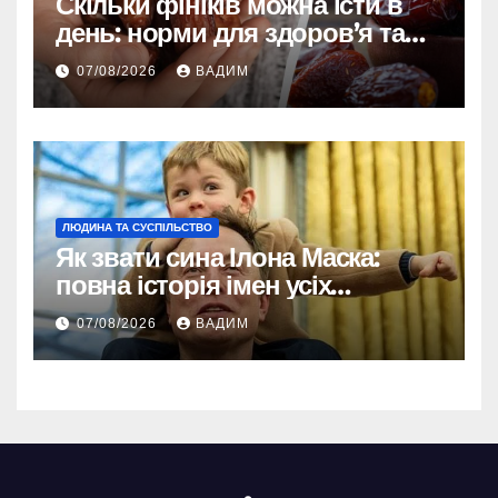
Скільки фініків можна їсти в
день: норми для здоров’я та
енергії
07/08/2026
ВАДИМ
ЛЮДИНА ТА СУСПІЛЬСТВО
Як звати сина Ілона Маска:
повна історія імен усіх
хлопчиків мільярдера
07/08/2026
ВАДИМ