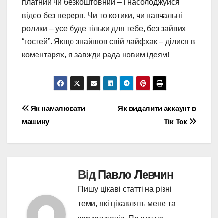
платний чи безкоштовний – і насолоджуйся
відео без перерв. Чи то котики, чи навчальні
ролики – усе буде тільки для тебе, без зайвих
“гостей”. Якщо знайшов свій лайфхак – ділися в
коментарях, я завжди рада новим ідеям!
Навігація
Як намалювати
Як видалити аккаунт в
машину
Тік Ток
записів
Від
Павло Левчин
Пишу цікаві статті на різні
теми, які цікавлять мене та