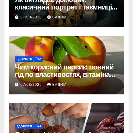
класичний портрет і таємниці
зовнішності
07/08/2026
ВАДИМ
ЗДОРОВ'Я
ЇЖА
Чим корисний персик: повний
гід по властивостях, вітамінах і
впливі на організм
07/08/2026
ВАДИМ
ЗДОРОВ'Я
ЇЖА