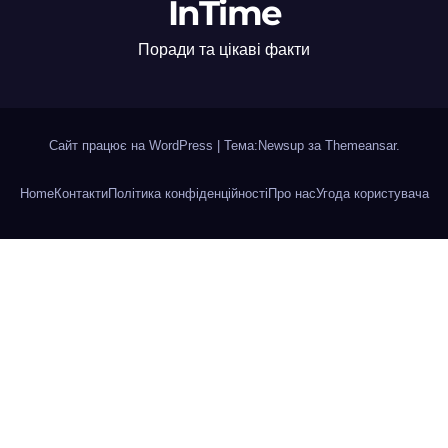
InTime
Поради та цікаві факти
Сайт працює на WordPress
|
Тема:Newsup за
Themeansar
.
Home
Контакти
Політика конфіденційності
Про нас
Угода користувача