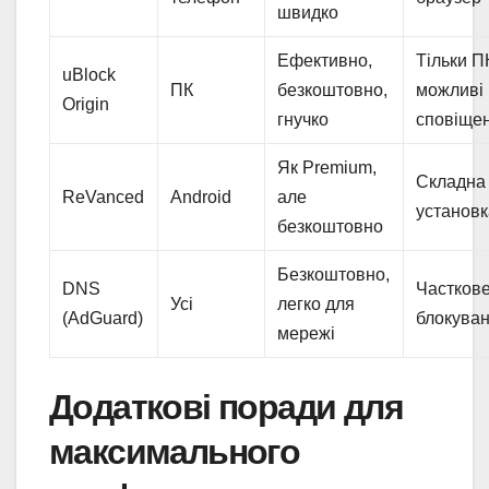
швидко
Ефективно,
Тільки П
uBlock
ПК
безкоштовно,
можливі
Origin
гнучко
сповіще
Як Premium,
Складна
ReVanced
Android
але
установк
безкоштовно
Безкоштовно,
DNS
Частков
Усі
легко для
(AdGuard)
блокува
мережі
Додаткові поради для
максимального