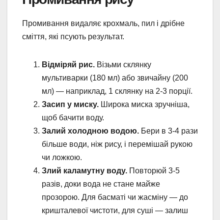
Промивання видаляє крохмаль, пил і дрібне
сміття, які псують результат.
Відміряй рис.
Візьми склянку
мультиварки (180 мл) або звичайну (200
мл) — наприклад, 1 склянку на 2-3 порції.
Засип у миску.
Широка миска зручніша,
щоб бачити воду.
Залий холодною водою.
Бери в 3-4 рази
більше води, ніж рису, і перемішай рукою
чи ложкою.
Злий каламутну воду.
Повторюй 3-5
разів, доки вода не стане майже
прозорою. Для басматі чи жасміну — до
кришталевої чистоти, для суші — залиш