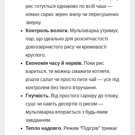
рис готується однаково по всій чаші —
ніяких сирих зерен знизу чи пересушених
зверху.
Контроль вологи.
Мультиварка утримує
пар, що ідеально для розсипчастості
довгозернистого рису чи кремовості
круглого.
Економія часу й нервів.
Поки рис
вариться, ти можеш смажити котлети,
різати салат чи просто пити чай — усе під
контролем без твого втручання.
Гнучкість.
Від простого гарніру до плову,
суші чи навіть десертів із рисом —
мультиварка впорається з будь-яким
завданням.
Тепло надовго.
Режим “Підігрів” тримає