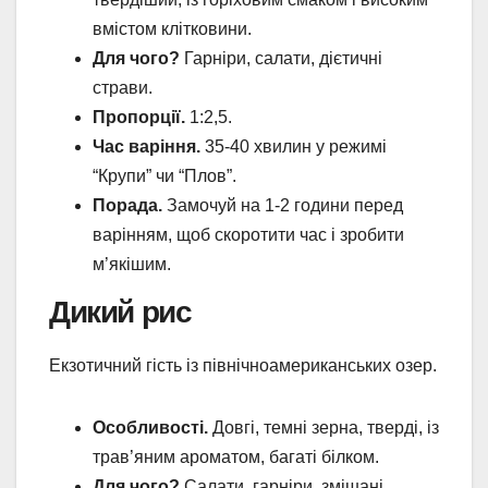
вмістом клітковини.
Для чого?
Гарніри, салати, дієтичні
страви.
Пропорції.
1:2,5.
Час варіння.
35-40 хвилин у режимі
“Крупи” чи “Плов”.
Порада.
Замочуй на 1-2 години перед
варінням, щоб скоротити час і зробити
м’якішим.
Дикий рис
Екзотичний гість із північноамериканських озер.
Особливості.
Довгі, темні зерна, тверді, із
трав’яним ароматом, багаті білком.
Для чого?
Салати, гарніри, змішані