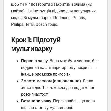
щоб ти міг повторити з закритими очима (ну,
майже). Ця інструкція підійде для популярних
моделей мультиварок: Redmond, Polaris,
Philips, Tefal, Bosch тощо.
Крок 1: Підготуй
мультиварку
Перевір чашу.
Вона має бути чистою, без
подряпин на антипригарному покритті —
інакше рис може пригоріти.
Змасти маслом (опціонально).
Легко
змасти дно 1 ч. л. масла для додаткової
розсипчастості.
Встанови чашу.
Переконайся, що вона
щільно стоїть у мультиварці.