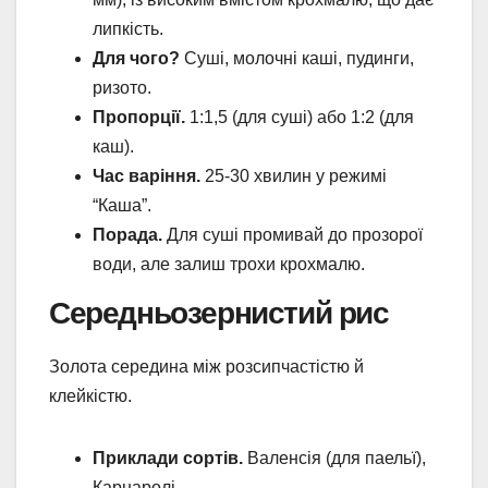
липкість.
Для чого?
Суші, молочні каші, пудинги,
ризото.
Пропорції.
1:1,5 (для суші) або 1:2 (для
каш).
Час варіння.
25-30 хвилин у режимі
“Каша”.
Порада.
Для суші промивай до прозорої
води, але залиш трохи крохмалю.
Середньозернистий рис
Золота середина між розсипчастістю й
клейкістю.
Приклади сортів.
Валенсія (для паельї),
Карнаролі.