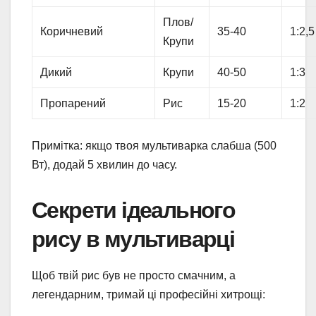
Плов/
Коричневий
35-40
1:2,5
Крупи
Дикий
Крупи
40-50
1:3
Пропарений
Рис
15-20
1:2
Примітка: якщо твоя мультиварка слабша (500
Вт), додай 5 хвилин до часу.
Секрети ідеального
рису в мультиварці
Щоб твій рис був не просто смачним, а
легендарним, тримай ці професійні хитрощі: