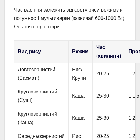
Час варіння залежить від сорту рису, режиму й
потужності мультиварки (зазвичай 600-1000 Вт).
Ось точні орієнтири:
Час
Вид рису
Режим
Проп
(хвилини)
Довгозернистий
Рис/
20-25
1:2
(Басматі)
Крупи
Круглозернистий
Каша
25-30
1:1,5
(Суші)
Круглозернистий
Каша
25-30
1:2
(Каша)
Середньозернистий
Рис
20-25
1:2