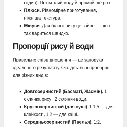
годин). Потім злий воду й промий ще раз.
Плюси.
Рівномірне приготування,
ніжніша текстура.
Мінуси.
Для білого рису це зайве — він і
так вариться швидко.
Пропорції рису й води
Правильне співвідношення — це запорука
ідеального результату. Ось детальні пропорції
для різних видів:
Довгозернистий (Басматі, Жасмін).
1
склянка рису : 2 склянки води.
Круглозернистий (для суші).
1:1,5 — для
клейкості, 1:2 — для каші.
Середньозернистий (Паелья).
1:2.