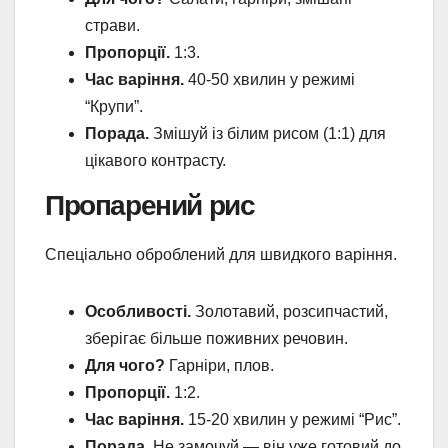
страви.
Пропорції.
1:3.
Час варіння.
40-50 хвилин у режимі
“Крупи”.
Порада.
Змішуй із білим рисом (1:1) для
цікавого контрасту.
Пропарений рис
Спеціально оброблений для швидкого варіння.
Особливості.
Золотавий, розсипчастий,
зберігає більше поживних речовин.
Для чого?
Гарніри, плов.
Пропорції.
1:2.
Час варіння.
15-20 хвилин у режимі “Рис”.
Порада.
Не замочуй — він уже готовий до