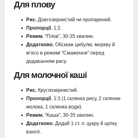
Для плову
Рис.
Довгозернистий чи пропарений.
Пропорції.
1:2.
Режим.
“Плов”, 30-35 хвилин.
Додатково.
Обсмаж цибулю, моркву й
м’ясо в режимі “Смаження” перед
додаванням рису.
Для молочної каші
Рис.
Круглозернистий.
Пропорції.
1:3 (1 склянка рису, 2 склянки
молока, 1 склянка води).
Режим.
“Каша”, 30-35 хвилин.
Додатково.
Додай 1 ст. л. цукру й щіпку
ванілі.