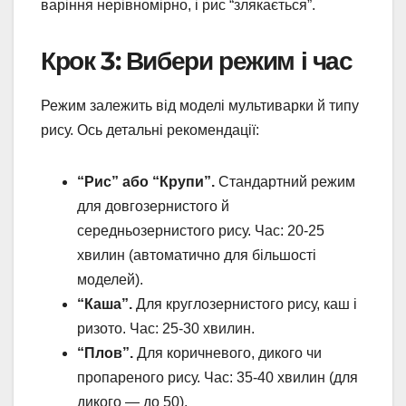
варіння нерівномірно, і рис “злякається”.
Крок 3: Вибери режим і час
Режим залежить від моделі мультиварки й типу
рису. Ось детальні рекомендації:
“Рис” або “Крупи”.
Стандартний режим
для довгозернистого й
середньозернистого рису. Час: 20-25
хвилин (автоматично для більшості
моделей).
“Каша”.
Для круглозернистого рису, каш і
ризото. Час: 25-30 хвилин.
“Плов”.
Для коричневого, дикого чи
пропареного рису. Час: 35-40 хвилин (для
дикого — до 50).