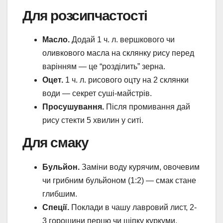
Для розсипчастості
Масло.
Додай 1 ч. л. вершкового чи
оливкового масла на склянку рису перед
варінням — це “розділить” зерна.
Оцет.
1 ч. л. рисового оцту на 2 склянки
води — секрет суші-майстрів.
Просушування.
Після промивання дай
рису стекти 5 хвилин у ситі.
Для смаку
Бульйон.
Заміни воду курячим, овочевим
чи грибним бульйоном (1:2) — смак стане
глибшим.
Спеції.
Поклади в чашу лавровий лист, 2-
3 горошини перцю чи щіпку куркуми.