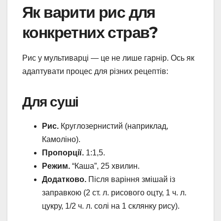
Як варити рис для
конкретних страв?
Рис у мультиварці — це не лише гарнір. Ось як
адаптувати процес для різних рецептів:
Для суші
Рис.
Круглозернистий (наприклад,
Камоліно).
Пропорції.
1:1,5.
Режим.
“Каша”, 25 хвилин.
Додатково.
Після варіння змішай із
заправкою (2 ст. л. рисового оцту, 1 ч. л.
цукру, 1/2 ч. л. солі на 1 склянку рису).