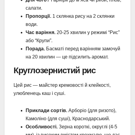
салати.
Пропорції.
1 склянка рису на 2 склянки
води.
Час варіння.
20-25 хвилин у режимі “Рис”
або “Крупи”.
Порада.
Басматі перед варінням замочуй
на 20 хвилин — це підсилить аромат.
Круглозернистий рис
Цей рис — майстер кремовості й клейкості,
улюбленець каш і суші.
Приклади сортів.
Арборіо (для ризото),
Камоліно (для суші), Краснодарський.
Особливості.
Зерна короткі, округлі (4-5
мм), із високим вмістом крохмалю, що дає