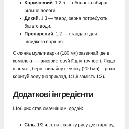
Коричневий.
1:2,5 — оболонка вбирає
більше вологи.
Дикий.
1:3 — тверді зерна потребують
багато води.
Пропарений.
1:2 — стандарт для
швидкого варіння.
Склянка мультиварки (180 мл) зазвичай іде в
комплекті — використовуй її для точності. Якщо
її немає, бери звичайну склянку (200 мл) і трохи
коригуй воду (наприклад, 1:1,8 замість 1:2).
Додаткові інгредієнти
Щоб рис став смачнішим, додай:
Сіль.
1/2 ч. л. на склянку рису для гарніру,