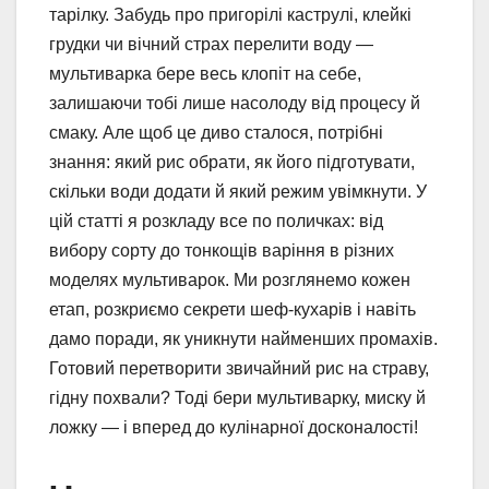
тарілку. Забудь про пригорілі каструлі, клейкі
грудки чи вічний страх перелити воду —
мультиварка бере весь клопіт на себе,
залишаючи тобі лише насолоду від процесу й
смаку. Але щоб це диво сталося, потрібні
знання: який рис обрати, як його підготувати,
скільки води додати й який режим увімкнути. У
цій статті я розкладу все по поличках: від
вибору сорту до тонкощів варіння в різних
моделях мультиварок. Ми розглянемо кожен
етап, розкриємо секрети шеф-кухарів і навіть
дамо поради, як уникнути найменших промахів.
Готовий перетворити звичайний рис на страву,
гідну похвали? Тоді бери мультиварку, миску й
ложку — і вперед до кулінарної досконалості!