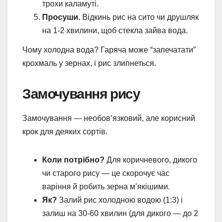
трохи каламуті.
Просуши.
Відкинь рис на сито чи друшляк
на 1-2 хвилини, щоб стекла зайва вода.
Чому холодна вода? Гаряча може “запечатати”
крохмаль у зернах, і рис злипнеться.
Замочування рису
Замочування — необов’язковий, але корисний
крок для деяких сортів.
Коли потрібно?
Для коричневого, дикого
чи старого рису — це скорочує час
варіння й робить зерна м’якішими.
Як?
Залий рис холодною водою (1:3) і
залиш на 30-60 хвилин (для дикого — до 2