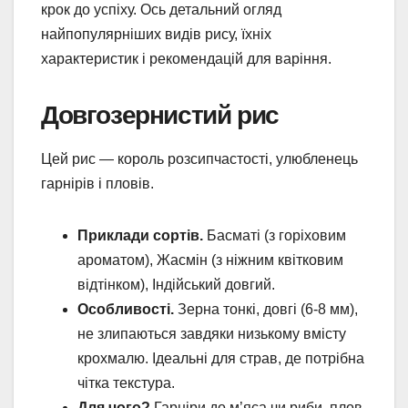
крок до успіху. Ось детальний огляд
найпопулярніших видів рису, їхніх
характеристик і рекомендацій для варіння.
Довгозернистий рис
Цей рис — король розсипчастості, улюбленець
гарнірів і пловів.
Приклади сортів.
Басматі (з горіховим
ароматом), Жасмін (з ніжним квітковим
відтінком), Індійський довгий.
Особливості.
Зерна тонкі, довгі (6-8 мм),
не злипаються завдяки низькому вмісту
крохмалю. Ідеальні для страв, де потрібна
чітка текстура.
Для чого?
Гарніри до м’яса чи риби, плов,