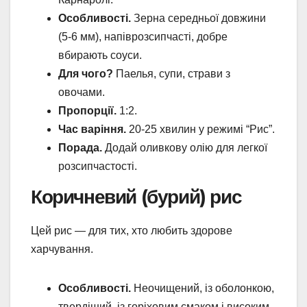
Особливості.
Зерна середньої довжини
(5-6 мм), напіврозсипчасті, добре
вбирають соуси.
Для чого?
Паелья, супи, страви з
овочами.
Пропорції.
1:2.
Час варіння.
20-25 хвилин у режимі “Рис”.
Порада.
Додай оливкову олію для легкої
розсипчастості.
Коричневий (бурий) рис
Цей рис — для тих, хто любить здорове
харчування.
Особливості.
Неочищений, із оболонкою,
твердіший, із горіховим смаком і високим