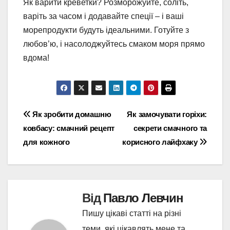
Як варити креветки? Розморожуйте, соліть,
варіть за часом і додавайте спеції – і ваші
морепродукти будуть ідеальними. Готуйте з
любов’ю, і насолоджуйтесь смаком моря прямо
вдома!
Навігація
Як зробити домашню
Як замочувати горіхи:
ковбасу: смачний рецепт
секрети смачного та
записів
для кожного
корисного лайфхаку
Від
Павло Левчин
Пишу цікаві статті на різні
теми, які цікавлять мене та