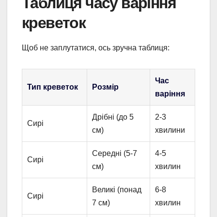
Таблиця часу варіння
креветок
Щоб не заплутатися, ось зручна таблиця:
Час
Тип креветок
Розмір
варіння
Дрібні (до 5
2-3
Сирі
см)
хвилини
Середні (5-7
4-5
Сирі
см)
хвилин
Великі (понад
6-8
Сирі
7 см)
хвилин