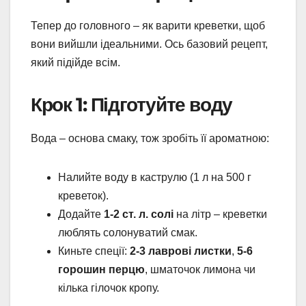
Тепер до головного – як варити креветки, щоб
вони вийшли ідеальними. Ось базовий рецепт,
який підійде всім.
Крок 1: Підготуйте воду
Вода – основа смаку, тож зробіть її ароматною:
Налийте воду в каструлю (1 л на 500 г
креветок).
Додайте
1-2 ст. л. солі
на літр – креветки
люблять солонуватий смак.
Киньте спеції:
2-3 лаврові листки
,
5-6
горошин перцю
, шматочок лимона чи
кілька гілочок кропу.