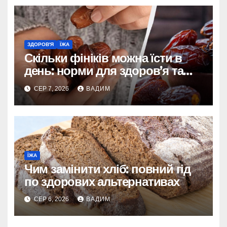
ЗДОРОВ'Я
ЇЖА
Скільки фініків можна їсти в
день: норми для здоров’я та
енергії
СЕР 7, 2026
ВАДИМ
ЇЖА
Чим замінити хліб: повний гід
по здорових альтернативах
СЕР 6, 2026
ВАДИМ