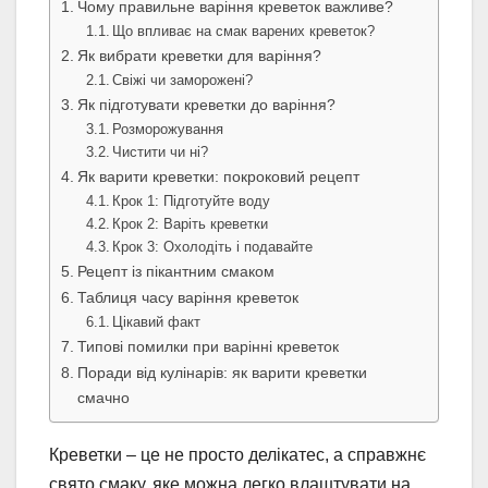
Чому правильне варіння креветок важливе?
Що впливає на смак варених креветок?
Як вибрати креветки для варіння?
Свіжі чи заморожені?
Як підготувати креветки до варіння?
Розморожування
Чистити чи ні?
Як варити креветки: покроковий рецепт
Крок 1: Підготуйте воду
Крок 2: Варіть креветки
Крок 3: Охолодіть і подавайте
Рецепт із пікантним смаком
Таблиця часу варіння креветок
Цікавий факт
Типові помилки при варінні креветок
Поради від кулінарів: як варити креветки
смачно
Креветки – це не просто делікатес, а справжнє
свято смаку, яке можна легко влаштувати на