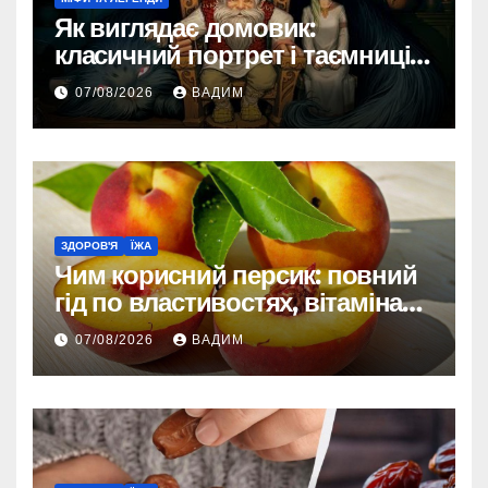
Як виглядає домовик:
класичний портрет і таємниці
зовнішності
07/08/2026
ВАДИМ
ЗДОРОВ'Я
ЇЖА
Чим корисний персик: повний
гід по властивостях, вітамінах і
впливі на організм
07/08/2026
ВАДИМ