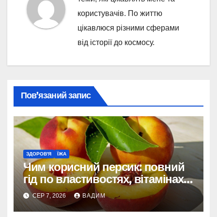
користувачів. По життю
цікавлюся різними сферами
від історії до космосу.
Пов’язаний запис
ЗДОРОВ'Я
ЇЖА
Чим корисний персик: повний
гід по властивостях, вітамінах і
впливі на організм
СЕР 7, 2026
ВАДИМ