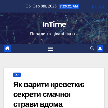
Перейти
Сб. Сер 8th, 2026
7:20:22 AM
RU
UK
до
вмісту
InTime
Поради та цікаві факти
ЇЖА
Як варити креветки:
секрети смачної
страви вдома