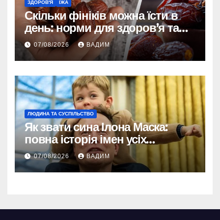
ЗДОРОВ'Я
ЇЖА
Скільки фініків можна їсти в
день: норми для здоров’я та
енергії
07/08/2026
ВАДИМ
ЛЮДИНА ТА СУСПІЛЬСТВО
Як звати сина Ілона Маска:
повна історія імен усіх
хлопчиків мільярдера
07/08/2026
ВАДИМ