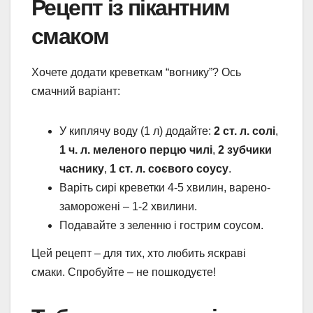
Рецепт із пікантним
смаком
Хочете додати креветкам “вогнику”? Ось
смачний варіант:
У киплячу воду (1 л) додайте:
2 ст. л. солі
,
1 ч. л. меленого перцю чилі
,
2 зубчики
часнику
,
1 ст. л. соєвого соусу
.
Варіть сирі креветки 4-5 хвилин, варено-
заморожені – 1-2 хвилини.
Подавайте з зеленню і гострим соусом.
Цей рецепт – для тих, хто любить яскраві
смаки. Спробуйте – не пошкодуєте!