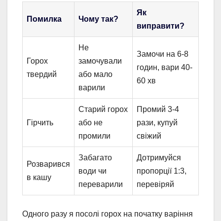
Як
Помилка
Чому так?
виправити?
Не
Замочи на 6-8
Горох
замочували
годин, вари 40-
твердий
або мало
60 хв
варили
Старий горох
Промий 3-4
Гірчить
або не
рази, купуй
промили
свіжий
Забагато
Дотримуйся
Розварився
води чи
пропорції 1:3,
в кашу
переварили
перевіряй
Одного разу я посолі горох на початку варіння