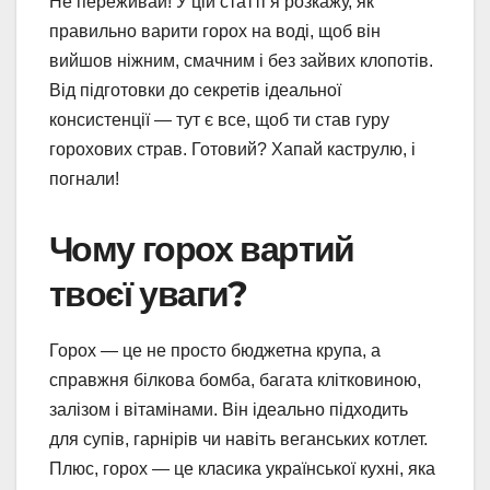
Не переживай! У цій статті я розкажу, як
правильно варити горох на воді, щоб він
вийшов ніжним, смачним і без зайвих клопотів.
Від підготовки до секретів ідеальної
консистенції — тут є все, щоб ти став гуру
горохових страв. Готовий? Хапай каструлю, і
погнали!
Чому горох вартий
твоєї уваги?
Горох — це не просто бюджетна крупа, а
справжня білкова бомба, багата клітковиною,
залізом і вітамінами. Він ідеально підходить
для супів, гарнірів чи навіть веганських котлет.
Плюс, горох — це класика української кухні, яка