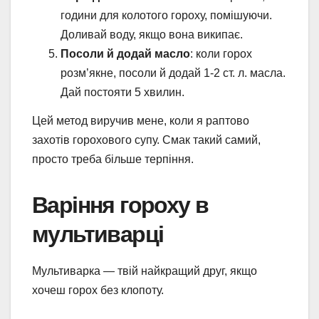
години для колотого гороху, помішуючи.
Доливай воду, якщо вона википає.
Посоли й додай масло
: коли горох
розм’якне, посоли й додай 1-2 ст. л. масла.
Дай постояти 5 хвилин.
Цей метод виручив мене, коли я раптово
захотів горохового супу. Смак такий самий,
просто треба більше терпіння.
Варіння гороху в
мультиварці
Мультиварка — твій найкращий друг, якщо
хочеш горох без клопоту.