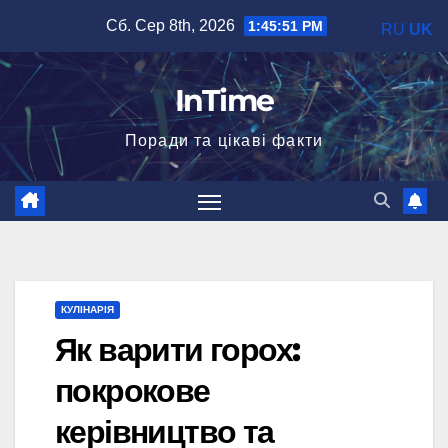
Перейти
Сб. Сер 8th, 2026
1:45:52 PM
RU
UK
до
вмісту
InTime
Поради та цікаві факти
КУЛІНАРІЯ
Як варити горох:
покрокове
керівництво та