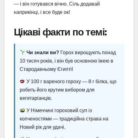
— і він готувався вічно. Сіль додавай
наприкінці, і все буде ок!
Цікаві факти по темі:
Чи знали ви?
Горох вирощують понад
10 тисяч років, і він був основною їжею в
Стародавньому Єгипті!
У 100 г вареного гороху — 8 г білка, що
робить його крутим вибором для
вегетаріанців.
У Німеччині гороховий суп із
копченостями — традиційна страва на
Новий рік для удачі.