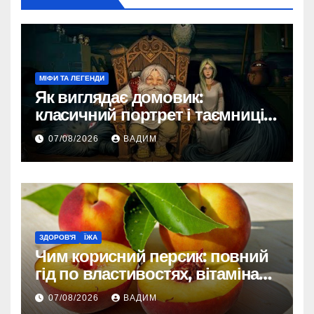
МІФИ ТА ЛЕГЕНДИ
Як виглядає домовик:
класичний портрет і таємниці
зовнішності
07/08/2026
ВАДИМ
ЗДОРОВ'Я
ЇЖА
Чим корисний персик: повний
гід по властивостях, вітамінах і
впливі на організм
07/08/2026
ВАДИМ