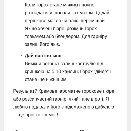
Коли горох стане м’яким і почне
розпадатися, посоли за смаком. Додай
вершкове масло чи олію, перемішай.
Якщо хочеш пюре, розімни горох
товкачем або блендером. Для гарніру
залиш його як є.
Дай настоятися
:
Вимкни вогонь і залиш каструлю під
кришкою на 5-10 хвилин. Горох “дійде” і
стане ще ніжнішим.
Результат? Кремове, ароматне горохове пюре
або розсипчастий гарнір, який тане в роті. Я
люблю подавати його з підсмаженою цибулею
— це просто космос!