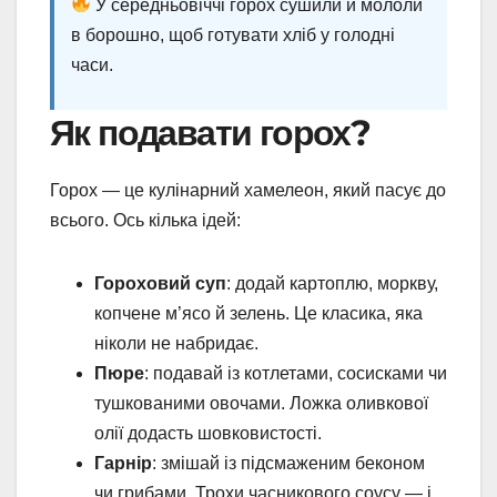
У середньовіччі горох сушили й мололи
в борошно, щоб готувати хліб у голодні
часи.
Як подавати горох?
Горох — це кулінарний хамелеон, який пасує до
всього. Ось кілька ідей:
Гороховий суп
: додай картоплю, моркву,
копчене м’ясо й зелень. Це класика, яка
ніколи не набридає.
Пюре
: подавай із котлетами, сосисками чи
тушкованими овочами. Ложка оливкової
олії додасть шовковистості.
Гарнір
: змішай із підсмаженим беконом
чи грибами. Трохи часникового соусу — і