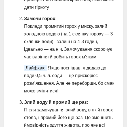
дати гіркоту.
Замочи горох
:
Поклади промитий горох у миску, залий
холодною водою (на 1 склянку гороху — 3
склянки води) і залиш на 4-8 годин,
ідеально — на ніч. Замочування скорочує
час варіння й робить горох м’яким.
Лайфхак:
Якщо поспішав, я додаю до
води 0,5 ч. л. соди — це прискорює
розм’якшення. Але не переборщи, бо смак
може змінитися!
Злий воду й промий ще раз
:
Після замочування злий воду, в якій горох
стояв, і промий його ще раз. Це зменшить
ймовірність здуття живота, про яке всі