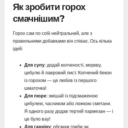
Як зробити горох
смачнішим?
Горох сам по собі нейтральний, але з
правильними добавками він співає. Ось кілька
ідей:
Для супу
: додай копченості, моркву,
цибулю й лавровий лист. Копчений бекон
із горохом — це любов із першого
шматочка!
Для пюре
: змішай із підсмаженою
цибулею, часником або ложкою сметани.
Я одного разу додав тертий пармезан — і
це було вау!
Для гарніру
: обсмаж гриби чи