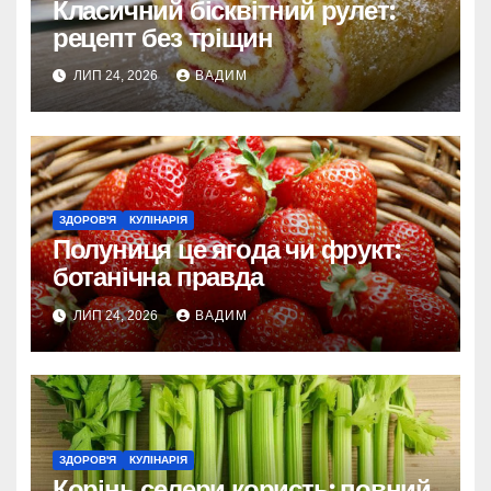
Класичний бісквітний рулет:
рецепт без тріщин
ЛИП 24, 2026
ВАДИМ
ЗДОРОВ'Я
КУЛІНАРІЯ
Полуниця це ягода чи фрукт:
ботанічна правда
ЛИП 24, 2026
ВАДИМ
ЗДОРОВ'Я
КУЛІНАРІЯ
Корінь селери користь: повний