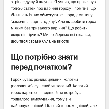
зігріває душу й шлунок. Я уявив, що проглянув
топ-20 статей про варіння гороху, і помітив, що
більшість із них обмежуються порадами типу
“замочіть і варіть годину”. Але як зробити горох
м’яким без тривалого варіння? Що робити,
якщо він гірчить? Ми розберемо всі нюанси,
щоб твоя страва була на висоті!
Що потрібно знати
перед початком?
Горох буває різним: цільний, колотий
(половинки), сушений чи зелений. Колотий
горох вариться швидше й не потребує
тривалого замочування, тому він
найпопулярніший. Цільний горох міцніший, але