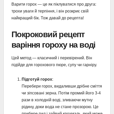
Варити горох — це як піклуватися про друга:
трохи уваги й терпіння, і він розкриє свій
найкращий бік. Тож давай до рецепта!
Покроковий рецепт
варіння гороху на воді
Цей метод — класичний і перевірений. Він
підійде для горохового пюре, супу чи гарніру.
Підготуй горох
:
Перебери горох, видаливши дрібне сміття
чи зіпсовані зерна. Потім промий його 3-4
рази в холодній воді, зливаючи мутну
рідину, доки вода не стане прозорою. Це
прибере пил і зайвий крохмаль, який може