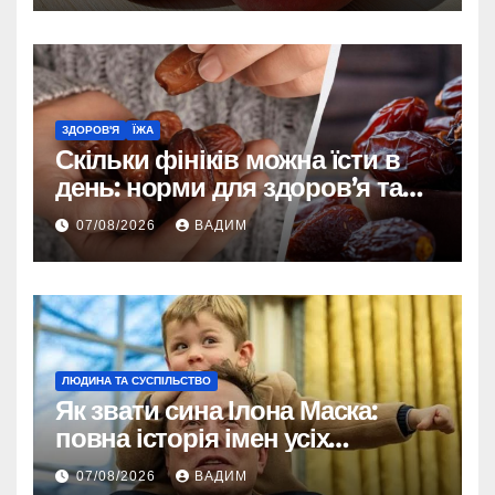
ЗДОРОВ'Я
ЇЖА
Скільки фініків можна їсти в
день: норми для здоров’я та
енергії
07/08/2026
ВАДИМ
ЛЮДИНА ТА СУСПІЛЬСТВО
Як звати сина Ілона Маска:
повна історія імен усіх
хлопчиків мільярдера
07/08/2026
ВАДИМ