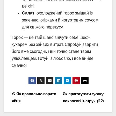
це хіт!
Салат
: охолоджений горох змішай із
зеленню, огірками й йогуртовим соусом
для свіжого перекусу.
Горох — це твій шанс відчути себе шеф-
кухарем без зайвих витрат. Спробуй зварити
його вже сьогодні, і він точно стане твоїм
улюбленцем. Готуй із любов’ю, і все вийде
смачно!
Навігація
Як правильно варити
Як приготувати гусаку:
яйця
покрокові інструкції
записів