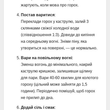
жартують, коли мова про горох.
Постав варитися
:
Переклади горох у каструлю, залий 3
склянками свіжої холодної води
(співвідношення 1:3). Доведи до кипіння
на середньому вогні. Зніми піну, яка
утвориться на поверхні, — це нормально.
Вари на повільному вогні
:
Зменш вогонь до мінімального, накрий
каструлю кришкою, залишивши щілину
для пари. Вари 40-60 хвилин для колотого
гороху (цільний може зайняти до 1,5
години). Періодично помішуй, щоб горох
не прилип до дна.
Додай сіль і смак
: