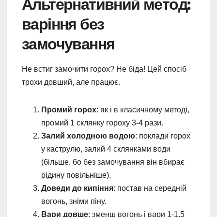
Альтернативний метод:
варіння без
замочування
Не встиг замочити горох? Не біда! Цей спосіб
трохи довший, але працює.
Промий горох
: як і в класичному методі,
промий 1 склянку гороху 3-4 рази.
Залий холодною водою
: поклади горох
у каструлю, залий 4 склянками води
(більше, бо без замочування він вбирає
рідину повільніше).
Доведи до кипіння
: постав на середній
вогонь, зніми піну.
Вари довше
: зменш вогонь і вари 1-1,5