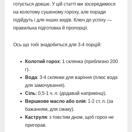
готується довше. У цій статті ми зосередимося
на колотому сушеному гороху, але поради
підійдуть і для інших видів. Ключ до успіху —
правильна підготовка й пропорції.
Ось що тобі знадобиться для 3-4 порцій:
Колотий горох
: 1 склянка (приблизно 200
г).
Вода
: 3-4 склянки для варіння (плюс вода
для замочування).
Сіль
: 0,5-1 ч. л. (додавай наприкінці).
Вершкове масло або олія
: 1-2 ст. л. (за
бажанням, для смаку).
Каструля
: з товстим дном, щоб горох не
пригорав.