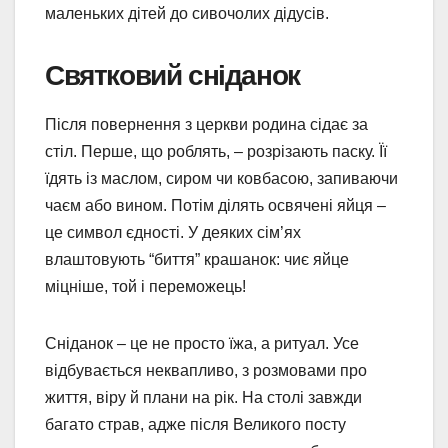
маленьких дітей до сивочолих дідусів.
Святковий сніданок
Після повернення з церкви родина сідає за
стіл. Перше, що роблять, – розрізають паску. Її
їдять із маслом, сиром чи ковбасою, запиваючи
чаєм або вином. Потім ділять освячені яйця –
це символ єдності. У деяких сім’ях
влаштовують “биття” крашанок: чиє яйце
міцніше, той і переможець!
Сніданок – це не просто їжа, а ритуал. Усе
відбувається неквапливо, з розмовами про
життя, віру й плани на рік. На столі завжди
багато страв, адже після Великого посту