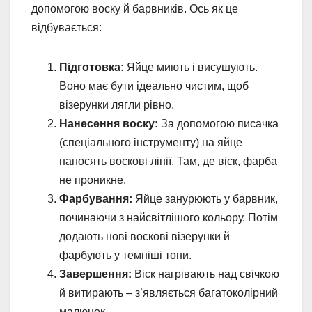
допомогою воску й барвників. Ось як це
відбувається:
Підготовка:
Яйце миють і висушують.
Воно має бути ідеально чистим, щоб
візерунки лягли рівно.
Нанесення воску:
За допомогою писачка
(спеціального інструменту) на яйце
наносять воскові лінії. Там, де віск, фарба
не проникне.
Фарбування:
Яйце занурюють у барвник,
починаючи з найсвітлішого кольору. Потім
додають нові воскові візерунки й
фарбують у темніші тони.
Завершення:
Віск нагрівають над свічкою
й витирають – з’являється багатоколірний
малюнок.