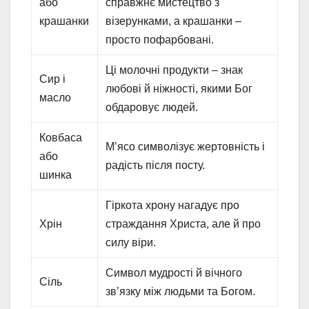
або
справжнє мистецтво з
крашанки
візерунками, а крашанки –
просто пофарбовані.
Ці молочні продукти – знак
Сир і
любові й ніжності, якими Бог
масло
обдаровує людей.
Ковбаса
М’ясо символізує жертовність і
або
радість після посту.
шинка
Гіркота хрону нагадує про
Хрін
страждання Христа, але й про
силу віри.
Символ мудрості й вічного
Сіль
зв’язку між людьми та Богом.