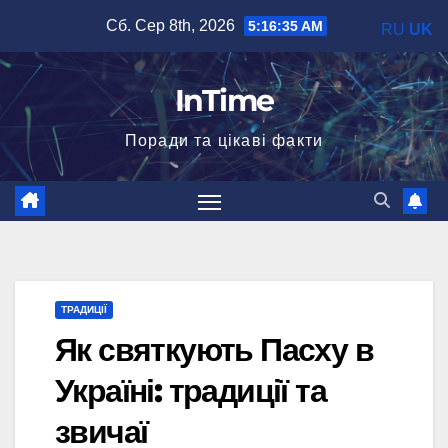
Перейти
Сб. Сер 8th, 2026
5:16:36 AM
RU
UK
до
вмісту
InTime
Поради та цікаві факти
ТРАДИЦІЇ
Як святкують Пасху в
Україні: традиції та
звичаї