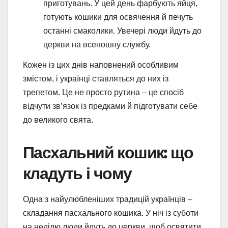
приготувань. У цей день фарбують яйця,
готують кошики для освячення й печуть
останні смаколики. Увечері люди йдуть до
церкви на всеношну службу.
Кожен із цих днів наповнений особливим
змістом, і українці ставляться до них із
трепетом. Це не просто рутина – це спосіб
відчути зв’язок із предками й підготувати себе
до великого свята.
Пасхальний кошик: що
кладуть і чому
Одна з найулюбленіших традицій українців –
складання пасхального кошика. У ніч із суботи
на неділю люди йдуть до церкви, щоб освятити