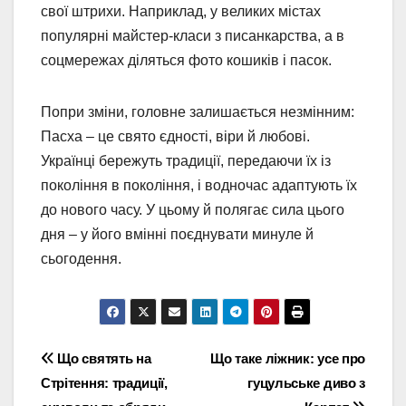
свої штрихи. Наприклад, у великих містах
популярні майстер-класи з писанкарства, а в
соцмережах діляться фото кошиків і пасок.
Попри зміни, головне залишається незмінним:
Пасха – це свято єдності, віри й любові.
Українці бережуть традиції, передаючи їх із
покоління в покоління, і водночас адаптують їх
до нового часу. У цьому й полягає сила цього
дня – у його вмінні поєднувати минуле й
сьогодення.
Навігація
Що святять на
Що таке ліжник: усе про
Стрітення: традиції,
гуцульське диво з
записів