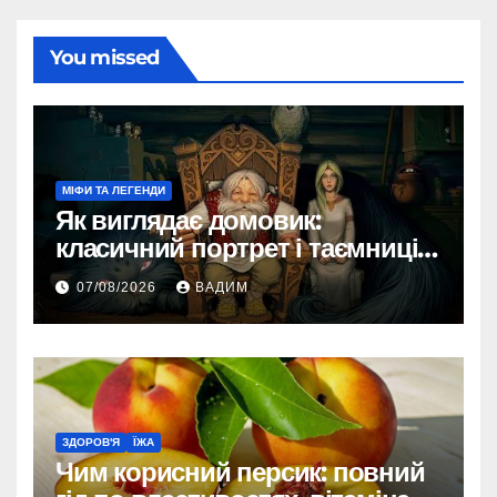
You missed
МІФИ ТА ЛЕГЕНДИ
Як виглядає домовик:
класичний портрет і таємниці
зовнішності
07/08/2026
ВАДИМ
ЗДОРОВ'Я
ЇЖА
Чим корисний персик: повний