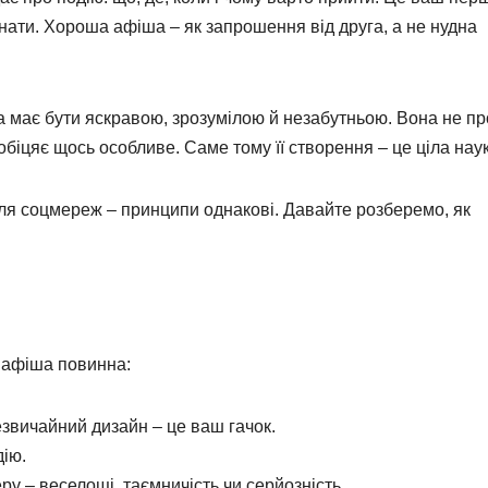
конати. Хороша афіша – як запрошення від друга, а не нудна
а має бути яскравою, зрозумілою й незабутньою. Вона не пр
обіцяє щось особливе. Саме тому її створення – це ціла наук
для соцмереж – принципи однакові. Давайте розберемо, як
о афіша повинна:
звичайний дизайн – це ваш гачок.
дію.
 – веселощі, таємничість чи серйозність.