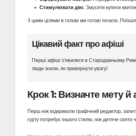
Стимулювати дію:
Змусити купити квиток
З цими цілями в голові ми готові почати. Поїхал
Цікавий факт про афіші
Перші афіші з’явилися в Стародавньому Римі –
люди знали, як привернути увагу!
Крок 1: Визначте мету й
Перш ніж відкривати графічний редактор, запита
гурту потребує іншого стилю, ніж дитяче свято 