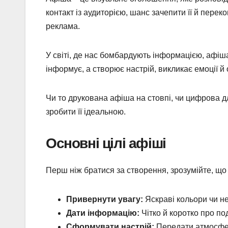
контакт із аудиторією, шанс зачепити її й пере
реклама.
У світі, де нас бомбардують інформацією, афіш
інформує, а створює настрій, викликає емоції й 
Чи то друкована афіша на стовпі, чи цифрова 
зробити її ідеальною.
Основні цілі афіші
Перш ніж братися за створення, зрозумійте, щ
Привернути увагу:
Яскраві кольори чи не
Дати інформацію:
Чітко й коротко про по
Сформувати настрій:
Передати атмосферу