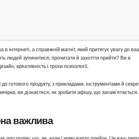
 в інтернеті, а справжній магніт, який притягує увагу до ва
сить людей зупинитися, прочитати й захотіти прийти? Ви в
зайн, креативність і трохи психології.
деї до готового продукту, з прикладами, інструментами й секре
вечірка, ви дізнаєтеся, як зробити афішу, що запам’ятається.
она важлива
ає про подію: що, де, коли і чому варто прийти. Це ваш пер