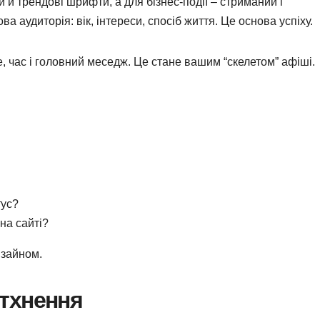
 й трендові шрифти, а для бізнес-події – стриманий і
а аудиторія: вік, інтереси, спосіб життя. Це основа успіху.
це, час і головний меседж. Це стане вашим “скелетом” афіші.
тус?
 на сайті?
изайном.
натхнення