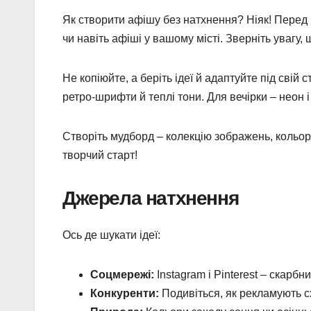
Як створити афішу без натхнення? Ніяк! Перед 
чи навіть афіші у вашому місті. Зверніть увагу,
Не копіюйте, а беріть ідеї й адаптуйте під сві
ретро-шрифти й теплі тони. Для вечірки – неон і
Створіть мудборд – колекцію зображень, кольорі
творчий старт!
Джерела натхнення
Ось де шукати ідеї:
Соцмережі:
Instagram і Pinterest – скарбни
Конкуренти:
Подивіться, як рекламують сх