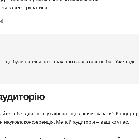
 чи зареєструватися.
и!
 це були написи на стінах про гладіаторські бої. Уже тоді
 аудиторію
йте себе: для кого ця афіша і що я хочу сказати? Концерт р
чи наукова конференція. Мета й аудиторія – ваш компас.