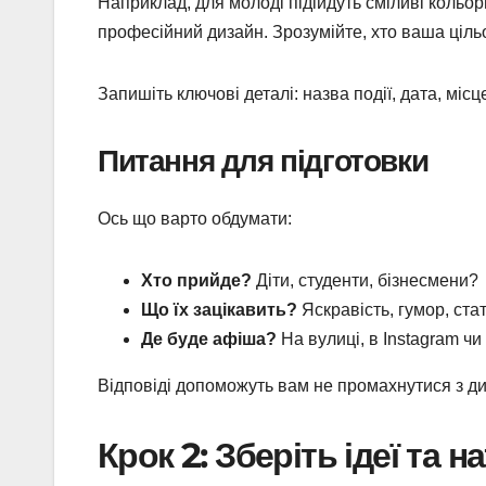
Наприклад, для молоді підійдуть сміливі кольори
професійний дизайн. Зрозумійте, хто ваша цільов
Запишіть ключові деталі: назва події, дата, міс
Питання для підготовки
Ось що варто обдумати:
Хто прийде?
Діти, студенти, бізнесмени?
Що їх зацікавить?
Яскравість, гумор, ста
Де буде афіша?
На вулиці, в Instagram чи
Відповіді допоможуть вам не промахнутися з д
Крок 2: Зберіть ідеї та 