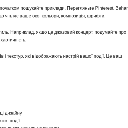
початком пошукайте приклади. Перегляньте Pinterest, Beha
 що чіпляє ваше око: кольори, композиція, шрифти.
й стиль. Наприклад, якщо це джазовий концерт, подумайте про
 хаотичність.
в і текстур, які відображають настрій вашої події. Це ваш
ці дизайну.
ожі події.