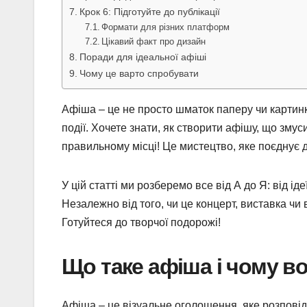
Крок 6: Підготуйте до публікації
Формати для різних платформ
Цікавий факт про дизайн
Поради для ідеальної афіші
Чому це варто спробувати
Афіша – це не просто шматок паперу чи картинка
події. Хочете знати, як створити афішу, що зму
правильному місці! Це мистецтво, яке поєднує ди
У цій статті ми розберемо все від А до Я: від і
Незалежно від того, чи це концерт, виставка чи 
Готуйтеся до творчої подорожі!
Що таке афіша і чому в
Афіша – це візуальне оголошення, яке розповід