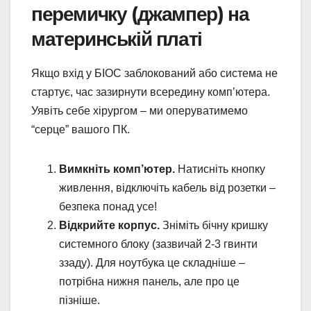
перемичку (джампер) на
материнській платі
Якщо вхід у БІОС заблокований або система не
стартує, час зазирнути всередину комп’ютера.
Уявіть себе хірургом – ми оперуватимемо
“серце” вашого ПК.
Вимкніть комп’ютер.
Натисніть кнопку
живлення, відключіть кабель від розетки –
безпека понад усе!
Відкрийте корпус.
Зніміть бічну кришку
системного блоку (зазвичай 2-3 гвинти
ззаду). Для ноутбука це складніше –
потрібна нижня панель, але про це
пізніше.