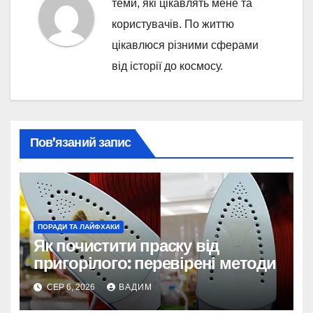
теми, які цікавлять мене та
користувачів. По життю
цікавлюся різними сферами
від історії до космосу.
Пов’язаний запис
ПОРАДИ ТА ЛАЙФХАКИ
Як почистити праску від
пригорілого: перевірені методи
СЕР 6, 2026
ВАДИМ