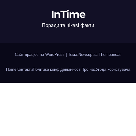
InTime
Поради та цікаві факти
Сайт працює на WordPress
|
Тема:Newsup за
Themeansar
.
Home
Контакти
Політика конфіденційності
Про нас
Угода користувача