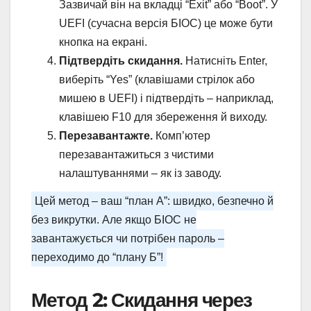
Зазвичай він на вкладці “Exit” або “Boot”. У
UEFI (сучасна версія БІОС) це може бути
кнопка на екрані.
Підтвердіть скидання.
Натисніть Enter,
виберіть “Yes” (клавішами стрілок або
мишею в UEFI) і підтвердіть – наприклад,
клавішею F10 для збереження й виходу.
Перезавантажте.
Комп’ютер
перезавантажиться з чистими
налаштуваннями – як із заводу.
Цей метод – ваш “план А”: швидко, безпечно й
без викрутки. Але якщо БІОС не
завантажується чи потрібен пароль –
переходимо до “плану Б”!
Метод 2: Скидання через