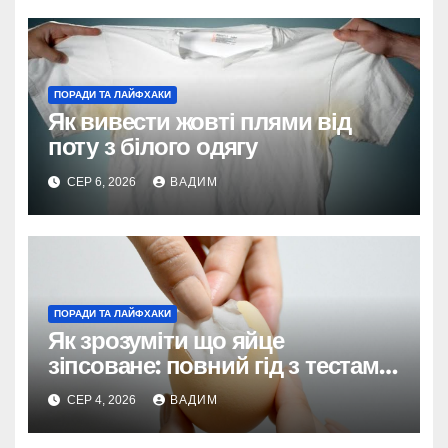
ПОРАДИ ТА ЛАЙФХАКИ
Як вивести жовті плями від
поту з білого одягу
СЕР 6, 2026
ВАДИМ
ПОРАДИ ТА ЛАЙФХАКИ
Як зрозуміти що яйце
зіпсоване: повний гід з тестами
та поясненнями
СЕР 4, 2026
ВАДИМ