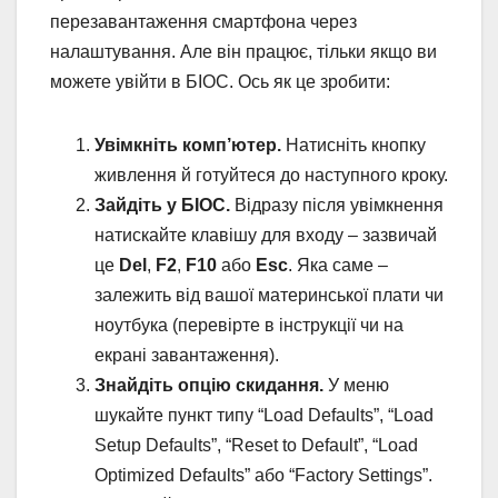
перезавантаження смартфона через
налаштування. Але він працює, тільки якщо ви
можете увійти в БІОС. Ось як це зробити:
Увімкніть комп’ютер.
Натисніть кнопку
живлення й готуйтеся до наступного кроку.
Зайдіть у БІОС.
Відразу після увімкнення
натискайте клавішу для входу – зазвичай
це
Del
,
F2
,
F10
або
Esc
. Яка саме –
залежить від вашої материнської плати чи
ноутбука (перевірте в інструкції чи на
екрані завантаження).
Знайдіть опцію скидання.
У меню
шукайте пункт типу “Load Defaults”, “Load
Setup Defaults”, “Reset to Default”, “Load
Optimized Defaults” або “Factory Settings”.