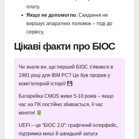
плату.
Якщо не допомогло.
Скидання не
вирішує апаратних поломок – тоді до
сервісу.
Цікаві факти про БІОС
Чи знали ви, що перший БІОС з’явився в
1981 році для IBM PC? Це був прорив у
комп’ютерній історії!
Батарейка CMOS живе 5-10 років – якщо
час на ПК постійно збивається, її час
міняти!
UEFI – це “БІОС 2.0”: графічний інтерфейс,
підтримка миші й швидший запуск