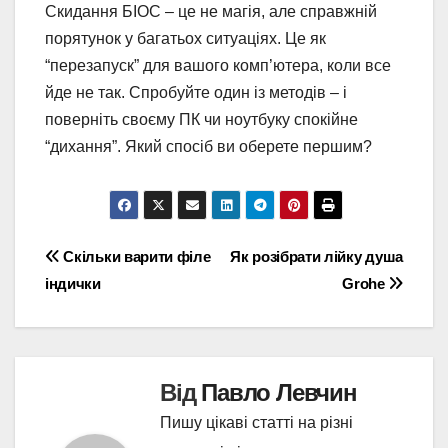
Скидання БІОС – це не магія, але справжній
порятунок у багатьох ситуаціях. Це як
“перезапуск” для вашого комп’ютера, коли все
йде не так. Спробуйте один із методів – і
поверніть своєму ПК чи ноутбуку спокійне
“дихання”. Який спосіб ви оберете першим?
Навігація
Скільки варити філе
Як розібрати лійку душа
індички
Grohe
записів
Від
Павло Левчин
Пишу цікаві статті на різні