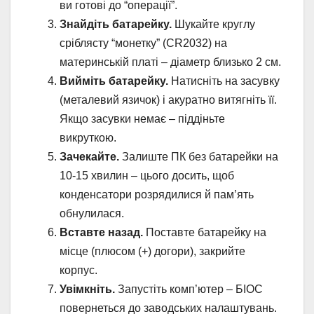
ви готові до “операції”.
Знайдіть батарейку.
Шукайте круглу
сріблясту “монетку” (CR2032) на
материнській платі – діаметр близько 2 см.
Вийміть батарейку.
Натисніть на засувку
(металевий язичок) і акуратно витягніть її.
Якщо засувки немає – піддіньте
викруткою.
Зачекайте.
Залиште ПК без батарейки на
10-15 хвилин – цього досить, щоб
конденсатори розрядилися й пам’ять
обнулилася.
Вставте назад.
Поставте батарейку на
місце (плюсом (+) догори), закрийте
корпус.
Увімкніть.
Запустіть комп’ютер – БІОС
повернеться до заводських налаштувань.