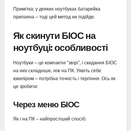
Примітка: у деяких ноутбуках батарейка
припаяна – тоді цей метод не підійде.
Як скинути БІОС на
ноутбуці: особливості
Ноутбуки – це компактні “звірі”, і скидання БІОС
на них складніше, ніж на ПК. Уявіть себе
ювеліром – потрібна точність і терпіння. Ось як
це зробити:
Через меню БІОС
Як і на ПК – найпростіший спосіб: