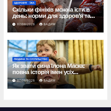
ЗДОРОВ'Я
ЇЖА
Скільки фініків можна їсти в
день: норми для здоров’я та
енергії
07/08/2026
ВАДИМ
ЛЮДИНА ТА СУСПІЛЬСТВО
Як звати сина Ілона Маска:
повна історія імен усіх
хлопчиків мільярдера
07/08/2026
ВАДИМ