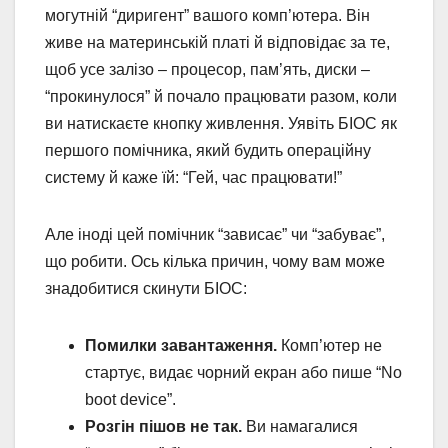
могутній “диригент” вашого комп’ютера. Він
живе на материнській платі й відповідає за те,
щоб усе залізо – процесор, пам’ять, диски –
“прокинулося” й почало працювати разом, коли
ви натискаєте кнопку живлення. Уявіть БІОС як
першого помічника, який будить операційну
систему й каже їй: “Гей, час працювати!”
Але іноді цей помічник “зависає” чи “забуває”,
що робити. Ось кілька причин, чому вам може
знадобитися скинути БІОС:
Помилки завантаження.
Комп’ютер не
стартує, видає чорний екран або пише “No
boot device”.
Розгін пішов не так.
Ви намагалися