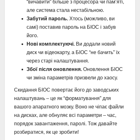
“вичавити” більше з процесора чи пам’яті,
але система стала нестабільною.
Забутий пароль.
Хтось (можливо, ви
самі) поставив пароль на БІОС і забув
його.
Нові комплектуючі.
Ви додали новий
диск чи відеокарту, а БІОС “не бачить” їх
через старі налаштування.
Збої після оновлення.
Оновлення БІОС
чи зміна параметрів призвели до хаосу.
Скидання БІОС повертає його до заводських
налаштувань – це як “форматування” для
вашого апаратного мозку. Воно не чіпає файли
на дисках, але обнуляє всі параметри – час,
порядок завантаження, паролі. Тож давайте
розбиратися, як це зробити!