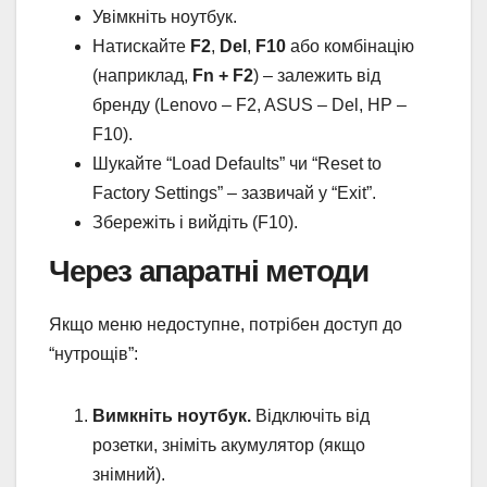
Увімкніть ноутбук.
Натискайте
F2
,
Del
,
F10
або комбінацію
(наприклад,
Fn + F2
) – залежить від
бренду (Lenovo – F2, ASUS – Del, HP –
F10).
Шукайте “Load Defaults” чи “Reset to
Factory Settings” – зазвичай у “Exit”.
Збережіть і вийдіть (F10).
Через апаратні методи
Якщо меню недоступне, потрібен доступ до
“нутрощів”:
Вимкніть ноутбук.
Відключіть від
розетки, зніміть акумулятор (якщо
знімний).