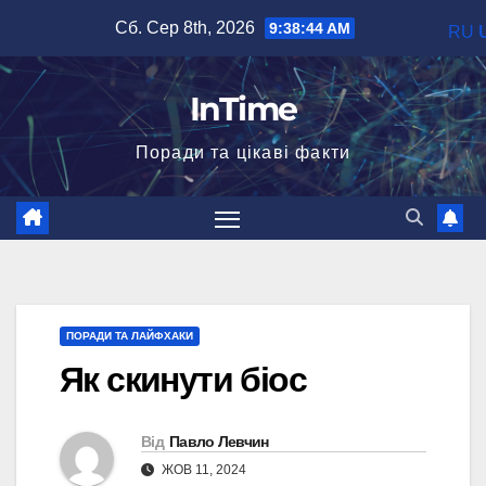
Перейти
Сб. Сер 8th, 2026
9:38:45 AM
RU
до
вмісту
InTime
Поради та цікаві факти
ПОРАДИ ТА ЛАЙФХАКИ
Як скинути біос
Від
Павло Левчин
ЖОВ 11, 2024