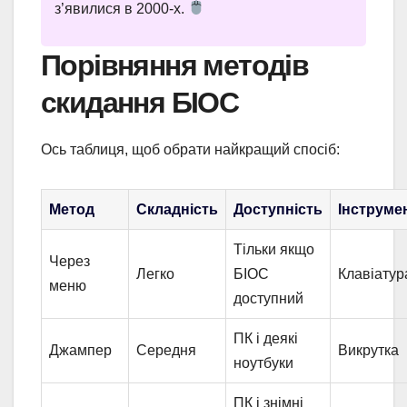
з’явилися в 2000-х.
Порівняння методів
скидання БІОС
Ось таблиця, щоб обрати найкращий спосіб:
Метод
Складність
Доступність
Інструме
Тільки якщо
Через
Легко
БІОС
Клавіатур
меню
доступний
ПК і деякі
Джампер
Середня
Викрутка
ноутбуки
ПК і знімні