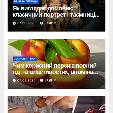
МІФИ ТА ЛЕГЕНДИ
Як виглядає домовик:
класичний портрет і таємниці
зовнішності
07/08/2026
ВАДИМ
ЗДОРОВ'Я
ЇЖА
Чим корисний персик: повний
гід по властивостях, вітамінах і
впливі на організм
07/08/2026
ВАДИМ