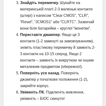
Знайдіть перемичку.
Шукайте на
материнській платі 2-3 маленькі контакти
(штирі) з написом “Clear CMOS”, “CLR”,
“Reset”, “JCMOS1” або “CLRTC”. Зазвичай
вони біля батарейки – круглої “монетки”.
Переставте джампер.
Якщо це 3
контакти (1-2 замкнуті за замовчуванням),
зніміть пластикову перемичку й замкніть 2-
3 контакти на 10-15 секунд. Якщо 2
контакти – замкніть їх викруткою чи іншим
металевим предметом (обережно!).
Поверніть усе назад.
Поверніть
джампер у початкове положення (1-2),
закрийте корпус.
Увімкніть ПК.
Підключіть живлення,
увімкніть – БІОС скинуто!