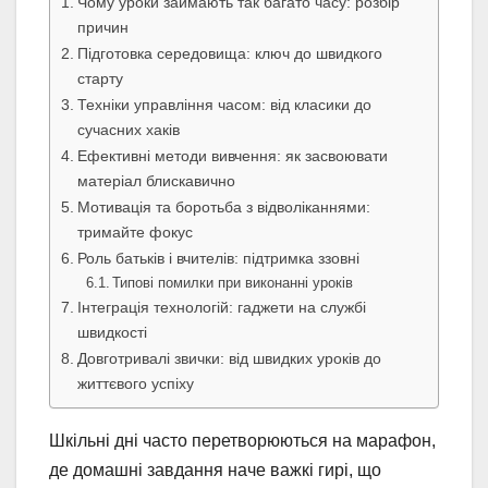
Чому уроки займають так багато часу: розбір
причин
Підготовка середовища: ключ до швидкого
старту
Техніки управління часом: від класики до
сучасних хаків
Ефективні методи вивчення: як засвоювати
матеріал блискавично
Мотивація та боротьба з відволіканнями:
тримайте фокус
Роль батьків і вчителів: підтримка ззовні
Типові помилки при виконанні уроків
Інтеграція технологій: гаджети на службі
швидкості
Довготривалі звички: від швидких уроків до
життєвого успіху
Шкільні дні часто перетворюються на марафон,
де домашні завдання наче важкі гирі, що