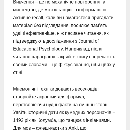
Вивчення – це не механічне повторення, а
мистецтво, де мозок танцює з інформацією.
Активне recall, коли ви намагаєтеся пригадати
матеріал без підглядання, посилює пам’ять
удвічі ефективніше, ніж пасивне читання, як
підтверджують дослідження з Journal of
Educational Psychology. Наприклад, після
читання параграфу закрийте книгу і перекажіть
своїми словами – це фіксує знання, ніби цвях у
стіні.
Мнемонічні техніки додають веселощів:
створюйте акроніми для формул,
перетворюючи нудні факти на смішні історії.
Уявіть історичні дати як кумедних персонажів –
1492 рік як Колумба, що танцює з індіанцями.
Для мов – флеш-картки з Anki, що