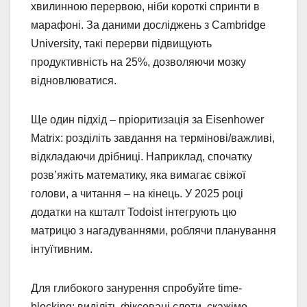
хвилинною перервою, ніби короткі спринти в
марафоні. За даними досліджень з Cambridge
University, такі перерви підвищують
продуктивність на 25%, дозволяючи мозку
відновлюватися.
Ще один підхід – пріоритизація за Eisenhower
Matrix: розділіть завдання на термінові/важливі,
відкладаючи дрібниці. Наприклад, спочатку
розв’яжіть математику, яка вимагає свіжої
голови, а читання – на кінець. У 2025 році
додатки на кшталт Todoist інтегрують цю
матрицю з нагадуваннями, роблячи планування
інтуїтивним.
Для глибокого занурення спробуйте time-
blocking: виділіть фіксовані слоти, скажімо,