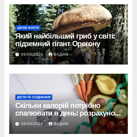
ЦІКАВІ ФАКТИ
Який найбільший гриб у світі:
підземний гігант Орегону
06/08/2026
ВАДИМ
ДІЄТИ ТА СХУДНЕННЯ
Скільки калорій потрібно
спалювати в день: розрахунок
TDEE і безпечні норми
06/08/2026
ВАДИМ