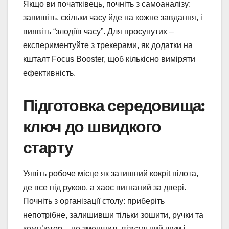
Якщо ви початківець, почніть з самоаналізу:
запишіть, скільки часу йде на кожне завдання, і
виявіть “злодіїв часу”. Для просунутих –
експериментуйте з трекерами, як додатки на
кшталт Focus Booster, щоб кількісно виміряти
ефективність.
Підготовка середовища:
ключ до швидкого
старту
Уявіть робоче місце як затишний кокpit пілота,
де все під рукою, а хаос вигнаний за двері.
Почніть з організації столу: приберіть
непотрібне, залишивши тільки зошити, ручки та
комп’ютер – це зменшить візуальний шум і