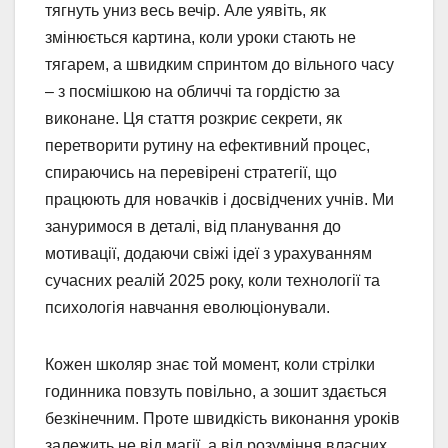
тягнуть униз весь вечір. Але уявіть, як
змінюється картина, коли уроки стають не
тягарем, а швидким спринтом до вільного часу
– з посмішкою на обличчі та гордістю за
виконане. Ця стаття розкриє секрети, як
перетворити рутину на ефективний процес,
спираючись на перевірені стратегії, що
працюють для новачків і досвідчених учнів. Ми
зануримося в деталі, від планування до
мотивації, додаючи свіжі ідеї з урахуванням
сучасних реалій 2025 року, коли технології та
психологія навчання еволюціонували.
Кожен школяр знає той момент, коли стрілки
годинника повзуть повільно, а зошит здається
безкінечним. Проте швидкість виконання уроків
залежить не від магії, а від розуміння власних