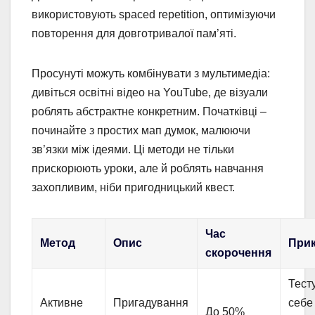
використовують spaced repetition, оптимізуючи
повторення для довготривалої пам’яті.
Просунуті можуть комбінувати з мультимедіа:
дивіться освітні відео на YouTube, де візуали
роблять абстрактне конкретним. Початківці –
починайте з простих мап думок, малюючи
зв’язки між ідеями. Ці методи не тільки
прискорюють уроки, але й роблять навчання
захопливим, ніби пригодницький квест.
Час
Метод
Опис
При
скорочення
Тест
Активне
Пригадування
себе
До 50%