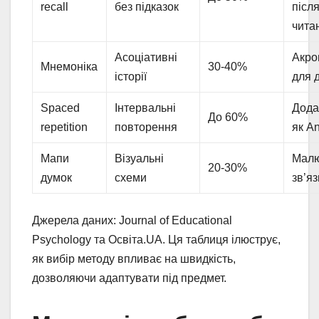
recall
без підказок
післ
чита
Асоціативні
Акро
Мнемоніка
30-40%
історії
для 
Spaced
Інтервальні
Дода
До 60%
repetition
повторення
як An
Мапи
Візуальні
Мал
20-30%
думок
схеми
зв’яз
Джерела даних: Journal of Educational
Psychology та Освіта.UA. Ця таблиця ілюструє,
як вибір методу впливає на швидкість,
дозволяючи адаптувати під предмет.