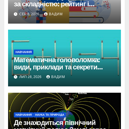
за складністю: рейтинг і
реальність
СЕР 6, 2026
ВАДИМ
НАВЧАННЯ
Математична головоломка:
види, приклади та секрети
розв’язання
ЛИП 28, 2026
ВАДИМ
НАВЧАННЯ
НАУКА ТА ПРИРОДА
Де знаходиться північний