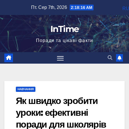
Перейти
Пт. Сер 7th, 2026
2:18:18 AM
R
до
вмісту
InTime
Поради та цікаві факти
НАВЧАННЯ
Як швидко зробити
уроки: ефективні
поради для школярів