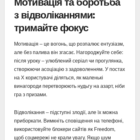
Мотивація та боротьба
з відволіканнями:
тримайте фокус
Мотивація – це вогонь, що розпалює ентузіазм,
але без палива він згасає. Нагороджуйте себе:
після уроку – улюблений серіал чи прогулянка,
створюючи асоціацію з задоволенням. У постах
на X користувачі діляться, як маленькі
винагороди перетворюють нудьгу на азарт, ніби
гра з призами.
Відволікання – підступні злодії, але їх можна
приборкати. Вимкніть сповіщення на телефоні,
використовуйте блокери сайтів як Freedom,
щоб соцмережі не крали увагу. Якщо шум