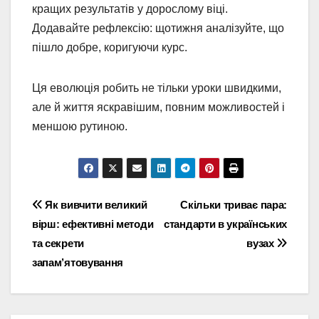
кращих результатів у дорослому віці.
Додавайте рефлексію: щотижня аналізуйте, що
пішло добре, коригуючи курс.
Ця еволюція робить не тільки уроки швидкими,
але й життя яскравішим, повним можливостей і
меншою рутиною.
Навігація
Як вивчити великий
Скільки триває пара:
вірш: ефективні методи
стандарти в українських
записів
та секрети
вузах
запам’ятовування