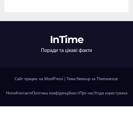
InTime
Поради та цікаві факти
Сайт працює на WordPress
|
Тема:Newsup за
Themeansar
.
Home
Контакти
Політика конфіденційності
Про нас
Угода користувача