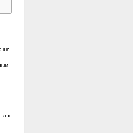
щення
шим і
 сіль