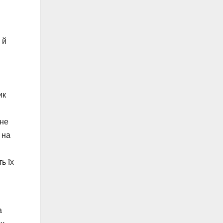
 й
ик
 не
 на
ь їх
а