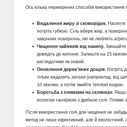
Ось кілька перевірених способів використання 
Видалення жиру зі сковорідок.
Насипте ж
потріть губкою. Сіль вбере жир, а поверх
чавунних поверхонь, які не люблять агрес
Чищення чайників від накипу.
Змішайте 2
доведіть до кипіння. Залиште на 15 хвилин
виглядатиме як новий.
Оновлення дерев’яних дощок.
Натріть д
тільки видалить запахи (наприклад, від ци
10 хвилин, а потім змийте теплою водою.
Боротьба з плямами на склянках.
Якщо н
вологою ганчіркою з дрібкою солі. Плями з
Після використання солі для чищення не забудь
метод не лише ефективний, але й екологічний, 