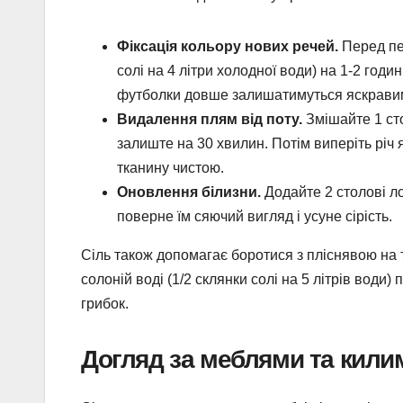
Фіксація кольору нових речей.
Перед пе
солі на 4 літри холодної води) на 1-2 год
футболки довше залишатимуться яскрави
Видалення плям від поту.
Змішайте 1 сто
залиште на 30 хвилин. Потім виперіть річ 
тканину чистою.
Оновлення білизни.
Додайте 2 столові ло
поверне їм сяючий вигляд і усуне сірість.
Сіль також допомагає боротися з пліснявою на т
солоній воді (1/2 склянки солі на 5 літрів води)
грибок.
Догляд за меблями та кил