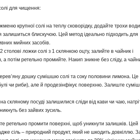
солі для чищення:
меню крупної солі на теплу сковорідку, додайте трохи води
ня залишиться блискучою. Цей метод ідеально підходить для
ивних мийних засобів.
 столові ложки солі з 1 склянкою оцту, залийте в чайник і
, а потім ретельно промийте. Накип зникне без сліду, а чайн
ерев’яну дошку сумішшю солі та соку половини лимона. Це
булі чи риби), але й продезінфікує поверхню. Залиште суміш
а скляному посуді залишилися сліди від кави чи чаю, натріт
никнуть без зайвих зусиль.
те ретельно промити поверхні, щоб уникнути залишків. Цей
адже сіль – природний продукт, який не шкодить довкіллю. З