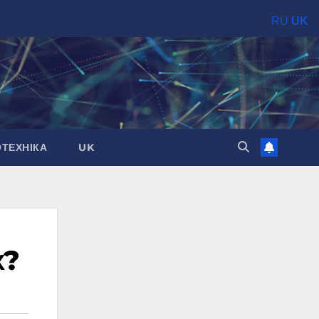
RU
UK
ОТЕХНІКА
UK
х?