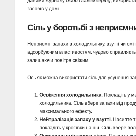
даними журналу
Good Housekeeping
, використ
засобів у домі.
Сіль у боротьбі з неприєм
Неприємні запахи в холодильнику, взутті чи сміт
адсорбуючим властивостям, чудово справляєтьс
залишаючи повітря свіжим.
Ось як можна використати сіль для усунення за
Освіження холодильника.
Покладіть у ма
холодильника. Сіль вбере запахи від проду
максимального ефекту.
Нейтралізація запаху у взутті.
Насипте тр
покладіть у кросівки на ніч. Сіль вбере во
Очищення сміттєвого відра.
Посипте дно