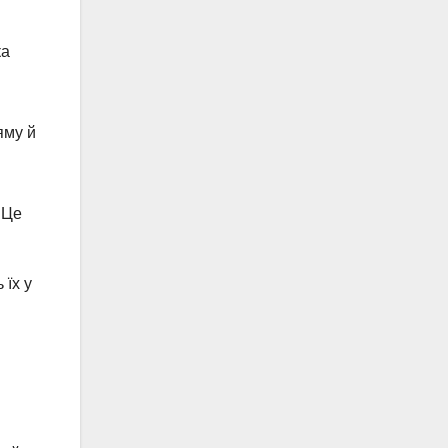
ка
яму й
 Це
 їх у