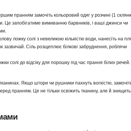
ршим пранням замочіть кольоровий одяг у розчині (1 склян
ини. Це запобігатиме вимиванню барвників, і ваші джинси чи
ми.
лову ложку солі з невеликою кількістю води, нанесіть на пл
як зазвичай. Сіль розщеплює білкові забруднення, роблячи
жки солі до відсіку для порошку під час прання білих речей.
канинах. Якщо штори чи рушники пахнуть вогкістю, замочіть
 перед пранням. Це не тільки освіжить тканину, але й знищить
имами