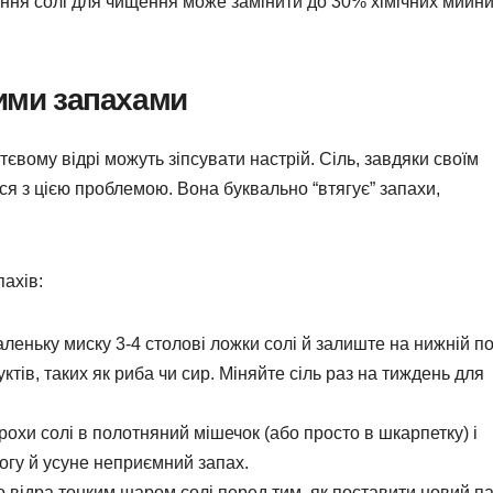
ання солі для чищення може замінити до 30% хімічних мийн
ними запахами
тєвому відрі можуть зіпсувати настрій. Сіль, завдяки своїм
я з цією проблемою. Вона буквально “втягує” запахи,
пахів:
леньку миску 3-4 столові ложки солі й залиште на нижній п
ктів, таких як риба чи сир. Міняйте сіль раз на тиждень для
охи солі в полотняний мішечок (або просто в шкарпетку) і
логу й усуне неприємний запах.
 відра тонким шаром солі перед тим, як поставити новий па