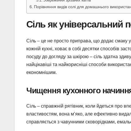
Збереження зрізаних квітів
Порівняння видів солі для домашнього використа
Сіль як універсальний п
Сіль – це не просто приправа, що додає смаку 
кожній кухні, ховає в собі десятки способів зас
посуду до догляду за шкірою – сіль здатна здив
найцікавіші та найкорисніші способи використа
економнішим.
Чищення кухонного начиння
Сіль – справжній рятівник, коли йдеться про вп
властивостям, вона м’яко, але ефективно вида
справляється з чавунними сковорідками, емаль