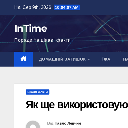
Перейти
Нд. Сер 9th, 2026
10:04:09 AM
до
вмісту
InTime
Поради та цікаві факти
ДОМАШНІЙ ЗАТИШОК
ЇЖА
Н
ЦІКАВІ ФАКТИ
Як ще використовую
Від
Павло Левчин