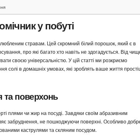
ння
омічник у побуті
улюбленим стравам. Цей скромний білий порошок, який є в
тосування, про які багато хто навіть не здогадується. Від чи
увати своєю універсальністю. У цій статті ми розкриємо
ння солі в домашніх умовах, які зроблять ваше життя прості
 та поверхонь
ерті плями чи жир на посуді. Завдяки своїм абразивним
ляє забруднення, не пошкоджуючи поверхні. Особливо добре
ованими каструлями та скляним посудом.