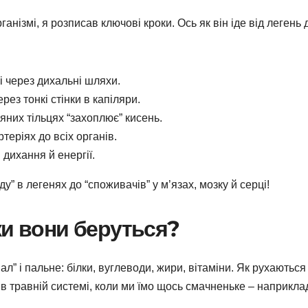
анізмі, я розписав ключові кроки. Ось як він іде від легень 
і через дихальні шляхи.
ез тонкі стінки в капіляри.
яних тільцях “захоплює” кисень.
теріях до всіх органів.
дихання й енергії.
у” в легенях до “споживачів” у м’язах, мозку й серці!
ки вони беруться?
л” і пальне: білки, вуглеводи, жири, вітаміни. Як рухаються
в травній системі, коли ми їмо щось смачненьке – наприкла