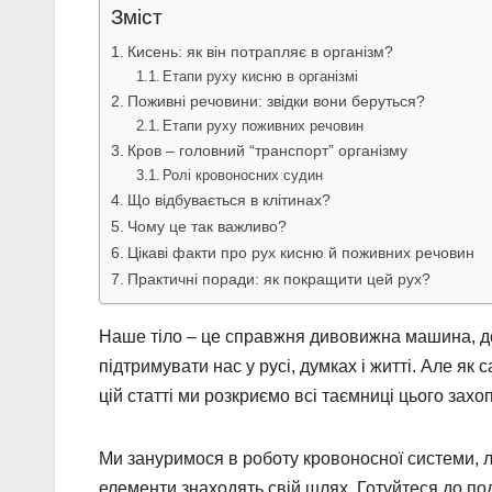
Зміст
Кисень: як він потрапляє в організм?
Етапи руху кисню в організмі
Поживні речовини: звідки вони беруться?
Етапи руху поживних речовин
Кров – головний “транспорт” організму
Ролі кровоносних судин
Що відбувається в клітинах?
Чому це так важливо?
Цікаві факти про рух кисню й поживних речовин
Практичні поради: як покращити цей рух?
Наше тіло – це справжня дивовижна машина, д
підтримувати нас у русі, думках і житті. Але як
цій статті ми розкриємо всі таємниці цього захо
Ми зануримося в роботу кровоносної системи, ле
елементи знаходять свій шлях. Готуйтеся до по