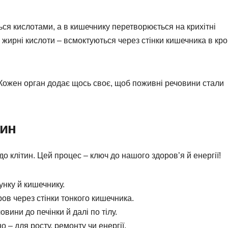
ься кислотами, а в кишечнику перетворюється на крихітні
 жирні кислоти – всмоктуються через стінки кишечника в кро
 Кожен орган додає щось своє, щоб поживні речовини стали
вин
о клітин. Цей процес – ключ до нашого здоров’я й енергії!
унку й кишечнику.
ов через стінки тонкого кишечника.
вини до печінки й далі по тілу.
о – для росту, ремонту чи енергії.