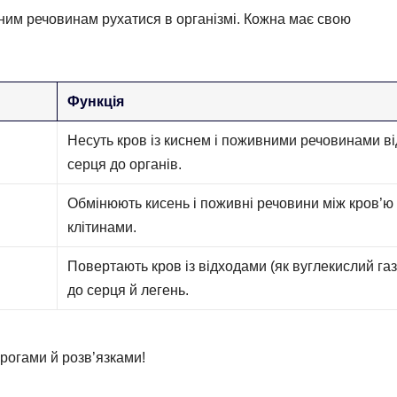
ним речовинам рухатися в організмі. Кожна має свою
Функція
Несуть кров із киснем і поживними речовинами ві
серця до органів.
Обмінюють кисень і поживні речовини між кров’ю
клітинами.
Повертають кров із відходами (як вуглекислий газ
до серця й легень.
орогами й розв’язками!