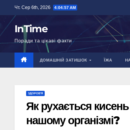
Перейти
Чт. Сер 6th, 2026
4:04:58 AM
до
вмісту
InTime
Поради та цікаві факти
ДОМАШНІЙ ЗАТИШОК
ЇЖА
Н
ЗДОРОВ'Я
Як рухається кисень
нашому організмі?