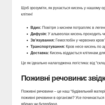
Щоб зрозуміти, як рухається кисень у нашому орг
клітин!
Вдих:
Повітря з киснем потрапляє в леген
Дифузія:
У альвеолах кисень проходить чер
Зв’язування:
Гемоглобін у червоних кров’
Транспортування:
Кров несе кисень по ар
Доставка:
Кисень віддається клітинам для 
Це як ідеально налагоджена логістика: від “склад
Поживні речовини: звід
Поживні речовини – це наш “будівельний матеріа
поживні речовини в організмі? Усе починається 
яблуко чи бутерброд.