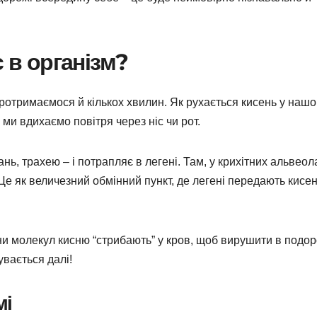
є в організм?
протримаємося й кількох хвилин. Як рухається кисень у наш
 ми вдихаємо повітря через ніс чи рот.
нь, трахею – і потрапляє в легені. Там, у крихітних альвеол
 Це як величезний обмінний пункт, де легені передають кисе
и молекул кисню “стрибають” у кров, щоб вирушити в подо
увається далі!
мі