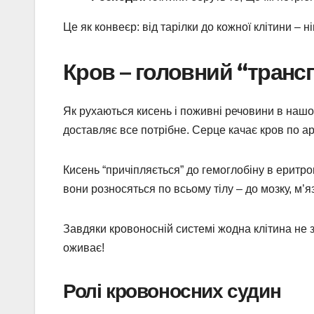
Це як конвеєр: від тарілки до кожної клітини – 
Кров – головний “транс
Як рухаються кисень і поживні речовини в нашом
доставляє все потрібне. Серце качає кров по арт
Кисень “причіпляється” до гемоглобіну в еритро
вони розносяться по всьому тілу – до мозку, м’яз
Завдяки кровоносній системі жодна клітина не 
оживає!
Ролі кровоносних судин