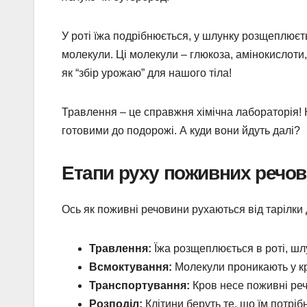
У роті їжа подрібнюється, у шлунку розщеплюєт
молекули. Ці молекули – глюкоза, амінокислоти,
як “збір урожаю” для нашого тіла!
Травлення – це справжня хімічна лабораторія!
готовими до подорожі. А куди вони йдуть далі?
Етапи руху поживних речо
Ось як поживні речовини рухаються від тарілки д
Травлення:
Їжа розщеплюється в роті, шл
Всмоктування:
Молекули проникають у кр
Транспортування:
Кров несе поживні речо
Розподіл:
Клітини беруть те, що їм потрібн