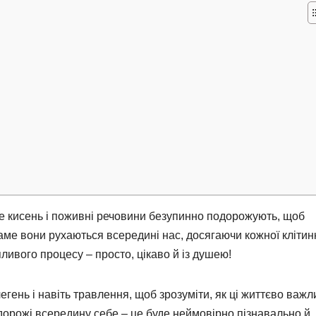
е кисень і поживні речовини безупинно подорожують, щоб
 саме вони рухаються всередині нас, досягаючи кожної клітин
пливого процесу – просто, цікаво й із душею!
гень і навіть травлення, щоб зрозуміти, як ці життєво важл
дорожі всередину себе – це буде неймовірно пізнавально й