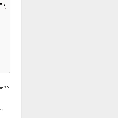
ки? У
иві