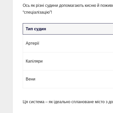
Ось як різні судини допомагають кисню й пожив
“спеціалізацію”!
Тип судин
Артерії
Капіляри
Вени
Ця система – як ідеально сплановане місто з д