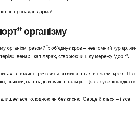
ніщо не пропадає дарма!
порт” організму
у організмі разом? Їх об’єднує кров – невтомний кур’єр, як
еріях, венах і капілярах, створюючи цілу мережу “доріг”.
цитах, а поживні речовини розчиняються в плазмі крові. Пот
ів, печінки, навіть до кінчиків пальців. Це як супершвидка п
залишається голодною чи без кисню. Серце б’ється – і все