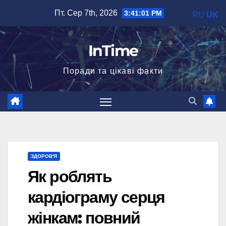
Перейти
Пт. Сер 7th, 2026
3:41:02 PM
RU
UK
до
вмісту
InTime
Поради та цікаві факти
ЗДОРОВ'Я
Як роблять
кардіограму серця
жінкам: повний