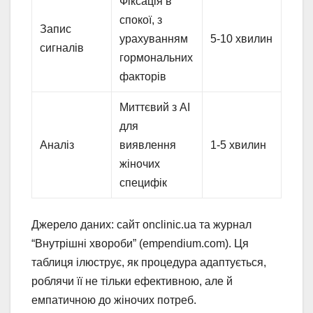
Фіксація в
спокої, з
Запис
урахуванням
5-10 хвилин
сигналів
гормональних
факторів
Миттєвий з AI
для
Аналіз
виявлення
1-5 хвилин
жіночих
специфік
Джерело даних: сайт onclinic.ua та журнал
“Внутрішні хвороби” (empendium.com). Ця
таблиця ілюструє, як процедура адаптується,
роблячи її не тільки ефективною, але й
емпатичною до жіночих потреб.