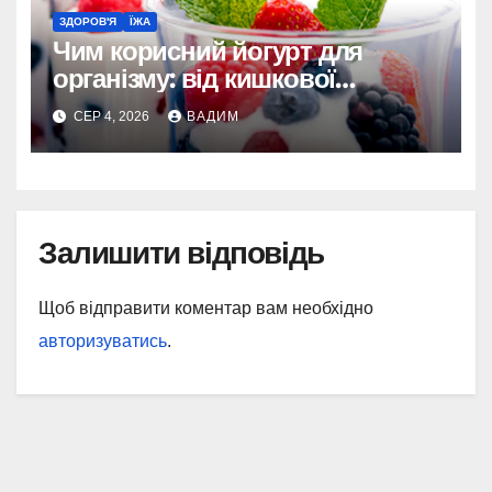
ЗДОРОВ'Я
ЇЖА
Чим корисний йогурт для
організму: від кишкової
мікрофлори до довголіття
СЕР 4, 2026
ВАДИМ
Залишити відповідь
Щоб відправити коментар вам необхідно
авторизуватись
.