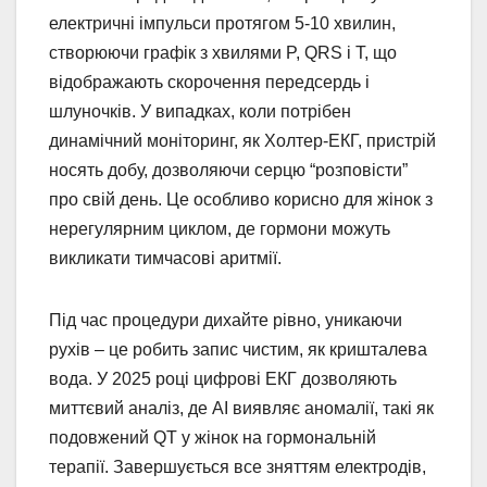
електричні імпульси протягом 5-10 хвилин,
створюючи графік з хвилями P, QRS і T, що
відображають скорочення передсердь і
шлуночків. У випадках, коли потрібен
динамічний моніторинг, як Холтер-ЕКГ, пристрій
носять добу, дозволяючи серцю “розповісти”
про свій день. Це особливо корисно для жінок з
нерегулярним циклом, де гормони можуть
викликати тимчасові аритмії.
Під час процедури дихайте рівно, уникаючи
рухів – це робить запис чистим, як кришталева
вода. У 2025 році цифрові ЕКГ дозволяють
миттєвий аналіз, де AI виявляє аномалії, такі як
подовжений QT у жінок на гормональній
терапії. Завершується все зняттям електродів,