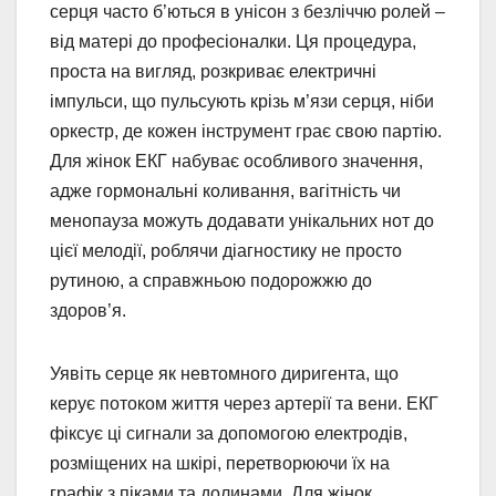
серця часто б’ються в унісон з безліччю ролей –
від матері до професіоналки. Ця процедура,
проста на вигляд, розкриває електричні
імпульси, що пульсують крізь м’язи серця, ніби
оркестр, де кожен інструмент грає свою партію.
Для жінок ЕКГ набуває особливого значення,
адже гормональні коливання, вагітність чи
менопауза можуть додавати унікальних нот до
цієї мелодії, роблячи діагностику не просто
рутиною, а справжньою подорожжю до
здоров’я.
Уявіть серце як невтомного диригента, що
керує потоком життя через артерії та вени. ЕКГ
фіксує ці сигнали за допомогою електродів,
розміщених на шкірі, перетворюючи їх на
графік з піками та долинами. Для жінок