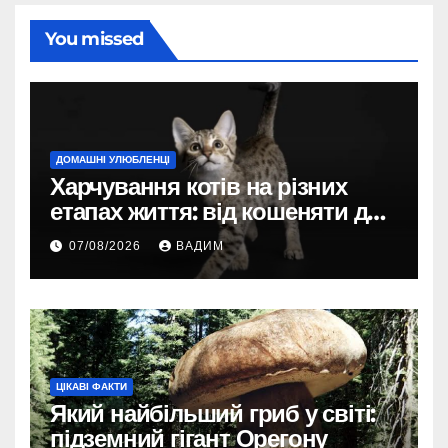
You missed
ДОМАШНІ УЛЮБЛЕНЦІ
Харчування котів на різних
етапах життя: від кошеняти до
літнього улюбленця
07/08/2026
ВАДИМ
ЦІКАВІ ФАКТИ
Який найбільший гриб у світі:
підземний гігант Орегону