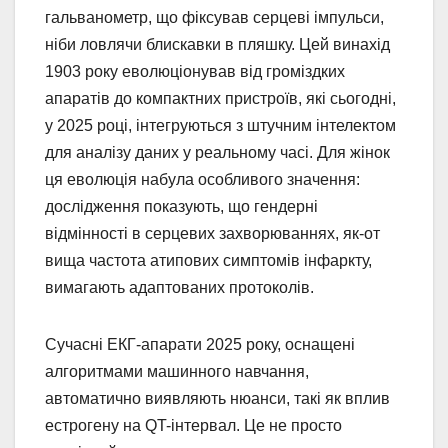
гальванометр, що фіксував серцеві імпульси,
ніби ловлячи блискавки в пляшку. Цей винахід
1903 року еволюціонував від громіздких
апаратів до компактних пристроїв, які сьогодні,
у 2025 році, інтегруються з штучним інтелектом
для аналізу даних у реальному часі. Для жінок
ця еволюція набула особливого значення:
дослідження показують, що гендерні
відмінності в серцевих захворюваннях, як-от
вища частота атипових симптомів інфаркту,
вимагають адаптованих протоколів.
Сучасні ЕКГ-апарати 2025 року, оснащені
алгоритмами машинного навчання,
автоматично виявляють нюанси, такі як вплив
естрогену на QT-інтервал. Це не просто