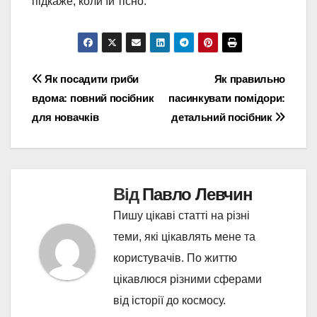
підкаже, коли їй тісно.
Навігація
Як посадити гриби
Як правильно
вдома: повний посібник
пасинкувати помідори:
записів
для новачків
детальний посібник
Від
Павло Левчин
Пишу цікаві статті на різні
теми, які цікавлять мене та
користувачів. По життю
цікавлюся різними сферами
від історії до космосу.