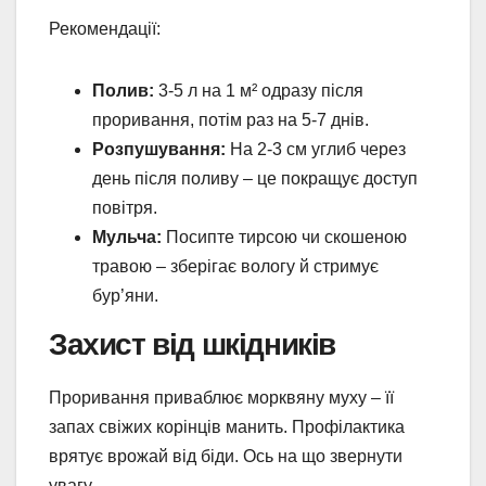
Рекомендації:
Полив:
3-5 л на 1 м² одразу після
проривання, потім раз на 5-7 днів.
Розпушування:
На 2-3 см углиб через
день після поливу – це покращує доступ
повітря.
Мульча:
Посипте тирсою чи скошеною
травою – зберігає вологу й стримує
бур’яни.
Захист від шкідників
Проривання приваблює морквяну муху – її
запах свіжих корінців манить. Профілактика
врятує врожай від біди. Ось на що звернути
увагу.