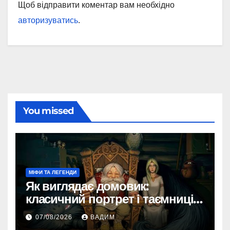
Щоб відправити коментар вам необхідно
авторизуватись
.
You missed
МІФИ ТА ЛЕГЕНДИ
Як виглядає домовик:
класичний портрет і таємниці
зовнішності
07/08/2026
ВАДИМ