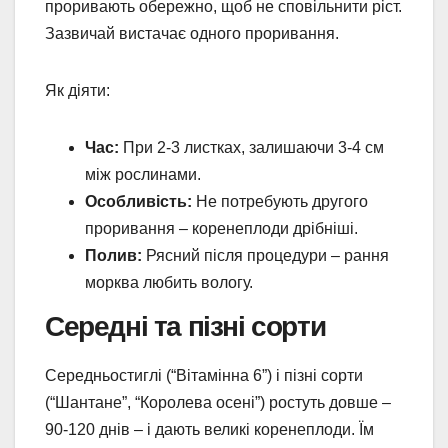
проривають обережно, щоб не сповільнити ріст.
Зазвичай вистачає одного проривання.
Як діяти:
Час:
При 2-3 листках, залишаючи 3-4 см
між рослинами.
Особливість:
Не потребують другого
проривання – коренеплоди дрібніші.
Полив:
Рясний після процедури – рання
морква любить вологу.
Середні та пізні сорти
Середньостиглі (“Вітамінна 6”) і пізні сорти
(“Шантане”, “Королева осені”) ростуть довше –
90-120 днів – і дають великі коренеплоди. Їм