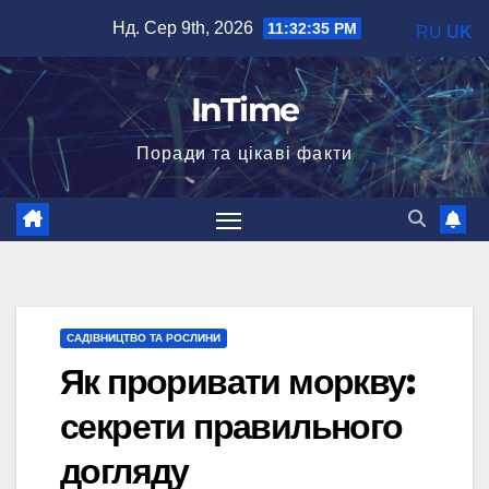
Перейти
Нд. Сер 9th, 2026
11:32:36 PM
RU
UK
до
вмісту
InTime
Поради та цікаві факти
САДІВНИЦТВО ТА РОСЛИНИ
Як проривати моркву:
секрети правильного
догляду