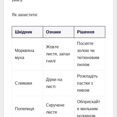
Як захистити:
Шкідник
Ознаки
Рішення
Посипте
Жовте
Морквяна
золою чи
листя, запах
муха
тютюновим
гнилі
пилом
Розкладіть
Дірки на
Слимаки
пастки з
листі
пивом
Обприскайт
Скручене
Попелиця
е мильним
листя
розчином