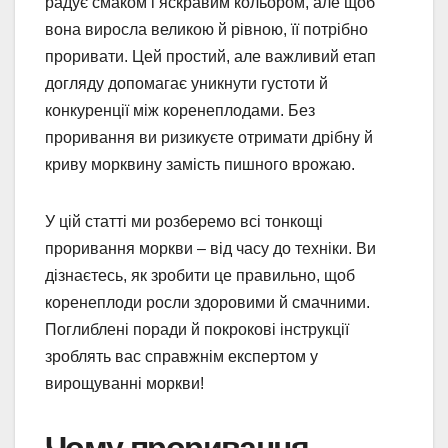
радує смаком і яскравим кольором, але щоб
вона виросла великою й рівною, її потрібно
проривати. Цей простий, але важливий етап
догляду допомагає уникнути густоти й
конкуренції між коренеплодами. Без
проривання ви ризикуєте отримати дрібну й
криву морквину замість пишного врожаю.
У цій статті ми розберемо всі тонкощі
проривання моркви – від часу до техніки. Ви
дізнаєтесь, як зробити це правильно, щоб
коренеплоди росли здоровими й смачними.
Поглиблені поради й покрокові інструкції
зроблять вас справжнім експертом у
вирощуванні моркви!
Чому проривання