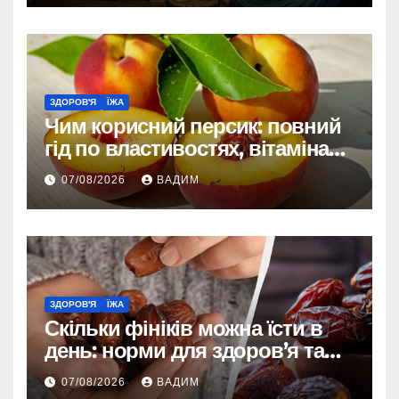
ЗДОРОВ'Я
ЇЖА
Чим корисний персик: повний
гід по властивостях, вітамінах і
впливі на організм
07/08/2026
ВАДИМ
ЗДОРОВ'Я
ЇЖА
Скільки фініків можна їсти в
день: норми для здоров’я та
енергії
07/08/2026
ВАДИМ