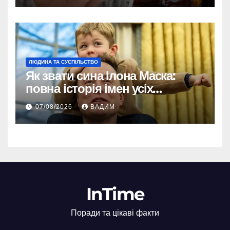
ЛЮДИНА ТА СУСПІЛЬСТВО
Як звати сина Ілона Маска:
повна історія імен усіх
хлопчиків мільярдера
07/08/2026
ВАДИМ
InTime
Поради та цікаві факти