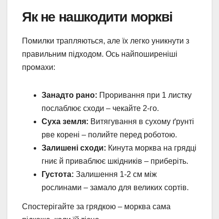
Як не нашкодити моркві
Помилки трапляються, але їх легко уникнути з
правильним підходом. Ось найпоширеніші
промахи:
Занадто рано:
Проривання при 1 листку
послаблює сходи – чекайте 2-го.
Суха земля:
Витягування в сухому ґрунті
рве корені – полийте перед роботою.
Залишені сходи:
Кинута морква на грядці
гниє й приваблює шкідників – приберіть.
Густота:
Залишення 1-2 см між
рослинами – замало для великих сортів.
Спостерігайте за грядкою – морква сама