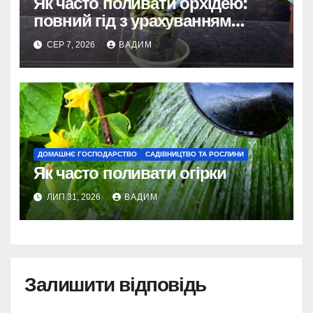
Як часто поливати орхідею:
повний гід з урахуванням
сезону та виду
СЕР 7, 2026
ВАДИМ
ДОМАШНЄ ГОСПОДАРСТВО
САДІВНИЦТВО ТА РОСЛИНИ
Як часто поливати огірки
ЛИП 31, 2026
ВАДИМ
Залишити відповідь