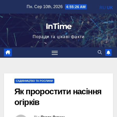
Перейти
Пн. Сер 10th, 2026
4:55:27 AM
RU
UK
до
вмісту
InTime
Поради та цікаві факти
САДІВНИЦТВО ТА РОСЛИНИ
Як проростити насіння
огірків