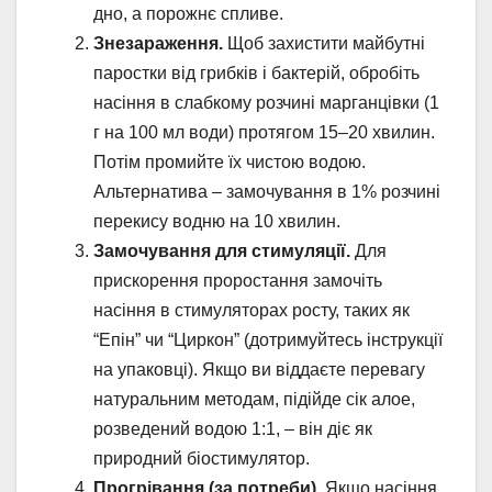
дно, а порожнє спливе.
Знезараження.
Щоб захистити майбутні
паростки від грибків і бактерій, обробіть
насіння в слабкому розчині марганцівки (1
г на 100 мл води) протягом 15–20 хвилин.
Потім промийте їх чистою водою.
Альтернатива – замочування в 1% розчині
перекису водню на 10 хвилин.
Замочування для стимуляції.
Для
прискорення проростання замочіть
насіння в стимуляторах росту, таких як
“Епін” чи “Циркон” (дотримуйтесь інструкції
на упаковці). Якщо ви віддаєте перевагу
натуральним методам, підійде сік алое,
розведений водою 1:1, – він діє як
природний біостимулятор.
Прогрівання (за потреби).
Якщо насіння