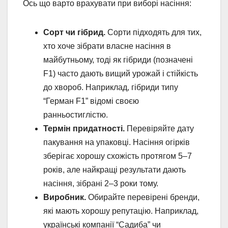
Ось що варто врахувати при виборі насіння:
Сорт чи гібрид.
Сорти підходять для тих,
хто хоче зібрати власне насіння в
майбутньому, тоді як гібриди (позначені
F1) часто дають вищий урожай і стійкість
до хвороб. Наприклад, гібриди типу
“Герман F1” відомі своєю
ранньостиглістю.
Термін придатності.
Перевіряйте дату
пакування на упаковці. Насіння огірків
зберігає хорошу схожість протягом 5–7
років, але найкращі результати дають
насіння, зібрані 2–3 роки тому.
Виробник.
Обирайте перевірені бренди,
які мають хорошу репутацію. Наприклад,
українські компанії “Садиба” чи