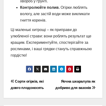
хвороб у ґрунті.
Контролюйте полив.
Огірки люблять
вологу, але застій води може викликати
гниття коренів.
Ці маленькі хитрощі – як приправи до
улюбленої страви: вони роблять результат ще
кращим. Експериментуйте, спостерігайте за
рослинами, і ваші грядки стануть справжньою
гордістю!
Навігація
Сорти огірків, які
Яєчна шкаралупа як
довго плодоносять
добриво для вазонів
записів