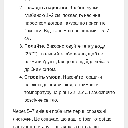
Посадіть паростки.
Зробіть лунки
глибиною 1–2 см, покладіть насіння
паростком догори і акуратно присипте
ґрунтом. Відстань між насінинами – 5–7
см.
Полийте.
Використовуйте теплу воду
(25°C) і поливайте обережно, щоб не
розмити ґрунт. Для цього підійде лійка з
дрібним ситом.
Створіть умови.
Накрийте горщики
плівкою до появи сходів, тримайте
температуру на рівні 22–25°C і забезпечте
розсіяне світло.
Через 5–7 днів ви побачите перші справжні
листочки. Це означає, що ваші огірки готові до
наступного етапу – догляду за розсадою.