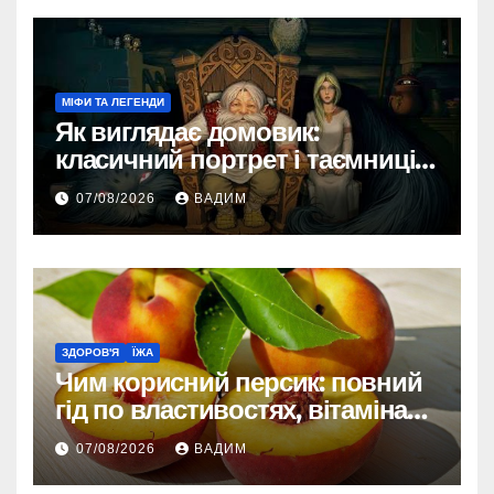
МІФИ ТА ЛЕГЕНДИ
Як виглядає домовик:
класичний портрет і таємниці
зовнішності
07/08/2026
ВАДИМ
ЗДОРОВ'Я
ЇЖА
Чим корисний персик: повний
гід по властивостях, вітамінах і
впливі на організм
07/08/2026
ВАДИМ