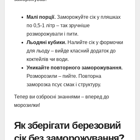
Малі порції.
Заморожуйте сік у пляшках
по 0,5-1 літр – так зручніше
розморожувати і пити.
Льодяні кубики.
Налийте сік у формочки
для льоду – вийде класний додаток до
коктейлів чи води.
Уникайте повторного заморожування.
Розморозили – пийте. Повторна
заморозка псує смак і структуру.
Тепер ви озброєні знаннями – вперед до
морозилки!
Як зберігати березовий
сік без заморожування?