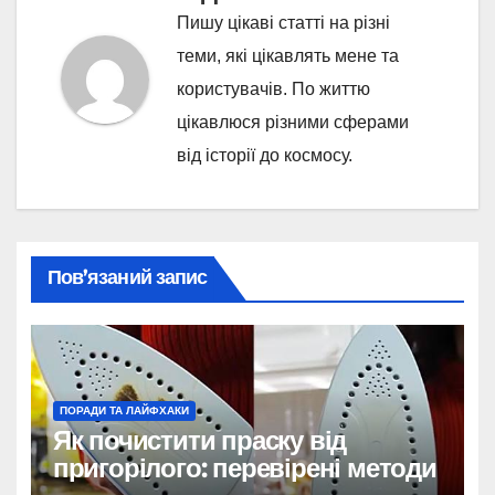
Пишу цікаві статті на різні
теми, які цікавлять мене та
користувачів. По життю
цікавлюся різними сферами
від історії до космосу.
Пов’язаний запис
ПОРАДИ ТА ЛАЙФХАКИ
Як почистити праску від
пригорілого: перевірені методи