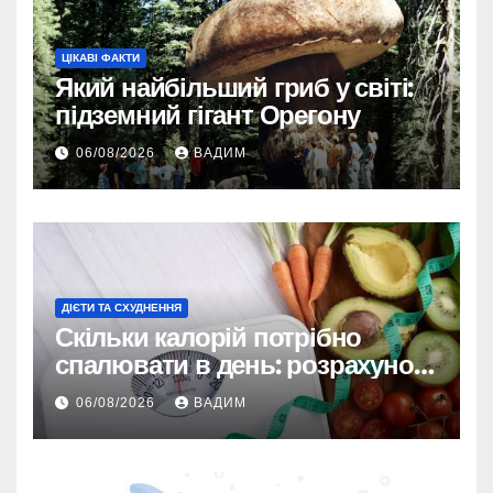
ЦІКАВІ ФАКТИ
Який найбільший гриб у світі:
підземний гігант Орегону
06/08/2026
ВАДИМ
ДІЄТИ ТА СХУДНЕННЯ
Скільки калорій потрібно
спалювати в день: розрахунок
TDEE і безпечні норми
06/08/2026
ВАДИМ