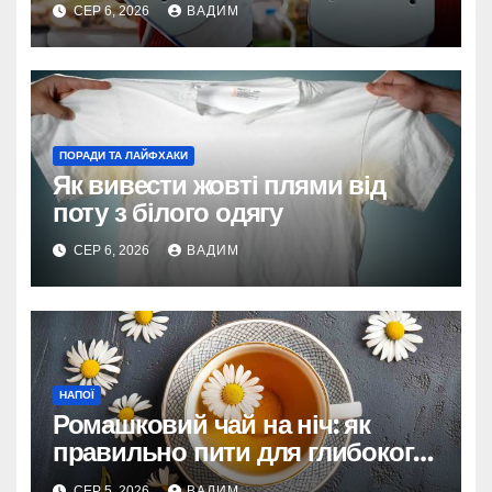
СЕР 6, 2026
ВАДИМ
ПОРАДИ ТА ЛАЙФХАКИ
Як вивести жовті плями від
поту з білого одягу
СЕР 6, 2026
ВАДИМ
НАПОЇ
Ромашковий чай на ніч: як
правильно пити для глибокого
сну
СЕР 5, 2026
ВАДИМ