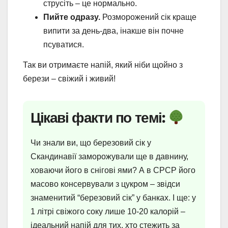
струсіть – це нормально.
Пийте одразу.
Розморожений сік краще
випити за день-два, інакше він почне
псуватися.
Так ви отримаєте напій, який ніби щойно з
берези – свіжий і живий!
Цікаві факти по темі:
Чи знали ви, що березовий сік у
Скандинавії заморожували ще в давнину,
ховаючи його в снігові ями? А в СРСР його
масово консервували з цукром – звідси
знаменитий “березовий сік” у банках. І ще: у
1 літрі свіжого соку лише 10-20 калорій –
ідеальний напій для тих, хто стежить за