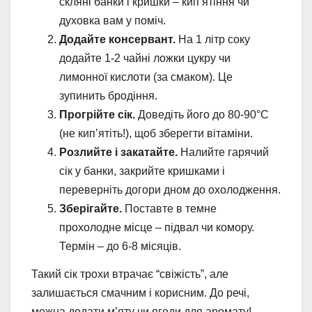
скляні банки і кришки – кип’ятіння чи
духовка вам у поміч.
Додайте консервант.
На 1 літр соку
додайте 1-2 чайні ложки цукру чи
лимонної кислоти (за смаком). Це
зупинить бродіння.
Прогрійте сік.
Доведіть його до 80-90°C
(не кип’ятіть!), щоб зберегти вітаміни.
Розлийте і закатайте.
Налийте гарячий
сік у банки, закрийте кришками і
переверніть догори дном до охолодження.
Зберігайте.
Поставте в темне
прохолодне місце – підвал чи комору.
Термін – до 6-8 місяців.
Такий сік трохи втрачає “свіжість”, але
залишається смачним і корисним. До речі,
можна додати м’яту чи ягоди для аромату!