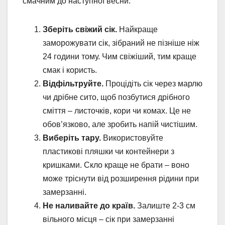
смачним до наступної весни:
Зберіть свіжий сік.
Найкраще
заморожувати сік, зібраний не пізніше ніж
24 години тому. Чим свіжіший, тим краще
смак і користь.
Відфільтруйте.
Процідіть сік через марлю
чи дрібне сито, щоб позбутися дрібного
сміття – листочків, кори чи комах. Це не
обов’язково, але зробить напій чистішим.
Виберіть тару.
Використовуйте
пластикові пляшки чи контейнери з
кришками. Скло краще не брати – воно
може тріснути від розширення рідини при
замерзанні.
Не наливайте до країв.
Залиште 2-3 см
вільного місця – сік при замерзанні