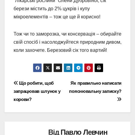
“Лікарські рослини” Олени Дубровіної, сік
берези містить до 2% цукрів і купу
мікроелементів – тож це ще й корисно!
Тож чи то заморозка, чи консервація – обирайте
свій спосіб і насолоджуйтеся природним дивом,
коли захочете. Березовий сік того вартий!
Навігація
Що робити, щоб
Як правильно написати
запрацював шлунок у
пояснювальну записку?
записів
корови?
Від
Павло Левчин