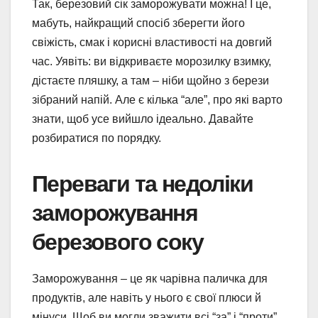
Так, березовий сік заморожувати можна! І це,
мабуть, найкращий спосіб зберегти його
свіжість, смак і корисні властивості на довгий
час. Уявіть: ви відкриваєте морозилку взимку,
дістаєте пляшку, а там – ніби щойно з берези
зібраний напій. Але є кілька “але”, про які варто
знати, щоб усе вийшло ідеально. Давайте
розбиратися по порядку.
Переваги та недоліки
заморожування
березового соку
Заморожування – це як чарівна паличка для
продуктів, але навіть у нього є свої плюси й
мінуси. Щоб ви могли зважити всі “за” і “проти”,