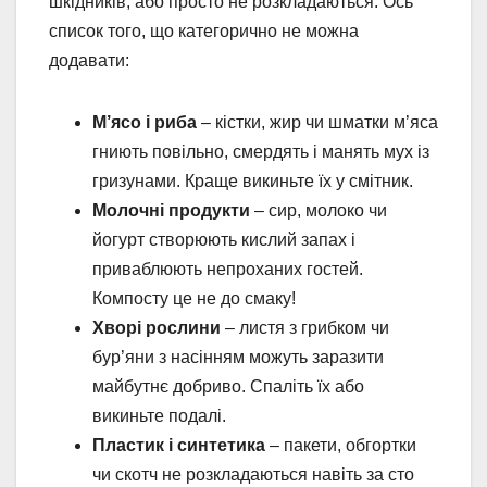
шкідників, або просто не розкладаються. Ось
список того, що категорично не можна
додавати:
М’ясо і риба
– кістки, жир чи шматки м’яса
гниють повільно, смердять і манять мух із
гризунами. Краще викиньте їх у смітник.
Молочні продукти
– сир, молоко чи
йогурт створюють кислий запах і
приваблюють непроханих гостей.
Компосту це не до смаку!
Хворі рослини
– листя з грибком чи
бур’яни з насінням можуть заразити
майбутнє добриво. Спаліть їх або
викиньте подалі.
Пластик і синтетика
– пакети, обгортки
чи скотч не розкладаються навіть за сто