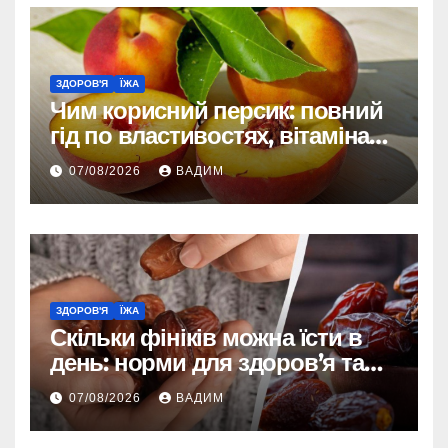
ЗДОРОВ'Я
ЇЖА
Чим корисний персик: повний
гід по властивостях, вітамінах і
впливі на організм
07/08/2026
ВАДИМ
ЗДОРОВ'Я
ЇЖА
Скільки фініків можна їсти в
день: норми для здоров’я та
енергії
07/08/2026
ВАДИМ