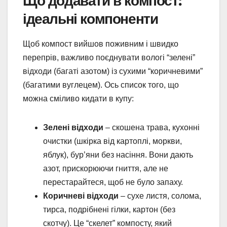
Що додавати в компост:
ідеальні компоненти
Щоб компост вийшов поживним і швидко
перепрів, важливо поєднувати вологі “зелені”
відходи (багаті азотом) із сухими “коричневими”
(багатими вуглецем). Ось список того, що
можна сміливо кидати в купу:
Зелені відходи
– скошена трава, кухонні
очистки (шкірка від картоплі, моркви,
яблук), бур’яни без насіння. Вони дають
азот, прискорюючи гниття, але не
перестарайтеся, щоб не було запаху.
Коричневі відходи
– сухе листя, солома,
тирса, подрібнені гілки, картон (без
скотчу). Це “скелет” компосту, який