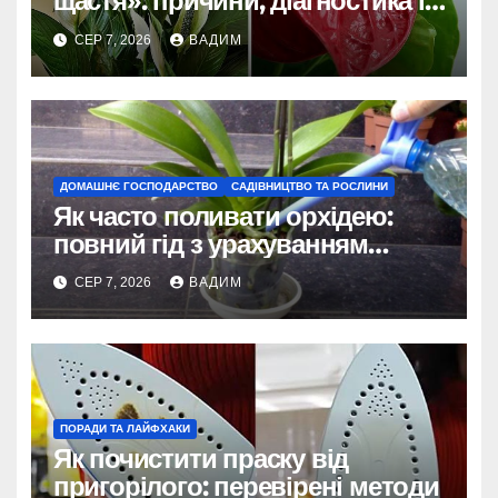
щастя»: причини, діагностика і
порятунок рослини
СЕР 7, 2026
ВАДИМ
ДОМАШНЄ ГОСПОДАРСТВО
САДІВНИЦТВО ТА РОСЛИНИ
Як часто поливати орхідею:
повний гід з урахуванням
сезону та виду
СЕР 7, 2026
ВАДИМ
ПОРАДИ ТА ЛАЙФХАКИ
Як почистити праску від
пригорілого: перевірені методи