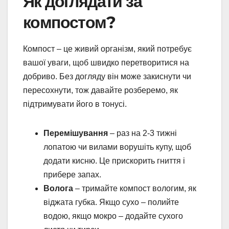
Як доглядати за
компостом?
Компост – це живий організм, який потребує
вашої уваги, щоб швидко перетворитися на
добриво. Без догляду він може закиснути чи
пересохнути, тож давайте розберемо, як
підтримувати його в тонусі.
Перемішування
– раз на 2-3 тижні
лопатою чи вилами ворушіть купу, щоб
додати кисню. Це прискорить гниття і
прибере запах.
Волога
– тримайте компост вологим, як
віджата губка. Якщо сухо – полийте
водою, якщо мокро – додайте сухого