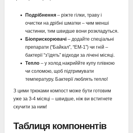
Подрібнення
– ріжте гілки, траву і
очистки на дрібні шматки – чим менші
частинки, тим швидше вони розкладуться.
Біоприскорювачі
– додайте спеціальні
препарати (“Байкал”, “ЕМ-1”) чи гній –
бактерії “з’їдять” відходи за лічені місяці.
Тепло
– у холод накриййте купу плівкою
чи соломою, щоб підтримувати
температуру. Бактерії люблять тепло!
З цими трюками компост може бути готовим
уже за 3-4 місяці – швидше, ніж ви встигнете
скучити за ним!
Таблиця компонентів