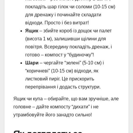
покладіть шар гілок чи соломи (10-15 см)
для дренажу і починайте складати
відходи. Просто і без витрат!
Ящик
– збийте короб із дощок чи палет
(висота 1 м), залишивши щілини для
повітря. Всередину покладіть дренаж, і
готово – компост у “будиночку”!
Шари
– чергайте “зелені” (5-10 см) і
“коричневі” (10-15 см) відходи, як
листковий пиріг. Це прискорить
перепрівання і додасть структури.
Ящик чи купа – обирайте, що вам зручніше, але
головне – дайте компосту “дихати” і не
утрамбовуйте його занадто сильно!