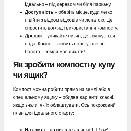
Ідеально – під деревом чи біля паркану.
Доступність
– оберіть місце, куди легко
підійти з відром відходів чи лопатою. Це
спростить догляд і використання компосту.
Дренаж
– уникайте низин, де скупчується
вода. Компост любить вологу, але не
болото – земля має дихати!
Як зробити компостну купу
чи ящик?
Компост можна робити прямо на землі або в
спеціальному ящику – обидва варіанти класні,
якщо знати, як їх облаштувати. Ось покроковий
план для ідеального старту:
На землі
– розчистьте ділянку 1-1,5 м²,