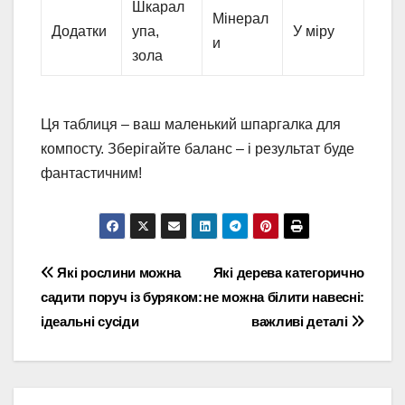
Шкарал
Мінерал
Додатки
упа,
У міру
и
зола
Ця таблиця – ваш маленький шпаргалка для
компосту. Зберігайте баланс – і результат буде
фантастичним!
Навігація
Які рослини можна
Які дерева категорично
садити поруч із буряком:
не можна білити навесні:
записів
ідеальні сусіди
важливі деталі