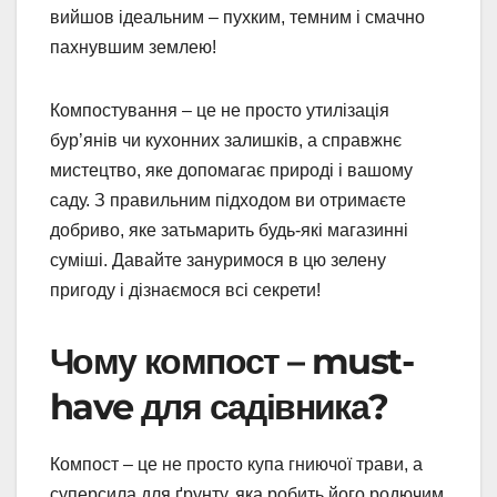
вийшов ідеальним – пухким, темним і смачно
пахнувшим землею!
Компостування – це не просто утилізація
бур’янів чи кухонних залишків, а справжнє
мистецтво, яке допомагає природі і вашому
саду. З правильним підходом ви отримаєте
добриво, яке затьмарить будь-які магазинні
суміші. Давайте зануримося в цю зелену
пригоду і дізнаємося всі секрети!
Чому компост – must-
have для садівника?
Компост – це не просто купа гниючої трави, а
суперсила для ґрунту, яка робить його родючим