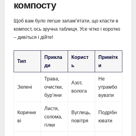
компосту
Щоб вам було легше запам’ятати, що класти в
компост, ось зручна таблиця. Усе чітко і коротко
– дивіться і дійте!
Прикла
Корист
Примітк
Тип
ди
ь
и
Трава,
Не
Азот,
Зелені
очистки,
утрамбо
волога
бур’яни
вувати
Листя,
Коричне
Вуглець,
Подрібн
солома,
ві
повітря
ювати
гілки