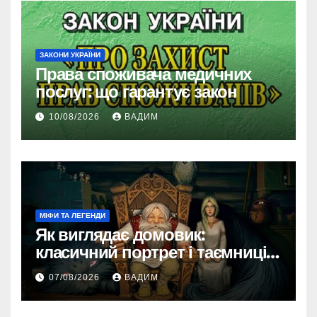
ЗАКОНИ УКРАЇНИ
Права споживача медичних
послуг: що гарантує закон
10/08/2026
ВАДИМ
МІФИ ТА ЛЕГЕНДИ
Як виглядає домовик:
класичний портрет і таємниці
зовнішності
07/08/2026
ВАДИМ