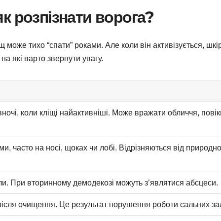
к розпізнати ворога?
 може тихо “спати” роками. Але коли він активізується, шкі
на які варто звернути увагу.
ночі, коли кліщі найактивніші. Може вражати обличчя, повік
и, часто на носі, щоках чи лобі. Відрізняються від природн
ули. При вторинному демодекозі можуть з’являтися абсцеси.
 після очищення. Це результат порушення роботи сальних за