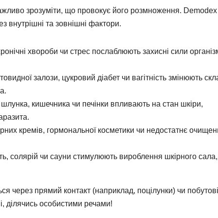
ажливо зрозуміти, що провокує його розмноження. Demodex
з внутрішні та зовнішні фактори.
ронічні хвороби чи стрес послаблюють захисні сили організ
видної залози, цукровий діабет чи вагітність змінюють скл
а.
лунка, кишечника чи печінки впливають на стан шкіри,
аразита.
них кремів, гормональної косметики чи недостатнє очищен
ть, солярій чи сауни стимулюють вироблення шкірного сала
я через прямий контакт (наприклад, поцілунки) чи побутов
і, ділячись особистими речами!