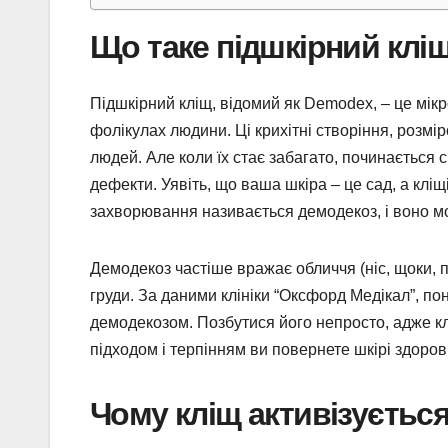
Що таке підшкірний кліщ
Підшкірний кліщ, відомий як Demodex, – це мікр
фолікулах людини. Ці крихітні створіння, розмі
людей. Але коли їх стає забагато, починається с
дефекти. Уявіть, що ваша шкіра – це сад, а кліщ
захворювання називається демодекоз, і воно мо
Демодекоз частіше вражає обличчя (ніс, щоки, 
груди. За даними клініки “Оксфорд Медікал”, п
демодекозом. Позбутися його непросто, адже клі
підходом і терпінням ви повернете шкірі здоров
Чому кліщ активізуєтьс