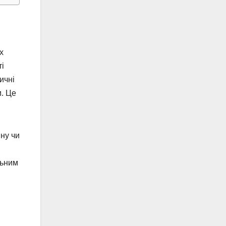
х
ті
ичні
м. Це
ну чи
льним