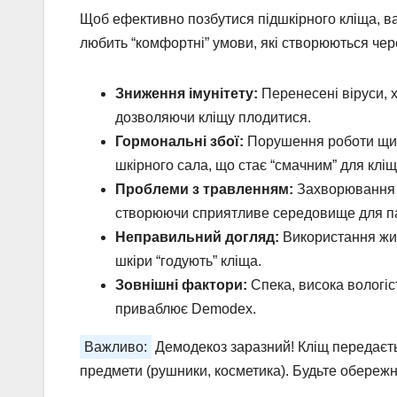
Щоб ефективно позбутися підшкірного кліща, в
любить “комфортні” умови, які створюються чере
Зниження імунітету:
Перенесені віруси, х
дозволяючи кліщу плодитися.
Гормональні збої:
Порушення роботи щито
шкірного сала, що стає “смачним” для кліщ
Проблеми з травленням:
Захворювання ш
створюючи сприятливе середовище для п
Неправильний догляд:
Використання жир
шкіри “годують” кліща.
Зовнішні фактори:
Спека, висока вологіс
приваблює Demodex.
Важливо:
Демодекоз заразний! Кліщ передаєтьс
предмети (рушники, косметика). Будьте обережн