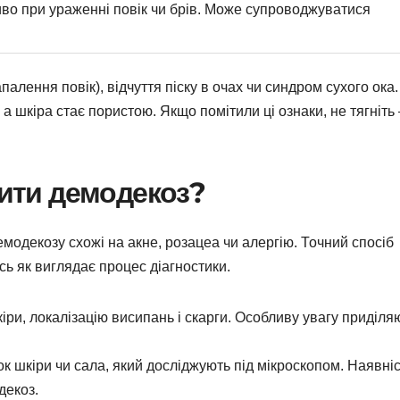
ливо при ураженні повік чи брів. Може супроводжуватися
алення повік), відчуття піску в очах чи синдром сухого ока.
а шкіра стає пористою. Якщо помітили ці ознаки, не тягніть 
дити демодекоз?
модекозу схожі на акне, розацеа чи алергію. Точний спосіб
сь як виглядає процес діагностики.
іри, локалізацію висипань і скарги. Особливу увагу приділя
к шкіри чи сала, який досліджують під мікроскопом. Наявні
декоз.