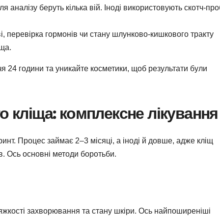
я аналізу беруть кілька вій. Іноді використовують скотч-про
і, перевірка гормонів чи стану шлунково-кишкового тракту
ща.
я 24 години та уникайте косметики, щоб результати були
о кліща: комплексне лікування
инт. Процес займає 2–3 місяці, а іноді й довше, адже кліщ
в. Ось основні методи боротьби.
яжкості захворювання та стану шкіри. Ось найпоширеніші