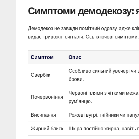
Симптоми демодекозу: я
Демодекоз не завжди помітний одразу, адже кліщ
видає тривожні сигнали. Ось ключові симптоми, 
Симптом
Опис
Особливо сильний увечері чи в
Свербіж
брови.
Червоні плями з чіткими межам
Почервоніння
рум’янцю.
Висипання
Рожеві вугрі, гнійники чи пап
Жирний блиск
Шкіра постійно жирна, навіть