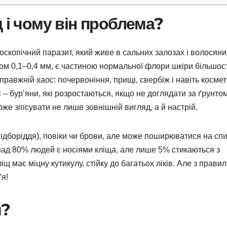
 і чому він проблема?
оскопічний паразит, який живе в сальних залозах і волосяни
ром 0,1–0,4 мм, є частиною нормальної флори шкіри більшос
правжній хаос: почервоніння, прищі, свербіж і навіть космет
і – бур’яни, які розростаються, якщо не доглядати за ґрунто
же зіпсувати не лише зовнішній вигляд, а й настрій.
підборіддя), повіки чи брови, але може поширюватися на спи
онад 80% людей є носіями кліща, але лише 5% стикаються з
щ має міцну кутикулу, стійку до багатьох ліків. Але з прави
’я!
я?