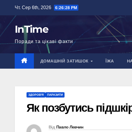
Перейти
Чт. Сер 6th, 2026
6:26:29 PM
до
вмісту
InTime
Поради та цікаві факти
ДОМАШНІЙ ЗАТИШОК
ЇЖА
Н
ЗДОРОВ'Я
ПАРАЗИТИ
Як позбутись підшкі
Від
Павло Левчин