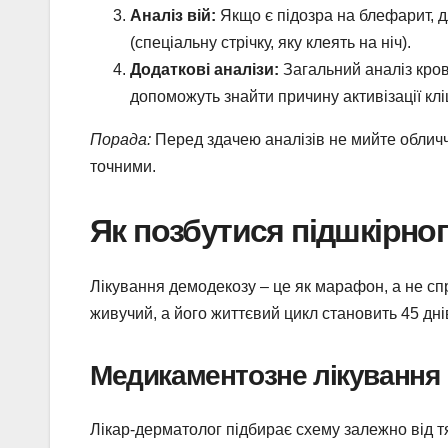
Аналіз вій:
Якщо є підозра на блефарит, дл
(спеціальну стрічку, яку клеять на ніч).
Додаткові аналізи:
Загальний аналіз кров
допоможуть знайти причину активізації клі
Порада:
Перед здачею аналізів не мийте обличч
точними.
Як позбутися підшкірног
Лікування демодекозу – це як марафон, а не спр
живучий, а його життєвий цикл становить 45 дні
Медикаментозне лікування
Лікар-дерматолог підбирає схему залежно від т