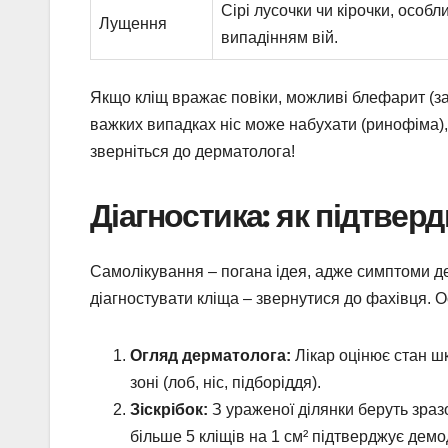
Сірі лусочки чи кірочки, особ
Лущення
випадінням вій.
Якщо кліщ вражає повіки, можливі блефарит (зап
важких випадках ніс може набухати (ринофіма), 
зверніться до дерматолога!
Діагностика: як підтвер
Самолікування – погана ідея, адже симптоми де
діагностувати кліща – звернутися до фахівця. О
Огляд дерматолога:
Лікар оцінює стан шк
зоні (лоб, ніс, підборіддя).
Зіскрібок:
З ураженої ділянки беруть зразо
більше 5 кліщів на 1 см² підтверджує демо