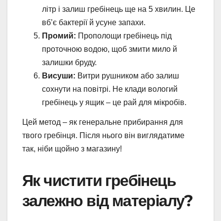
літр і залиш гребінець ще на 5 хвилин. Це
вб’є бактерії й усуне запахи.
Промий:
Прополощи гребінець під
проточною водою, щоб змити мило й
залишки бруду.
Висуши:
Витри рушником або залиш
сохнути на повітрі. Не клади вологий
гребінець у ящик – це рай для мікробів.
Цей метод – як генеральне прибирання для
твого гребінця. Після нього він виглядатиме
так, ніби щойно з магазину!
Як чистити гребінець
залежно від матеріалу?