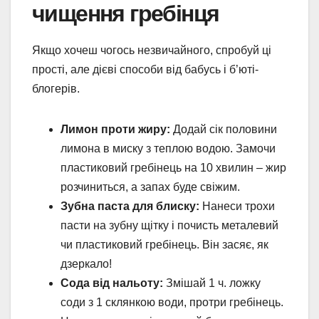
чищення гребінця
Якщо хочеш чогось незвичайного, спробуй ці
прості, але дієві способи від бабусь і б’юті-
блогерів.
Лимон проти жиру:
Додай сік половини
лимона в миску з теплою водою. Замочи
пластиковий гребінець на 10 хвилин – жир
розчиниться, а запах буде свіжим.
Зубна паста для блиску:
Нанеси трохи
пасти на зубну щітку і почисть металевий
чи пластиковий гребінець. Він засяє, як
дзеркало!
Сода від нальоту:
Змішай 1 ч. ложку
соди з 1 склянкою води, протри гребінець.