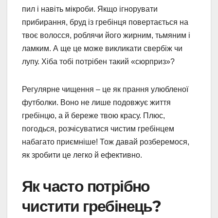
пил і навіть мікроби. Якщо ігнорувати
прибирання, бруд із гребінця повертається на
твоє волосся, роблячи його жирним, тьмяним і
ламким. А ще це може викликати свербіж чи
лупу. Хіба тобі потрібен такий «сюрприз»?
Регулярне чищення – це як прання улюбленої
футболки. Воно не лише подовжує життя
гребінцю, а й береже твою красу. Плюс,
погодься, розчісуватися чистим гребінцем
набагато приємніше! Тож давай розберемося,
як зробити це легко й ефективно.
Як часто потрібно
чистити гребінець?