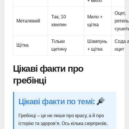
+ мило
Оцет,
Так, 10
Мило +
Металевий
ретел
хвилин
щітка
сушит
Тільки
Шампунь
Сода 
Щітка
щетину
+ щітка
оцет
Цікаві факти про
гребінці
Цікаві факти по темі:
Гребінці – це не лише про красу, а й про
історію та здоров’я. Ось кілька сюрпризів,