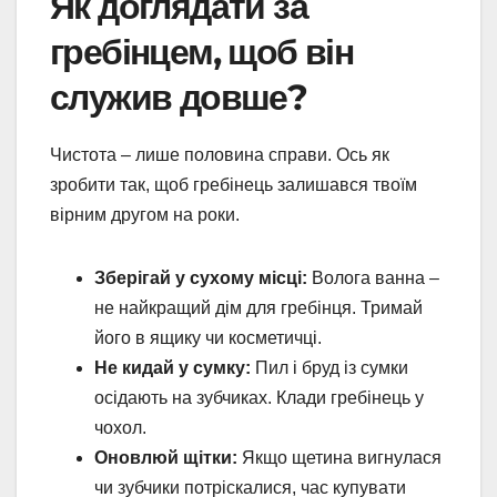
Як доглядати за
гребінцем, щоб він
служив довше?
Чистота – лише половина справи. Ось як
зробити так, щоб гребінець залишався твоїм
вірним другом на роки.
Зберігай у сухому місці:
Волога ванна –
не найкращий дім для гребінця. Тримай
його в ящику чи косметичці.
Не кидай у сумку:
Пил і бруд із сумки
осідають на зубчиках. Клади гребінець у
чохол.
Оновлюй щітки:
Якщо щетина вигнулася
чи зубчики потріскалися, час купувати