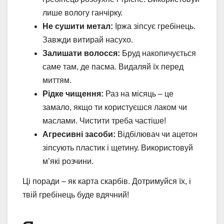
лише вологу ганчірку.
Не сушити метал:
Іржа зіпсує гребінець.
Завжди витирай насухо.
Залишати волосся:
Бруд накопичується
саме там, де пасма. Видаляй їх перед
миттям.
Рідке чищення:
Раз на місяць – це
замало, якщо ти користуєшся лаком чи
маслами. Чистити треба частіше!
Агресивні засоби:
Відбілювач чи ацетон
зіпсують пластик і щетину. Використовуй
м’які розчини.
Ці поради – як карта скарбів. Дотримуйся їх, і
твій гребінець буде вдячний!