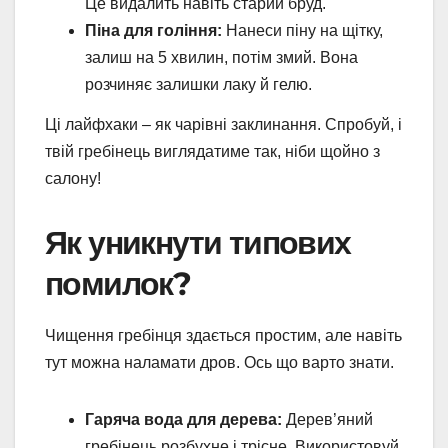
Це видалить навіть старий бруд.
Піна для гоління:
Нанеси піну на щітку,
залиш на 5 хвилин, потім змий. Вона
розчиняє залишки лаку й гелю.
Ці лайфхаки – як чарівні заклинання. Спробуй, і
твій гребінець виглядатиме так, ніби щойно з
салону!
Як уникнути типових
помилок?
Чищення гребінця здається простим, але навіть
тут можна наламати дров. Ось що варто знати.
Гаряча вода для дерева:
Дерев’яний
гребінець розбухне і трісне. Використовуй