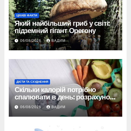
ЦІКАВІ ФАКТИ
Який найбільший гриб у світі:
підземний гігант Орегону
06/08/2026
ВАДИМ
ДІЄТИ ТА СХУДНЕННЯ
Скільки калорій потрібно
спалювати в день: розрахунок
TDEE і безпечні норми
06/08/2026
ВАДИМ