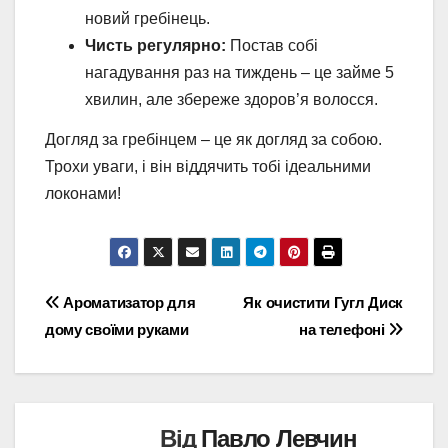
новий гребінець.
Чисть регулярно:
Постав собі
нагадування раз на тиждень – це займе 5
хвилин, але збереже здоров’я волосся.
Догляд за гребінцем – це як догляд за собою.
Трохи уваги, і він віддячить тобі ідеальними
локонами!
Навігація
Ароматизатор для
Як очистити Гугл Диск
дому своїми руками
на телефоні
записів
Від
Павло Левчин