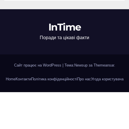
InTime
Поради та цікаві факти
Сайт працює на WordPress
|
Тема:Newsup за
Themeansar
.
Home
Контакти
Політика конфіденційності
Про нас
Угода користувача