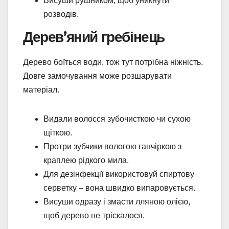
Висуши рушником, щоб уникнути
розводів.
Дерев’яний гребінець
Дерево боїться води, тож тут потрібна ніжність.
Довге замочування може розшарувати
матеріал.
Видали волосся зубочисткою чи сухою
щіткою.
Протри зубчики вологою ганчіркою з
краплею рідкого мила.
Для дезінфекції використовуй спиртову
серветку – вона швидко випаровується.
Висуши одразу і змасти лляною олією,
щоб дерево не тріскалося.