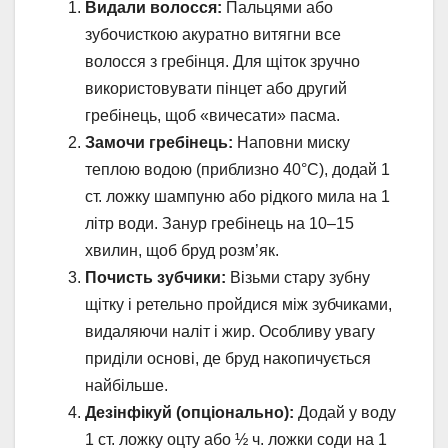
Видали волосся:
Пальцями або
зубочисткою акуратно витягни все
волосся з гребінця. Для щіток зручно
використовувати пінцет або другий
гребінець, щоб «вичесати» пасма.
Замочи гребінець:
Наповни миску
теплою водою (приблизно 40°C), додай 1
ст. ложку шампуню або рідкого мила на 1
літр води. Занур гребінець на 10–15
хвилин, щоб бруд розм’як.
Почисть зубчики:
Візьми стару зубну
щітку і ретельно пройдися між зубчиками,
видаляючи наліт і жир. Особливу увагу
приділи основі, де бруд накопичується
найбільше.
Дезінфікуй (опціонально):
Додай у воду
1 ст. ложку оцту або ½ ч. ложки соди на 1