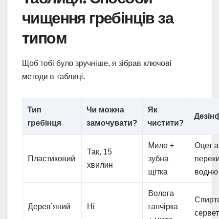
чищення гребінців за
типом
Щоб тобі було зручніше, я зібрав ключові
методи в таблиці.
Тип
Чи можна
Як
Дезін
гребінця
замочувати?
чистити?
Мило +
Оцет 
Так, 15
Пластиковий
зубна
перек
хвилин
щітка
водню
Волога
Спирт
Дерев’яний
Ні
ганчірка
сервет