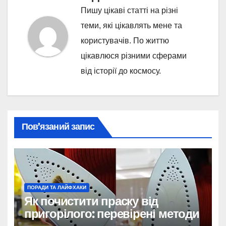
Пишу цікаві статті на різні
теми, які цікавлять мене та
користувачів. По життю
цікавлюся різними сферами
від історії до космосу.
Пов’язаний запис
ПОРАДИ ТА ЛАЙФХАКИ
Як почистити праску від
пригорілого: перевірені методи