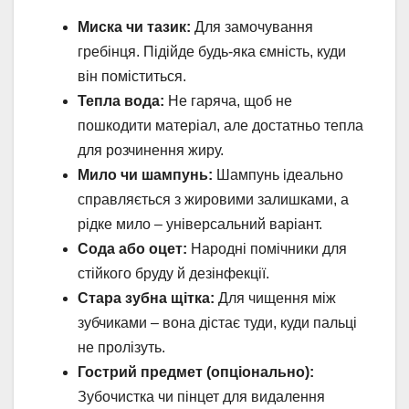
Миска чи тазик:
Для замочування
гребінця. Підійде будь-яка ємність, куди
він поміститься.
Тепла вода:
Не гаряча, щоб не
пошкодити матеріал, але достатньо тепла
для розчинення жиру.
Мило чи шампунь:
Шампунь ідеально
справляється з жировими залишками, а
рідке мило – універсальний варіант.
Сода або оцет:
Народні помічники для
стійкого бруду й дезінфекції.
Стара зубна щітка:
Для чищення між
зубчиками – вона дістає туди, куди пальці
не пролізуть.
Гострий предмет (опціонально):
Зубочистка чи пінцет для видалення