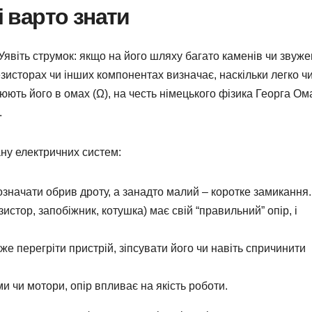
і варто знати
 Уявіть струмок: якщо на його шляху багато каменів чи звуже
езисторах чи інших компонентах визначає, наскільки легко ч
ють його в омах (Ω), на честь німецького фізика Георга Ом
.
ну електричних систем:
значати обрив дроту, а занадто малий – коротке замикання.
стор, запобіжник, котушка) має свій “правильний” опір, і
е перегріти пристрій, зіпсувати його чи навіть спричинити
ми чи мотори, опір впливає на якість роботи.