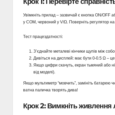
Крок 1: Перевірте справніс
Увімкніть прилад – зазвичай є кнопка ON/OFF а
у COM, червоний у V/Ω. Поверніть регулятор на 
Тест працездатності:
З’єднайте металеві кінчики щупів між собо
Дивіться на дисплей: має бути 0-0.5 Ω – це
Якщо цифри скачуть, екран тьмяний або ні
від моделі).
Якщо мультиметр “мовчить”, замініть батарею чи
ватна паличка творять дива!
Крок 2: Вимкніть живлення