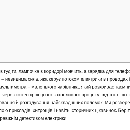
в гудіти, лампочка в коридорі мовчить, а зарядка для телеф
 – невидима сила, яка керує потоком електрики в проводах і
мультиметра – маленького чарівника, який розкриває таємни
с через кожен крок цього захопливого процесу: від того, що 
ірювання й розгадування найскладніших поломок. Ми розбер
купою прикладів, хитрощів і навіть історичних цікавинок. Беріт
правжнім детективом електрики!