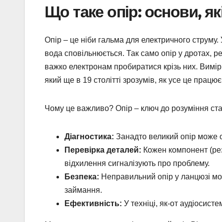
Що таке опір: основи, як
Опір – це ніби гальма для електричного струму.
вода сповільнюється. Так само опір у дротах, р
важко електронам пробиратися крізь них. Вимірю
який ще в 19 столітті зрозумів, як усе це працює
Чому це важливо? Опір – ключ до розуміння ста
Діагностика:
Занадто великий опір може о
Перевірка деталей:
Кожен компонент (рези
відхилення сигналізують про проблему.
Безпека:
Неправильний опір у ланцюзі мож
займання.
Ефективність:
У техніці, як-от аудіосисте