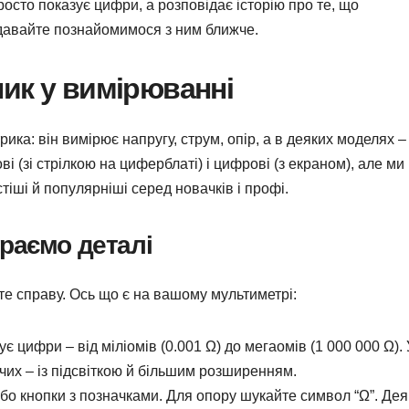
росто показує цифри, а розповідає історію про те, що
давайте познайомимося з ним ближче.
ик у вимірюванні
ика: він вимірює напругу, струм, опір, а в деяких моделях –
і (зі стрілкою на циферблаті) і цифрові (з екраном), але ми
іші й популярніші серед новачків і профі.
раємо деталі
єте справу. Ось що є на вашому мультиметрі:
 цифри – від міліомів (0.001 Ω) до мегаомів (1 000 000 Ω). 
их – із підсвіткою й більшим розширенням.
бо кнопки з позначками. Для опору шукайте символ “Ω”. Дея