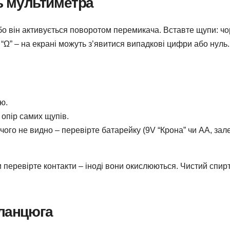
ть мультиметра
бо він активується поворотом перемикача. Вставте щупи: ч
“Ω” – на екрані можуть з’явитися випадкові цифри або нуль.
ю.
 опір самих щупів.
чого не видно – перевірте батарейку (9V “Крона” чи AA, за
 перевірте контакти – іноді вони окислюються. Чистий спирт
 ланцюга