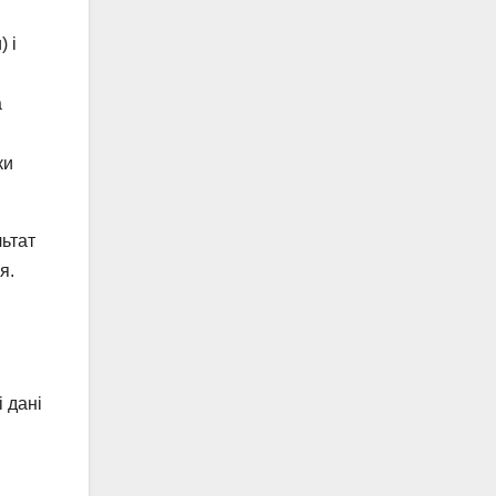
 і
а
ки
льтат
я.
 дані