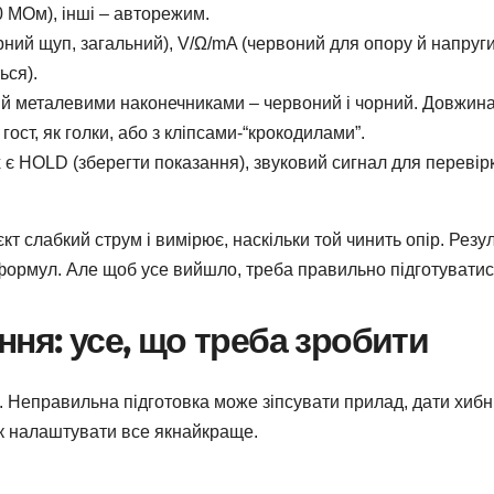
0 МОм), інші – авторежим.
ний щуп, загальний), V/Ω/mA (червоний для опору й напруги)
ься).
 й металевими наконечниками – червоний і чорний. Довжин
гост, як голки, або з кліпсами-“крокодилами”.
є HOLD (зберегти показання), звуковий сигнал для перевір
т слабкий струм і вимірює, наскільки той чинить опір. Резу
 формул. Але щоб усе вийшло, треба правильно підготуватис
ня: усе, що треба зробити
”. Неправильна підготовка може зіпсувати прилад, дати хибні
 як налаштувати все якнайкраще.