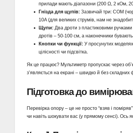
прилади мають діапазони (200 Ω, 2 кОм, 2
Гнізда для щупів:
Зазвичай три: COM (чор
10A (для великих струмів, нам не знадобит
Щупи:
Два дроти з пластиковими ручками
дротів – 50-100 см, а наконечники бувають 
Кнопки чи функції:
У просунутих моделях 
цілісності чи підсвітка.
Як це працює? Мультиметр пропускає через об’єк
з’являється на екрані – швидко й без складних
Підготовка до вимірюван
Перевірка опору – це не просто “взяв і поміряв
чи навіть шокувати вас (у прямому сенсі). Ось