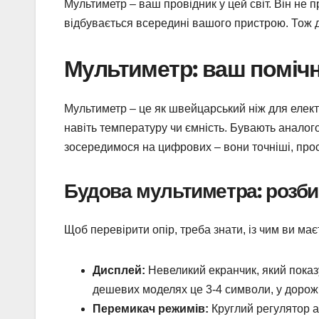
Мультиметр – ваш провідник у цей світ. Він не п
відбувається всередині вашого пристрою. Тож 
Мультиметр: ваш помічн
Мультиметр – це як швейцарський ніж для електр
навіть температуру чи ємність. Бувають аналогов
зосередимося на цифрових – вони точніші, прост
Будова мультиметра: розби
Щоб перевірити опір, треба знати, із чим ви ма
Дисплей:
Невеликий екранчик, який показує
дешевих моделях це 3-4 символи, у дорожч
Перемикач режимів:
Круглий регулятор а