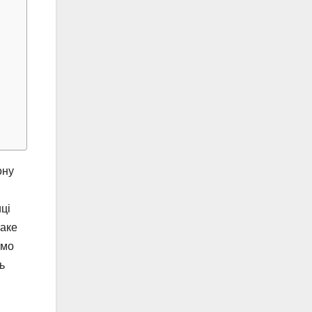
ону
ці
таке
емо
ь