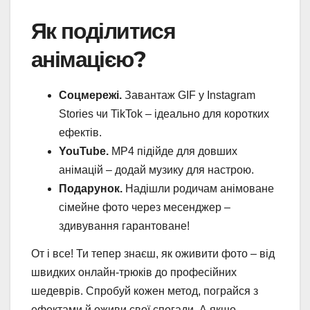
Як поділитися
анімацією?
Соцмережі.
Завантаж GIF у Instagram
Stories чи TikTok – ідеально для коротких
ефектів.
YouTube.
MP4 підійде для довших
анімацій – додай музику для настрою.
Подарунок.
Надішли родичам анімоване
сімейне фото через месенджер –
здивування гарантоване!
От і все! Ти тепер знаєш, як оживити фото – від
швидких онлайн-трюків до професійних
шедеврів. Спробуй кожен метод, пограйся з
ефектами й оживи свої спогади. А якщо