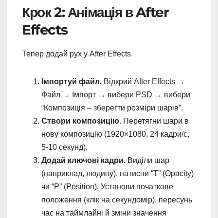
Крок 2: Анімація в After
Effects
Тепер додай рух у After Effects.
Імпортуй файл.
Відкрий After Effects →
Файл → Імпорт → вибери PSD → вибери
“Композиція – зберегти розміри шарів”.
Створи композицію.
Перетягни шари в
нову композицію (1920×1080, 24 кадри/с,
5-10 секунд).
Додай ключові кадри.
Виділи шар
(наприклад, людину), натисни “T” (Opacity)
чи “P” (Position). Установи початкове
положення (клік на секундомір), пересунь
час на таймлайні й зміни значення