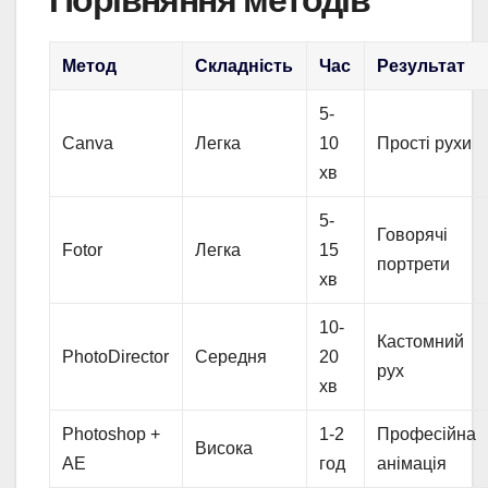
Метод
Складність
Час
Результат
5-
Canva
Легка
10
Прості рухи
хв
5-
Говорячі
Fotor
Легка
15
портрети
хв
10-
Кастомний
PhotoDirector
Середня
20
рух
хв
Photoshop +
1-2
Професійна
Висока
AE
год
анімація