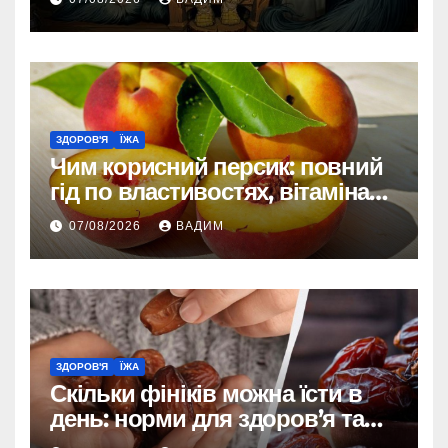
ЗДОРОВ'Я
ЇЖА
Чим корисний персик: повний
гід по властивостях, вітамінах і
впливі на організм
07/08/2026
ВАДИМ
ЗДОРОВ'Я
ЇЖА
Скільки фініків можна їсти в
день: норми для здоров’я та
енергії