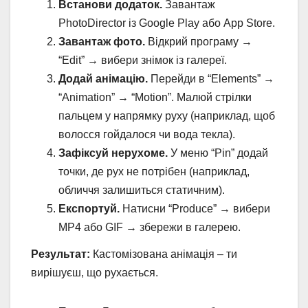
Встанови додаток.
Завантаж
PhotoDirector із Google Play або App Store.
Завантаж фото.
Відкрий програму →
“Edit” → вибери знімок із галереї.
Додай анімацію.
Перейди в “Elements” →
“Animation” → “Motion”. Малюй стрілки
пальцем у напрямку руху (наприклад, щоб
волосся гойдалося чи вода текла).
Зафіксуй нерухоме.
У меню “Pin” додай
точки, де рух не потрібен (наприклад,
обличчя залишиться статичним).
Експортуй.
Натисни “Produce” → вибери
MP4 або GIF → збережи в галерею.
Результат:
Кастомізована анімація – ти
вирішуєш, що рухається.