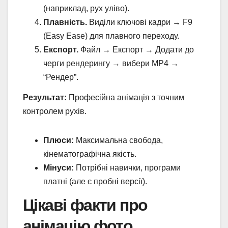
(наприклад, рух уліво).
Плавність.
Виділи ключові кадри → F9
(Easy Ease) для плавного переходу.
Експорт.
Файл → Експорт → Додати до
черги рендерингу → вибери MP4 →
“Рендер”.
Результат:
Професійна анімація з точним
контролем рухів.
Плюси:
Максимальна свобода,
кінематографічна якість.
Мінуси:
Потрібні навички, програми
платні (але є пробні версії).
Цікаві факти про
анімацію фото