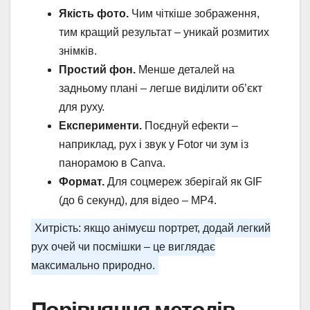
Якість фото.
Чим чіткіше зображення,
тим кращий результат – уникай розмитих
знімків.
Простий фон.
Менше деталей на
задньому плані – легше виділити об’єкт
для руху.
Експерименти.
Поєднуй ефекти –
наприклад, рух і звук у Fotor чи зум із
панорамою в Canva.
Формат.
Для соцмереж зберігай як GIF
(до 6 секунд), для відео – MP4.
Хитрість: якщо анімуєш портрет, додай легкий
рух очей чи посмішки – це виглядає
максимально природно.
Порівняння методів