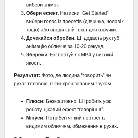
вибери знімок.
Обери ефект.
Натисни “Get Started” →
вибери голос із пресетів (дівчинка, чоловік
тощо) або введи свій текст для озвучки.
Дочекайся обробки.
ШІ додасть рух губ і
анімацію обличчя за 10-20 секунд.
Збережи.
Експортуй як MP4 у високій
якості.
Результат:
Фото, де людина “говорить” чи
рухає головою, із синхронізованим звуком.
Плюси:
Безкоштовно, ШІ робить усю
роботу, цікавий ефект “говоріння”.
Мінуси:
Потрібен чіткий портрет із
видимим обличчям, обмеження в рухах.