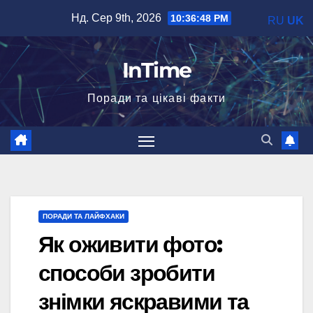
Перейти
Нд. Сер 9th, 2026
10:36:49 PM
RU
UK
до
вмісту
InTime
Поради та цікаві факти
ПОРАДИ ТА ЛАЙФХАКИ
Як оживити фото:
способи зробити
знімки яскравими та