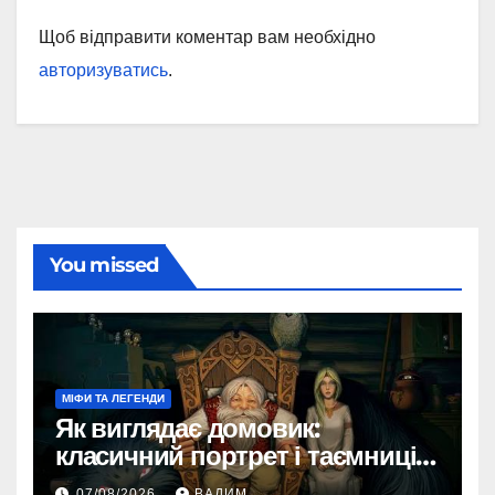
Щоб відправити коментар вам необхідно
авторизуватись
.
You missed
МІФИ ТА ЛЕГЕНДИ
Як виглядає домовик:
класичний портрет і таємниці
зовнішності
07/08/2026
ВАДИМ