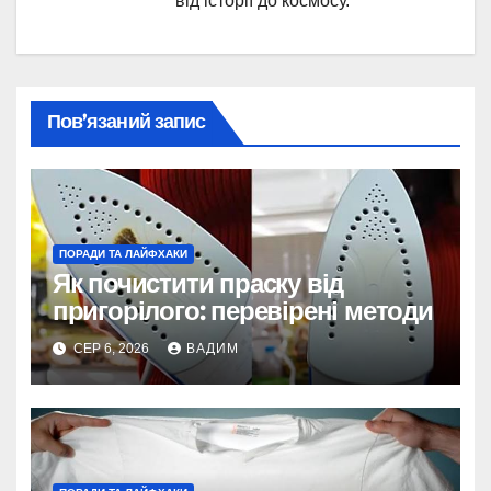
від історії до космосу.
Пов’язаний запис
ПОРАДИ ТА ЛАЙФХАКИ
Як почистити праску від
пригорілого: перевірені методи
СЕР 6, 2026
ВАДИМ