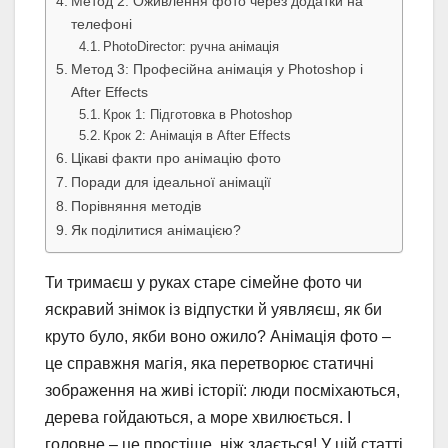
Метод 2: Оживлення фото через додатки на
телефоні
PhotoDirector: ручна анімація
Метод 3: Професійна анімація у Photoshop і
After Effects
Крок 1: Підготовка в Photoshop
Крок 2: Анімація в After Effects
Цікаві факти про анімацію фото
Поради для ідеальної анімації
Порівняння методів
Як поділитися анімацією?
Ти тримаєш у руках старе сімейне фото чи
яскравий знімок із відпустки й уявляєш, як би
круто було, якби воно ожило? Анімація фото –
це справжня магія, яка перетворює статичні
зображення на живі історії: люди посміхаються,
дерева гойдаються, а море хвилюється. І
головне – це простіше, ніж здається! У цій статті