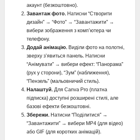
акаунт (безкоштовно).
Завантаж фото.
Натисни “Створити
дизайн” → “Фото” → “Завантажити” →
вибери зображення з комп’ютера чи
телефону.
Додай анімацію.
Виділи фото на полотні,
зверху з’явиться панель. Натисни
“Анімувати” → вибери ефект: “Панорама”
(рух у сторони), “Зум” (наближення),
“Пензель” (мальовничий стиль).
Налаштуй.
Для Canva Pro (платна
підписка) доступні розширені стилі, але
базові ефекти безкоштовні.
Збережи.
Натисни “Поділитися” →
“Завантажити” → вибери MP4 (для відео)
або GIF (для коротких анімацій).