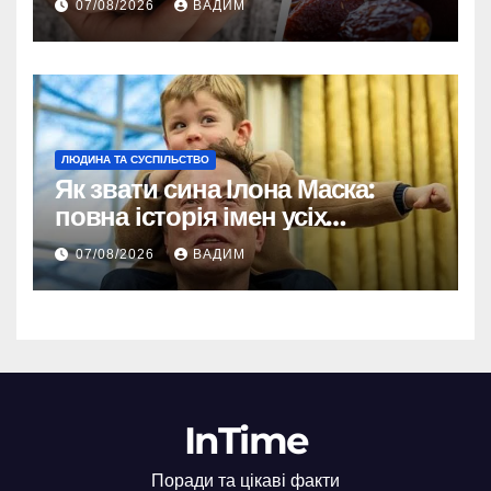
07/08/2026
ВАДИМ
ЛЮДИНА ТА СУСПІЛЬСТВО
Як звати сина Ілона Маска:
повна історія імен усіх
хлопчиків мільярдера
07/08/2026
ВАДИМ
InTime
Поради та цікаві факти