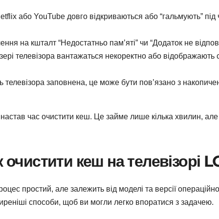
tflix або YouTube довго відкриваються або “гальмують” під 
ння на кшталт “Недостатньо пам’яті” чи “Додаток не відпов
ері телевізора вантажаться некоректно або відображають с
 телевізора заповнена, це може бути пов’язано з накопиче
 настав час очистити кеш. Це займе лише кілька хвилин, але
к очистити кеш на телевізорі L
оцес простий, але залежить від моделі та версії операційно
еніші способи, щоб ви могли легко впоратися з задачею.