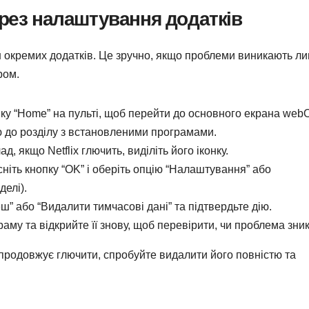
ерез налаштування додатків
 окремих додатків. Це зручно, якщо проблеми виникають ли
ром.
ку “Home” на пульті, щоб перейти до основного екрана web
 до розділу з встановленими програмами.
, якщо Netflix глючить, виділіть його іконку.
ніть кнопку “OK” і оберіть опцію “Налаштування” або
делі).
ш” або “Видалити тимчасові дані” та підтвердьте дію.
аму та відкрийте її знову, щоб перевірити, чи проблема зник
родовжує глючити, спробуйте видалити його повністю та