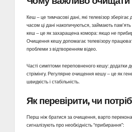
Чому важливо очищати к
Кеш – це тимчасові дані, які телевізор зберігає
часом ці дані накопичуються, займають пам’ять
кеш – це як захаращена комора: якщо не прибир
Очищення кешу допомагає телевізору працювати
проблеми з відтворенням відео.
Часті симптоми переповненого кешу: додатки до
стрімінгу. Регулярне очищення кешу – це як г
швидкість і стабільність.
Як перевірити, чи потр
Перш ніж братися за очищення, варто переконати
сигналізують про необхідність “прибирання”: