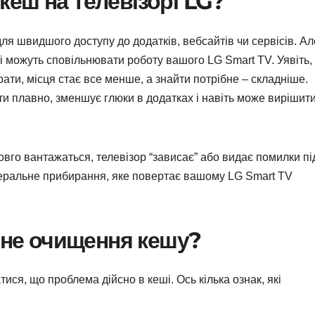
еш на телевізорі LG?
 для швидшого доступу до додатків, вебсайтів чи сервісів. Ал
 і можуть сповільнювати роботу вашого LG Smart TV. Уявіть,
ати, місця стає все менше, а знайти потрібне – складніше.
 плавно, зменшує глюки в додатках і навіть може вирішит
вго вантажаться, телевізор “зависає” або видає помилки пі
енеральне прибирання, яке повертає вашому LG Smart TV
ібне очищення кешу?
ся, що проблема дійсно в кеші. Ось кілька ознак, які