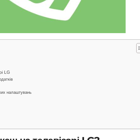
рі LG
одатків
ьких налаштувань