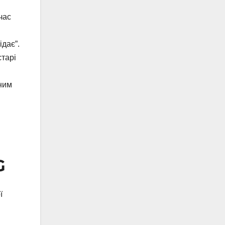
час
ідає”.
тарі
ним
G
ї