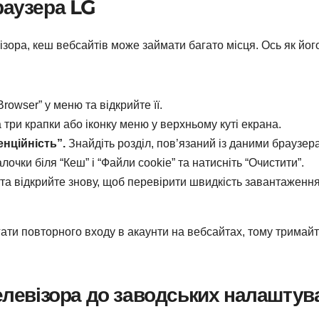
раузера LG
зора, кеш вебсайтів може займати багато місця. Ось як йог
rowser” у меню та відкрийте її.
 три крапки або іконку меню у верхньому куті екрана.
нційність”.
Знайдіть розділ, пов’язаний із даними браузера
очки біля “Кеш” і “Файли cookie” та натисніть “Очистити”.
та відкрийте знову, щоб перевірити швидкість завантаженн
ти повторного входу в акаунти на вебсайтах, тому тримай
телевізора до заводських налаштув