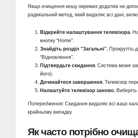
Якщо очищення кешу окремих додатків не допом
радикальний метод, який видаляє всі дані, вкл
Відкрийте налаштування телевізора.
На
кнопку “Home”.
Знайдіть розділ “Загальні”.
Прокрутіть д
“Відновлення”.
Підтвердьте скидання.
Система може зап
його).
Дочекайтеся завершення.
Телевізор пер
Налаштуйте телевізор заново.
Виберіть 
Попередження:
Скидання видаляє всі ваші нал
крайньому випадку.
Як часто потрібно очищ