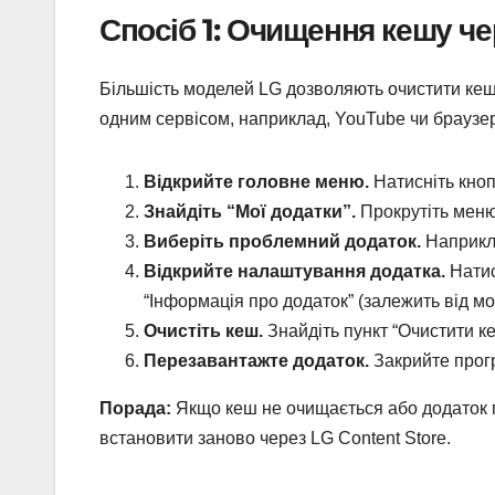
Спосіб 1: Очищення кешу ч
Більшість моделей LG дозволяють очистити кеш
одним сервісом, наприклад, YouTube чи браузе
Відкрийте головне меню.
Натисніть кноп
Знайдіть “Мої додатки”.
Прокрутіть меню
Виберіть проблемний додаток.
Наприклад
Відкрийте налаштування додатка.
Натис
“Інформація про додаток” (залежить від мо
Очистіть кеш.
Знайдіть пункт “Очистити ке
Перезавантажте додаток.
Закрийте прогр
Порада:
Якщо кеш не очищається або додаток п
встановити заново через LG Content Store.