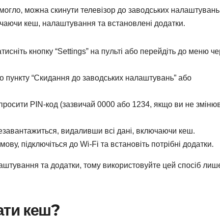
огло, можна скинути телевізор до заводських налаштувань
ючаючи кеш, налаштування та встановлені додатки.
тисніть кнопку “Settings” на пульті або перейдіть до меню ч
о пункту “Скидання до заводських налаштувань” або
росити PIN-код (зазвичай 0000 або 1234, якщо ви не зміню
езавантажиться, видаливши всі дані, включаючи кеш.
мову, підключіться до Wi-Fi та встановіть потрібні додатки.
аштування та додатки, тому використовуйте цей спосіб лиш
ати кеш?