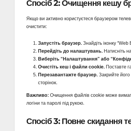
Спосіб 2: Очищення кешу б
Якщо ви активно користуєтеся браузером телеві
очистити:
Запустіть браузер.
Знайдіть іконку “Web B
Перейдіть до налаштувань.
Натисніть на
Виберіть “Налаштування” або “Конфіде
Очистіть кеш і файли cookie.
Поставте гал
Перезавантажте браузер.
Закрийте його 
сторінок.
Важливо:
Очищення файлів cookie може вимага
логіни та паролі під рукою.
Спосіб 3: Повне скидання 