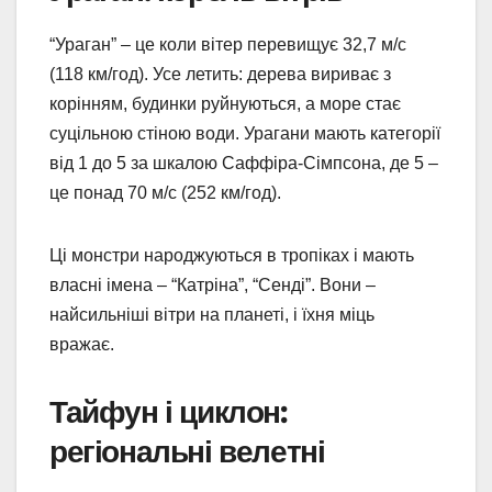
“Ураган” – це коли вітер перевищує 32,7 м/с
(118 км/год). Усе летить: дерева вириває з
корінням, будинки руйнуються, а море стає
суцільною стіною води. Урагани мають категорії
від 1 до 5 за шкалою Саффіра-Сімпсона, де 5 –
це понад 70 м/с (252 км/год).
Ці монстри народжуються в тропіках і мають
власні імена – “Катріна”, “Сенді”. Вони –
найсильніші вітри на планеті, і їхня міць
вражає.
Тайфун і циклон:
регіональні велетні