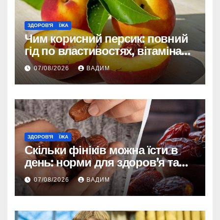
ЗДОРОВ'Я
ЇЖА
Чим корисний персик: повний
гід по властивостях, вітамінах і
впливі на організм
07/08/2026
ВАДИМ
ЗДОРОВ'Я
ЇЖА
Скільки фініків можна їсти в
день: норми для здоров’я та
енергії
07/08/2026
ВАДИМ