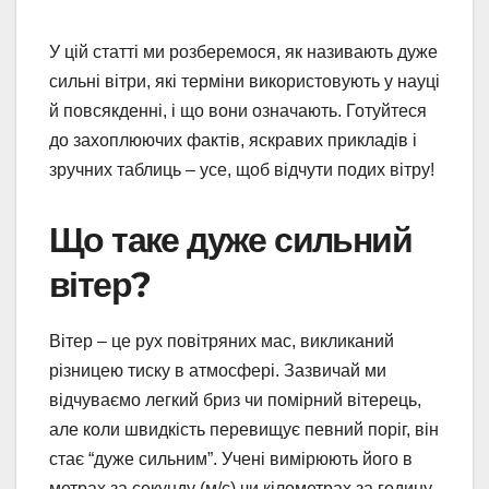
У цій статті ми розберемося, як називають дуже
сильні вітри, які терміни використовують у науці
й повсякденні, і що вони означають. Готуйтеся
до захоплюючих фактів, яскравих прикладів і
зручних таблиць – усе, щоб відчути подих вітру!
Що таке дуже сильний
вітер?
Вітер – це рух повітряних мас, викликаний
різницею тиску в атмосфері. Зазвичай ми
відчуваємо легкий бриз чи помірний вітерець,
але коли швидкість перевищує певний поріг, він
стає “дуже сильним”. Учені вимірюють його в
метрах за секунду (м/с) чи кілометрах за годину