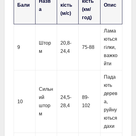
Назв
кість
Бали
кість
Опис
а
(км/
(м/с)
год)
Лама
ються
Штор
20,8-
9
75-88
гілки,
м
24,4
важко
йти
Пада
ють
Сильн
дерев
ий
24,5-
89-
10
а,
штор
28,4
102
руйну
м
ються
дахи