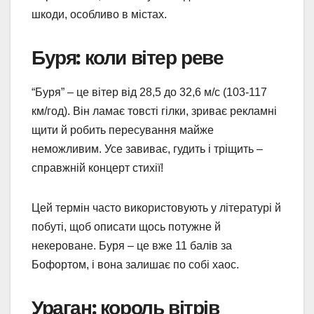
шкоди, особливо в містах.
Буря: коли вітер реве
“Буря” – це вітер від 28,5 до 32,6 м/с (103-117
км/год). Він ламає товсті гілки, зриває рекламні
щити й робить пересування майже
неможливим. Усе завиває, гудить і тріщить –
справжній концерт стихії!
Цей термін часто використовують у літературі й
побуті, щоб описати щось потужне й
некероване. Буря – це вже 11 балів за
Бофортом, і вона залишає по собі хаос.
Ураган: король вітрів