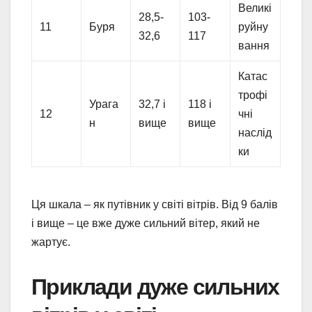
Великі
28,5-
103-
11
Буря
руйну
32,6
117
вання
Катас
трофі
Урага
32,7 і
118 і
12
чні
н
вище
вище
наслід
ки
Ця шкала – як путівник у світі вітрів. Від 9 балів
і вище – це вже дуже сильний вітер, який не
жартує.
Приклади дуже сильних