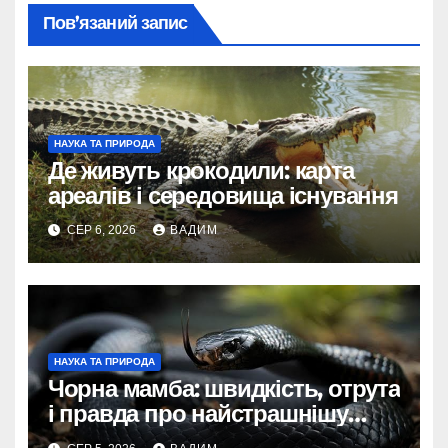
Пов’язаний запис
НАУКА ТА ПРИРОДА
Де живуть крокодили: карта
ареалів і середовища існування
СЕР 6, 2026
ВАДИМ
НАУКА ТА ПРИРОДА
Чорна мамба: швидкість, отрута
і правда про найстрашнішу
змію Африки