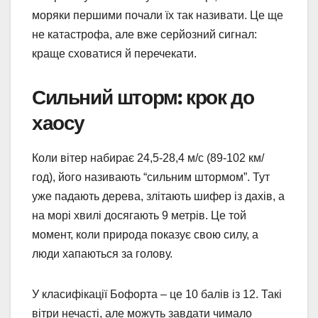
моряки першими почали їх так називати. Це ще
не катастрофа, але вже серйозний сигнал:
краще сховатися й перечекати.
Сильний шторм: крок до
хаосу
Коли вітер набирає 24,5-28,4 м/с (89-102 км/
год), його називають “сильним штормом”. Тут
уже падають дерева, злітають шифер із дахів, а
на морі хвилі досягають 9 метрів. Це той
момент, коли природа показує свою силу, а
люди хапаються за голову.
У класифікації Бофорта – це 10 балів із 12. Такі
вітри нечасті, але можуть завдати чимало