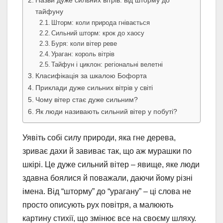
Назви дуже сильних вітрів: від шторму до
тайфуну
Шторм: коли природа гнівається
Сильний шторм: крок до хаосу
Буря: коли вітер реве
Ураган: король вітрів
Тайфун і циклон: регіональні велетні
Класифікація за шкалою Бофорта
Приклади дуже сильних вітрів у світі
Чому вітер стає дуже сильним?
Як люди називають сильний вітер у побуті?
Уявіть собі силу природи, яка гне дерева,
зриває дахи й завиває так, що аж мурашки по
шкірі. Це дуже сильний вітер – явище, яке люди
здавна боялися й поважали, даючи йому різні
імена. Від “шторму” до “урагану” – ці слова не
просто описують рух повітря, а малюють
картину стихії, що змінює все на своєму шляху.