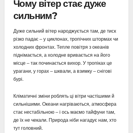
Чому вітер стає дуже
сильним?
Дуже сильний вітер народжується там, де тиск
різко падає – у циклонах, тропічних штормах чи
холодних фронтах. Тепле повітря з океанів
піднімається, а холодне вривається на його
місце – так починається вихор. У тропіках це
урагани, у горах – шквали, а взимку – снігові
бурі.
Кліматичні зміни роблять ці вітри частішими й
сильнішими. Океани нагріваються, атмосфера
стає нестабільною – і ось маємо тайфуни там,
де їх не чекали. Природа ніби нагадує нам, хто
тут головний.