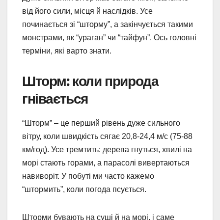
від його сили, місця й наслідків. Усе
починається зі “шторму”, а закінчується такими
монстрами, як “ураган” чи “тайфун”. Ось головні
терміни, які варто знати.
Шторм: коли природа
гнівається
“Шторм” – це перший рівень дуже сильного
вітру, коли швидкість сягає 20,8-24,4 м/с (75-88
км/год). Усе тремтить: дерева гнуться, хвилі на
морі стають горами, а парасолі вивертаються
навиворіт. У побуті ми часто кажемо
“штормить”, коли погода псується.
Шторми бувають на суші й на морі, і саме