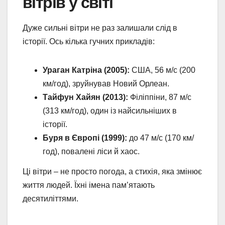
вітрів у світі
Дуже сильні вітри не раз залишали слід в
історії. Ось кілька гучних прикладів:
Ураган Катріна (2005):
США, 56 м/с (200
км/год), зруйнував Новий Орлеан.
Тайфун Хайян (2013):
Філіппіни, 87 м/с
(313 км/год), один із найсильніших в
історії.
Буря в Європі (1999):
до 47 м/с (170 км/
год), повалені ліси й хаос.
Ці вітри – не просто погода, а стихія, яка змінює
життя людей. Їхні імена пам’ятають
десятиліттями.