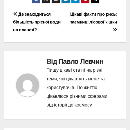
Навігація
Де знаходиться
Цікаві факти про рись:
більшість прісної води
таємниці лісової кішки
записів
на планеті?
Від
Павло Левчин
Пишу цікаві статті на різні
теми, які цікавлять мене та
користувачів. По життю
цікавлюся різними сферами
від історії до космосу.