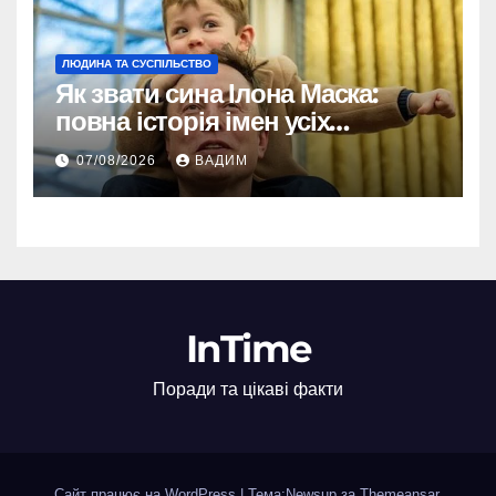
ЛЮДИНА ТА СУСПІЛЬСТВО
Як звати сина Ілона Маска:
повна історія імен усіх
хлопчиків мільярдера
07/08/2026
ВАДИМ
InTime
Поради та цікаві факти
Сайт працює на WordPress
|
Тема:Newsup за
Themeansar
.