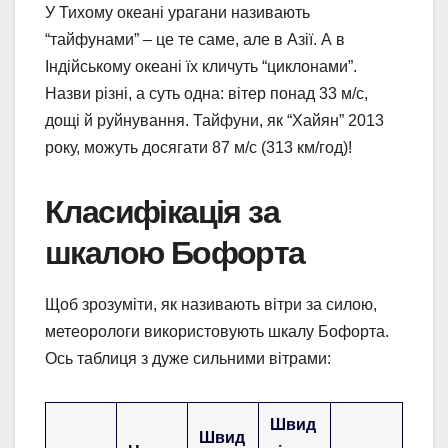
У Тихому океані урагани називають
“тайфунами” – це те саме, але в Азії. А в
Індійському океані їх кличуть “циклонами”.
Назви різні, а суть одна: вітер понад 33 м/с,
дощі й руйнування. Тайфуни, як “Хайян” 2013
року, можуть досягати 87 м/с (313 км/год)!
Класифікація за
шкалою Бофорта
Щоб зрозуміти, як називають вітри за силою,
метеорологи використовують шкалу Бофорта.
Ось таблиця з дуже сильними вітрами:
Швид
Швид