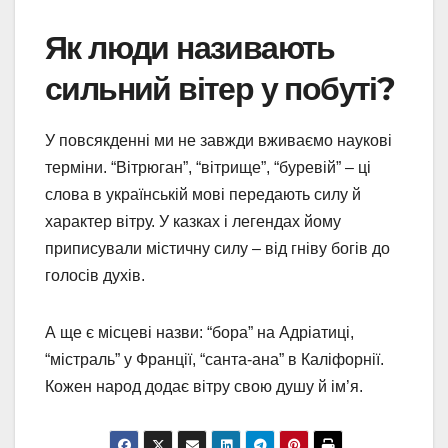
Як люди називають
сильний вітер у побуті?
У повсякденні ми не завжди вживаємо наукові
терміни. “Вітрюган”, “вітрище”, “буревій” – ці
слова в українській мові передають силу й
характер вітру. У казках і легендах йому
приписували містичну силу – від гніву богів до
голосів духів.
А ще є місцеві назви: “бора” на Адріатиці,
“містраль” у Франції, “санта-ана” в Каліфорнії.
Кожен народ додає вітру свою душу й ім’я.