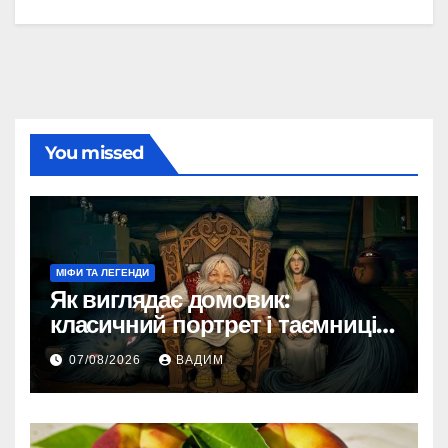
You missed
МІФИ ТА ЛЕГЕНДИ
Як виглядає домовик:
класичний портрет і таємниці
зовнішності
07/08/2026
ВАДИМ