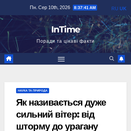
Перейти
Пн. Сер 10th, 2026
8:37:42 AM
RU
UK
до
вмісту
InTime
Поради та цікаві факти
НАУКА ТА ПРИРОДА
Як називається дуже
сильний вітер: від
шторму до урагану