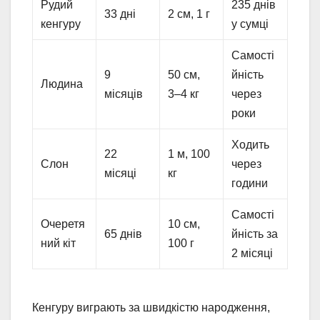
Рудий
235 днів
33 дні
2 см, 1 г
кенгуру
у сумці
Самості
9
50 см,
йність
Людина
місяців
3–4 кг
через
роки
Ходить
22
1 м, 100
Слон
через
місяці
кг
години
Самості
Очеретя
10 см,
65 днів
йність за
ний кіт
100 г
2 місяці
Кенгуру виграють за швидкістю народження,