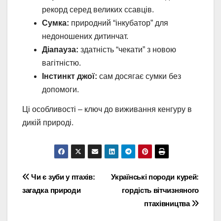
рекорд серед великих ссавців.
Сумка:
природний “інкубатор” для
недоношених дитинчат.
Діапауза:
здатність “чекати” з новою
вагітністю.
Інстинкт джої:
сам досягає сумки без
допомоги.
Ці особливості – ключ до виживання кенгуру в
дикій природі.
Навігація
Чи є зуби у птахів:
Українські породи курей:
загадка природи
гордість вітчизняного
записів
птахівництва