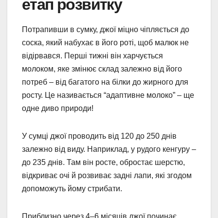
етап розвитку
Потрапивши в сумку, джої міцно чіпляється до
соска, який набухає в його роті, щоб малюк не
відірвався. Перші тижні він харчується
молоком, яке змінює склад залежно від його
потреб – від багатого на білки до жирного для
росту. Це називається “адаптивне молоко” – ще
одне диво природи!
У сумці джої проводить від 120 до 250 днів
залежно від виду. Наприклад, у рудого кенгуру –
до 235 днів. Там він росте, обростає шерстю,
відкриває очі й розвиває задні лапи, які згодом
допоможуть йому стрибати.
Приблизно через 4–6 місяців джої починає