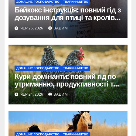
ДОМАШНЄ ГОСПОДАРСТВО
ТВАРИННИЦТВО
Байкокс інструкція: повний гід з
дозування для птиці та кролів у
2026 році
ЧЕР 26, 2026
ВАДИМ
ДОМАШНЄ ГОСПОДАРСТВО
ТВАРИННИЦТВО
Кури домінанти: повний гід по
утриманню, продуктивності та
догляду
ЧЕР 24, 2026
ВАДИМ
ДОМАШНЄ ГОСПОДАРСТВО
ТВАРИННИЦТВО