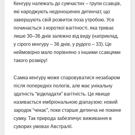
Кенгуру належать до сумчастих – групи ссавців,
які народжують недоношених дитинчат, що
завершують свій розвиток поза утробою. Усе
починається з короткої вагітності, яка триває
лише 30–36 днів залежно від виду (наприклад,
у сірого кенгуру – 36 днів, у рудого – 33). Це
неймовірно мало порівняно з іншими ссавцями
такого розміру!
Самка кенгуру може спаровуватися незабаром
після попередніх пологів, але має унікальну
здатність “відкладати” вагітність. Це явище
називається ембріональною діапаузою: новий
зародок “чекає”, поки старше дитинча не покине
сумку. Так природа забезпечує виживання в
суворих умовах Австралії.