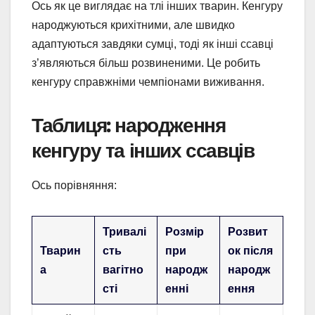
Ось як це виглядає на тлі інших тварин. Кенгуру
народжуються крихітними, але швидко
адаптуються завдяки сумці, тоді як інші ссавці
з’являються більш розвиненими. Це робить
кенгуру справжніми чемпіонами виживання.
Таблиця: народження
кенгуру та інших ссавців
Ось порівняння:
Тривалі
Розмір
Розвит
Тварин
сть
при
ок після
а
вагітно
народж
народж
сті
енні
ення