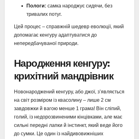
Пологи:
самка народжує сидячи, без
тривалих потуг.
Цей процес – справжній шедевр еволюції, який
допомагає кенгуру адаптуватися до
непередбачуваної природи.
Народження кенгуру:
крихітний мандрівник
Новонароджений кенгуру, або джої, з’являється
на світ розміром із квасолину – лише 2 см
завдовжки й вагою менше 1 грама! Він сліпий,
голий, із недорозвиненими кінцівками, але має
сильні передні лапки й інстинкт, який веде його
до сумки. Це один із найдивовижніших