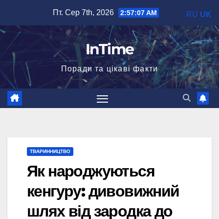
Перейти
Пт. Сер 7th, 2026
2:57:08 AM
RU
UK
до
вмісту
InTime
Поради та цікаві факти
ТВАРИННИЦТВО
Як народжуються
кенгуру: дивовижний
шлях від зародка до