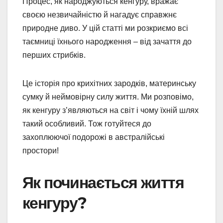
Процес, як народжуються кенгуру, вражає
своєю незвичайністю й нагадує справжнє
природне диво. У цій статті ми розкриємо всі
таємниці їхнього народження – від зачаття до
перших стрибків.
Це історія про крихітних зародків, материнську
сумку й неймовірну силу життя. Ми розповімо,
як кенгуру з’являються на світ і чому їхній шлях
такий особливий. Тож готуйтеся до
захоплюючої подорожі в австралійські
простори!
Як починається життя
кенгуру?