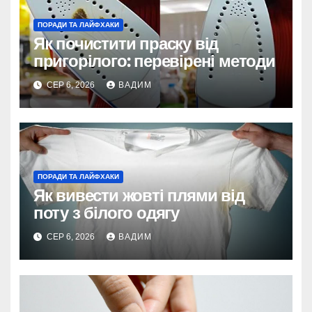
ПОРАДИ ТА ЛАЙФХАКИ
Як почистити праску від
пригорілого: перевірені методи
СЕР 6, 2026
ВАДИМ
ПОРАДИ ТА ЛАЙФХАКИ
Як вивести жовті плями від
поту з білого одягу
СЕР 6, 2026
ВАДИМ