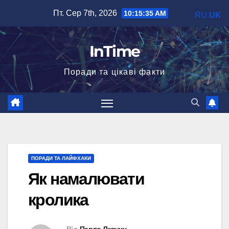
Перейти
Пт. Сер 7th, 2026
10:15:37 AM
RU
UK
до
вмісту
InTime
Поради та цікаві факти
ПОРАДИ ТА ЛАЙФХАКИ
Як намалювати
кролика