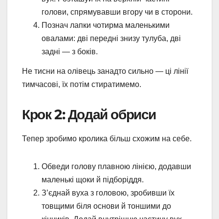
голови, спрямувавши вгору чи в сторони.
Познач лапки чотирма маленькими
овалами: дві передні знизу тулуба, дві
задні — з боків.
Не тисни на олівець занадто сильно — ці лінії
тимчасові, їх потім стиратимемо.
Крок 2: Додай обриси
Тепер зробимо кролика більш схожим на себе.
Обведи голову плавною лінією, додавши
маленькі щоки й підборіддя.
З’єднай вуха з головою, зробивши їх
товщими біля основи й тоншими до