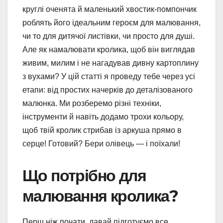
круглі оченята й маленький хвостик-помпончик
роблять його ідеальним героєм для малювання,
чи то для дитячої листівки, чи просто для душі.
Але як намалювати кролика, щоб він виглядав
живим, милим і не нагадував дивну картоплину
з вухами? У цій статті я проведу тебе через усі
етапи: від простих начерків до деталізованого
малюнка. Ми розберемо різні техніки,
інструменти й навіть додамо трохи кольору,
щоб твій кролик стрибав із аркуша прямо в
серце! Готовий? Бери олівець — і поїхали!
Що потрібно для
малювання кролика?
Перш ніж почати, давай підготуємо все