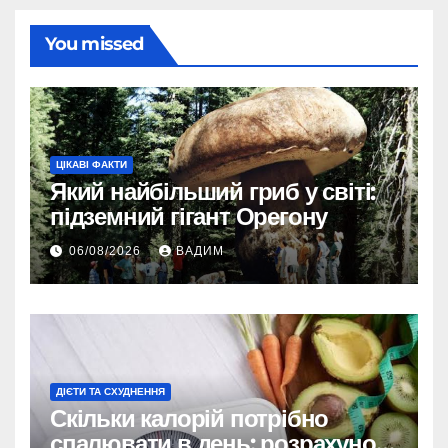
You missed
ЦІКАВІ ФАКТИ
Який найбільший гриб у світі:
підземний гігант Орегону
06/08/2026
ВАДИМ
ДІЄТИ ТА СХУДНЕННЯ
Скільки калорій потрібно
спалювати в день: розрахунок