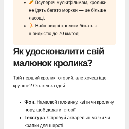
Всупереч мультфільмам, кролики
не їдять багато моркви — це більше
ласощі.
Найшвидші кролики біжать зі
швидкістю до 70 км/год!
Як удосконалити свій
малюнок кролика?
Твій перший кролик готовий, але хочеш іще
крутіше? Ось кілька ідей:
Фон.
Намалюй галявину, квіти чи кролячу
нору, щоб додати історії.
Текстура.
Спробуй акварельні мазки чи
крапки для шерсті.