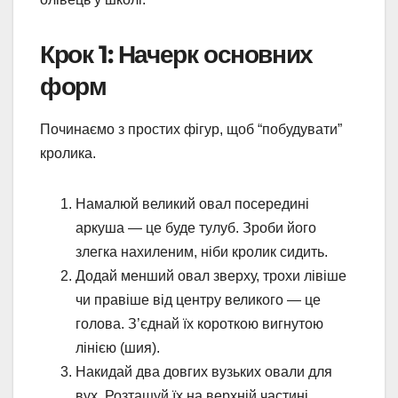
Крок 1: Начерк основних
форм
Починаємо з простих фігур, щоб “побудувати”
кролика.
Намалюй великий овал посередині
аркуша — це буде тулуб. Зроби його
злегка нахиленим, ніби кролик сидить.
Додай менший овал зверху, трохи лівіше
чи правіше від центру великого — це
голова. З’єднай їх короткою вигнутою
лінією (шия).
Накидай два довгих вузьких овали для
вух. Розташуй їх на верхній частині