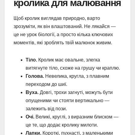
кролика для малювання
Щоб кролик виглядав природно, варто
зрозуміти, як він влаштований. Не лякайся —
це не урок біології, а просто кілька ключових
моментів, які зроблять твій малюнок живим.
Тіло.
Кролик має овальне, злегка
витягнуте тіло, схоже на грушу чи краплю.
Голова.
Невелика, кругла, з плавним
переходом до шиї.
Вуха.
Довгі, трохи загнуті, можуть бути
опущеними чи стояти вертикально —
залежить від пози.
Очі.
Великі, круглі, з виразним блиском —
це те, що додає кролику милоти.
Лапки.
Короткі, пухнасті, з маленькими