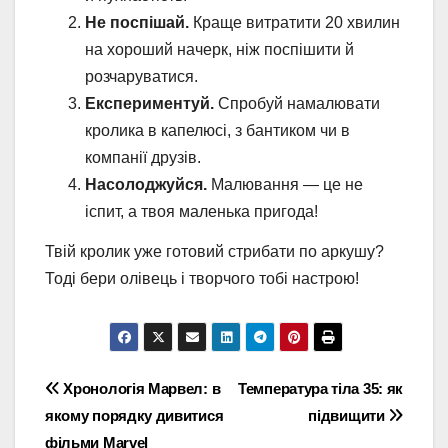
Не поспішай.
Краще витратити 20 хвилин
на хороший начерк, ніж поспішити й
розчаруватися.
Експериментуй.
Спробуй намалювати
кролика в капелюсі, з бантиком чи в
компанії друзів.
Насолоджуйся.
Малювання — це не
іспит, а твоя маленька пригода!
Твій кролик уже готовий стрибати по аркушу?
Тоді бери олівець і творчого тобі настрою!
Навігація
Хронологія Марвел: в
Температура тіла 35: як
якому порядку дивитися
підвищити
записів
фільми Marvel