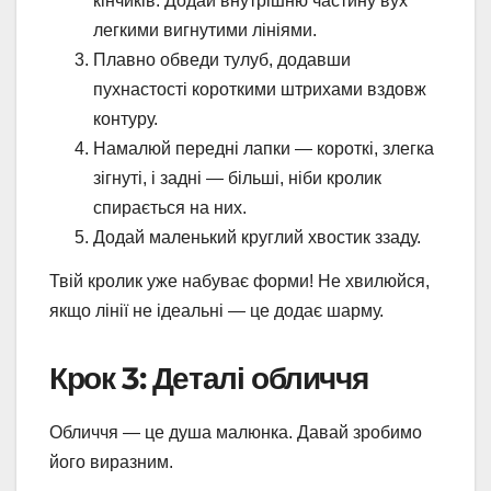
кінчиків. Додай внутрішню частину вух
легкими вигнутими лініями.
Плавно обведи тулуб, додавши
пухнастості короткими штрихами вздовж
контуру.
Намалюй передні лапки — короткі, злегка
зігнуті, і задні — більші, ніби кролик
спирається на них.
Додай маленький круглий хвостик ззаду.
Твій кролик уже набуває форми! Не хвилюйся,
якщо лінії не ідеальні — це додає шарму.
Крок 3: Деталі обличчя
Обличчя — це душа малюнка. Давай зробимо
його виразним.