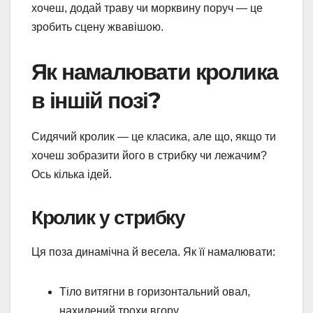
хочеш, додай траву чи морквину поруч — це
зробить сцену жвавішою.
Як намалювати кролика
в іншій позі?
Сидячий кролик — це класика, але що, якщо ти
хочеш зобразити його в стрибку чи лежачим?
Ось кілька ідей.
Кролик у стрибку
Ця поза динамічна й весела. Як її намалювати:
Тіло витягни в горизонтальний овал,
нахилений трохи вгору.