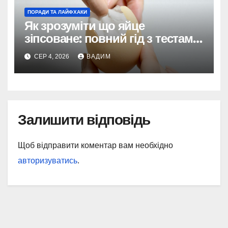
ПОРАДИ ТА ЛАЙФХАКИ
Як зрозуміти що яйце
зіпсоване: повний гід з тестами
та поясненнями
СЕР 4, 2026
ВАДИМ
Залишити відповідь
Щоб відправити коментар вам необхідно
авторизуватись
.