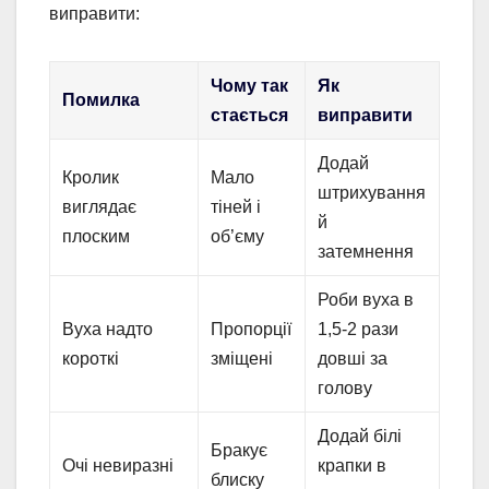
виправити:
Чому так
Як
Помилка
стається
виправити
Додай
Кролик
Мало
штрихування
виглядає
тіней і
й
плоским
об’єму
затемнення
Роби вуха в
Вуха надто
Пропорції
1,5-2 рази
короткі
зміщені
довші за
голову
Додай білі
Бракує
Очі невиразні
крапки в
блиску