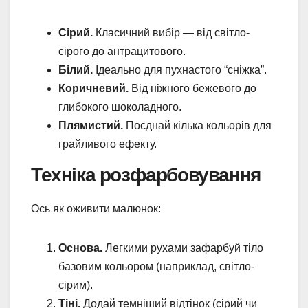
Сірий.
Класичний вибір — від світло-
сірого до антрацитового.
Білий.
Ідеально для пухнастого “сніжка”.
Коричневий.
Від ніжного бежевого до
глибокого шоколадного.
Плямистий.
Поєднай кілька кольорів для
грайливого ефекту.
Техніка розфарбовування
Ось як оживити малюнок:
Основа.
Легкими рухами зафарбуй тіло
базовим кольором (наприклад, світло-
сірим).
Тіні.
Додай темніший відтінок (сірий чи