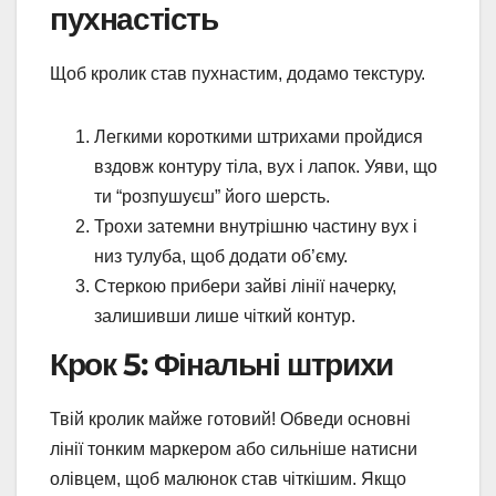
пухнастість
Щоб кролик став пухнастим, додамо текстуру.
Легкими короткими штрихами пройдися
вздовж контуру тіла, вух і лапок. Уяви, що
ти “розпушуєш” його шерсть.
Трохи затемни внутрішню частину вух і
низ тулуба, щоб додати об’єму.
Стеркою прибери зайві лінії начерку,
залишивши лише чіткий контур.
Крок 5: Фінальні штрихи
Твій кролик майже готовий! Обведи основні
лінії тонким маркером або сильніше натисни
олівцем, щоб малюнок став чіткішим. Якщо