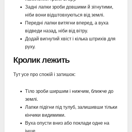
Задні лапки зроби довшими й зігнутими,
ніби вони відштовхуються від землі.
Передні лапки витягни вперед, а вуха
відведи назад, ніби від вітру.
Додай вигнутий хвіст і кілька штрихів для
руху.
Кролик лежить
Тут усе про спокій і затишок:
Тіло зроби ширшим і нижчим, ближче до
землі.
Лапки підігни під тулуб, залишивши тільки
кінчики видимими.
Вуха опусти вниз або поклади одне на
інше.