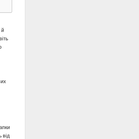
 й
віть
о
вих
лапки
ь від