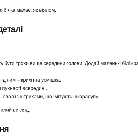
ю білка махає, як віялом.
деталі
ть бути трохи вище середини голови. Додай маленькі білі кр
під ним – крихітна усмішка.
 пухнасті всередині.
 овал із штрихами, що імітують шкаралупу.
милий вигляд.
ння