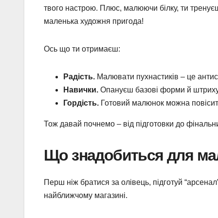
твого настрою. Плюс, малюючи білку, ти тренує
маленька художня пригода!
Ось що ти отримаєш:
Радість.
Малювати пухнастиків – це антис
Навички.
Опануєш базові форми й штрих
Гордість.
Готовий малюнок можна повісити
Тож давай почнемо – від підготовки до фінальн
Що знадобиться для м
Перш ніж братися за олівець, підготуй “арсенал
найближчому магазині.