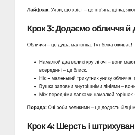
Лайфхак:
Уяви, що хвіст – це пір’яна щітка, яко
Крок 3: Додаємо обличчя й 
Обличчя – це душа малюнка. Тут білка оживає!
Намалюй два великі круглі очі – вони маю
всередині – це блиск.
Ніс – маленький трикутник унизу обличчя, 
Вушка заповни внутрішніми лініями – вони
Між передніми лапками намалюй горішок –
Порада:
Очі роби великими – це додасть білці 
Крок 4: Шерсть і штрихува