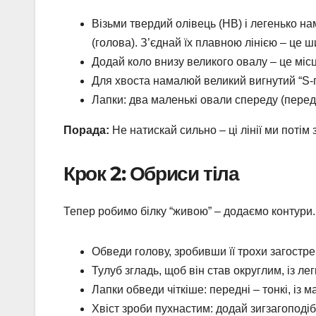
Візьми твердий олівець (HB) і легенько н
(голова). З’єднай їх плавною лінією – це ш
Додай коло внизу великого овалу – це місц
Для хвоста намалюй великий вигнутий “S-п
Лапки: два маленькі овали спереду (передні 
Порада:
Не натискай сильно – ці лінії ми потім 
Крок 2: Обриси тіла
Тепер робимо білку “живою” – додаємо контури.
Обведи голову, зробивши її трохи загостр
Тулуб згладь, щоб він став округлим, із ле
Лапки обведи чіткіше: передні – тонкі, із 
Хвіст зроби пухнастим: додай зигзагоподіб