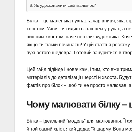
Як удосконалити свій малюнок?
Білка – це маленька пухнаста чарівниця, яка стр
хвостом. Уяви: ти сидиш із олівцем у руках, а 
пишним хвостом, наче пензлик художника. Хочеш
якщо ти тільки починаєш! У цій статті я розкажу
пухнастого шедевра. Готовий зануритися в творч
Цей гайд підійде і новачкам, і тим, хто вже три
матеріалів до деталізації шерсті й хвоста. Буду
фактів про білок – щоб ти не просто малював, 
Чому малювати білку – 
Білка – ідеальний “модель” для малювання. Її фо
й той самий хвіст, який додає їй шарму. Вона мо