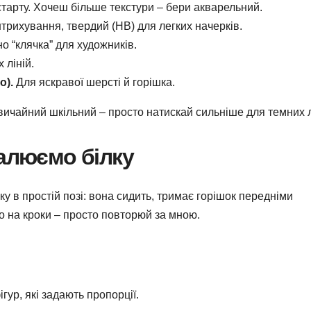
тарту. Хочеш більше текстури – бери акварельний.
штрихування, твердий (HB) для легких начерків.
о “клячка” для художників.
 ліній.
о).
Для яскравої шерсті й горішка.
вичайний шкільний – просто натискай сильніше для темних л
малюємо білку
у в простій позі: вона сидить, тримає горішок передніми
то на кроки – просто повторюй за мною.
гур, які задають пропорції.