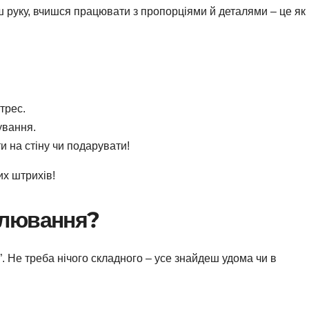
ш руку, вчишся працювати з пропорціями й деталями – це як
трес.
ування.
 на стіну чи подарувати!
их штрихів!
алювання?
”. Не треба нічого складного – усе знайдеш удома чи в