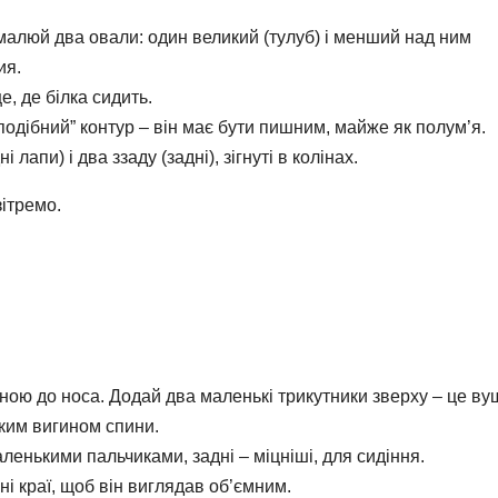
амалюй два овали: один великий (тулуб) і менший над ним
ия.
е, де білка сидить.
одібний” контур – він має бути пишним, майже як полум’я.
лапи) і два ззаду (задні), зігнуті в колінах.
зітремо.
еною до носа. Додай два маленькі трикутники зверху – це ву
гким вигином спини.
маленькими пальчиками, задні – міцніші, для сидіння.
ні краї, щоб він виглядав об’ємним.