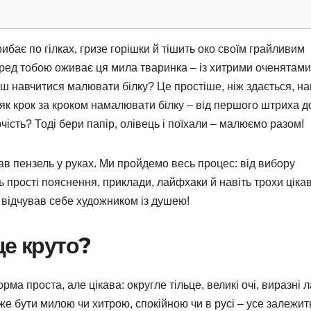
ибає по гілках, гризе горішки й тішить око своїм грайливим
перед тобою оживає ця мила тваринка – із хитрими оченятами
 навчитися малювати білку? Це простіше, ніж здається, на
, як крок за кроком намалювати білку – від першого штриха д
ість? Тоді бери папір, олівець і поїхали – малюємо разом!
мав пензель у руках. Ми пройдемо весь процес: від вибору
ть прості пояснення, приклади, лайфхаки й навіть трохи ціка
а відчував себе художником із душею!
це круто?
рма проста, але цікава: округле тільце, великі очі, виразні 
же бути милою чи хитрою, спокійною чи в русі – усе залежит