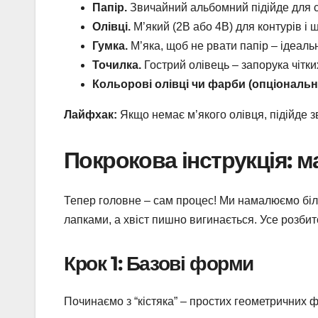
Папір.
Звичайний альбомний підійде для с
Олівці.
М’який (2B або 4B) для контурів і 
Гумка.
М’яка, щоб не рвати папір – ідеальн
Точилка.
Гострий олівець – запорука чітких
Кольорові олівці чи фарби (опціональн
Лайфхак:
Якщо немає м’якого олівця, підійде з
Покрокова інструкція: 
Тепер головне – сам процес! Ми намалюємо білк
лапками, а хвіст пишно вигинається. Усе розби
Крок 1: Базові форми
Починаємо з “кістяка” – простих геометричних фі