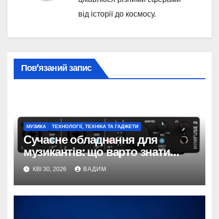
від історії до космосу.
Пов’язаний запис
МУЗИКА
ТЕХНОЛОГІЇ, ТЕХНІКА ТА ГАДЖЕТИ
Сучасне обладнання для
музикантів: що варто знати
перед покупкою та які бренди
КВІ 30, 2026
ВАДИМ
обирають професіонали