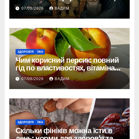
зовнішності
07/08/2026
ВАДИМ
ЗДОРОВ'Я
ЇЖА
Чим корисний персик: повний
гід по властивостях, вітамінах і
впливі на організм
07/08/2026
ВАДИМ
ЗДОРОВ'Я
ЇЖА
Скільки фініків можна їсти в
день: норми для здоров’я та