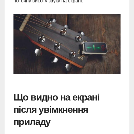
поточну висоту звуку на екрані.
Що видно на екрані
після увімкнення
приладу