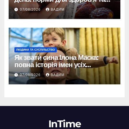
енергії
07/08/2026
ВАДИМ
ЛЮДИНА ТА СУСПІЛЬСТВО
Як звати сина Ілона Маска:
повна історія імен усіх
хлопчиків мільярдера
07/08/2026
ВАДИМ
InTime