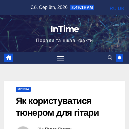
Перейти
Сб. Сер 8th, 2026
8:49:20 AM
RU
UK
до
вмісту
InTime
Поради та цікаві факти
МУЗИКА
Як користуватися
тюнером для гітари