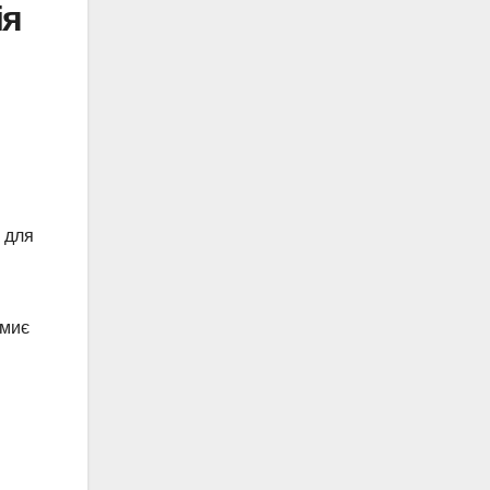
ія
к для
змиє