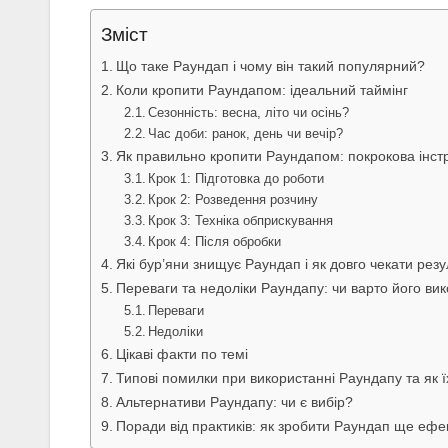
Зміст
Що таке Раундап і чому він такий популярний?
Коли кропити Раундапом: ідеальний таймінг
Сезонність: весна, літо чи осінь?
Час доби: ранок, день чи вечір?
Як правильно кропити Раундапом: покрокова інстр
Крок 1: Підготовка до роботи
Крок 2: Розведення розчину
Крок 3: Техніка обприскування
Крок 4: Після обробки
Які бур’яни знищує Раундап і як довго чекати резу
Переваги та недоліки Раундапу: чи варто його ви
Переваги
Недоліки
Цікаві факти по темі
Типові помилки при використанні Раундапу та як ї
Альтернативи Раундапу: чи є вибір?
Поради від практиків: як зробити Раундап ще еф