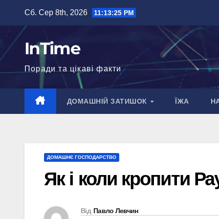
Перейти
Сб. Сер 8th, 2026
11:13:26 PM
до
вмісту
InTime
Поради та цікаві факти
ДОМАШНІЙ ЗАТИШОК
ЇЖА
Н
ДОМАШНЄ ГОСПОДАРСТВО
Як і коли кропити Р
Від
Павло Левчин