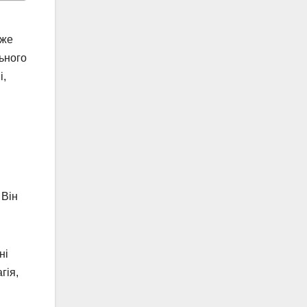
оже
льного
і,
 Він
ні
гія,