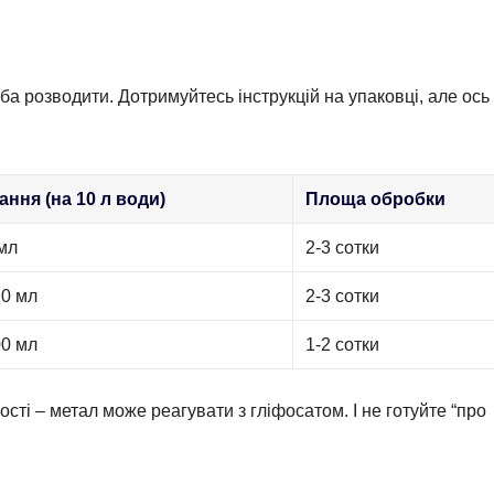
ба розводити. Дотримуйтесь інструкцій на упаковці, але ось
ання (на 10 л води)
Площа обробки
мл
2-3 сотки
20 мл
2-3 сотки
00 мл
1-2 сотки
сті – метал може реагувати з гліфосатом. І не готуйте “про