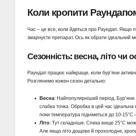
Коли кропити Раундапом
Час – це все, коли йдеться про Раундап. Якщо п
змарнуєте препарат. Ось як обрати ідеальний 
Сезонність: весна, літо чи о
Раундап працює найкраще, коли бур’яни активно 
Розглянемо кожен сезон детально:
Весна
: Найпопулярніший період. Бур’яни п
слабка точка. Обробка в цей час ідеальна 
поки температура підніметься до 10-15°C –
Літо
: Тут складніше. Спека вище 25°C може
Але якщо літо дощове й прохолодне, кропи