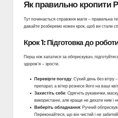
Як правильно кропити Р
Тут починається справжня магія – правильна те
давайте розберемо кожен крок, щоб ви стали с
Крок 1: Підготовка до робот
Перш ніж хапатися за обприскувач, підготуйтеся
здоров’я – зрости.
Перевірте погоду
: Сухий день без вітру
препарат, а вітер рознесе його на ваші квіт
Захистіть себе
: Одягніть рукавички, мас
використанні, але краще не дихати ним і н
Виберіть обладнання
: Ручний обприскув
Переконайтеся, що він чистий і не забитий