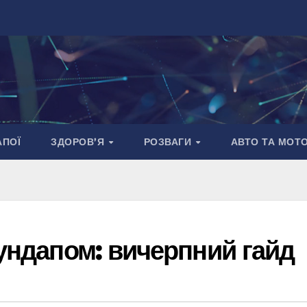
АПОЇ
ЗДОРОВ’Я
РОЗВАГИ
АВТО ТА МОТ
аундапом: вичерпний гайд