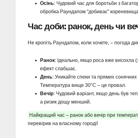
Осінь
: Чудовий час для боротьби з багато
обробка Раундапом “добиває” кореневища п
Час доби: ранок, день чи ве
Не кропіть Раундапом, коли хочете, – погода д
Ранок
: Ідеально, якщо роса вже висохла (
ефект слабшає.
День
: Уникайте спеки та прямих сонячних
Температура вище 30°C – це провал.
Вечір
: Чудовий варіант, якщо день був те
а ризик дощу менший.
Найкращий час – ранок або вечір при температур
перевірив на власному городі!