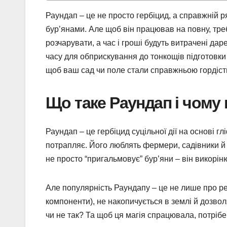
Раундап – це не просто гербіцид, а справжній ря
бур’янами. Але щоб він працював на повну, треб
розчарувати, а час і гроші будуть витрачені даре
часу для обприскування до тонкощів підготовки 
щоб ваш сад чи поле стали справжньою гордіст
Що таке Раундап і чому
Раундап – це гербіцид суцільної дії на основі гл
потрапляє. Його люблять фермери, садівники й 
не просто “пригальмовує” бур’яни – він викорін
Але популярність Раундапу – це не лише про ре
компоненти), не накопичується в землі й дозвол
чи не так? Та щоб ця магія спрацювала, потрібе