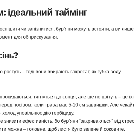
: ідеальний таймінг
оспішити чи запізнитися, бур’яни можуть встояти, а ви лише
момент для обприскування.
сінь?
ростуть – тоді вони вбирають гліфосат, як губка воду.
рокидаються, тягнуться до сонця, але ще не цвітуть – це їх
перед посівом, коли трава має 5-10 см заввишки. Але чекайт
 холод уповільнює дію гербіциду.
 знизити ефективність, бо бур’яни “закриваються” від стрес
ти можна – головне, щоб листя було зелене й соковите.