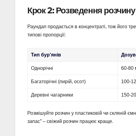
Крок 2: Розведення розчину
Раундап продається в концентраті, тож його тре
типові пропорції:
Тип бур’янів
Дозув
Однорічні
60-80 
Багаторічні (пирій, осот)
100-1
Деревні чагарники
150-2
Розмішуйте розчин у пластиковій чи скляній ємно
запас” – свіжий розчин працює краще.