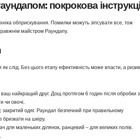
аундапом: покрокова інструкц
хніка обприскування. Помилки можуть зіпсувати все, тож
правжнім майстром Раундапу.
и
 як слід. Без цього етапу ефективність може впасти, а ризи
 – ваш найкращий друг. Дощ протягом 6 годин після обробки 
и чи овочі.
ку, закритий одяг. Раундап безпечний при правильному
е бризкати на шкіру.
ач для маленьких ділянок, ранцевий – для великих полів.
.