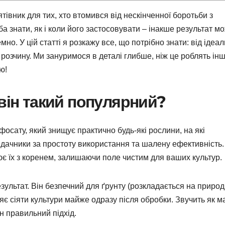
тівник для тих, хто втомився від нескінченної боротьби з
а знати, як і коли його застосовувати – інакше результат м
мно. У цій статті я розкажу все, що потрібно знати: від ідеа
розчину. Ми зануримося в деталі глибше, ніж це роблять інш
ю!
 він такий популярний?
іфосату, який знищує практично будь-які рослини, на які
дачники за простоту використання та шалену ефективність.
ює їх з коренем, залишаючи поле чистим для ваших культур.
зультат. Він безпечний для ґрунту (розкладається на природ
яє сіяти культури майже одразу після обробки. Звучить як ма
н правильний підхід.