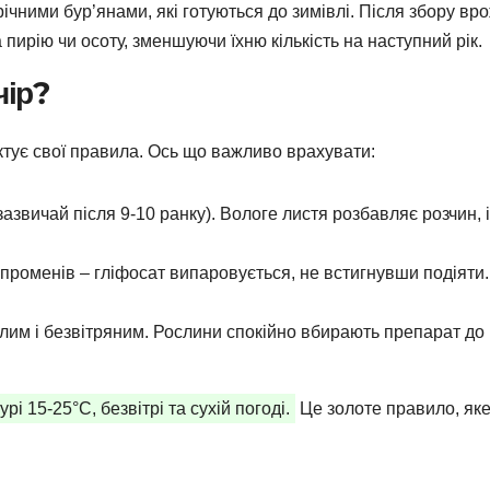
річними бур’янами, які готуються до зимівлі. Після збору в
ирію чи осоту, зменшуючи їхню кількість на наступний рік.
чір?
иктує свої правила. Ось що важливо врахувати:
зазвичай після 9-10 ранку). Вологе листя розбавляє розчин, і
 променів – гліфосат випаровується, не встигнувши подіяти.
плим і безвітряним. Рослини спокійно вбирають препарат до 
і 15-25°C, безвітрі та сухій погоді.
Це золоте правило, яке