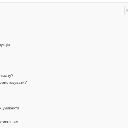
укція
льтату?
користовувати?
х уникнути
ективнішим