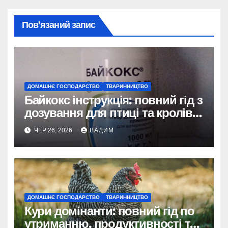
Пов’язаний запис
ДОМАШНЄ ГОСПОДАРСТВО
ТВАРИННИЦТВО
Байкокс інструкція: повний гід з
дозування для птиці та кролів у
2026 році
ЧЕР 26, 2026
ВАДИМ
ДОМАШНЄ ГОСПОДАРСТВО
ТВАРИННИЦТВО
Кури домінанти: повний гід по
утриманню, продуктивності та