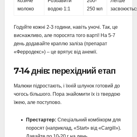
Козяче
Розбавити
200-
Легше
молоко
водою 1:1
250 мл
засвоюєтьс
Годуйте кожні 2-3 години, навіть уночі. Так, це
виснажливо, але поросята того варті! На 5-7
день додавайте краплю заліза (препарат
«Ферродекс») – це врятує від анемії.
7-14 днів: перехідний етап
Малюки підростають, і їхній шлунок готовий до
чогось більшого. Пора знайомити їх із твердою
їжею, але поступово.
Престартер:
Спеціальний комбікорм для
поросят (наприклад, «Start» від «Cargill»).
Давайте по 10-20 г на день.