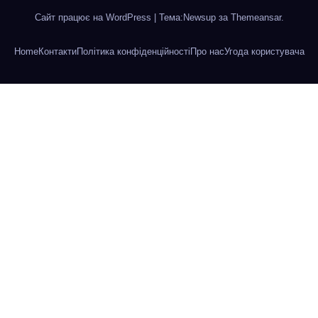
Сайт працює на WordPress
|
Тема:Newsup за
Themeansar
.
Home
Контакти
Політика конфіденційності
Про нас
Угода користувача