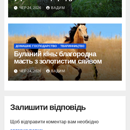
догляду
ЧЕР 24, 2026
ВАДИМ
ДОМАШНЄ ГОСПОДАРСТВО
ТВАРИННИЦТВО
Буланий кінь: благородна
масть з золотистим сяйвом
ЧЕР 24, 2026
ВАДИМ
Залишити відповідь
Щоб відправити коментар вам необхідно