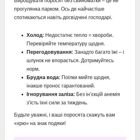
Вирощувати поросят без свиноматки – це не
прогулянка парком. Ось де найчастіше
спотикаються навіть досвідчені господарі.
Холод:
Недостатнє тепло = хвороби.
Перевіряйте температуру щодня.
Перегодовування:
Занадто багато їжі – і
шлунок не впорається. Дотримуйтесь
норм.
Брудна вода:
Поїлки мийте щодня,
інакше пронос гарантований.
Ігнорування заліза:
Без ін’єкцій анемія
з’їсть їхні сили за тиждень.
Будьте уважні, і ваші поросята скажуть вам
«хрю» на знак подяки!