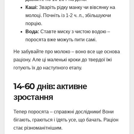
Каші:
Зваріть рідку манку чи вівсянку на
молоці. Почніть із 1-2 ч. л., збільшуючи
порцію.
Вода:
Ставте миску з чистою водою –
поросята вже можуть пити самі.
Не забувайте про молоко – воно все ще основа
раціону. Але ці маленькі кроки до твердої їжі
готують їх до наступного етапу.
14-60 днів: активне
зростання
Тепер поросята – справжні дослідники! Вони
бігають, граються і їдять усе, що бачать. Раціон
стає різноманітнішим.