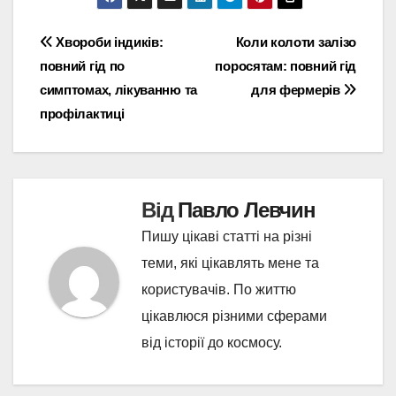
Навігація
Хвороби індиків:
Коли колоти залізо
повний гід по
поросятам: повний гід
записів
симптомах, лікуванню та
для фермерів
профілактиці
Від
Павло Левчин
Пишу цікаві статті на різні
теми, які цікавлять мене та
користувачів. По життю
цікавлюся різними сферами
від історії до космосу.