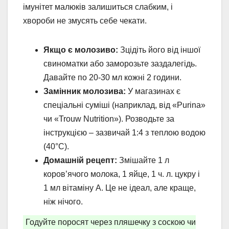
імунітет малюків залишиться слабким, і
хвороби не змусять себе чекати.
Якщо є молозиво:
Зцідіть його від іншої
свиноматки або заморозьте заздалегідь.
Давайте по 20-30 мл кожні 2 години.
Замінник молозива:
У магазинах є
спеціальні суміші (наприклад, від «Purina»
чи «Trouw Nutrition»). Розводьте за
інструкцією – зазвичай 1:4 з теплою водою
(40°C).
Домашній рецепт:
Змішайте 1 л
коров’ячого молока, 1 яйце, 1 ч. л. цукру і
1 мл вітаміну А. Це не ідеал, але краще,
ніж нічого.
Годуйте поросят через пляшечку з соскою чи