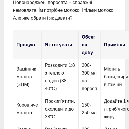
Новонароджені поросята – справжні
немовлята. Їм потрібне молоко, і тільки молоко.
Але яке обрати і як давати?
Обсяг
Продукт
Як готувати
на
Примітки
добу
Розводити 1:8
200-
Замінник
Містить
з теплою
300 мл
молока
білки, жири
водою (38-
на
(ЗЦМ)
вітаміни
40°C)
порося
Прокип’ятити,
Додайте 1 ч
Коров’яче
150-
охолодити до
л. риб’ячог
молоко
250 мл
38°C
жиру