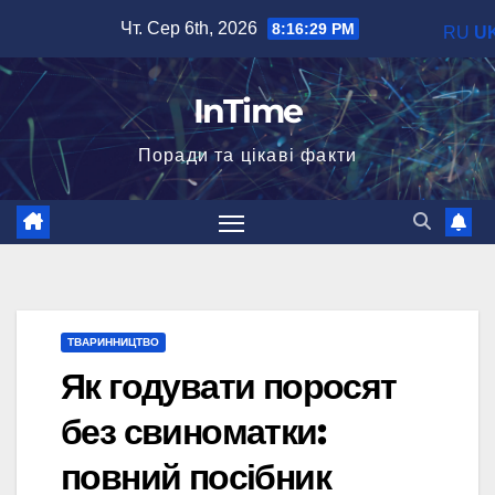
Перейти
Чт. Сер 6th, 2026
8:16:30 PM
RU
U
до
вмісту
InTime
Поради та цікаві факти
ТВАРИННИЦТВО
Як годувати поросят
без свиноматки:
повний посібник