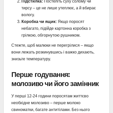
Підстилка:
Постеліть суху солому чи
тирсу – це не лише утеплює, а й вбирає
вологу.
Коробка чи ящик:
Якщо поросят
небагато, підійде картонна коробка з
грілкою, обгорнутою рушником.
Стежте, щоб малюки не перегрілися – якщо
вони лежать розкинувшись і важко дихають,
знизьте температуру.
Перше годування:
молозиво чи його замінник
У перші 12-24 години поросятам життєво
необхідне молозиво – перше молоко
свиноматки, багате антитілами. Без нього