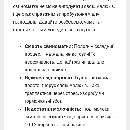
свиноматка не може вигодувати своїх малюків,
і це стає справжнім випробуванням для
господарів. Давайте розберемо, чому так
стається і з чим доведеться зіткнутися.
Смерть свиноматки:
Пологи – складний
процес, і, на жаль, не всі свині їх
переживають. Це найтрагічніша, але
поширена причина.
Відмова від поросят:
Буває, що мама
просто ігнорує своїх малюків. Таке
трапляється через стрес, хворобу чи
гормональні збої.
Недостатня молочність:
Іноді молока
замало, особливо якщо приплід великий –
10-12 поросят, а то й більше.