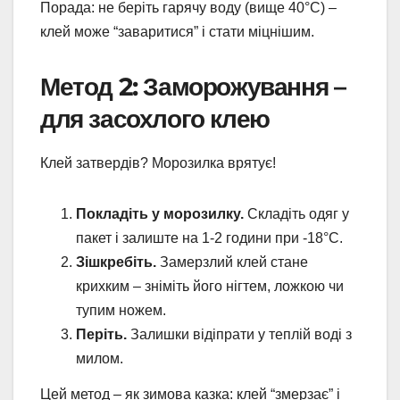
Порада: не беріть гарячу воду (вище 40°C) –
клей може “заваритися” і стати міцнішим.
Метод 2: Заморожування –
для засохлого клею
Клей затвердів? Морозилка врятує!
Покладіть у морозилку.
Складіть одяг у
пакет і залиште на 1-2 години при -18°C.
Зішкребіть.
Замерзлий клей стане
крихким – зніміть його нігтем, ложкою чи
тупим ножем.
Періть.
Залишки відіпрати у теплій воді з
милом.
Цей метод – як зимова казка: клей “змерзає” і