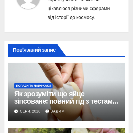
цікавлюся різними сферами
від історії до космосу.
Пов’язаний запис
ПОРАДИ ТА ЛАЙФХАКИ
Як зрозуміти що яйце
зіпсоване: повний гід з тестами
та поясненнями
СЕР 4, 2026
ВАДИМ