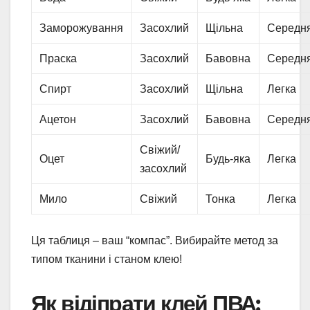
Заморожування
Засохлий
Щільна
Середн
Праска
Засохлий
Бавовна
Середн
Спирт
Засохлий
Щільна
Легка
Ацетон
Засохлий
Бавовна
Середн
Свіжий/
Оцет
Будь-яка
Легка
засохлий
Мило
Свіжий
Тонка
Легка
Ця таблиця – ваш “компас”. Вибирайте метод за
типом тканини і станом клею!
Як відіпрати клей ПВА: