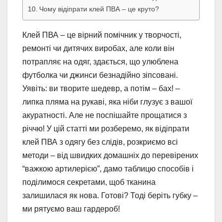
Чому відіпрати клей ПВА – це круто?
Клей ПВА – це вірний помічник у творчості,
ремонті чи дитячих виробах, але коли він
потрапляє на одяг, здається, що улюблена
футболка чи джинси безнадійно зіпсовані.
Уявіть: ви творите шедевр, а потім – бах! –
липка пляма на рукаві, яка ніби глузує з вашої
акуратності. Але не поспішайте прощатися з
річчю! У цій статті ми розберемо, як відіпрати
клей ПВА з одягу без слідів, розкриємо всі
методи – від швидких домашніх до перевірених
“важкою артилерією”, дамо таблицю способів і
поділимося секретами, щоб тканина
залишилася як нова. Готові? Тоді беріть губку –
ми рятуємо ваш гардероб!