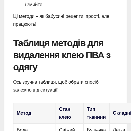
і змийте.
Ці методи – як бабусині рецепти: прості, але
працюють!
Таблиця методів для
видалення клею ПВА з
одягу
Ось зручна таблиця, щоб обрати спосіб
залежно від ситуації:
Стан
Тип
Метод
Складн
клею
тканини
Вода
Свіжий
Будь-яка
Легка