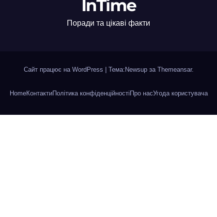
InTime
Поради та цікаві факти
Сайт працює на WordPress
|
Тема:Newsup за
Themeansar
.
Home
Контакти
Політика конфіденційності
Про нас
Угода користувача