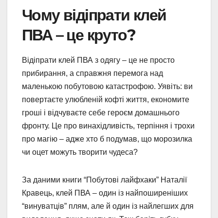
Чому відіпрати клей
ПВА – це круто?
Відіпрати клей ПВА з одягу – це не просто
прибирання, а справжня перемога над
маленькою побутовою катастрофою. Уявіть: ви
повертаєте улюбленій кофті життя, економите
гроші і відчуваєте себе героєм домашнього
фронту. Це про винахідливість, терпіння і трохи
про магію – адже хто б подумав, що морозилка
чи оцет можуть творити чудеса?
За даними книги “Побутові лайфхаки” Наталії
Кравець, клей ПВА – один із найпоширеніших
“винуватців” плям, але й один із найлегших для