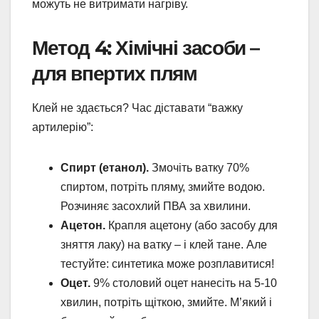
можуть не витримати нагріву.
Метод 4: Хімічні засоби –
для впертих плям
Клей не здається? Час діставати “важку
артилерію”:
Спирт (етанол).
Змочіть ватку 70%
спиртом, потріть пляму, змийте водою.
Розчиняє засохлий ПВА за хвилини.
Ацетон.
Крапля ацетону (або засобу для
зняття лаку) на ватку – і клей тане. Але
тестуйте: синтетика може розплавитися!
Оцет.
9% столовий оцет нанесіть на 5-10
хвилин, потріть щіткою, змийте. М’який і