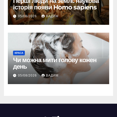
Перші люди на землі: наукова
історія появи Homo sapiens
05/08/2026
ВАДИМ
КРАСА
Чи можна мити голову кожен
день
05/08/2026
ВАДИМ