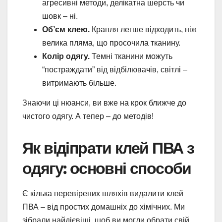
агресивні методи, делікатна шерсть чи
шовк – ні.
Об’єм клею.
Крапля легше відходить, ніж
велика пляма, що просочила тканину.
Колір одягу.
Темні тканини можуть
“постраждати” від відбілювачів, світлі –
витримають більше.
Знаючи ці нюанси, ви вже на крок ближче до
чистого одягу. А тепер – до методів!
Як відіпрати клей ПВА з
одягу: основні способи
Є кілька перевірених шляхів видалити клей
ПВА – від простих домашніх до хімічних. Ми
зібрали найдієвіші, щоб ви могли обрати свій