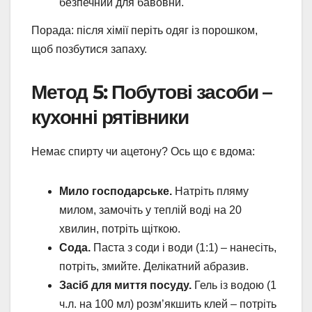
безпечний для бавовни.
Порада: після хімії періть одяг із порошком,
щоб позбутися запаху.
Метод 5: Побутові засоби –
кухонні рятівники
Немає спирту чи ацетону? Ось що є вдома:
Мило господарське.
Натріть пляму
милом, замочіть у теплій воді на 20
хвилин, потріть щіткою.
Сода.
Паста з соди і води (1:1) – нанесіть,
потріть, змийте. Делікатний абразив.
Засіб для миття посуду.
Гель із водою (1
ч.л. на 100 мл) розм’якшить клей – потріть