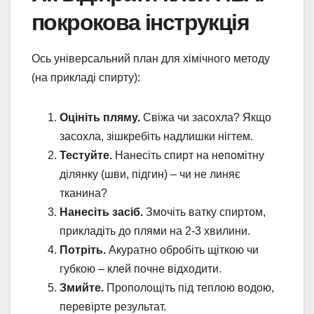
покрокова інструкція
Ось універсальний план для хімічного методу
(на прикладі спирту):
Оцініть пляму.
Свіжа чи засохла? Якщо
засохла, зішкребіть надлишки нігтем.
Тестуйте.
Нанесіть спирт на непомітну
ділянку (шви, підгин) – чи не линяє
тканина?
Нанесіть засіб.
Змочіть ватку спиртом,
прикладіть до плями на 2-3 хвилини.
Потріть.
Акуратно обробіть щіткою чи
губкою – клей почне відходити.
Змийте.
Прополощіть під теплою водою,
перевірте результат.