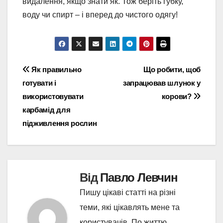
видалення, якщо знати як. Тож беріть губку,
воду чи спирт – і вперед до чистого одягу!
Навігація
Як правильно
Що робити, щоб
готувати і
запрацював шлунок у
записів
використовувати
корови?
карбамід для
підживлення рослин
Від
Павло Левчин
Пишу цікаві статті на різні
теми, які цікавлять мене та
користувачів. По життю