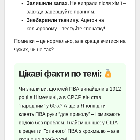
Залишили запах.
Не випрали після хімії –
завжди завершуйте пранням.
Знебарвили тканину.
Ацетон на
кольоровому – тестуйте спочатку!
Помилки – це нормально, але краще вчитися на
чужих, чи не так?
Цікаві факти по темі:
Чи знали ви, що клей ПВА винайшли в 1912
році в Німеччині, а в СРСР він став
“народним” у 60-х? А ще в Японії діти
клеять ПВА руки “для приколу” – і змивають
водою без проблем. І найсмішніше: у США
є рецепти “їстівного” ПВА з крохмалю – але
краще не пробувати!