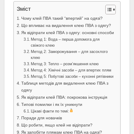
Зміст
Чому клей ПВА такий “впертий” на одязі?
Що впливає на видалення клею ПВА з одягу?
Як відіпрати клей ПВА з одягу: основні способи
Метод 1: Вода – перша допомога для
свіжого клею
Метод 2: Заморожування – для засохлого
клею
Метод 3: Тепло – розм’якшення клею
Метод 4: Хімічні засоби – для впертих плям
Метод 5: Побутові засоби – кухонні рятівники
Таблиця методів для видалення клею ПВА з
одягу
Як відіпрати клей ПВА: покрокова інструкція
Типові помилки і як їх уникнути
Цікаві факти по темі:
Поради для новачків
Що робити, якщо клей не відіпрати?
Як запобігти плямам клею ПВА на одязі?