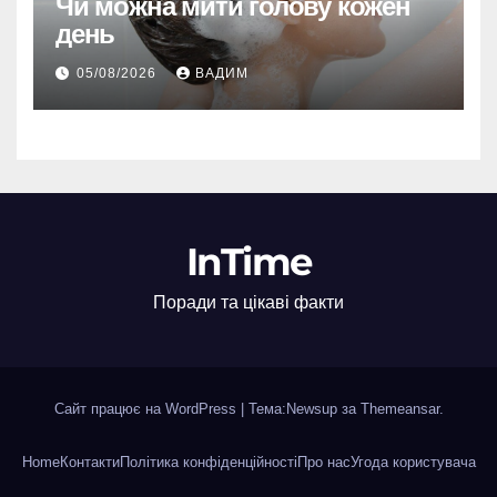
Чи можна мити голову кожен
день
05/08/2026
ВАДИМ
InTime
Поради та цікаві факти
Сайт працює на WordPress
|
Тема:Newsup за
Themeansar
.
Home
Контакти
Політика конфіденційності
Про нас
Угода користувача