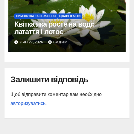
СИМВОЛІКА ТА ЗНАЧЕННЯ
ЦІКАВІ ФАКТИ
Квітка яка росте на воді:
латаття і лотос
ЛИП 27, 2026
ВАДИМ
Залишити відповідь
Щоб відправити коментар вам необхідно
авторизуватись
.