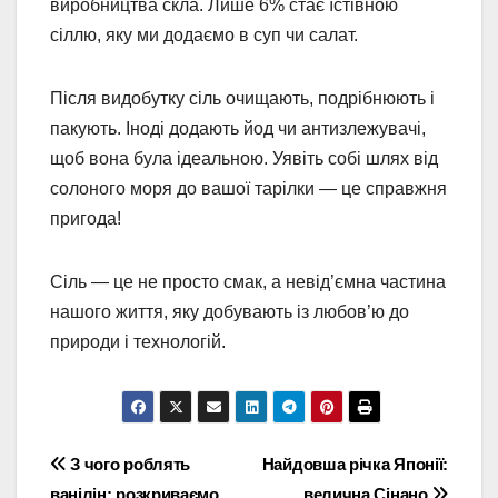
виробництва скла. Лише 6% стає їстівною
сіллю, яку ми додаємо в суп чи салат.
Після видобутку сіль очищають, подрібнюють і
пакують. Іноді додають йод чи антизлежувачі,
щоб вона була ідеальною. Уявіть собі шлях від
солоного моря до вашої тарілки — це справжня
пригода!
Сіль — це не просто смак, а невід’ємна частина
нашого життя, яку добувають із любов’ю до
природи і технологій.
Навігація
З чого роблять
Найдовша річка Японії:
ванілін: розкриваємо
велична Сінано