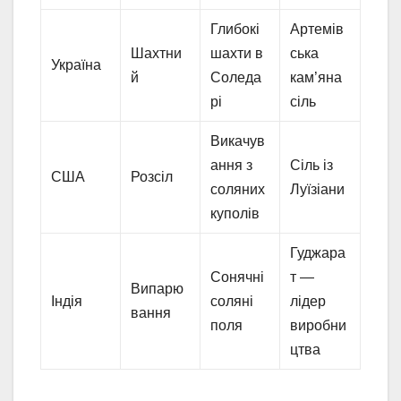
Глибокі
Артемів
Шахтни
шахти в
ська
Україна
й
Соледа
кам’яна
рі
сіль
Викачув
ання з
Сіль із
США
Розсіл
соляних
Луїзіани
куполів
Гуджара
Сонячні
т —
Випарю
Індія
соляні
лідер
вання
поля
виробни
цтва