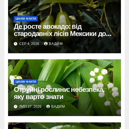
ЦІКАВІ ФАКТИ
Де росте авокадо: від
стародавніх лісів Мексики до
сучасних плантацій світу
СЕР 4, 2026
ВАДИМ
ЦІКАВІ ФАКТИ
Отруйні рослини: небезпека,
яку варто знати
ЛИП 27, 2026
ВАДИМ