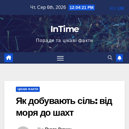
Перейти
Чт. Сер 6th, 2026
12:04:22 PM
RU
UK
до
вмісту
InTime
Поради та цікаві факти
ЦІКАВІ ФАКТИ
Як добувають сіль: від
моря до шахт