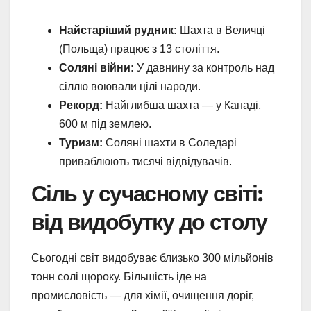
Найстаріший рудник:
Шахта в Величці
(Польща) працює з 13 століття.
Соляні війни:
У давнину за контроль над
сіллю воювали цілі народи.
Рекорд:
Найглибша шахта — у Канаді,
600 м під землею.
Туризм:
Соляні шахти в Соледарі
приваблюють тисячі відвідувачів.
Сіль у сучасному світі:
від видобутку до столу
Сьогодні світ видобуває близько 300 мільйонів
тонн солі щороку. Більшість іде на
промисловість — для хімії, очищення доріг,