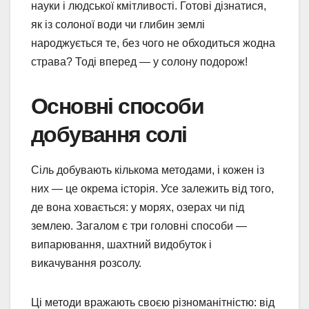
науки і людської кмітливості. Готові дізнатися,
як із солоної води чи глибин землі
народжується те, без чого не обходиться жодна
страва? Тоді вперед — у солону подорож!
Основні способи
добування солі
Сіль добувають кількома методами, і кожен із
них — це окрема історія. Усе залежить від того,
де вона ховається: у морях, озерах чи під
землею. Загалом є три головні способи —
випарювання, шахтний видобуток і
викачування розсолу.
Ці методи вражають своєю різноманітністю: від