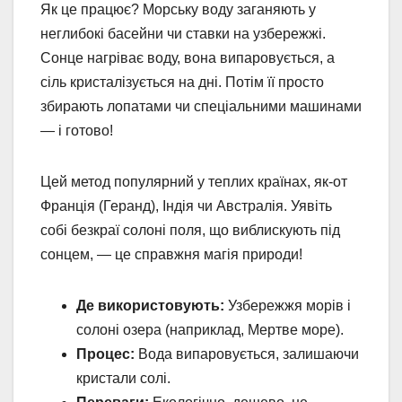
Як це працює? Морську воду заганяють у
неглибокі басейни чи ставки на узбережжі.
Сонце нагріває воду, вона випаровується, а
сіль кристалізується на дні. Потім її просто
збирають лопатами чи спеціальними машинами
— і готово!
Цей метод популярний у теплих країнах, як-от
Франція (Геранд), Індія чи Австралія. Уявіть
собі безкраї солоні поля, що виблискують під
сонцем, — це справжня магія природи!
Де використовують:
Узбережжя морів і
солоні озера (наприклад, Мертве море).
Процес:
Вода випаровується, залишаючи
кристали солі.