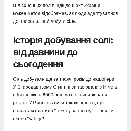
Від сонячних полів Індії до шахт України —
кожен метод відображає, як люди адаптувалися
до природи, щоб добути сіль.
Історія добування солі:
від давнини до
сьогодення
Сіль добували ще за тисячі років до нашої ери.
У Стародавньому Єгипті її випарювали з Нілу, а
в Китаї вже в 6000 році до н.е. виварювали
розсіл. У Римі сіль була такою цінною, що
солдатам платили “соляну зарплату” — звідси
слово “salary”!