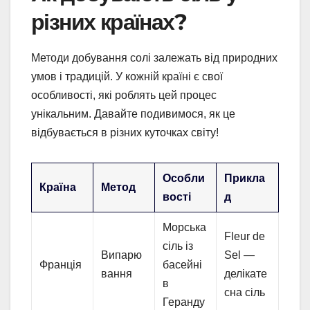
різних країнах?
Методи добування солі залежать від природних
умов і традицій. У кожній країні є свої
особливості, які роблять цей процес
унікальним. Давайте подивимося, як це
відбувається в різних куточках світу!
Особли
Прикла
Країна
Метод
вості
д
Морська
Fleur de
сіль із
Випарю
Sel —
Франція
басейні
вання
делікате
в
сна сіль
Геранду