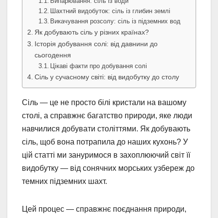
Випарювання: сіль із води
Шахтний видобуток: сіль із глибин землі
Викачування розсолу: сіль із підземних вод
Як добувають сіль у різних країнах?
Історія добування солі: від давнини до
сьогодення
Цікаві факти про добування солі
Сіль у сучасному світі: від видобутку до столу
Сіль — це не просто білі кристали на вашому
столі, а справжнє багатство природи, яке люди
навчилися добувати століттями. Як добувають
сіль, щоб вона потрапила до наших кухонь? У
цій статті ми зануримося в захоплюючий світ її
видобутку — від сонячних морських узбереж до
темних підземних шахт.
Цей процес — справжнє поєднання природи,