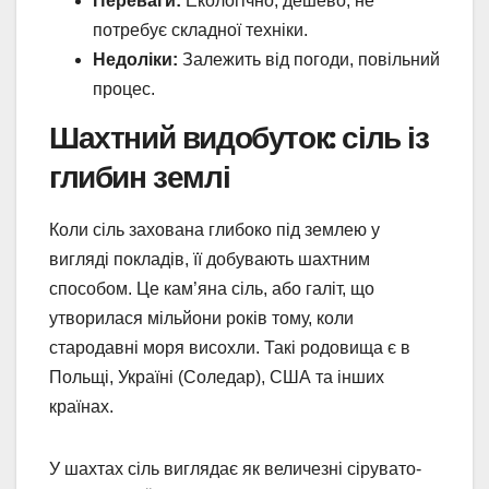
Переваги:
Екологічно, дешево, не
потребує складної техніки.
Недоліки:
Залежить від погоди, повільний
процес.
Шахтний видобуток: сіль із
глибин землі
Коли сіль захована глибоко під землею у
вигляді покладів, її добувають шахтним
способом. Це кам’яна сіль, або галіт, що
утворилася мільйони років тому, коли
стародавні моря висохли. Такі родовища є в
Польщі, Україні (Соледар), США та інших
країнах.
У шахтах сіль виглядає як величезні сірувато-