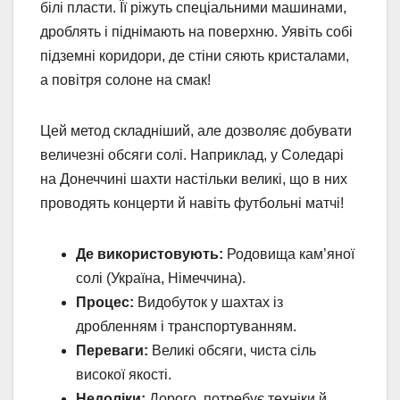
білі пласти. Її ріжуть спеціальними машинами,
дроблять і піднімають на поверхню. Уявіть собі
підземні коридори, де стіни сяють кристалами,
а повітря солоне на смак!
Цей метод складніший, але дозволяє добувати
величезні обсяги солі. Наприклад, у Соледарі
на Донеччині шахти настільки великі, що в них
проводять концерти й навіть футбольні матчі!
Де використовують:
Родовища кам’яної
солі (Україна, Німеччина).
Процес:
Видобуток у шахтах із
дробленням і транспортуванням.
Переваги:
Великі обсяги, чиста сіль
високої якості.
Недоліки:
Дорого, потребує техніки й