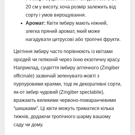
20 см у висоту, хоча розмір залежить від
сорту і умов вирощування.
Аромат:
Квіти імбиру мають ніжний,
злегка пряний аромат, який може
нагадувати цитрусові або тропічні фрукти.
Цвітіння імбиру часто порівнюють із квітами
орхідей чи геліконій через їхню екзотичну красу.
Наприклад, суцвіття імбиру аптечного (Zingiber
officinale) зазвичай зеленувато-жовті з
пурпуровими краями, тоді як декоративні сорти,
як-от імбир чудовий (Zingiber spectabile),
вражають великими червоно-помаранчевими
“шишками”. Ці квіти можуть триматися кілька
тижнів, додаючи тропічного шарму вашому
саду чи дому.