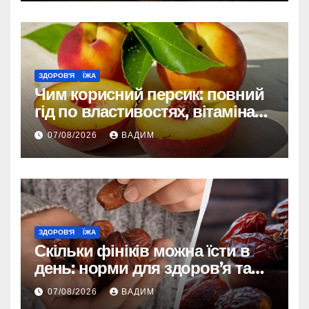
ЗДОРОВ'Я
ЇЖА
Чим корисний персик: повний
гід по властивостях, вітамінах і
впливі на організм
07/08/2026
ВАДИМ
ЗДОРОВ'Я
ЇЖА
Скільки фініків можна їсти в
день: норми для здоров’я та
енергії
07/08/2026
ВАДИМ