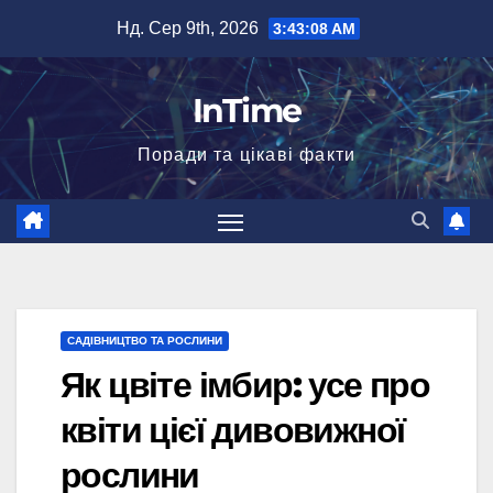
Перейти
Нд. Сер 9th, 2026
3:43:09 AM
до
вмісту
InTime
Поради та цікаві факти
САДІВНИЦТВО ТА РОСЛИНИ
Як цвіте імбир: усе про
квіти цієї дивовижної
рослини