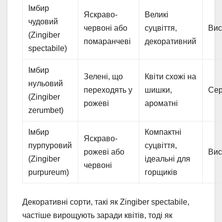
Імбир
Яскраво-
Великі
чудовий
червоні або
суцвіття,
Вис
(Zingiber
помаранчеві
декоративний
spectabile)
Імбир
Зелені, що
Квіти схожі на
нульовий
переходять у
шишки,
Се
(Zingiber
рожеві
ароматні
zerumbet)
Імбир
Компактні
Яскраво-
пурпуровий
суцвіття,
рожеві або
Вис
(Zingiber
ідеальні для
червоні
purpureum)
горщиків
Декоративні сорти, такі як Zingiber spectabile,
частіше вирощують заради квітів, тоді як