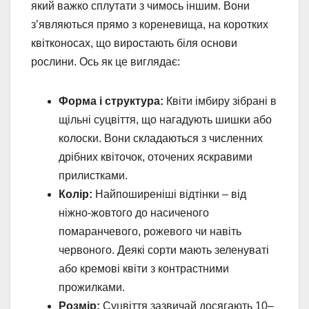
який важко сплутати з чимось іншим. Вони
з’являються прямо з кореневища, на коротких
квітконосах, що виростають біля основи
рослини. Ось як це виглядає:
Форма і структура:
Квіти імбиру зібрані в
щільні суцвіття, що нагадують шишки або
колоски. Вони складаються з численних
дрібних квіточок, оточених яскравими
прилистками.
Колір:
Найпоширеніші відтінки – від
ніжно-жовтого до насиченого
помаранчевого, рожевого чи навіть
червоного. Деякі сорти мають зеленуваті
або кремові квіти з контрастними
прожилками.
Розмір:
Суцвіття зазвичай досягають 10–