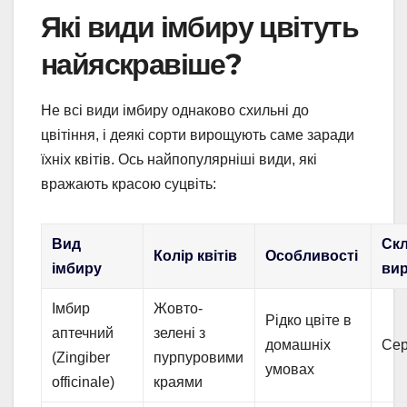
Які види імбиру цвітуть
найяскравіше?
Не всі види імбиру однаково схильні до
цвітіння, і деякі сорти вирощують саме заради
їхніх квітів. Ось найпопулярніші види, які
вражають красою суцвіть:
Вид
Скл
Колір квітів
Особливості
імбиру
ви
Імбир
Жовто-
Рідко цвіте в
аптечний
зелені з
домашніх
Се
(Zingiber
пурпуровими
умовах
officinale)
краями