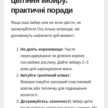
цвітіння імбиру:
практичні поради
Якщо ваш імбир ніяк не хоче цвісти, не
засмучуйтеся! Ось кілька хитрощів, які
допоможуть наблизити цей момент:
Не діліть кореневище:
Часте
пересаджування чи ділення кореня
послаблює рослину. Дайте імбиру 2–3
роки для нарощування маси.
Імітуйте тропічний клімат:
Використовуйте прозорий пластиковий
ковпак або тепличку для підвищення
вологості.
Дотримуйтесь сезонності:
Імбир цвіте
після періоду активного росту і спокою. Не