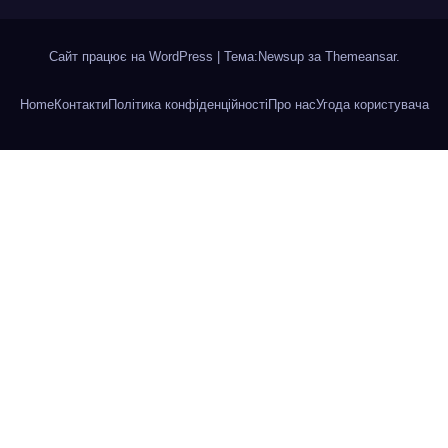
Сайт працює на WordPress
|
Тема:Newsup за
Themeansar
.
Home
Контакти
Політика конфіденційності
Про нас
Угода користувача