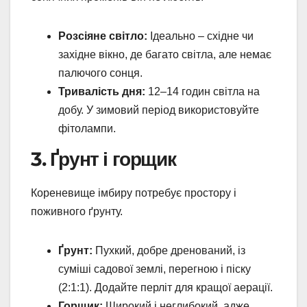
Розсіяне світло:
Ідеально – східне чи
західне вікно, де багато світла, але немає
палючого сонця.
Тривалість дня:
12–14 годин світла на
добу. У зимовий період використовуйте
фітолампи.
3. Ґрунт і горщик
Кореневище імбиру потребує простору і
поживного ґрунту.
Ґрунт:
Пухкий, добре дренований, із
суміші садової землі, перегною і піску
(2:1:1). Додайте перліт для кращої аерації.
Горщик:
Широкий і неглибокий, адже