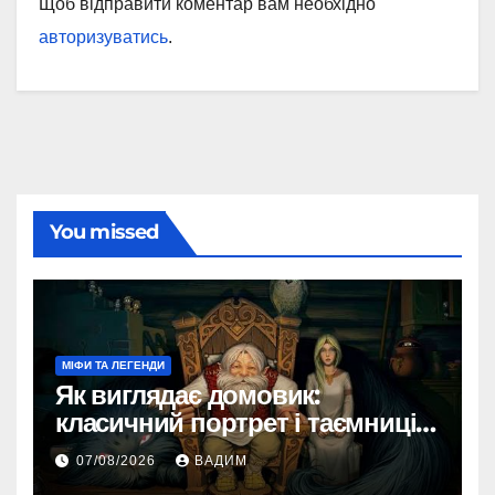
Щоб відправити коментар вам необхідно
авторизуватись
.
You missed
МІФИ ТА ЛЕГЕНДИ
Як виглядає домовик:
класичний портрет і таємниці
зовнішності
07/08/2026
ВАДИМ