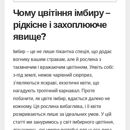
Чому цвітіння імбиру –
рідкісне і захоплююче
явище?
Імбир – це не лише пікантна спеція, що додає
вогнику вашим стравам, але й рослина з
таємничим і вражаючим цвітінням. Уявіть собі:
з-під землі, немов чарівний сюрприз,
з’являються яскраві, екзотичні квіти, що
нагадують тропічний карнавал. Проте
побачити, як цвіте імбир, вдається далеко не
кожному. Ця рослина вибаглива, і її квіти
розкриваються лише за ідеальних умов. У цій
статті ми зануримось у світ імбирного цвітіння,
дізнаємось, які умови потрібні для цього дива,