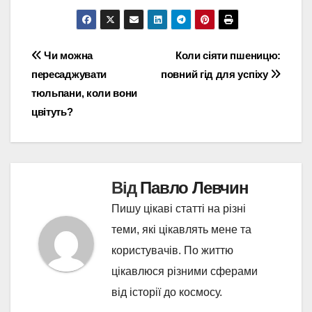
Навігація
Чи можна
Коли сіяти пшеницю:
пересаджувати
повний гід для успіху
записів
тюльпани, коли вони
цвітуть?
Від
Павло Левчин
Пишу цікаві статті на різні
теми, які цікавлять мене та
користувачів. По життю
цікавлюся різними сферами
від історії до космосу.