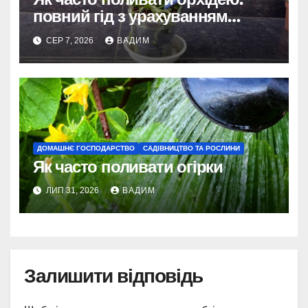
повний гід з урахуванням
сезону та виду
СЕР 7, 2026
ВАДИМ
ДОМАШНЄ ГОСПОДАРСТВО
САДІВНИЦТВО ТА РОСЛИНИ
Як часто поливати огірки
ЛИП 31, 2026
ВАДИМ
Залишити відповідь