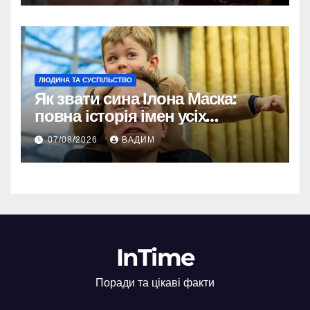
ЛЮДИНА ТА СУСПІЛЬСТВО
Як звати сина Ілона Маска:
повна історія імен усіх
хлопчиків мільярдера
07/08/2026
ВАДИМ
InTime
Поради та цікаві факти