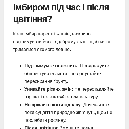
імбиром під час і після
цвітіння?
Коли імбир нарешті зацвів, важливо
підтримувати його в доброму стані, щоб квіти
трималися якомога довше.
Підтримуйте вологість:
Продовжуйте
обприскувати листя і не допускайте
пересихання ґрунту.
Уникайте різких змін:
Не переставляйте
горщик і не знижуйте температуру.
Не зрізайте квіти одразу:
Дочекайтеся,
поки суцвіття природно зів’януть, щоб не
послабити рослину.
Після цвітіння:
Зменште полив і