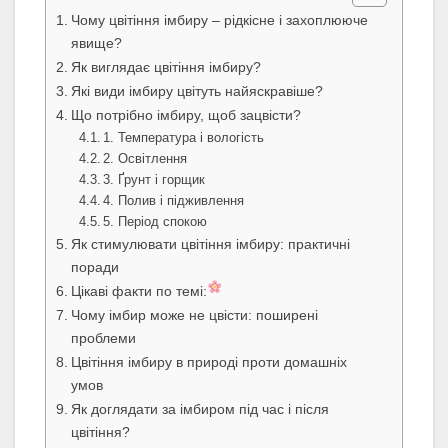
Чому цвітіння імбиру – рідкісне і захоплююче
явище?
Як виглядає цвітіння імбиру?
Які види імбиру цвітуть найяскравіше?
Що потрібно імбиру, щоб зацвісти?
1. Температура і вологість
2. Освітлення
3. Ґрунт і горщик
4. Полив і підживлення
5. Період спокою
Як стимулювати цвітіння імбиру: практичні
поради
Цікаві факти по темі:
Чому імбир може не цвісти: поширені
проблеми
Цвітіння імбиру в природі проти домашніх
умов
Як доглядати за імбиром під час і після
цвітіння?