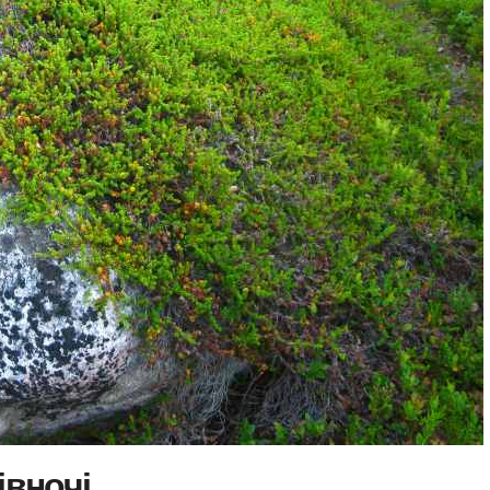
івночі