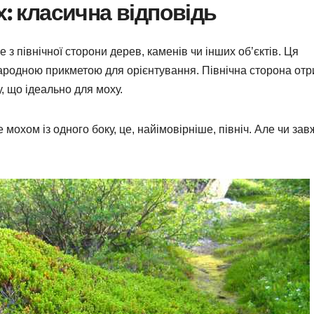
х: класична відповідь
те з північної сторони дерев, каменів чи інших об’єктів. Ця
народною прикметою для орієнтування. Північна сторона от
 що ідеально для моху.
мохом із одного боку, це, найімовірніше, північ. Але чи за