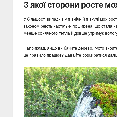
З якої сторони росте мо
У більшості випадків у північній півкулі мох рос
закономірність настільки поширена, що стала 
менше сонячного тепла й довше утримує вологу,
Наприклад, якщо ви бачите дерево, густо вкрите 
це правило працює? Давайте розбиратися далі.