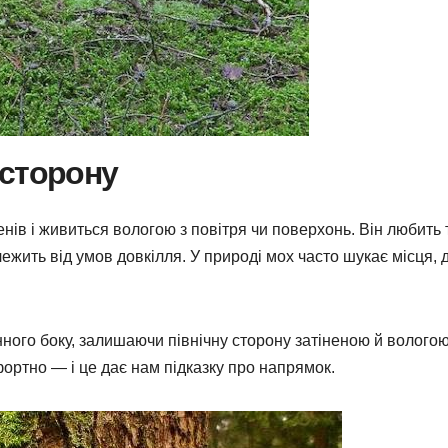
 сторону
ів і живиться вологою з повітря чи поверхонь. Він любить т
лежить від умов довкілля. У природі мох часто шукає місця, 
денного боку, залишаючи північну сторону затіненою й вологою
ортно — і це дає нам підказку про напрямок.