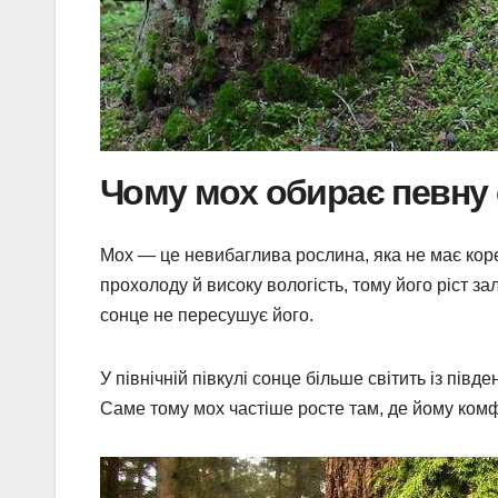
Чому мох обирає певну
Мох — це невибаглива рослина, яка не має корен
прохолоду й високу вологість, тому його ріст за
сонце не пересушує його.
У північній півкулі сонце більше світить із пів
Саме тому мох частіше росте там, де йому комф