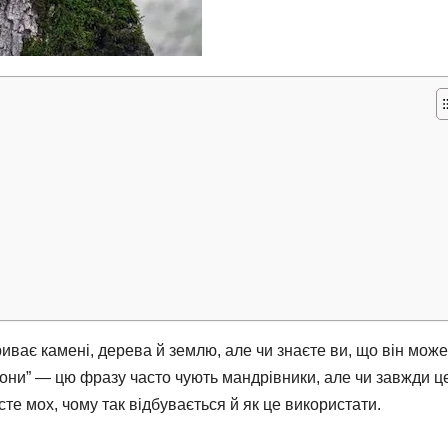
иває камені, дерева й землю, але чи знаєте ви, що він може
орони” — цю фразу часто чують мандрівники, але чи завжди ц
осте мох, чому так відбувається й як це використати.