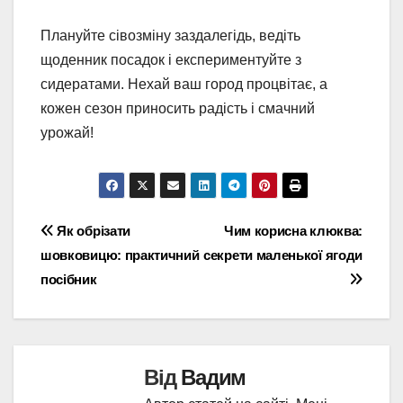
Плануйте сівозміну заздалегідь, ведіть
щоденник посадок і експериментуйте з
сидератами. Нехай ваш город процвітає, а
кожен сезон приносить радість і смачний
урожай!
Навігація
Як обрізати
Чим корисна клюква:
шовковицю: практичний
секрети маленької ягоди
записів
посібник
Від
Вадим