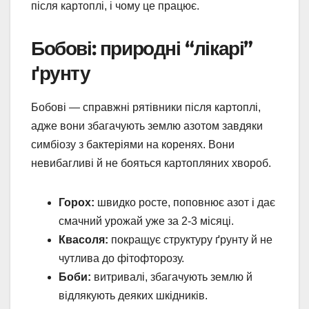
після картоплі, і чому це працює.
Бобові: природні “лікарі”
ґрунту
Бобові — справжні рятівники після картоплі,
адже вони збагачують землю азотом завдяки
симбіозу з бактеріями на коренях. Вони
невибагливі й не бояться картопляних хвороб.
Горох:
швидко росте, поповнює азот і дає
смачний урожай уже за 2-3 місяці.
Квасоля:
покращує структуру ґрунту й не
чутлива до фітофторозу.
Боби:
витривалі, збагачують землю й
відлякують деяких шкідників.