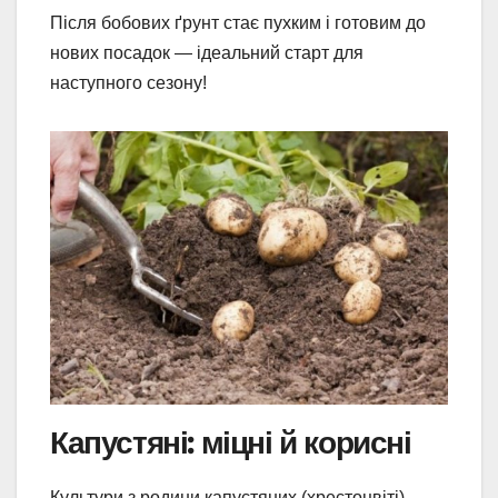
Після бобових ґрунт стає пухким і готовим до
нових посадок — ідеальний старт для
наступного сезону!
Капустяні: міцні й корисні
Культури з родини капустяних (хрестоцвіті)