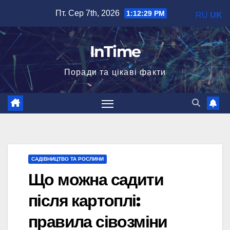
Перейти
Пт. Сер 7th, 2026
1:12:30 PM
RU
UK
до
вмісту
InTime
Поради та цікаві факти
САДІВНИЦТВО ТА РОСЛИНИ
Що можна садити
після картоплі:
правила сівозміни