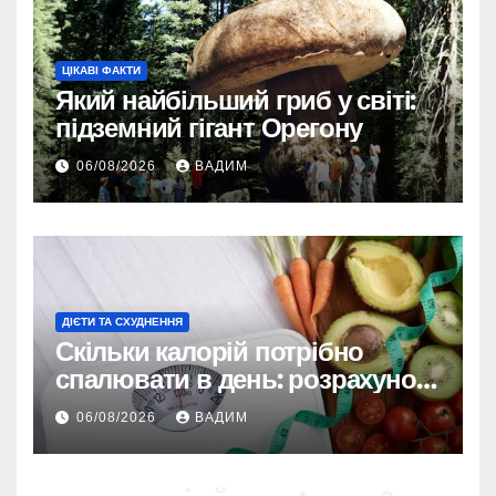
ЦІКАВІ ФАКТИ
Який найбільший гриб у світі:
підземний гігант Орегону
06/08/2026
ВАДИМ
ДІЄТИ ТА СХУДНЕННЯ
Скільки калорій потрібно
спалювати в день: розрахунок
TDEE і безпечні норми
06/08/2026
ВАДИМ