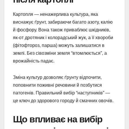
Картопля — ненажерлива культура, яка
виснажує ґрунт, забираючи багато азоту, калію
й фосфору. Вона також приваблює шкідників,
як-от дротяник і колорадський жук, а її хвороби
(фітофтороз, парша) можуть залишатися в
землі. Без сівозміни земля “втомлюється”, а
врожайність падає.
Зміна культур дозволяє ґрунту відпочити,
поповнити поживні речовини й позбутися
патогенів. Правильний вибір “наступників” —
це ключ до здорового городу й смачних овочів.
Що впливає на вибір