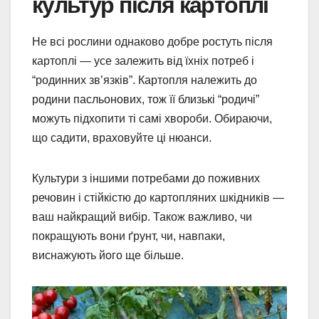
культур після картоплі
Не всі рослини однаково добре ростуть після
картоплі — усе залежить від їхніх потреб і
“родинних зв’язків”. Картопля належить до
родини пасльонових, тож її близькі “родичі”
можуть підхопити ті самі хвороби. Обираючи,
що садити, враховуйте ці нюанси.
Культури з іншими потребами до поживних
речовин і стійкістю до картопляних шкідників —
ваш найкращий вибір. Також важливо, чи
покращують вони ґрунт, чи, навпаки,
виснажують його ще більше.