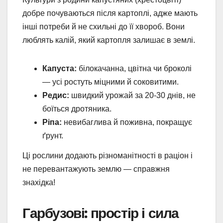
добре почуваються після картоплі, адже мають
інші потреби й не схильні до її хвороб. Вони
люблять калій, який картопля залишає в землі.
Капуста:
білокачанна, цвітна чи броколі
— усі ростуть міцними й соковитими.
Редис:
швидкий урожай за 20-30 днів, не
боїться дротяника.
Ріпа:
невибаглива й поживна, покращує
ґрунт.
Ці рослини додають різноманітності в раціон і
не перевантажують землю — справжня
знахідка!
Гарбузові: простір і сила