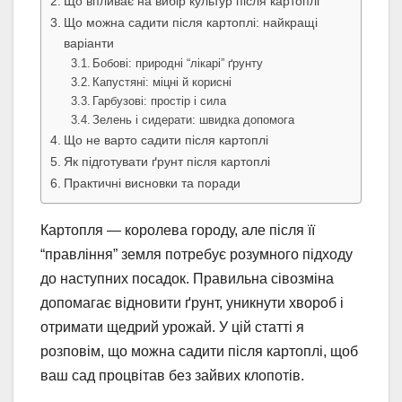
Що впливає на вибір культур після картоплі
Що можна садити після картоплі: найкращі
варіанти
Бобові: природні “лікарі” ґрунту
Капустяні: міцні й корисні
Гарбузові: простір і сила
Зелень і сидерати: швидка допомога
Що не варто садити після картоплі
Як підготувати ґрунт після картоплі
Практичні висновки та поради
Картопля — королева городу, але після її
“правління” земля потребує розумного підходу
до наступних посадок. Правильна сівозміна
допомагає відновити ґрунт, уникнути хвороб і
отримати щедрий урожай. У цій статті я
розповім, що можна садити після картоплі, щоб
ваш сад процвітав без зайвих клопотів.