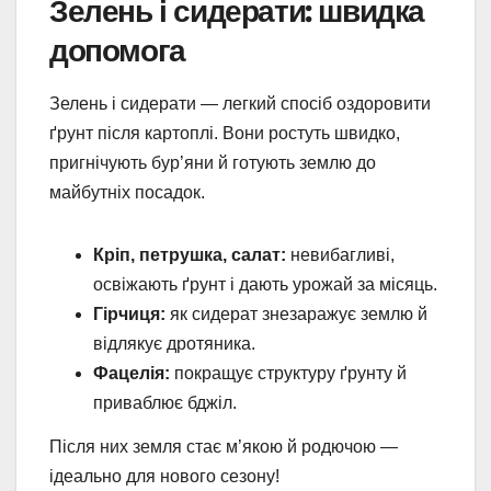
Зелень і сидерати: швидка
допомога
Зелень і сидерати — легкий спосіб оздоровити
ґрунт після картоплі. Вони ростуть швидко,
пригнічують бур’яни й готують землю до
майбутніх посадок.
Кріп, петрушка, салат:
невибагливі,
освіжають ґрунт і дають урожай за місяць.
Гірчиця:
як сидерат знезаражує землю й
відлякує дротяника.
Фацелія:
покращує структуру ґрунту й
приваблює бджіл.
Після них земля стає м’якою й родючою —
ідеально для нового сезону!