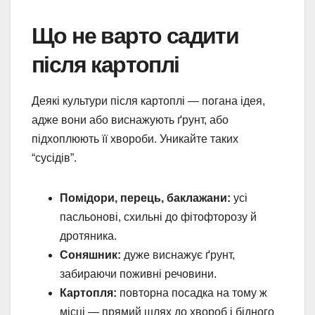
Що не варто садити
після картоплі
Деякі культури після картоплі — погана ідея,
адже вони або виснажують ґрунт, або
підхоплюють її хвороби. Уникайте таких
“сусідів”.
Помідори, перець, баклажани:
усі
пасльонові, схильні до фітофторозу й
дротяника.
Соняшник:
дуже виснажує ґрунт,
забираючи поживні речовини.
Картопля:
повторна посадка на тому ж
місці — прямий шлях до хвороб і бідного